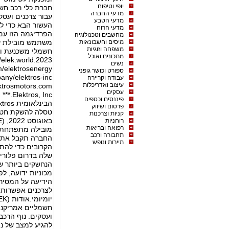
יופי וטיפוח
חברת כלי רכב חש
מדעי החברה
עבור צרכנים ועסק
מדעי הטבע
מדעי הרוח
הפרדיגמה הזו עם 
מחשבים וטכנולוגיה
מיסים וחשבונאות
משפחה וזוגיות
מתכונים ואוכל
נשים
ספורט וכושר גופני
עבודה וקריירה
עיצוב ואדריכלות
ktrosmotors.com
עסקים
, Inc
פיננסים וכספים
פרסום ושיווק
קניות וצרכנות
רוחניות
רפואה ובריאות
מובילה מתפתחת ב
תחבורה ורכב
החברה תקבל את ה
תיירות ונופש
הקרובים כדי להת
לצרכנים אפשרות 
חשמליים אמריקני
ועסקים. נוף הרכב