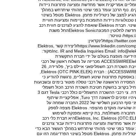
מליים אמריקנית אשר מחדשת ומציעה פתרונות ניידות
ים. נוף הרכב עומד בפני שינוי מהותי שיתרחש במהלך
העשור הבא כדי להגיע למצב של ניטרליות פחמן. Elektros מטפל בשינוי
טכנולוגיות ניידות התומכות בקיימות ומציעות חוויית
משתמש מובילת שינוי. חברת Elektros שואפת להציג לצרכנים חווית רכב
חשמלי משכנעת וחדשה לחלוטין המכונהElektros Sonicהחל משנת
2023.https://elek.world/ טוויטר:
https://twitter.com/elektrosenergyלינקדאין:
https://www.linkedin.com/company/elektros-inc/ליצירת קשר Elektros,
info@ele
Inc. IR and Media Inquiries Email:
מקור:
Elektros.*** הידיעה מופצת בעולם על ידי חברת התקשורת
הבינלאומית ACCESSWIREElektros מכריזה על משלוח ראשון של רכבי
טסלה להשקת חטיבת השכרת רכב חשמליסאני איילס ביץ', פלורידה, 26
באוגוסט 2022, (ACCESSWIRE) : חברת Elektros (OTC PINK:ELEK),
אספקת פתרונות שינוע חשמליים, נרגשת להודיע כי
מסירה הראשונה של רכבי טסלה מוטור בימים ובשבועות
חיל בקרוב בהשקת חטיבת השכרת הרכב הכול חשמלי
שלה בדרום פלורידה. צי רכבי ההשכרה החשמליים כולל רכבי Tesla דגם 3
הנחשקים ביותר שיהיו זמינים לראשונה דרך Turo, אפליקציית שיתוף
מכוניות ידועה, לפני סוף הרבעון השלישי של 2022.החברה שמחה על
הידיעה על המסירה שהגיעה מוקדם מהצפוי. Elektros מצפה לספק
תחבורה משתלמת, בת קיימא ומפנקת לשימוש
יומיומי.אודות Elektros, Inc. Elektros (OTC:ELEK)היא חברת כלי רכב
ת אשר מחדשת ומציעה פתרונות ניידות עבור צרכנים
 עומד בפני שינוי מהותי שיתרחש במהלך העשור הבא כדי
להגיע למצב של ניטרליות פחמן. Elektros מטפל בשינוי הפרדיגמה הזו עם