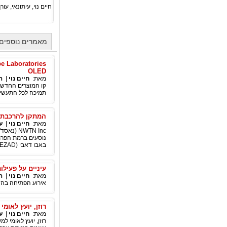
חיים נוי, עיתונאי, עורך ראשי סוכנות החדשות הבינ"ל PA
מאמרים נוספים 
OLED
מאת:
חיים נוי
|
ה
תמיכה לכל התעשייה,
המתקן להרכבת רכב חשמלי של NWTN בא
מאת:
חיים נוי
|
ע
נוסעים ברמת הפרמי
באבו דאבי (KEZAD), מתבצעת בהתאם ללוח הזמנים, והוא יושלם ברבעון הרביעי של 2022.
עיניים על פעילו
מאת:
חיים נוי
|
ה
אירוע הפתיחה בהשת
רוזן, יועץ לאומי למשקיעי
מאת:
חיים נוי
|
ע