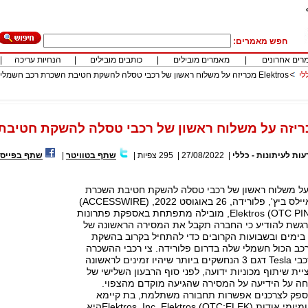
חפש מאמרים:
רים אחרונים
|
מאמרים מובילים
|
כותבים מובילים
|
הנחיות עריכה
|
לי
Elektros מכריזה על משלוח ראשון של רכבי טסלה להשקת חטיבת השכרת רכב חשמלי
עות לעיתונות - כללי
|
27/08/2022
|
295
צפיות
|
שתף בטוויטר
|
שתף בפייסב
מכריזה על משלוח ראשון של רכבי טסלה להשקת חטיבת השכרת
רכב חשמליסאני איילס ביץ', פלורידה, 26 באוגוסט 2022, (ACCESSWIRE)
: חברת Elektros (OTC PINK:ELEK), מובילה מתפתחת באספקת פתרונות
נרגשת להודיע כי החברה תקבל את המסירה הראשונה של
 בימים ובשבועות הקרובים כדי להתחיל בקרוב בהשקת
ב הכול חשמלי שלה בדרום פלורידה. צי רכבי ההשכרה
החשמליים כולל רכבי Tesla דגם 3 הנחשקים ביותר שיהיו זמינים לראשונה
 אפליקציית שיתוף מכוניות ידועה, לפני סוף הרבעון השלישי של
שמחה על הידיעה על המסירה שהגיעה מוקדם מהצפוי.
מצפה לספק לצרכנים אפשרות תחבורה משתלמת, בת קיימא
ומפנקת לשימוש יומיומי.אודות Elektros, Inc. Elektros (OTC:ELEK)היא