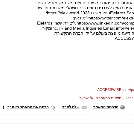
ת התומכות בקיימות ומציעות חוויית משתמש מובילת שינוי.
ת Elektros שואפת להציג לצרכנים חווית רכב חשמלי משכנעת וחדשה
לחלוטין המכונהElektros Sonicהחל משנת 2023.https://elek.world/
טוויטר: https://twitter.com/elektrosenergyלינקדאין:
https://www.linkedin.com/company/elektros-inc/ליצירת קשר Elektros,
info@ele
Inc. IR and Media Inquiries Email:
מקור:
Elektros.*** הידיעה מופצת בעולם על ידי חברת התקשורת
תקשורת
,
ACCESSWIRE
המאמרים של ישראל
הדפסת המאמר
|
שלח לחבר
|
פרסם את המאמר באתרך
|