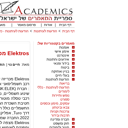
דף הבית
|
אודות
|
פרסום מאמר
|
מאמ
דף הבית
הודעות לעיתונות
הודעות לעיתונות - כל
מאמרים בקטגוריות של:
אומנות
אימון אישי
Elektros מכריזה על משלוח ראשון של רכבי טסלה להשקת חטיבת השכרת רכב חשמלי
אינטרנט
אירועים וחתונות
בידור ופנאי
מאת:
חיים נוי
|
הוד
ביטוח
בניין ואחזקה
בעלי חיים
Elektros 
הודעות לעיתונות
בריאות
הודעות לעיתונות - כללי
לימודים
שינוע חשמליים, 
נופש ותיירות
רכבי טסלה מוטור
ספורט
חטיבת השכרת הרכ
עסקים, מימון וכספים
צבא וביטחון
צרכנות וקניות
דרך Turo,
תרבות ובידור
2022.החברה 
חברה ומדינה
Elektros 
חוק ומשפט
חינוך ולימודים