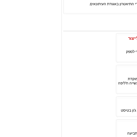
יים לייצור
ריאגנטים דיאוטריומים ברמת פרמיום סרי התאמה לסינתזת OLED, כדי לספק
 ממוקדת
ייה ח'ליפה
'ון בטיסט
יעד חשוב בתביעה