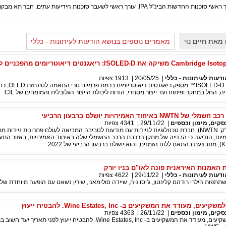
I, עורך ראשי לשעבר סוכנות הידיעות עתים, חבר תא מבקרי התיאטרון באגודת העיתונאים.
מאת חיים נוי
מאמרים נוספים בנושא הודעות לעיתונות - כללי
Cambridge Isotope Laboratories משיקה את ISOLED-D: ריאגנטים דיאוטריומים מהפכנ
ודעות לעיתונות - כללי
|
20/05/25
|
1913
צפיות
קו המוצרים החדש ISOLED-D™ מספק 
 החל במחקר ופיתוח ועד ייצור מסחרי, הודות ליכולת הייצור הגלובלית והמומחים של CIL
יחוד האמירויות יושלם ברבעון הרביעי
סקים, מימון וכספים
|
29/11/22
|
4341
צפיות
NWTN Inc (נאסד"ק: NWTN), חברת טכנולוגיות לניידות עם מודעות לסביבה המביאה לעולם פתרונות ניידות
ום, הודיעה כי הבנייה של מתקן הרכבת הרכב החשמלי שלה באיחוד האמירויות, באזור התעש
ת האמנות האיראנית פונה לאו"ם בניו יורק
ודעות לעיתונות - כללי
|
29/11/22
|
4622
צפיות
תפות הילרי רודהם קלינטון, ג'יסו ניה, שיידה סולימאני, שירין נשאט עם הופעה מיוחדת של ג
ם, מעודד את המשקיעים ב- Wine Estates, Inc. להבטיח ייעוץ
סקים, מימון וכספים
|
26/11/22
|
4363
צפיות
רוזן, יועץ לאומי למשקיעים, מעודד את המשקיעים ב- Wine Estates, Inc. להבטיח ייעוץ לפני תאריך 