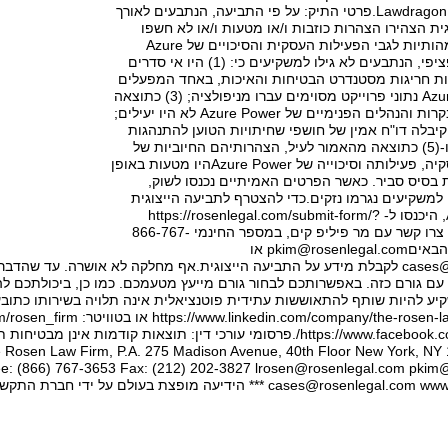
Lawdragon, Super Lawyers.פרטי התיק: על פי התביעה, הנתבעים לאורך
ית הצהירו הצהרות כוזבות ו/או מטעות ו/או לא חשפו
עובדות שליליות מהותיות לגבי הפעילות העסקית והסיכויים של Azure
Power. באופן ספציפי, הנתבעים לא גילו למשקיעים כי: (1) היו אי סדרים
בות חריגות מסטנדרט הבטיחות והאיכות, באחד המפעלים
של Azure Power; (2) נתוני פרוייקט מסוימים עברו מניפולציה; (3) כתוצאה
מהאמור לעיל, הבקרות והנהלים הפנימיים של Azure Power לא היו יעילים;
4)Azure Power קיבלה דו"ח אמין של חושפי שחיתויות הטוען להתנהגות
בלתי הולמת כזו; ו-(5) כתוצאה מהאמור לעיל, הצהרותיהם החיוביות של
הנתבעים לגבי עסקיה, פעילותה וסיכוייה של Azure Powerהיו מטעות באופן
ת בסיס סביר. כאשר הפרטים האמיתיים נכנסו לשוק,
למשקיעים נגרמו נזקים.כדי להצטרף לתביעה הייצוגית
נגד Azure Power, היכנסו ל- https://rosenlegal.com/submit-form/?
case_id=8433או צרו קשר עם מר פיליפ קים, במספר החינמי 866-767-
pkim@rosenlegal.com
או
cases@
לקבלת מידע על התביעה הייצוגית.אף מחלקה לא אושרה. עד שהדבר יקר
ם גורם כזה. באפשרותכם לבחור גורם מייעץ מטעמכם. כמו כן, ביכולתכם לה
קיע להיות שותף להתאוששות עתידית פוטנציאלית אינה תלויה בשירותו כתובע 
he Rosen Law Firm, P.A. 275 Madison Avenue, 40th Floor New York, NY 
ee: (866) 767-3653 Fax: (212) 202-3827
lrosen@rosenlegal.com
pkim@
אומית GLOBE NEWSWIRE
cases@rosenlegal.com