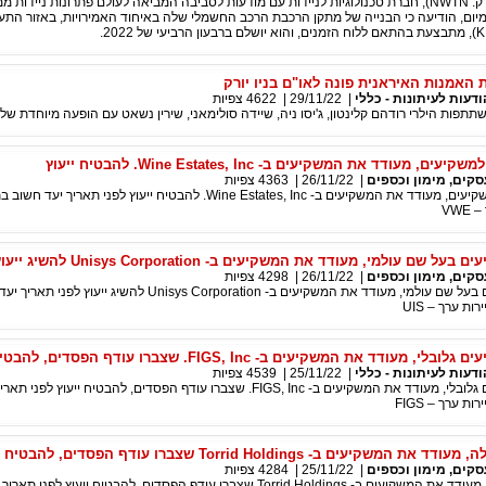
NWTN Inc (נאסד"ק: NWTN), חברת טכנולוגיות לניידות עם מודעות לסביבה המביאה לעולם פתרונות ניידות
ום, הודיעה כי הבנייה של מתקן הרכבת הרכב החשמלי שלה באיחוד האמירויות, באזור התעש
ת האמנות האיראנית פונה לאו"ם בניו יורק
ודעות לעיתונות - כללי
|
29/11/22
|
4622
צפיות
תפות הילרי רודהם קלינטון, ג'יסו ניה, שיידה סולימאני, שירין נשאט עם הופעה מיוחדת של ג
ם, מעודד את המשקיעים ב- Wine Estates, Inc. להבטיח ייעוץ
סקים, מימון וכספים
|
26/11/22
|
4363
צפיות
רוזן, יועץ לאומי למשקיעים, מעודד את המשקיעים ב- Wine Estates, Inc. להבטיח ייעוץ לפני תאריך 
VWE
ל שם עולמי, מעודד את המשקיעים ב- Unisys Corporation להשיג ייעוץ
סקים, מימון וכספים
|
26/11/22
|
4298
צפיות
רוזן, יועץ למשקיעים בעל שם עולמי, מעודד את המשקיעים ב- Unisys Corporation להשיג ייעוץ 
ות ערך – UIS
 מעודד את המשקיעים ב- FIGS, Inc. שצברו עודף הפסדים, להבטיח ייעוץ
ודעות לעיתונות - כללי
|
25/11/22
|
4539
צפיות
רוזן, יועץ למשקיעים גלובלי, מעודד את המשקיעים ב- FIGS, Inc. שצברו עודף הפסדים, להבטיח ייעו
ת ערך – FIGS
קיעים ב- Torrid Holdings שצברו עודף הפסדים, להבטיח ייעוץ
סקים, מימון וכספים
|
25/11/22
|
4284
צפיות
רוזן, חברה מובילה, מעודד את המשקיעים ב- Torrid Holdings שצברו עודף הפסדים, להבטיח ייעוץ ל