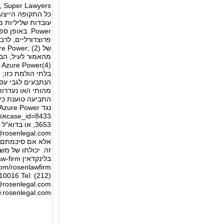
כל התקופה הייצוג
פרוצדורליים, לר
(
מהותי ו/או נעדרו
התביעה טוענת כי 
3653, או בדוא"ל הבאים
rosenlegal.com
אלא אם סיכמתם ע
זה. יכולתו של מש
10016 Tel: (212)
rosenlegal.com
www.rosenlegal.com *** הידיעה מופצת בעולם על ידי חברת התקשורת הבינל