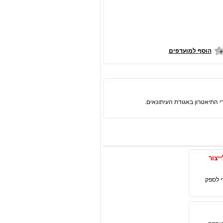
הוסף למועדפים
יים לייצור
ריאגנטים דיאוטריומים ברמת פרמיום סרי התאמה לסינתזת OLED, כדי לספק