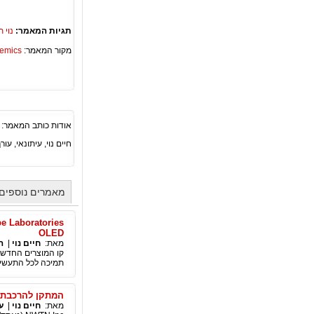
תגיות המאמר:
נוי 
מקור המאמר:
Academics – ספריית 
אודות כותב המאמר:
חיים נוי, עיתונאי, עורך ראשי סוכנות החדשות הבינ"ל PA
מאמרים נוספים 
OLED
מאת:
חיים נוי
|
ה
תמיכה לכל התעשייה,
המתקן להרכבת רכב חשמלי של NWTN בא
מאת:
חיים נוי
|
ע