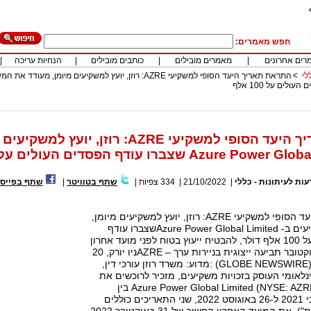
חפש מאמרים:
רים אחרונים
|
מאמרים מובילים
|
כותבים מובילים
|
הנחיות עריכה
|
לי
התראת תאריך היעד הסופי למשקיעי AZRE: רוזן, יועץ למשקיעים מיומן, מעודד 
התראת תאריך היעד הסופי למשקיעי AZRE:
עות לעיתונות - כללי
|
21/10/2022
|
334
צפיות
|
שתף בטוויטר
|
שתף בפייסב
התראת תאריך היעד הסופי למשקיעי AZRE: רוזן, יועץ למשקיעים מיומן,
מעודד את המשקיעים ב- Azure Power Global Limitedשצברו עודף
הפסדים העולים על 100 אלף דולר, להבטיח ייעוץ בטוח לפני מועד אחרון
חשוב בשל 31 באוקטובר תביעה ייצוגית בניירות ערך – AZREניו יורק, 20
באוקטובר 2022, (GLOBE NEWSWIRE) :מדוע: משרד רוזן עורכי דין,
ינלאומי העוסק בזכויות משקיעים, מזכיר לרוכשים את
ניירות הערך שלAzure Power Global Limited (NYSE: AZRE) בין
התאריכים 15 ביוני 2021 ל-26 באוגוסט 2022, שני התאריכים כוללים