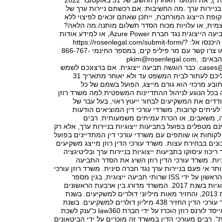
("התקופה הייצוגית"), את המועד האחרון החשוב של 31 באוקטובר 2022
בניירות ערך .מה החשיבות: אם רכשתם ניירות ערך של
Azure P בתקופת הייצוג המורחבת, ייתכן שאתם זכאים לפיצוי ללא
ית, או עלויות מכוח הסדר תשלום מותנה.מה הלאה?
בכדי להצטרף לתביעה הייצוגית נגד חברת Azure Power, או למידע אודות
התביעה הייצוגית היכנסו אל: https://rosenlegal.com/submit-form/?
case_id=8433, או צרו קשר עם מר פיליפ קים, במספר החינמי 866-767-
pkim@rosenlegal.com
,
cases@
. כבר הוגשה תביעה ייצוגית. אם ברצונכם לשמש
כתובע המרכזי, עליכם לעתור לבית המשפט עד ולא יאוחר מתאריך 31
וקטובר 2022. תובע מרכזי הוא גורם מייצג, הפועל בשמם של כל
בכל הנוגע לניהול ההתדיינות המשפטית.למה משרד רוזן
עודדים את המשקיעים לבחור ייעוץ ראוי, בעל עבר של
לעיתים קרובות, משרדי עורכי דין המוציאים הודעות
מה, משאבים, או הכרת עמיתים משמעותית. רבים
 מטפלים בפועל בתביעות ייצוגיות בניירות ערך, אלא רק
קוחות או שותפים עם משרדי עורכי דין המתדיינים בפועל
ונים בבחירת עצות. משרד עורכי הדין רוזן מייצג משקיעים
ריכוז עיסוקו בתביעות ייצוגיות בניירות ערך ובליטיגציה
יות. משרד עורכי הדין רוזן השיג את הסדר התביעה
ותר אי פעם בניירות ערך נגד חברה סינית. משרד רוזן עורכי
דין מדורג במקום הראשון על ידי ISS שרותי תביעה ייצוגית, בגין מספר
יישובי תביעות ייצוגיות בשנת 2017. המשרד מדורג בין ארבעת הראשונים
מדי שנה מאז שנת 2013, והחזיר מאות מיליוני דולרים למשקיעים. בשנת
2019 לבדה משרד עורכי הדין החזיר 438 מיליון דולרים למשקיעים. בשנת
2020, השותף המייסד לורנס רוזן הוכרז על ידי חברת law360 כ"ענק לשכת
ת". רבים מעורכי הדין במשרד זה מוכרים על ידי הביטאונים