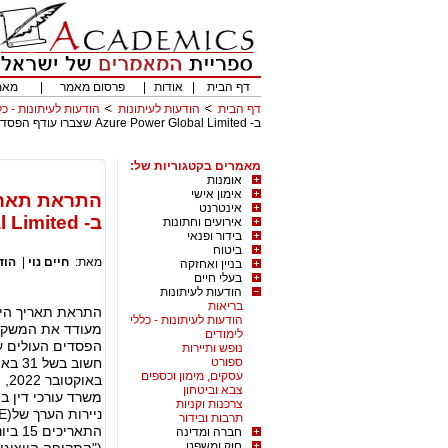
דף הבית
|
אודות
|
פרסום מאמר
|
מאמ
דף הבית
הודעות לעיתונות
הודעות לעיתונות - כל
ב- Azure Power Global Limited שצברו עודף הפסדים העולים על 100 אלף
מאמרים בקטגוריות של:
אומנות
אימון אישי
אינטרנט
ב- Azure Power Global Limited שצברו עודף הפסדים העולים על 100 אלף
אירועים וחתונות
בידור ופנאי
ביטוח
מאת:
חיים נוי
|
הוד
בניין ואחזקה
בעלי חיים
הודעות לעיתונות
בריאות
הודעות לעיתונות - כללי
לימודים
נופש ותיירות
ספורט
עסקים, מימון וכספים
צבא וביטחון
משרד עורכי דין ב
צרכנות וקניות
תרבות ובידור
חברה ומדינה
חוק ומשפט