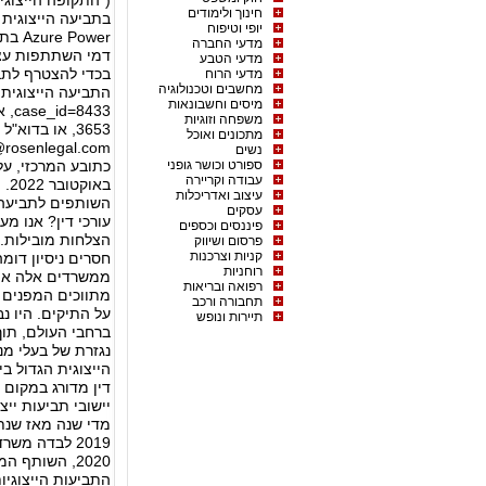
חינוך ולימודים
בתביעה הייצוגית 
יופי וטיפוח
ower
מדעי החברה
דמי השתתפות עצמ
מדעי הטבע
מדעי הרוח
מחשבים וטכנולוגיה
מיסים וחשבונאות
משפחה וזוגיות
3653, או בדוא"ל הבאים:
מתכונים ואוכל
rosenlegal.com
נשים
ספורט וכושר גופני
עבודה וקריירה
בא
עיצוב ואדריכלות
השותפים לתביעה 
עסקים
עורכי דין? אנו מ
פיננסים וכספים
הצלחות מובילות. 
פרסום ושיווק
קניות וצרכנות
חסרים ניסיון דו
רוחניות
ממשרדים אלה אינם
רפואה ובריאות
מתווכים המפנים ל
תחבורה ורכב
על התיקים. היו נב
תיירות ונופש
ברחבי העולם, תוך 
נגזרת של בעלי מנ
הייצוגית הגדול בי
התביעות הייצוגיו