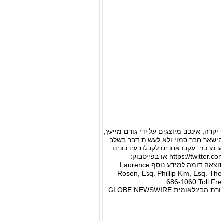
ה, אינכם מיוצגים על ידי גורם מייעץ,
ישאר חבר סמוי ולא לעשות דבר בשלב
מרכזי. עקבו אחרינו לקבלת עידכונים
בלינקדאין https://www.linkedin.com/company/the-rosen-law-firm או בטוויטר: https://twitter.com/rosen_firm או בפייסבוק:
https://www.facebook.com/rosenlawfirm/.פרסומי עורכי דין: תוצאות קודמות אינן מבטיחות תוצאה דומה.למידע נוסף:Laurence
Rosen, Esq. Phillip Kim, Esq. T
686-1060 Toll Fr