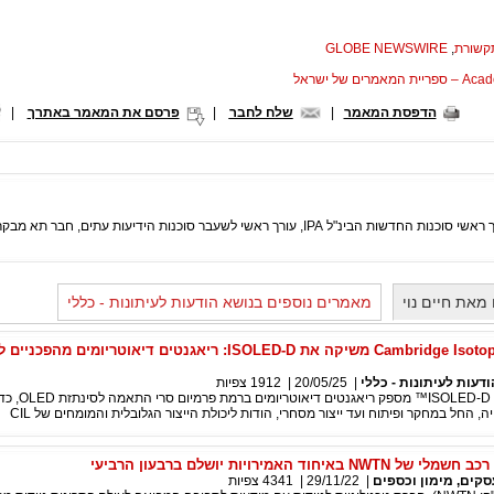
תקשורת
,
GLOBE NEWSWIRE
המאמרים של ישראל
הדפסת המאמר
|
שלח לחבר
|
פרסם את המאמר באתרך
|
I, עורך ראשי לשעבר סוכנות הידיעות עתים, חבר תא מבקרי התיאטרון באגודת העיתונאים.
מאת חיים נוי
מאמרים נוספים בנושא הודעות לעיתונות - כללי
Cambridge Isotope Laboratories משיקה את ISOLED-D: ריאגנטים דיאוטריומים מהפכנ
ודעות לעיתונות - כללי
|
20/05/25
|
1912
צפיות
קו המוצרים החדש ISOLED-D™ מספק 
 החל במחקר ופיתוח ועד ייצור מסחרי, הודות ליכולת הייצור הגלובלית והמומחים של CIL
יחוד האמירויות יושלם ברבעון הרביעי
סקים, מימון וכספים
|
29/11/22
|
4341
צפיות