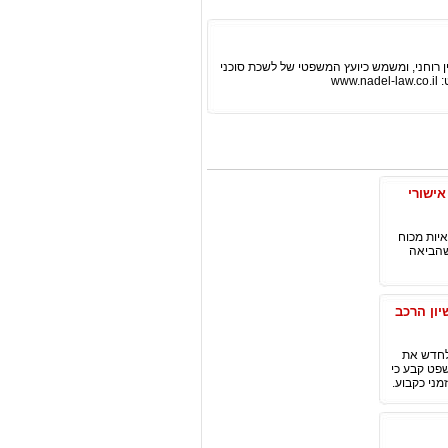
קנין רוחני, ומשמש כיועץ המשפטי של לשכת סוכני
ww
אישורי
יות מכוח
שהביאה
ון הרכב
 לחדש את
התעבורה") . בית המשפט קבע כי
מני כקבוע.