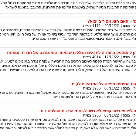
ה נגד חברת שילוח ובלדרות ישראלית וכנגד חברה המנהלת את מסוף המטענים בנמל התעופה 
 שהזמינה התובעת מסין לישראל, בעיצומה של מגיפת הקורונה, התעכבו בהגעה לישראל.
ר – האם הוא אסור בייבוא?
ל
|
מכס
|
20/11/22
|
4171
צפיות
את פסק דינו של בית המשפט השלום בפתח תקווה שדן בבקשה להחזרת התפוס, במסגרתה נד
תפוס, מוצר עשוי פלסטיק בדמות חזיר בר ועטוף בשיער אמיתי של בעל חיים, הינו חפץ נו
ץ בעל חיים, האסור ביבוא וכיוצא מכך, נתפס על ידי רשות המכס כדין.
תן להסתפק בהפניה לתנאים הכללים שבאתר האינטרנט של חברת הספנות
ל
|
מכס
|
17/11/22
|
4014
צפיות
קשה שהגישה חברת ספנות לעיכוב הליכים בתיק תביעה שנפתח נגדה בגין נזקים למטען, קב
ל טענה של צד להסכם הטוען שלא ראה את התנאים הכלליים של ההסכם אפילו אם תנאים אל
או באתר האינטרנט של הצד השני, ובלבד שההסכם שבידיהם הפנה למקום בו מופיעים התנאי
ת המיסים תפצה על התנהלות לקויה
ל
|
מכס
|
06/11/22
|
3966
צפיות
ת פסק דינו של בית המשפט לתביעות קטנות בכפר סבא, שקיבל את עמדת התובע, אדם פרט
תנהלות הרשות בעניינו גרמה לו לנזק כספי ולעוגמת נפש.
 לייבוא בשר קפוא לא כשר לשטחי הרשות הפלסטינית
ל
|
מכס
|
03/11/22
|
3955
צפיות
 עתירה של יבואנית בשר קפוא לא כשר, שבכוונתה לשווק בשטחי הרשות הפלסטינית, והותי
הבשר שכבר יובא ולא שוחרר לשיקול דעתם של המשיבים. העותרת הגישה את העתירה וטע
לי, ביחס ליבוא בשר קפוא לא כשר, אינן צריכות לחול כאשר מדובר ביבוא לשטחי הרשות הפל
.