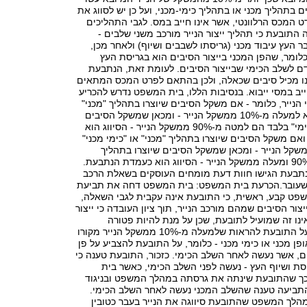
בתהליך מכני או בתהליך כימי-מכני, ועל כן יש לסווג את
 המכס הרלוונטי, אשר אינו חייב במס. לגבי התהליכים
 התובעת כי תהליך ייצור הנייר מורכב משני שלבים -
ר העץ עיבוד מכני (גריסתו לשבבים ושיוף) ולאחר מכן,
 כלומר, שהפן המכני בייצור הסיבים הוא בגריסת העץ
ם לשלב הכימי שבייצור הסיבים. לעומת זאת, הנתבעת
ינו מכיל סיבים שכאלה, ולכן בהתאם לפרט המכס המתאים
חייב במסי ייבוא. בנסיבות הללו, בית המשפט נדרש להכריע
 הנייר, כלומר - אם משקל הסיבים שיוצרו בתהליך "מכני"
או "כימי מכני" הוא למעלה מ-10% ממשקל הנייר - ומכאן שמשקל הסיבים
שיוצרו בתהליך "כימי" בלבד הם למטה מ-90% ממשקל הנייר - הסיווג הוא
ם משקל הסיבים שיוצרו בתהליך "מכני" או "כימי מכני"
טה ממשקל הנייר - ומכאן שמשקל הסיבים שיוצרו בתהליך
"כימי" בלבד הם 90% ומעלה ממשקל הנייר - הסיווג הוא כעמדת הנתבעת.
נתבעת הגישו חוות דעת מומחים העוסקים בשאלת הרכב
 שעובר.הכרעת בית המשפט: בית המשפט דחה את תביעת
פט קבע, ראשית, כי התובעת אינה עקבית לגבי השאלה,
צור הסיבים שמהם מורכב הנייר, תוך ציון העובדה כי ייצור
ינו זה שמועיל לתובעת, שכן על מנת להיות פטורה
מתשלום המכס, על התובעת להראות שלמעלה מ-10% ממשקל הנייר מקורו
פן מכני או כימי מכני - כלומר, על התובעת להצביע על פן
ים, אשר נעשה לאחר השלב הכימי. כזכור, התובעת טענה כי
סת ושיוף העץ - נעשה לפני השלב הכימי, כאשר בית
ך שהתובעת שינתה את גרסתה במהלך המשפט ובניגוד
תביעה טענה שהשלב המכני נעשה לאחר השלב הכימי.
מהלך המשפט שהתובעת סיווגה את הנייר בעבר כטובין