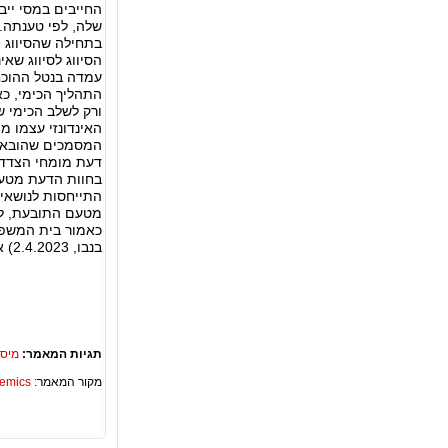
החייבים במסי ייב
שלה, לפי טענתה.
בתחילה שהסיווג ה
הסיווג לסיווג שא
עמדה בנטל ההוכחה
התהליך הכימי, כ
ורק לשלב הכימי ש
האינדונזי עצמו מת
המסמכים שהובאו 
דעת מומחי הצדדי
בחוות הדעת מטעם
התייחסות לנושאי
מטעם התובעת, לא
בנבו, 2.4.2023) את התובע ייצג עו"ד אהוד קרונפלד; את הנתבעת ייצגה פרקליטות מחוז תל אביב
תגיות המאמר:
מיסי
מקור המאמר:
Academics – ספריית 