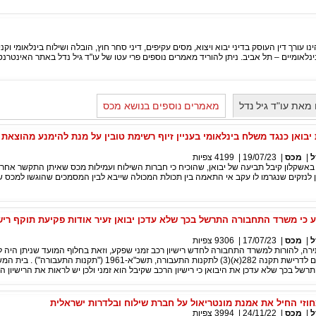
ינו עורך דין העוסק בדיני יבוא ויצוא, מסים עקיפים, דיני סחר חוץ, הובלה ושילוח בינלאומי ו
ים – תל אביב. ניתן להוריד מאמרים נוספים פרי עטו של עו"ד גיל נדל באתר האינטרנט: w.nadel-law.co.il
מאת עו"ד גיל נדל
מאמרים נוספים בנושא מכס
בואן כנגד משלח בינלאומי בעניין זיוף רשימת טובין על מנת להימנע מהוצאת 
ל
|
מכס
|
19/07/23
|
4199
צפיות
אשקלון קיבל תביעה של יבואן, שהוכיח כי חברות השילוח ועמילות מכס שאיתן התקשר אחרא
ן לנזקים שנגרמו לו עקב אי התאמה בין תכולת המכולה שייבא לבין המסמכים שהוגשו למכס 
כי משרד התחבורה התרשל בכך שלא עדכן יבואן זעיר אודות פקיעת תוקף רישי
ל
|
מכס
|
17/07/23
|
9306
צפיות
תירה, להורות למשרד התחבורה לחדש רישיון רכב זמני שפקע, וזאת בחלוף המועד שניתן היה
רישיון הרכב בהתאם לדרישת תקנה 282(א)(3) לתקנות התעבורה, תשכ"א-1961 ("תקנות 
ל בכך שלא עדכן את היבואן כי רישיון הרכב שקיבל הוא זמני ולכן יש לראות את הרישיון הז
זי החיל את אמנת מונטריאול על חברת שילוח ובלדרות ישראלית
ל
|
מכס
|
24/11/22
|
3994
צפיות