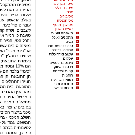
מיסוי מקרקעין
מסיבים המתקבלים 
מיסים - כללי
הנייר בהתאם לפרט
מכס
שעובר הנייר, טענה
מס בולים
בשלב הראשון, עוב
מס הכנסה
מס ערך מוסף
עובר טיפול כימי.
ראיית חשבון
לשבבים, ושזה קוד
משפחה וזוגיות
טוענת כי הנייר א
מתכונים ואוכל
והרלוונטי, הנייר 
נשים
מאיזה סיבים עשוי
ספורט וכושר גופני
עבודה וקריירה
עיצוב ואדריכלות
עסקים
כעמדת התובעת; וא
פיננסים וכספים
הם 10% ומ
פרסום ושיווק
קניות וצרכנות
רוחניות
הן התובעת והן ה
רפואה ובריאות
הנייר והתהליכים
תחבורה ורכב
התובעת. בית המש
תיירות ונופש
מהו הפן המכני ביי
כימי של הסיבים א
בסיבים שיוצרו באו
מכני בייצור הסיב
השלב המכני - גרי
המשפט עמד על כ
לטענותיה בכתב ה
כמו כן, הסתבר ב