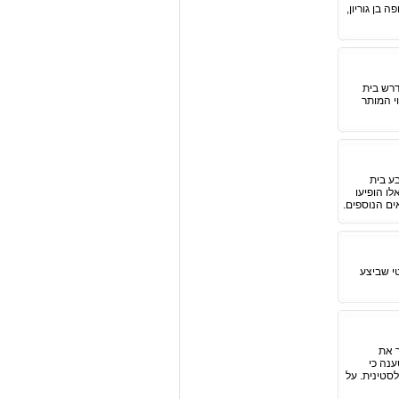
בן גוריון,
רש בית
י המותר
ע בית
ו הופיעו
ם הנוספים.
י שביצע
ר את
נה כי
סטינית. על