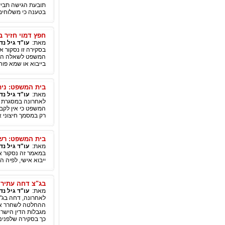
תובעת הגישה תביע
בטענה כי משלוחים
חפץ דמוי חזיר ב
מאת:
עו"ד גיל נד
בסקירה זו נסקור 
המשפט לשאלה האם ה
בייבוא או שמא פוחל
בית המשפט: ני
מאת:
עו"ד גיל נד
לאחרונה במסגרת ב
המשפט כי אין לקב
רק במסמך חיצוני 
בית המשפט: רשו
מאת:
עו"ד גיל נד
במאמר זה נסקור א
ייבוא אישי, לפיה ה
בג"צ דחה עתירה
מאת:
עו"ד גיל נד
לאחרונה, דחה בג"צ
ההחלטה לשחרר את 
מגבלות הדין הישרא
כך בסקירה שלפנינו