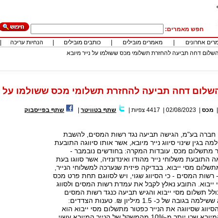
חפש מאמרים:
רים אחרונים
|
מאמרים מובילים
|
כותבים מובילים
|
הנחיות עריכה
|
שלום דחה תביעה להחזרת תשלומי מכס ששולמו על נייר מיובא
לום דחה תביעה להחזרת תשלומי מכס ששולמו על ני
מכס
|
02/08/2023
|
4417
צפיות
|
שתף בטוויטר
|
שתף בפייסבוק
ר, חברה בע"מ, הגישה תביעה נגד רשות המסים, להשבת
 בגין שינוי סיווג נייר מיובא, אשר אותו סיווגה התובעת
ר מתשלום מכס. עובדות המקרה: בחודשים נובמבר -
 2017 ייבאה התובעת משלוחי נייר מהודו ואינדונזיה, אשר סווגו בעת
תשלום מסי ייבוא. בבדיקה פיזית שנערכה למשלוחי הנייר,
שות המסים - כי הסיווג שגוי, ויש לסווגם תחת פרט מכס
ייבוא. התובע נאלץ לקבל את עמדת רשות המסים ולסווג
ולל תשלום מסי ייבוא והגיש תביעה כנגד רשות המסים
להשבת מסי ייבוא ששילמה בגובה של כ- 1.5 מיליון ₪. טענות הצדדים:
יווג שסיווגה את הנייר כפטור מתשלום מסי ייבוא הוא
הנכון, שכן הנייר המיובא שכן יותר מ-10% מהמשקל של הנייר המיובא עשוי