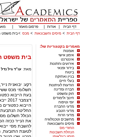
דף הבית
|
אודות
|
פרסום מאמר
|
מאמ
דף הבית
מיסים וחשבונאות
מכס
בית משפט ה
מאמרים בקטגוריות של:
אומנות
אימון אישי
בית משפט הש
אינטרנט
אירועים וחתונות
בידור ופנאי
מאת:
עו"ד גיל נדל
|
ביטוח
בניין ואחזקה
בעלי חיים
רקע: יבואנית ניי
הודעות לעיתונות
חברה ומדינה
תשלומי מכס ששילמה
חוק ומשפט
בעת הייבוא כפטו
חינוך ולימודים
דצמבר
יופי וטיפוח
הייבוא כפטורים מ
מדעי החברה
החליטה הנתבעת- ר
מדעי הטבע
מדעי הרוח
הכולל תשלום מסי 
מחשבים וטכנולוגיה
את הנייר ככזה הכ
מיסים וחשבונאות
החזרי מס
לטענת התובעת, הס
הנהלת חשבונות
מיסוי בינלאומי