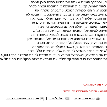
וא, ובמהלך השנים שינתה את הסיווג בעצת סוכן המכס
 לאור האמור, קבע בית המשפט כי התובעת עצמה סברה
נכון לנייר הוא כעמדת המכס, עוד בטרם שינתה את
ינו חייב במסי ייבוא. שנית קבע בית המשפט, כי התובעת לא
 המוטל עליה להראות כי הנייר עובר תהליך מכני לאחר
אשר מסמכים שהביאה מהיצרן האינדונזי מתייחסים אך
עובר המוצר. עוד עולה מאותם מסמכים, כי היצרן
ייחס לסיווג של הנתבעת כסיווג הנכון של הנייר. כלומר,
דווקא תומכים בעמדת הנתבעת. לבסוף, בניתוח חוות
ם, העדיף בית המשפט את חוות הדעת של הנתבעת, שכן
 התובעת, עליה מוטל נטל ההוכחה, הייתה חסרה
ם מהותיים ביחס לנייר, כאשר במהלך חקירת המומחה
 נמצא הסבר משכנע לחוסרים אלה. בנסיבות הללו, דחה
ם
,
ייצוא
,
ייבוא
,
מכס
המאמרים של ישראל
הדפסת המאמר
|
שלח לחבר
|
פרסם את המאמר באתרך
|