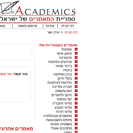
דף הבית
|
אודות
|
פרסום מאמר
|
מאמ
דף הבית
עידן ישר
מאמרים בקטגוריות של:
אומנות
אימון אישי
אינטרנט
אירועים וחתונות
בידור ופנאי
ביטוח
צור קשר:
צור קשר
בניין ואחזקה
בעלי חיים
הודעות לעיתונות
חברה ומדינה
חוק ומשפט
חינוך ולימודים
יופי וטיפוח
מדעי החברה
מדעי הטבע
מדעי הרוח
מחשבים וטכנולוגיה
מיסים וחשבונאות
משפחה וזוגיות
מתכונים ואוכל
מאמרים אחרונים
נשים