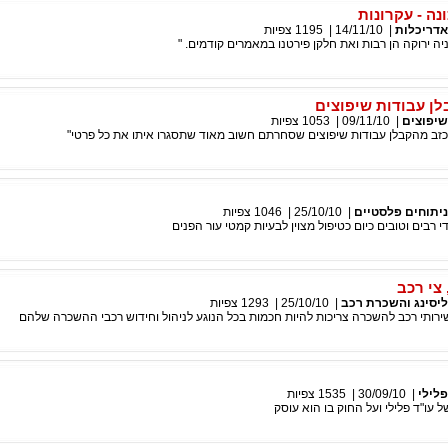
נה - עקרונות
אדריכלות
|
14/11/10
|
1195
צפיות
יה ירוקה הן רבות ואת חלקן פירטנו במאמרים קודמים. "
לן עבודות שיפוצים
שיפוצים
|
09/11/10
|
1053
צפיות
זב מהקבלן עבודות שיפוצים שסחרתם חשוב מאוד שתסגרו איתו את כל פרטי"
ניתוחים פלסטיים
|
25/10/10
|
1046
צפיות
 רבים וטובים כיום כטיפול מצוין לבעיות קמטי עור הפנים
צי רכב
ליסינג והשכרת רכב
|
25/10/10
|
1293
צפיות
רותי רכב להשכרה צריכות להיות חכמות בכל הנוגע לניהול וחידוש רכבי ההשכרה שלהם
פלילי
|
30/09/10
|
1535
צפיות
 עו"ד פלילי ועל החוק בו הוא עוסק