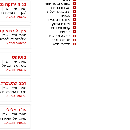
ספורט וכושר גופני
בניה ירוקה נכו
עבודה וקריירה
מאת:
עידן ישר
|
עיצוב ואדריכלות
"עקרונות ושיטות בנ
עסקים
למאמר המלא...
פיננסים וכספים
פרסום ושיווק
קניות וצרכנות
איך למצוא קב
רוחניות
מאת:
עידן ישר
|
רפואה ובריאות
"על מנת לא להתאכ
תחבורה ורכב
למאמר המלא...
תיירות ונופש
בוטוקס
מאת:
עידן ישר
|
בוטוקס נחשב על ידי
למאמר המלא...
רכב להשכרה, 
מאת:
עידן ישר
|
חברות המספקות שי
למאמר המלא...
עו"ד פלילי
מאת:
עידן ישר
|
מאמר על תפקידו של
למאמר המלא...