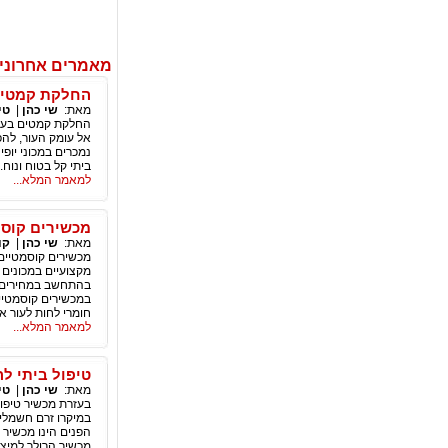
מאמרים אחרונים
החלקת קמטים 
מאת:
שי כהן
|
טי
החלקת קמטים בעזרת
אל עומק העור, להפ
נמכרים במכוני יופי
ביתי קל בטוח ונוח.
למאמר המלא...
מכשירים קוסמ
מאת:
שי כהן
|
קו
מכשירים קוסמטיים 
מקצועיים במכונים 
בהתחשב במחירים הנ
במכשירים קוסמטיים
חומרי לחות לעור או 
למאמר המלא...
טיפול ביתי ל
מאת:
שי כהן
|
טי
בעזרת מכשיר טיפוח
במיקרו זרם חשמלי י
הפנים הינו מכשיר ט
מכשיר הרולר למיצו