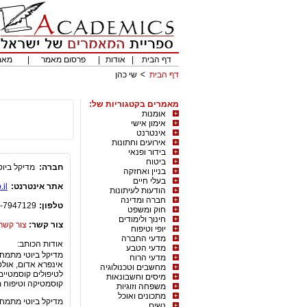
דף הבית
|
אודות
|
פרסום מאמר
|
מאמ
דף הבית
שי כהן
מאמרים בקטגוריות של:
אומנות
אימון אישי
אינטרנט
אירועים וחתונות
בידור ופנאי
ביטוח
חברה:
מדיקל ביוט
בניין ואחזקה
בעלי חיים
אתר אינטרנט:
il
הודעות לעיתונות
חברה ומדינה
טלפון:
-7947129
חוק ומשפט
חינוך ולימודים
צור קשר:
צור קשר
יופי וטיפוח
מדעי החברה
אודות הכותב:
מדעי הטבע
מדיקל ביוטי מתמחה
מדעי הרוח
אינפרא אדום, אולט
מחשבים וטכנולוגיה
לטיפולים קוסמטיים 
מיסים וחשבונאות
קוסמטיקה וטיפוח מק
משפחה וזוגיות
מתכונים ואוכל
מדיקל ביוטי מתמחה
נשים