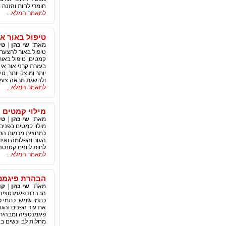
חומרי לחות והזנה 
למאמר המלא...
טיפול באור א
מאת:
שי כהן
|
טי
טיפול באור להצערת
קמטים, טיפול באור
בעזרת קרני אור אי
יותר ומוצק יותר, ט
ולהשגת מראה צעיר 
למאמר המלא...
מילוי קמטים 
מאת:
שי כהן
|
טי
מילוי קמטים בפנים,
כמחצית מכמות המים
העור והפלומה ואינ
לחות ליונים קטנטנ
למאמר המלא...
הבהרת פיגמנט
מאת:
שי כהן
|
קו
הבהרת פיגמנטציה ב
כתמי שמש, כתמי פי
את עור הפנים והגו
פיגמנטציה ומבהיר 
מחלות לב ונשים בהר