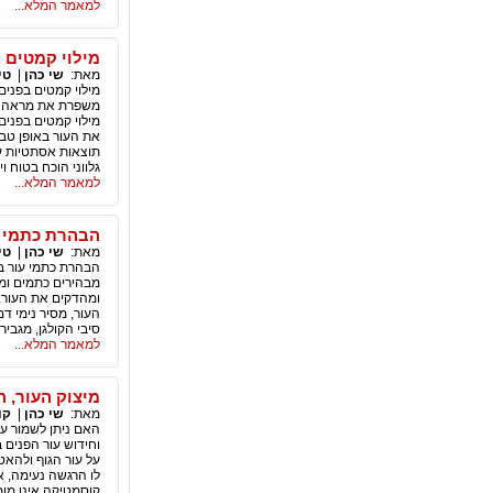
למאמר המלא...
מילוי קמטים ב
מאת:
שי כהן
|
טי
מילוי קמטים בפנים
משפרת את מראה העו
מילוי קמטים בפנים
את העור באופן טבע
תוצאות אסתטיות עם
גלווני הוכח בטוח ו
למאמר המלא...
הבהרת כתמי ע
מאת:
שי כהן
|
טי
הבהרת כתמי עור בע
מבהירים כתמים ומי
ומהדקים את העור. 
העור, מסיר נימי ד
סיבי הקולגן, מגבי
למאמר המלא...
מיצוק העור, 
מאת:
שי כהן
|
קו
האם ניתן לשמור על
וחידוש עור הפנים 
על עור הגוף ולהאטה
לו הרגשה נעימה, 
קוסמטיקה אינו מומ