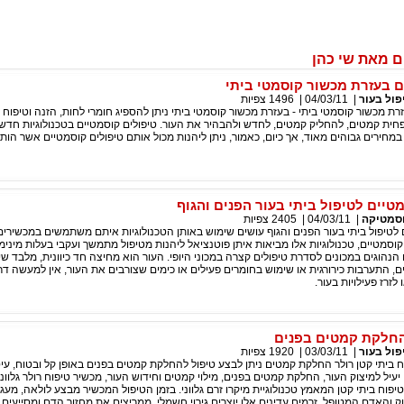
 מאת שי כהן
בעזרת מכשור קוסמטי ביתי
פול בעור
|
04/03/11
|
1496
צפיות
 מכשור קוסמטי ביתי - בעזרת מכשור קוסמטי ביתי ניתן להספיג חומרי לחות, הזנה וטיפוח 
חית קמטים, להחליק קמטים, לחדש ולהבהיר את העור. טיפולים קוסמטיים בטכנולוגיות חדשנ
 במחירים גבוהים מאוד, אך כיום, כאמור, ניתן ליהנות מכול אותם טיפולים קוסמטיים אשר הו
טיים לטיפול ביתי בעור הפנים והגוף
סמטיקה
|
04/03/11
|
2405
צפיות
לטיפול ביתי בעור הפנים והגוף עושים שימוש באותן הטכנולוגיות איתם משתמשים במכשירים
קוסמטיים, טכנולוגיות אלו מביאות איתן פוטנציאל ליהנות מטיפול מתמשך ועקבי בעלות מינימ
הוגים במכונים לסדרת טיפולים קצרה במכוני היופי. העור הוא מחיצה חד כיוונית, מלבד שי
, התערבות כירורגית או שימוש בחומרים פעילים או כימים שצורבים את העור, אין למעשה דר
לזרז פעילויות בעור.
החלקת קמטים בפנים
פול בעור
|
03/03/11
|
1920
צפיות
 ביתי קטן רולר החלקת קמטים ניתן לבצע טיפול להחלקת קמטים בפנים באופן קל ובטוח, עיס
עיל למיצוק העור, החלקת קמטים בפנים, מילוי קמטים וחידוש העור, מכשיר טיפוח רולר גלווני
יפוח ביתי קטן המאמץ טכנולוגיית מיקרו זרם גלווני. בזמן הטיפול המכשיר מבצע לולאה, מעגל
ק והאדם המטופל, זרמים עדינים אלו יוצרים גירוי חשמלי, ממריצים את מחזור הדם ומסייעים 