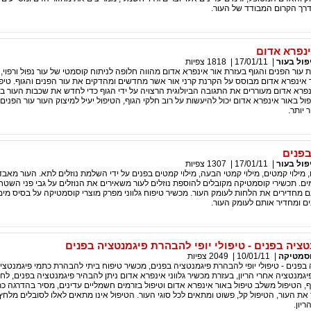
דרך הקרום המבודד של העור.
ינפרא אדום
פול בעור
|
17/01/11
|
1818
צפיות
 עור הפנים והגוף בעזרת אור אינפרא אדום מהווה חלופה לניתוח קוסמטי של עור נפול ורפוי, 
 אינפרא אדום מבוסס על הקרנת קרני אור אשר מחדשים ומהדקים את עור הפנים והגוף. טיפו
נפרא אדום מעוררים את התגובה הביולוגית הרצויה על ידי הגוף כדי לחדש את שכבות העור בא
יפול באור אינפרא אדום יכול להיעשות על רוב חלקי הגוף, הטיפול יעיל למיצוק העור עור הפנים 
יותר.
בפנים
פול בעור
|
17/01/11
|
1307
צפיות
 מילוי קמטים, מילוי קמטי הבעה, מילוי קמטים בפנים על ידי השלמת נוזלים לתא. העור מאבד 
. תכשירי קוסמטיקה מקובלים להוספת נוזלים לעור משאירים את הנוזלים על גבי פני השטח
ם מחדירים את הלחות לעומק העור. מכשיר טיפוח גלווני מפרק מוצרי קוסמטיקה על בסיס מימי
ים ומחדיר אותם לעומק העור.
ציה בפנים - טיפולי יופי להבהרת פיגמנטציה בפנים
סמטיקה
|
10/01/11
|
2049
צפיות
פנים - טיפולי יופי להבהרת פיגמנטציה בפנים, מכשיר טיפוח ביתי להבהרת כתמי פיגמנטציה
גמנטציה אחרי הריון, בעזרת מכשיר גלווני אינפרא אדום ניתן להבהיר פיגמנטציה בפנים, ל
ף, הטיפול משלב טיפול באור אינפרא אדום וטיפול בזרמים חשמליים עדינים, מסיר בהדרגה כ
את העור, הטיפול קל, פשוט ומתאים לכל סוגי העור. הטיפול אינו מתאים לאלו לסובלים מלחץ
יון.