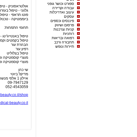
ספורט וכושר גופני
אולטראסוניק - טיפו
עבודה וקריירה
גלווני - טיפול בעזרת
עיצוב ואדריכלות
פוטו תראפי - טיפול
עסקים
ביוממטיקה - טכנול
פיננסים וכספים
פרסום ושיווק
תחומי התמחות:
קניות וצרכנות
רוחניות
טיפול באנטייג'ינג 
רפואה ובריאות
טיפול בקמטים וקמ
תחבורה ורכב
הבהרת עור
תיירות ונופש
רפיון עור
טיפול בצלוליט
מוצרי קוסמטיקה וט
מוצרי קוסמטיקה וטי
שי כהן
מדיקל ביוטי
איילון 1 אלפי מנשה
09-7947129
052-4543059
/ebeauty.co.il/shop
ical-beauty.co.il