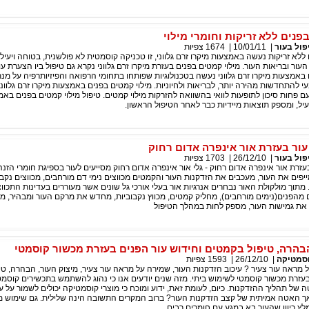
פנים ללא זריקות וחומרי מילוי
פול בעור
|
10/01/11
|
1674
צפיות
 ללא זריקות נעשה באמצעות מיקרו זרם גלווני, זו טכניקה קוסמטית לא פולשנית, בטוחה ויעי
ר ובריאות העור. מילוי קמטים בפנים בעזרת מיקרו זרם גלווני נקרא גם טיפול ביו הצערת עו
 באמצעות מיקרו זרם גלווני נעשה בטכנולוגיות שפותחו בתחומי הרפואה והפיזיותרפיה על מנ
י להתחדשות מהירה יותר, לבריאות ולחיוניות. מילוי קמטים בפנים באמצעות מיקרו זרם גלוונ
 פחות סיכון לתופעות לוואי בהשוואה להזרקות מילוי קמטים. טיפול מילוי קמטים בפנים באמ
יעיל, ומספק תוצאות מיידיות כבר לאחר הטיפול הראשון.
ור בעזרת אור אינפרה אדום רחוק
פול בעור
|
26/12/10
|
1703
צפיות
זרת אור אינפרה אדום רחוק - גלי אור אינפרה אדום רחוק מסייעים לעור בספיגת חומרי הזנה 
יפים את העור, מעכבים את הזדקנות העור והקמטים מכווצים נימי דם מורחבים, מכווצים נקבו
מתוך מולקולת האור נבחרים אנרגיות אור בעלי אורכי גל שונים אשר מעוררים בעדינות התכווצ
ם מהפנים(נימים מורחבים), מחליק קמטים, מכווץ נקבוביות, מחדש את מרקם העור ומבהיר, 
ר את גמישות העור, מספק לחות במהלך הטיפול
הבהרה, טיפול בקמטים וחידוש עור הפנים בעזרת מכשור קוסמטי
סמטיקה
|
26/12/10
|
1593
צפיות
 מראה עור צעיר ? עיכוב הזדקנות העור, שמירה על מראה עור צעיר, מיצוק העור, הבהרה, ט
בעזרת מכשור קוסמטי לשימוש ביתי. מזה שנים יודעים אנו כי נהוג להשתמש בתכשירים קוסמ
 של תהליך ההזדקנות. כיום, לעומת זאת, ידוע ומוכח כי מוצרי קוסמטיקה יכולים לשמור על עו
אך האטה אמיתית של קצב הזדקנות העור? ברוב המקרים התשובה הינה שלילית. גם שימוש מו
לץ כיוון שהעור בא במגע עם חומרים רבים