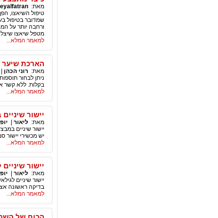
מאת:
eyalfatran
טיפול השיאצו, הפך
שמדובר בטיפול בעל
ורחבה יותר על המט
מטפל שיאצו שיצלי
למאמר המלא...
הארכת שיער 
מאת:
רוני הכהן
|
ניתן לבחור תוספות
בקלות. ללא קשר א
למאמר המלא...
יישור שיניים 
מאת:
ליאור
|
יופי
יישור שיניים במבצע
יש מכשירי יישור סמו
למאמר המלא...
יישור שיניים 
מאת:
ליאור
|
יופי
יישור שיניים לגילא
בדיקה ראשונה אצל
למאמר המלא...
הכוח של השמ