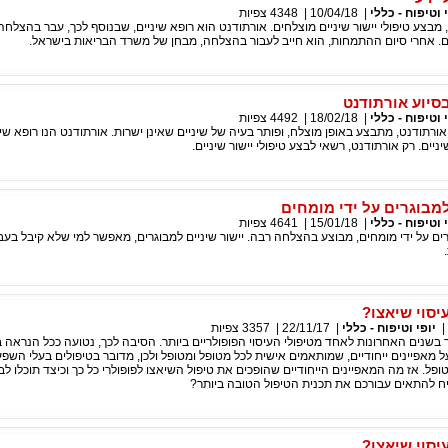
 וטיפוח - כללי
|
10/04/18
|
4348
צפיות
 מבצע טיפולי יישור שיניים מוצלחים. אורתודנט הוא רופא שיניים, שבנוסף לכך, עבר בהצלח
יים. אחרי סיום ההתמחות, הוא חייב לעבור בהצלחה, מבחן של משרד הבריאות בישראל.
בסיוע אורתודנט
 וטיפוח - כללי
|
18/02/18
|
4492
צפיות
 אורתודנט, מתבצע באופן מוצלח, ופותר בעיה של שיניים שאינן ישרות. אורתודנט הנו רופא שי
ניים. רק אורתודנט, רשאי לבצע טיפולי יישור שיניים.
למבוגרים על ידי מומחים
 וטיפוח - כללי
|
15/01/18
|
4641
צפיות
גרים על ידי מומחים, מבוצע בהצלחה רבה. יישור שיניים למבוגרים, מאפשר למי שלא קיבל בעבר
יסוי שיאצו?
|
יופי וטיפוח - כללי
|
22/11/17
|
3357
צפיות
 בשנים האחרונות לאחד מטיפולי העיסוי הפופולריים ביותר. הסיבה לכך, נטועה ככל הנראה 
 מאפיינים ייחודיים, שמותאמים אישית לכל מטופל ומטופל ולכן, מדובר בטיפולים בעלי השפ
ופל. אז מה המאפיינים הייחודיים שהופכים את טיפול השיאצו לפופולרי כל כך וכיצד תוכלו לב
ח להתאים עבורכם את תכנית הטיפול הטובה ביותר?
יסוי שיאצו?