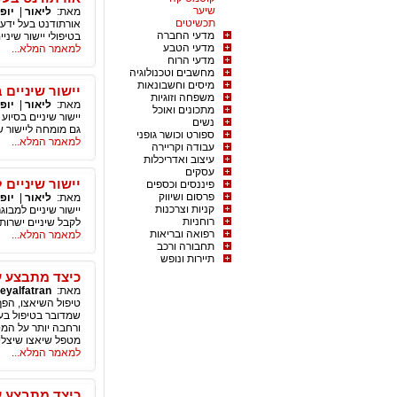
שיער
מאת:
ליאור
|
יופי
תכשיטים
אורתודנט בעל ידע,
מדעי החברה
בטיפולי יישור שינ
מדעי הטבע
למאמר המלא...
מדעי הרוח
מחשבים וטכנולוגיה
מיסים וחשבונאות
יישור שיניים 
משפחה וזוגיות
מאת:
ליאור
|
יופי
מתכונים ואוכל
יישור שיניים בסיוע
נשים
גם מומחה ליישור שי
ספורט וכושר גופני
למאמר המלא...
עבודה וקריירה
עיצוב ואדריכלות
עסקים
יישור שיניים 
פיננסים וכספים
פרסום ושיווק
מאת:
ליאור
|
יופי
קניות וצרכנות
יישור שיניים למבו
רוחניות
לקבל שיניים ישרות.
רפואה ובריאות
למאמר המלא...
תחבורה ורכב
תיירות ונופש
כיצד מתבצע ע
מאת:
eyalfatran
טיפול השיאצו, הפך
שמדובר בטיפול בעל
ורחבה יותר על המט
מטפל שיאצו שיצלי
למאמר המלא...
כיצד מתבצע ע