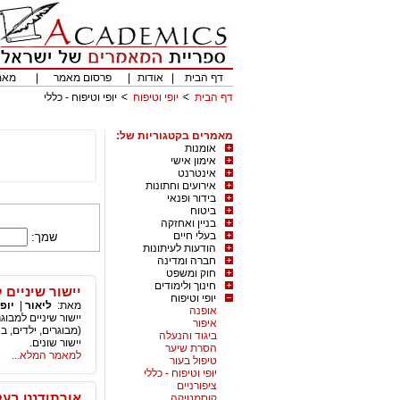
דף הבית
|
אודות
|
פרסום מאמר
|
מאמ
דף הבית
יופי וטיפוח
יופי וטיפוח - כללי
מאמרים בקטגוריות של:
אומנות
אימון אישי
אינטרנט
אירועים וחתונות
בידור ופנאי
ביטוח
בניין ואחזקה
בעלי חיים
שמך:
הודעות לעיתונות
חברה ומדינה
חוק ומשפט
חינוך ולימודים
יישור שיניים 
יופי וטיפוח
מאת:
ליאור
|
יופי
אופנה
יישור שיניים למבוג
איפור
(מבוגרים, ילדים, ב
ביגוד והנעלה
יישור שונים.
הסרת שיער
למאמר המלא...
טיפול בעור
יופי וטיפוח - כללי
ציפורניים
אורתודנט בעל
קוסמטיקה