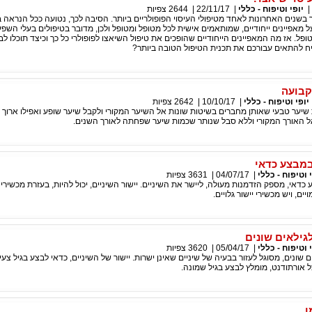
|
יופי וטיפוח - כללי
|
22/11/17
|
2644
צפיות
 בשנים האחרונות לאחד מטיפולי העיסוי הפופולריים ביותר. הסיבה לכך, נטועה ככל הנראה 
 מאפיינים ייחודיים, שמותאמים אישית לכל מטופל ומטופל ולכן, מדובר בטיפולים בעלי השפ
ופל. אז מה המאפיינים הייחודיים שהופכים את טיפול השיאצו לפופולרי כל כך וכיצד תוכלו לב
ח להתאים עבורכם את תכנית הטיפול הטובה ביותר?
קבועה
יופי וטיפוח - כללי
|
10/10/17
|
2642
צפיות
 שיער טבעי שאותן מחברים בשיטות שונות אל השיער המקורי ולקבל שיער שופע ואפילו ארוך י
ל האורך המקורי וללא סבל שנותר שכמות שיער שפחתה לאורך השנים.
במבצע כדאי
 וטיפוח - כללי
|
04/07/17
|
3631
צפיות
 כדאי, מספק הזדמנות מעולה, ליישר את השיניים. יישור השיניים, יכול להיות, בעזרת מכשירי י
יים, ויש מכשירי יישור גלויים.
לגילאים שונים
 וטיפוח - כללי
|
05/04/17
|
3620
צפיות
ים שונים, מסוגל לעזור בבעיה של שיניים שאינן ישרות. יישור של השיניים, כדאי לבצע בגיל צע
 אורתודנט, מומלץ לבצע בגיל שמונה.
ן