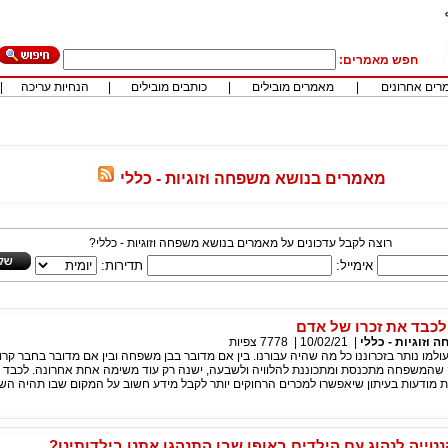
חפש מאמרים:
רים אחרונים
|
מאמרים מובילים
|
כותבים מובילים
|
הנחיות עריכה
|
מאמרים בנושא משפחה וזוגיות - כללי
רוצה לקבל עדכונים על מאמרים בנושא משפחה וזוגיות - כללי?
אימייל:
תדירות:
לכבד את זכרו של אדם
 וזוגיות - כללי
|
10/02/21
|
7778
צפיות
למו נותר בזכרוננו כל מה שהיה עבורנו. בין אם מדובר בבן משפחה ובין אם מדובר בחבר קרוב,
 שהמשפחה מתכנסת ומתכוננת להלוויה ולשבעה, ישנה רק עוד משימה אחת אחרונה. לכבד א
 מודעות בעיתון שיאפשרו למכרים הרחוקים יותר לקבל מידע חשוב על המקום שבו תהיה הש
טייה לנהוג עם הילדים באופן שבו התנהגו אתנו בילדותינו?