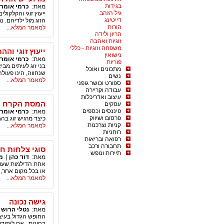
בגידות
מאת:
כרמי אומרו
גיל הזהב
ייעוץ זוגי והקלקול
דייטינג
הזוג מול ילדיהם. 
הורות
למאמר המלא...
הריון ולידה
זוגיות ואהבה
משפחה וזוגיות - כללי
ייעוץ זוגי וה
נישואין
מאת:
כרמי אומרו
פוריות
בני זוג לעיתים מב
מתכונים ואוכל
שנחווה, הינו פעול
נשים
למאמר המלא...
ספורט וכושר גופני
עבודה וקריירה
עיצוב ואדריכלות
המסת הקרח במ
עסקים
פיננסים וכספים
מאת:
כרמי אומרו
פרסום ושיווק
כיצד מרגיש זוג בהג
קניות וצרכנות
למאמר המלא...
רוחניות
רפואה ובריאות
תחבורה ורכב
סוגי צלחות חד
תיירות ונופש
מאת:
דוד כהן
|
מש
אחת הדילמות שעומד
או בכל מקום אחר,
למאמר המלא...
גישה נכונה
מאת:
נטלי הרוש
החופש הגדול בעיצ
בחינות...אם לימוד