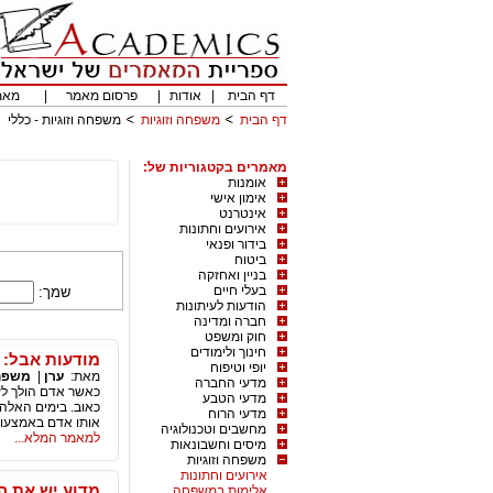
דף הבית
|
אודות
|
פרסום מאמר
|
מאמ
דף הבית
משפחה וזוגיות
משפחה וזוגיות - כללי
מאמרים בקטגוריות של:
אומנות
אימון אישי
אינטרנט
אירועים וחתונות
בידור ופנאי
ביטוח
בניין ואחזקה
בעלי חיים
שמך:
הודעות לעיתונות
חברה ומדינה
חוק ומשפט
חינוך ולימודים
מודעות אבל: 
יופי וטיפוח
מאת:
ערן
|
משפחה
מדעי החברה
כאשר אדם הולך לעו
מדעי הטבע
כאוב. בימים האלה
מדעי הרוח
אותו אדם באמצעות
מחשבים וטכנולוגיה
למאמר המלא...
מיסים וחשבונאות
משפחה וזוגיות
אירועים וחתונות
מדוע יש את הנ
אלימות במשפחה