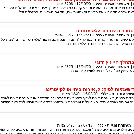
|
משפחה וזוגיות - כללי
|
17/10/20
|
5706
צפיות
ים בהורות אחד ממוקדי המריבות העיקריים המופיעים במהלך ייעוץ זוגי זו ההתנהלות של בני
נראה שכל אחד מביא את הדעות והאמונות שלו, יחד עם השריטות והמגבלות שלו.
התמודדות עם בור ללא תחתית
|
משפחה וזוגיות - כללי
|
14/07/20
|
1546
צפיות
יאים עימם תחושת חסך שחוו במהלך ילדותם והתבגרותם. הרצון למלא חסך שהיה, לפצות על 
ה המשולה למי שמוזג מים בחבית ללא תחתית
הלך הייעוץ הזוגי
|
משפחה וזוגיות - כללי
|
13/04/20
|
1825
צפיות
יעו ליועץ זוגי? קבלו הצצה לזווית קצת אחרת
 פעמיות לפיקניק, אירוח ביתי או לקייטרינג
פחה וזוגיות - כללי
|
15/03/20
|
1840
צפיות
ות בפנינו, כשאנחנו רוצים לערוך פיקניק עם חברים ובני משפחה או כשאנחנו רוצים לארח א
 זה עם מה נארח אותם? באילו כלים ואמצעים נשתמש? בסד אריזות הביאו לכם כמה נקודו
|
משפחה וזוגיות - כללי
|
27/07/17
|
3493
צפיות
ומו, הילדים מתחילים קצת להתבגר ולקראת השנה החדשה אנחנו ההורים מנסים לקדם אותם
יות או לקיחת אחריות, איך להתנהג חברתית ועוד. הנה לכם כמה אפשרויות שישפרו לילדים ש