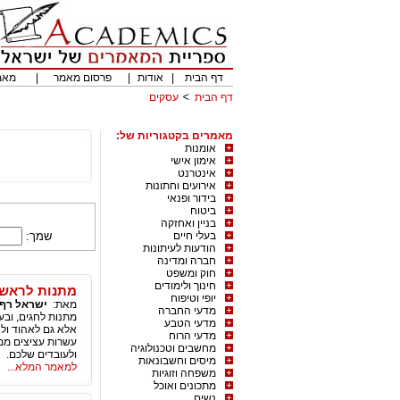
דף הבית
|
אודות
|
פרסום מאמר
|
מאמ
דף הבית
עסקים
מאמרים בקטגוריות של:
אומנות
אימון אישי
אינטרנט
אירועים וחתונות
בידור ופנאי
ביטוח
בניין ואחזקה
בעלי חיים
שמך:
הודעות לעיתונות
חברה ומדינה
חוק ומשפט
חינוך ולימודים
מתנות לראש 
יופי וטיפוח
מאת:
ישראל רף
מדעי החברה
מתנות לחגים, וב
מדעי הטבע
אלא גם לאהוד ולא
מדעי הרוח
עשרות עציצים ממו
מחשבים וטכנולוגיה
ולעובדים שלכם.
מיסים וחשבונאות
למאמר המלא...
משפחה וזוגיות
מתכונים ואוכל
נשים