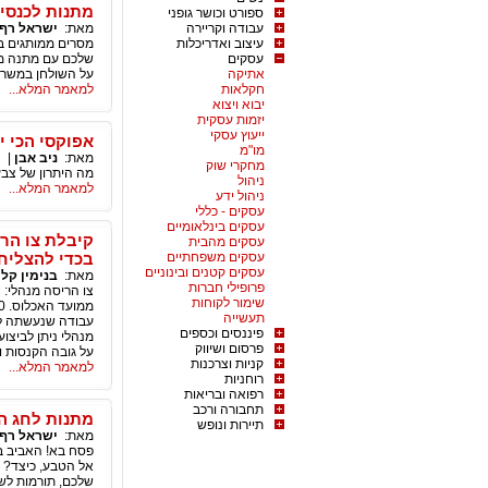
מתנות לכנסי
ספורט וכושר גופני
עבודה וקריירה
מאת:
ישראל רף
עיצוב ואדריכלות
מסרים ממותגים בע
עסקים
שלכם עם מתנה מק
אתיקה
על השולחן במשרד
חקלאות
למאמר המלא...
יבוא ויצוא
יזמות עסקית
ייעוץ עסקי
אפוקסי הכי י
מו"מ
מאת:
ניב אבן
|
ת
מחקרי שוק
מה היתרון של צבע
ניהול
למאמר המלא...
ניהול ידע
עסקים - כללי
עסקים בינלאומיים
עסקים מהבית
עסקים משפחתיים
בכדי להצליח 
עסקים קטנים ובינוניים
מאת:
בנימין קלי
פרופילי חברות
צו הריסה מנהלי: 
שימור לקוחות
תעשייה
פיננסים וכספים
מנהלי ניתן לביצ
פרסום ושיווק
על גובה הקנסות ו
קניות וצרכנות
למאמר המלא...
רוחניות
רפואה ובריאות
תחבורה ורכב
מתנות לחג ה
תיירות ונופש
מאת:
ישראל רף
פסח בא! האביב בפ
אל הטבע, כיצד? 
שלכם, תורמות לשי