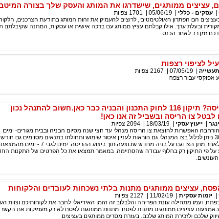
ם, עציצים ממותגים, שישדרגו את המותג והעסק שלך בצורה המיטב
|
עסקים - כללי
|
05/06/19
|
1701
צפיות
ציצים הם הפתרון האולטימטיבי, לרוצים להעמיק את זהות המותג בתודעת הצרכנים, הלקוח
ורית ובעלת ערך. אילו קבלתם עציץ ממותג עם ברכה אישית או עסקית, המתנה שקיבלתם ת
כם זמן רב לאחר הכנס.
עיל לציפוי רצפות
עשייה
|
07/05/19
|
2167
צפיות
 אפוקסי עבור רצפה
קיבלת צו הריסה? תיקון 116 לחוק התכנון והבניה כבר כאן.חשוב להתנהל נכון
לבטל צו הריסה ובשביל זה אנו כאן!
נגר
|
ייעוץ עסקי
|
18/03/19
|
2094
צפיות
הורחבה האפשרות להוצאת צו הריסה מנהלי עד חצי שנה מסיום הבניה ובבית מגורים- ימים
וע על פי התיקון רק בחלוף עבודה שהסתיימה. במאמר תמצאו את כל הפרטים של התקנות החד
העונשים.
פסח, עציצים ממותגים מתנות בלתי נשכחות לעובדים והלקוחות
|
יזמות עסקית
|
11/02/19
|
2127
צפיות
תח, ועמו מתחילה עונת הפריחה והלבלוב זה הזמן האידיאלי לחבר את לקוחותיכם וצוות הע
באמצעות עציצים ממותגים מתנות לפסח. מתנות ממותגות לפסח לא רק מעמיקות את הקשר 
ווק שלכם ולזכירת המותג שלכם. בעזרת מסרים ממותגים בעציצים