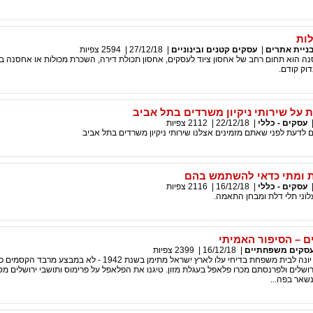
ות
בניית אתרים
|
עסקים קטנים ובינוניים
|
27/12/18
|
2594
צפיות
ה הוא תחום רחב של אחסון ציוד לעסקים, אחסון תכולת דירה, השכרת מכולות או אחסנה במכ
וק קודם.
 על שירותי ניקיון משרדים בתל אביב
עסקים - כללי
|
22/12/18
|
2112
צפיות
לדעת לפני שאתם מזמינים אצלנו שירותי ניקיון משרדים בתל אביב
 ומתי כדאי להשתמש בהם
עסקים - כללי
|
16/12/18
|
2116
צפיות
לוני תלי דלת ומבחן התאמה.
 – הסיפור האמיתי
סקים משפחתיים
|
16/12/18
|
2399
צפיות
סבא חיים וסבתא יונה לבית משפחת בדיחי עלו לארץ ישראל מתימן בשנת 1942 - לא במבצ
רושלים ולפרנסתם מכרו פלאפל בעגלת מזון. טיגנו את הפלאפל על פרימוס ותושבי ירושלים מ
שאר בפה...