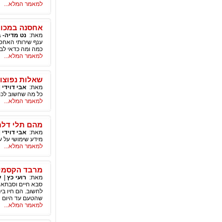
למאמר המלא...
אחסנה במכול
מאת:
נט מדיה- 
ענף שירותי האחסנ
כמה ומה כדאי לבד
למאמר המלא...
שאלות נפוצות
מאת:
אבי דוידי
|
כל מה שחשוב לכם 
למאמר המלא...
מהם תלי דלת
מאת:
אבי דוידי
|
מידע שימושי על ע
למאמר המלא...
מרבד הקסמים
מאת:
רועי כץ
|
ע
לחשוב. הם חיו בי
שהטעם עד היום נ
למאמר המלא...