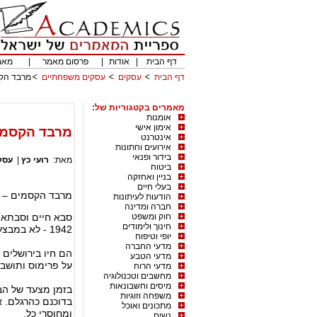
דף הבית
|
אודות
|
פרסום מאמר
|
מאמ
דף הבית
עסקים
עסקים משפחתיים
מרבד הקס
מאמרים בקטגוריות של:
אומנות
אימון אישי
מרבד הקסמי
אינטרנט
אירועים וחתונות
בידור ופנאי
מאת:
רועי כץ
|
עסק
ביטוח
בניין ואחזקה
בעלי חיים
מרבד הקסמים – ה
הודעות לעיתונות
חברה ומדינה
חוק ומשפט
סבא חיים וסבתא 
חינוך ולימודים
1942 - לא במבצע מרבד הקסמים כפי שנהוג לחשוב.
יופי וטיפוח
מדעי החברה
הם חיו בירושלים 
מדעי הטבע
על פרימוס ותושב
מדעי הרוח
מחשבים וטכנולוגיה
מיסים וחשבונאות
בזמן מצעד של הב
משפחה וזוגיות
בדוכנם כהרגלם. א
מתכונים ואוכל
ומחוסרי כל.
נשים