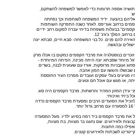
תושיה אספה תרומות כדי לאפשר למשפחה להשתקם,
דש
195 פנה אליהם בהצעה ידיד המשפחה לשותפות וכך נפחתה
מים ברחוב אגריפס. לאחר כשנה התפרקה השותפות
סמים" בבעלות משפחת בדיחי עברה למקום רחב ידיים
חוב המלך ג'ורג' 12.
אירה להם פנים. כל בני המשפחה- סבא חיים, סבתא יונה
בישולים ובהגשה.
זוכרים בנוסטלגיה את מרבד הקסמים כמקום בו אכלו מרק
גל מיוחד שסבתא יונה היתה מכינה, הפיתה המיוחדת -
חוג ועגבניות מרוסקות, אורז עם שעועית לבנה, בשרים
 שבושלו והוגשו עם המון אהבה.
ו מגיעים בעלי עסקים ועובדים ממרכז העיר התוססת
תה, או מגש עם אוכל חם וטעים.
ני עידן המזון המהיר והרשתות, מרבד הקסמים היה סוג
ל ביתי ואיכותי.
הכיל את הסועדים הרבים ומסעדת מרבד הקסמים נדדה
ר.
ל את מרבד הקסמים ביד רמה בסיוע ילדיו. מעל המסעדה
וצות ולאירועים. שם נחגגו בר מצוות, בת מצוות,
ואפילו כמה חתונות.
ייטרינג לשבתות ולאירועים קטנים.