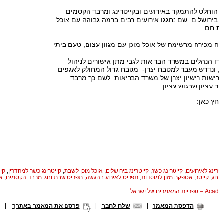
הוחלט להתמקד באירועים ובקייטרינג ומרבד הקסמים
ירושלים. שם נחגגו אירועים רבים ברמה גבוהה עם אוכל
ת חם.
ה מכירה מרשימה של אוכל מוכן עם מגוון עצום, טעם ביתי
 הנהלים במשרד הבריאות לגבי מתן אישורים לניהול
ם, ונדרש מעבר למטבח יצרן- מטבח גדול המחולק לאגפים
שות רישיון יצרן של משרד הבריאות. לשם כך מרבד
עציון שבגוש עציון.
ץ כאן:
רינג לאירועים
,
קייטרינג כשר
,
קייטרינג בירושלים
,
אוכל מוכן לשבת
,
קייטרינג כשר למהדרין
,
קיי
חג
,
קייטר
,
אספקת מזון למוסדות
,
תפריט לאירוע בהגשה
,
תפריט שבת וחג
,
מרבד הקסמים
,
או
המאמרים של ישראל
הדפסת המאמר
|
שלח לחבר
|
פרסם את המאמר באתרך
|