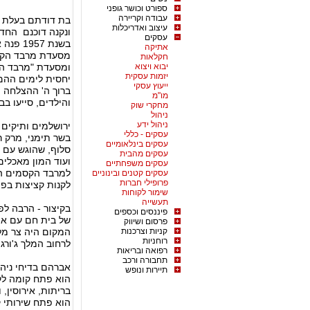
ספורט וכושר גופני
עבודה וקריירה
בת דודתם בעלת 
עיצוב ואדריכלות
ונקנה דוכנם הח
עסקים
בשנת 7
אתיקה
מסעדת מרבד הקס
חקלאות
יבוא ויצוא
ומסעדת "מרבד הק
יזמות עסקית
יחסית לימים ההם בר
ייעוץ עסקי
ברוך ה' ההצלחה ה
מו"מ
והילדים, סייעו ב
מחקרי שוק
ניהול
ניהול ידע
ירושלמים ותיקים 
עסקים - כללי
בשר תימני, מרק ר
עסקים בינלאומיים
סלוף, שהוגש עם ס
עסקים מהבית
ועוד המון מאכלים
עסקים משפחתיים
למרבד הקסמים הי
עסקים קטנים ובינוניים
פרופילי חברות
לקנות קציצות בפי
שימור לקוחות
תעשייה
בקיצור - הרבה לפ
פיננסים וכספים
של בית חם עם אוכ
פרסום ושיווק
קניות וצרכנות
המקום היה צר מל
רוחניות
לרחוב המלך ג'ורג' 16 למסעדה עם מרחב גדול יות
רפואה ובריאות
תחבורה ורכב
אברהם בדיחי ניה
תיירות ונופש
הוא פתח קומה לקב
בריתות, אירוסין, 
הוא פתח שירותי ק