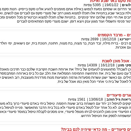
ות סקס באר שבע ואילת
וגים
|
19/01/22
|
5395
צפיות
ר הדרום או שסתם נסעת לנפוש באילת אתם מוזמנים להגיע אלינו סקס בייסיק- חנות סקס ב
לת ובבאר שבע.בחנויות אלו תוכלו למצוא מגוון רחב של מוצרי סקס גם לגברים וגם לנשים, ואפ
אוהבים את חיי המין שלהם יותר קינקיים . בחנויות שלנו תוכלו למצוא ויברטורים מכל הסוגים ומכ
ברטור פנימי וחשמלי ועוד מגוון ענק ויוצא דופן. ישנם מוצרי סקס המתאימים לגברים
עים – מרבד הקסמים
יטרינג
|
16/12/18
|
2699
צפיות
 רבים - ברית מילה, זבד הבת, בר מצוה, בת מצוה, חתונה, חנוכת בית, יום נישואים, ימי הולד
גם אזכרות.
אוכל מוכן לשבת
קי מזון
|
16/12/18
|
14309
צפיות
וכן לשבת? מתגעגעים לטעמים של בית? את ארוחת השבת הקרובה שלכם כבר תרכיבו מאוכל בי
כל עם טעם של בית. את התחושה החמימה הממלאת את הלב עם כל ביס בארוחה המתבססת 
לים. גם כאשר ישנן עשרות מסעדות גורמה המציעות מנות מודרנית מעוצבות, רוב האנשים עד
 לאוכל של בית כי אחרי הכל מאין כמו אוכל של בית.
גרים סיעודיים
יאות גיל הזהב
|
13/06/18
|
1561
צפיות
זקוקים לטיפול רב יחד עם השגחה ברוב שעות היממה. טיפול ביתי באדם סיעודי כרוך בלא מעט
 וקשיים. לא כל אחד יוכל לטפל באדם סיעודי ולא בכל בית הדבר מתאפשר. פנייה לטיפול בית
יעודי אינו מוכן להכניס לביתו מטפל סיעודי, אינו מסכים לקבלת טיפול במוסד סיעודי וכאש
י המשפחה לספק את הטיפול הדרוש.
ם סיעודיים – מה כדאי שיהיה לכם בבית?