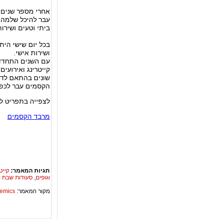
אחרי מספר שנים 
עבר להיכל שלמה ב
ביתי וטעים ושירו
בכל יום שישי הית
ושירות אישי.
עם השנים התחדדו
קייטרינג ואירועי
שונים בהתאם לדרי
הקסמים עבר לכפר 
לצפייה בתפריט לח
מרבד הקסמים
תגיות המאמר:
קייט
וגופים
,
סעודות שבת ו
מקור המאמר:
Academics – ספריית 