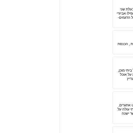
עלת שני
ילו אביזרי
ל הדגמים-
ת , הכנסת
תי מוכן,
על אוכל
יין
 אתגרים,
י עולה על
ר ישנה