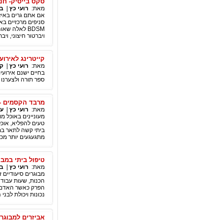
סקס בייסיק- חנ
מאת:
רועי כץ
|
בל
אם אתם גרים באיזו
סניפים מרכזיים באי
BDSM לאלה ש
ויברטור חיצוני, וי
קייטרינג לאירו
מאת:
רועי כץ
|
קי
בחיים ישנם אירועים
ספר תורה ולצערנו 
מרבד הקסמים - 
מאת:
רועי כץ
|
עס
מעוניינים באוכל מ
טעים להפליא, או
ביתי קשה לתאר במי
מתגעגעים יותר מכל
טיפול ביתי במבו
מאת:
רועי כץ
|
בר
מבוגרים סיעודיים 
הכנות, שעות עבודה
הפרק כאשר האדם הס
נכונות ויכולת לבנ
אביזרים למבוגרי