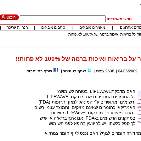
חפש מאמרים:
רים אחרונים
|
מאמרים מובילים
|
כותבים מובילים
|
הנחיות עריכה
|
 בריאות ואיכות ברמה של 100% לא פחות!!
ריאות ואיכות ברמה של 100% לא פחות!!
04/06/2009
|
9638
צפיות
|
שתף בטוויטר
|
שתף בפייסבוק
האם מדבקתLIFEWAVE בטוחה לשימוש?
כל החומרים המרכיבים את מדבקת LIFEWAVE
רשומים ומאושרים ע"י המינהל למזון ותרופות (FDA)
האמריקאי כחומרים שאינם מזיקים, והמוצר עצמו רשום
כמוצר פיזיוטרפי מדבקות LifeWave מיוצרות
במתקנים הרשומים ב-FDA. אם אינך בריא/ה או שיש
לך ספק כלשהו, יש להיוועץ ברופא לפני השימוש.
חדירה חומרים לגוף? האם נכנס לגוף חומר צמחי או