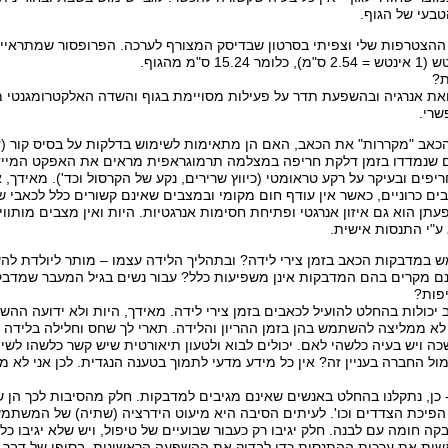
בעי של הגוף.
ההצטרפות שלי וצפיתי בסרטון שבדיסק המצורף לערכה. הפרופסור שמתראיי
ת?
את אנרגיה ובהשפעת תדר על פעילות מסויימת בגוף והשדה האלקטרומגנטי מצ
שרי.
הכאב "מקררות" את הכאב, האם הן מתאימות לשימוש בדלקות על בסיס קור (ד
ם שנמדדו בזמן דלקת חריפה במצלמה תרמוגראפית מראים את האפקט המיידי
יפים ובעיקר על רקע טראומטי (כיווץ שרירים, נקע של הקרסול וכד'). מאידך, 
 כרוניים, כאשר אין עודף חום מקומי ובמצבים שאינם קשורים כלל לכאבי שלד 
תן הוא גם איזון אנרגטי ופתיחת חסימות אנרגטיות. היות ואין מצבים מותווי
"י התנסות אישית.
 במדבקות הכאב בזמן צירי לידה? ובתהליך הלידה עצמו – מותר ליולדת ל
ם מקרים בהם המדבקות אינן משפיעות כלל? עבור נשים בגיל המעבר שמדבקו
יפות?
יכולות בהחלט להועיל לכאבים בזמן צירי לידה. מאידך, היות ולא ידועה ההש
ברת LifeWave לא ממליצה להשתמש בהן בזמן ההריון והלידה. תארי לך שחס וחלילה בלי
 ויש בעיה כלשהי לאם. יכולים לבוא ולטעון תיאורטית שיש קשר כלשהו לשי
מול החברה בעניין זה? אין כל מידע מדעי לתמוך בטענה הנגדית. לכן אני לא
כן, נתקלנו בהחלט באנשים שאינם מגיבים למדבקות. חלק מהסיבות לכך הן ש
שית את ערכות ההתנסות כדי לבדוק את ההשפעה הראשונית. בסופו של דבר, 