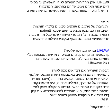
המדבקות של LIFEWAVE אינן מחדירות חומרים לגוף והשפעתן על בסיס
ודיים שגוף האדם מגיב אליהם בהתאם. המדבקות
חדש לחלוטין ומהוות גישה חדשנית לשיפור בריאות האדם
קות?
תערובת של מרכיבים אורגנים טבעיים בלבד- חומצות
אמינו, מים וחמצן יציב. ההרכב עצמו נמצא ברישום פטנט (patent
 הפטנט הוא המבנה התלת-מימדי הייחודי שמתקבל מהתרכובת
 תדר ספציפי המצוי גם בגוף ושקובע פעילות פיזיולוגית
LIFEW
נבדקו מבחינה קלינית?
ו במספר מחקרים קליניים ובשיטות מדעיות מבוססות ע"י
ומים שונים בארה"ב . המחקרים הוכיחו יעילות רבה
Life.
קות האנרגיה אם דבר אינו נכנס לגוף?
מתקשרות עם התאים באמצעות השדה המגנטי של גוף
יקאלי ידוע ומוכר כמעבר אנרגיה בתהודה (מעבר אנרגיה
ה הסופית של התהליך, במילים אחרות, היא שהמדבקות
יר בגוף את המסר הבא: "הכניסו מולקולת שומן לתא".
מצאת בתוך התא, היא מועברת למיטוכונדריה- גוף קטן
ו לנצל את מולקולת השומן לטובת ייצור
תי המדבקות?