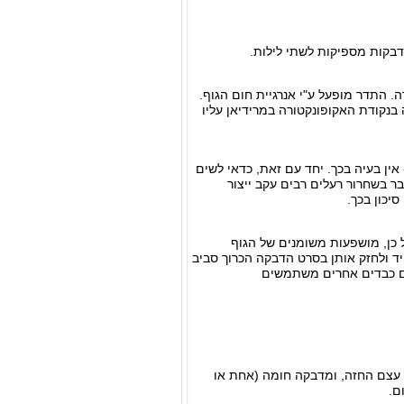
בקות מספיקות לשתי לילות.
ה. התדר מופעל ע"י אנרגיית חום הגוף.
נקודת האקופונקטורה במרידיאן עליו
ין בעיה בכך. יחד עם זאת, כדאי לשים
ר בשחרור רעלים רבים עקב ייצור
יכון בכך.
בק היפואלרגי מהסוג של Band-Aid®. המדבקות, על כן, מושפעות משומנים של הגוף
היד ולחזק אותן בסרט הדבקה הכרוך סביב
ים כבדים אחרים משתמשים
 עצם החזה, ומדבקה חומה (אחת או
ם.