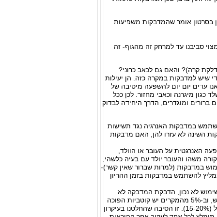
ן בסרטון אומר שהמדבקות משפיעות
וי סביבנו עד למרחק זה מהגוף- זה
לקת קרה)? והאם גם לכאב כרוני?
 שיש למדבקות במקרה כזה. הן יעילות
אנו עדים יום יום להשפעה מיטיבה של
כגון מיגרנה וכאבי מחזור. לכן ככל
ם ברורים ומוגדרים, הדרך היחידה לבדוק
השתמש במדבקות האנרגיה נגד תשישות
ת השינה לא עזרו להן, האם מדבקות
פעה האנרגטית על העובר או הוולד,
דה קורה משהו והעובר יולד עם בעיה כלשהי,
מוש במדבקות (למרות שברור שאין קשר)-
 ממליץ להשתמש במדבקות בזמן ההריון
ימוש לא נכון, הדבקת המדבקה לא
במקום המתאים, הפיכת הצדדים וכו'. לעיתים הסיבה היא מיעוט הידרציה (שתיה) של המשתמש, וב-5% מהמקרים יש קוטביות הפוכה
וצריך להחליף מדבקה חומה עם לבנה. חלק יגיבו רק כעבור שבועיים של טיפול, ויש שלא יגיבו כלל (15-20%). זו הסיבה שהחלטנו בעיקרון
מומלץ לכל אחד לעקוב אחר ההוראות,