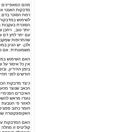
מהם המאפיינים ש
מדבקות האנטי איי
רמת הסוכר בדם. א
לשימוש במדבקות ג
הסוכרת בעקבות הש
יותר טוב, ויתכן 
עם יתר לחץ דם שמ
שהתרופות שמקבל י
ולכן- יש הגיון ב
משמעותית. אם כן-
האם השימוש במדב
אין כל איסור על 
בזמן ההיריון, ו
חודשים לפני תחי
כיצד מדבקות הכא
הכאב שנוצר מהער
האיברים הפנימיים
נועדו מראש להשפי
לאזור פי הטבעת ו
האקופונקוטרה שהו
האם המדבקות עלו
קוליטיס זו מחלה 