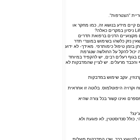
יית "הצטרפות".
קיים מידע בנושא זה, כמו מחקר או
ם מקצועיים הדנים ברפואת תדרים
אין נזק כלשהו בשימוש במוצרי תדר
 בזמן טיפול כימותרפי. מאידך- לא ידוע
ה יכול להקל על החולשה שנגרמת
 בגוף רעלים רבים, יש להקפיד במיוחד
ף והכבד מרעלים. יש לציין שהמדבקות לא
נוזין, עקב שימוש במדבקות
וקרויה היפוטלמוס. בלוטה זו אחראית
מספרם ואינו קשור בכל צורה שהיא
ינג?
י, כולל סנדוסטטין, לא פוגעת ולא
 להיוועץ ברב, שכן המדבקות פועלות