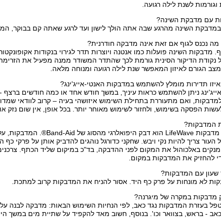
 וגורמות לשנת לילה רגועה.
יות עם מדבקת השינה?
דבקת השינה מהרגע שבה אתה הולך לישון ועד לרגע שאתה קם בבוקר, המד
מה נכנס לגוף אם זאת אינה מדבקה חודרנית?
ף. מדבקות השינה פועלות כמו אנטנה ויוצרות תדר לגירוי בנקודות אקופונקטור
נקודת הדיקור הסינית גורמת לכך שהתדר המשודר ממנה מפעיל את הזרימה ב
צב הגורם לאיזון המאפשר שנת לילה רגועה ומנוחה מלאה.
יזו תדירות מומלץ להשתמש במדבקות האנטי-אייג'ינג?
יג'ינג ניתן להשתמש כראות עיניך, במשך חודש אחד או כמה חודשים ברצף - א
מדבקות, ואם מתעוררת בתחילת השימוש איזושהי בעיה – קרוב לוודאי שמדוב
עשות הפסקה בשימוש, ולחזור לשימוש מאוחר יותר. בכל אופן, אין שום נזק או ס
ת המדבקות?
החומר הדביק של מדבקות LifeWave הוא ד
ל העור צריך להיות נקי ויבש. שחקני כדורגל נוהגים להדביק אותן על פרקי כף 
 מנקים באלכוהול את המקום לפני ההדבקה, בד"כ במיקום שליד הכתף. צרכנ
י להחזיק את המדבקות במקום.
שעון עם המדבקות?
קות לא מונחות על פרק כף היד. אסור להניח את המדבקות קרוב למתכת.
ק מדבקות במקרה של מיגרנה?
טפל בעזרת המדבקות נגד כאב, לפי הנחיות השימוש הבאות: מדבקה לבנה על
כאב - בראש, בצוואר וכו'. בנוסף, חשוב מאד להקפיד על שתיית מים במשך היו