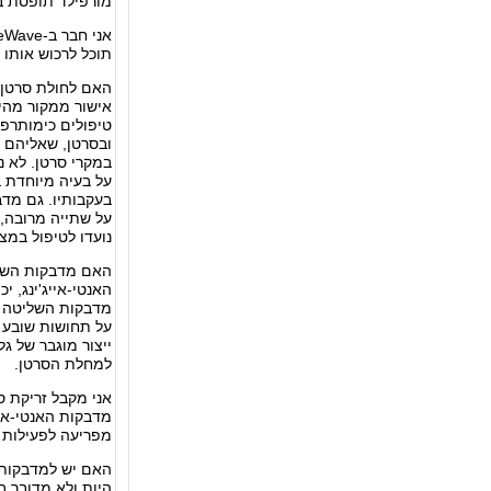
מורפילד תופסת ב
אני חבר ב-LifeWave. איך באפשרותי לקבל אתר בעברית?
תוכל לרכוש אותו
האם לחולת סרטן 
אישור ממקור מהימן לשי
טיפולים כימותרפי
ובסרטן, שאליהם ה
במקרי סרטן. לא נ
על בעיה מיוחדת ב
בעקבותיו. גם מדב
על שתייה מרובה, 
נועדו לטיפול במצ
האם מדבקות השליט
האנטי-אייג'ינג, 
מדבקות השליטה ב
על תחושות שובע 
ייצור מוגבר של ג
למחלת הסרטן.
אני מקבל זריקת 
מדבקות האנטי-אייג
מפריעה לפעילות 
האם יש למדבקות 
היות ולא מדובר ב