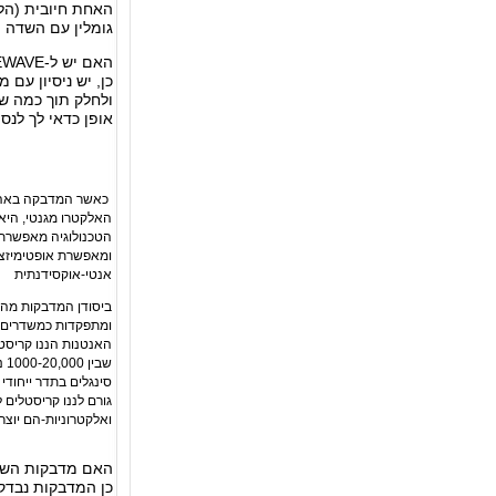
האחת חיובית (הלב
גומלין עם השדה ה
האם יש ל-LIFEWAVE ניסיון בטיפול במיגרנה?
כן, יש ניסיון עם 
ולחלק תוך כמה שע
אופן כדאי לך לנסו
כיצד המד
כאשר המדבקה באה ב
האלקטרו מגנטי, היא 
הטכנולוגיה מאפשרת 
ומאפשרת אופטימיזציה
אנטי-אוקסידנתית
ביסודן המדבקות מהוו
ומתפקדות כמשדרים אל
האנטנות הננו קריסט
שב
סינגלים בתדר ייחוד
גורם לננו קריסטלים 
ואלקטרוניות-הם יוצר
האם מדבקות השינ
כן המדבקות נבדקו