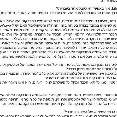
מקרה זה.
 דרך טופס ההצטרפות לאתר הרשמי בעברית. הטופס מופיע באתר- תחת קטגור
השד, שעוברת טיפולים כימותרפיים, כדאי להשתמש במדבקות האנרגיה? האם 
מוש במוצר בצורה בטוחה בזמן המחלה והטיפולים? האם יש ל-LifeWave ניסיון במקרים כאלה?
ים הם לא נעימים ובד"כ גורמים לתופעות לוואי קשות. קיימים מספר מאמרי
פנה ד"ר הלטיוונגר- הרופא והמדען הבכיר של החברה. מאמרים אלו מראים ש
עשו עבודות מחקר ספציפיות לגבי המדבקות ומחלת סרטן וגם לא לגבי השפעתן
שימוש במדבקות בזמן טיפול זה, היות והאפקט המאזן שלהן והשיפור באנרגי
קות להקלה מכאב- עוזרות לחולים רבים. בנוסף, בתקופת הטיפולים מצטברים
וכדאי להשתמש במדבקות האנטי-אייג'ינג (רק הגלוטטיון) שעוזרות בניקוי הגו
ב רפואי כלשהו, אבל אם המטרה להקל- אין כל מניעה לנסות ולהשתמש בהן.
ה בתאבון משפיעות על בלוטת התריס? האם ייצור מוגבר של גלוטטיון או קר
יכול לגרום להתפתחות סרטן בכבד?
תאבון אינן משפיעות על בלוטת התריס, אלא על בלוטה אחרת, הנמצאת במוח 
או רעב. המדבקות מגבירות את תחושת השובע.
לוטטיון מגן על תאי הכבד ומקל על פעולתם לניקוי רעלים. הוא אינו מעלה את 
סנדוסטטין פעם בחודש. האם מותר בתקופה זו להשתמש במדבקות האנטי-אייג'
'ינג פועלות לייצור של גלוטטיון וקרנוזין. תוספת של כל חומר או תרופה כלשה
יצירת גל התדר של המדבקה ולכן אין מניעה משימוש במדבקה גם במצב זה.
הכשר לשימוש של הציבור החרדי?
מוצר שחודר לגוף- אין כל בעיה שקשורה להכשר. לגבי שימוש בשבת ובחג- ניתן