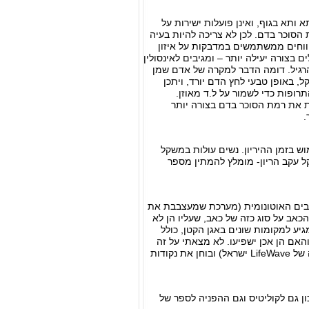
 ותא בגוף, ואינן פועלות ישירות על
הסוכר בדם. לכן לא צריכה להיות בעיה
יווחים ממשתמשים במדבקות על איזון
בצורה יעילה יותר – ומגיבים לאינסולין
 מהרגיל. דומה הדבר למקרה של אדם שמן
 באופן טבעי לחץ הדם יורד, ויתכן
ופות כדי לשמור על ל.ד מאוזן.
ות את רמת הסוכר בדם בצורה יותר
.
ש בזמן ההיריון. נשים עולות במשקל
ל עקב הריון- מומלץ להמתין מספר
צבים האוטונומית (מערכת שמעצבבת את
כאב על סוג כזה של כאב, שעליו הן לא
ע למקומות שונים באגן הקטן, כולל
האם הן אכן ישפיעו. לא מצאתי על זה
חומר כתוב ספציפי. אם הייתי צריך להחליט- הייתי פונה לספר של מורפילד (או לחוברת החדשה של LifeWave ישראל) ובוחן את נקודות
ן גם לקוליטיס וגם ההפניה לספר של