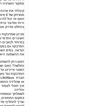
ממקור האנרגיה הט
קיבלתי את ערכת 
ממרחק של 6 אינטש (1 אינטש = 2.54 ס"מ), כלומר 15.24 ס"מ מהגוף.
האם זה יכול להיו
היות ומדובר ברפו
בהחלט מדויק ואפ
מכיוון שמדבקות 
השינויים התרמיי
במיוחד לכאבים חר
המדבקה גם במצבים
הנראה, בסיס השפע
את ההשפעה היא ע
האם ניתן להשתמש
וחולשה? האם ישנ
האנטי אייג'ינג עד
המדבקות נגד כאב 
ח
או שהלידה התמשכה
איך תוכלי לעמוד 
והלידה.
לשאלתך הנוספת- 
להציע לאנשים רא