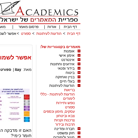
דף הבית
|
אודות
|
פרסום מאמר
|
מאמ
דף הבית
הודעות לעיתונות
ספורט
אפשר לשמור על
מאמרים בקטגוריות של:
אומנות
אימון אישי
אפשר לשמור על ב
אינטרנט
אירועים וחתונות
בידור ופנאי
מאת:
itay
|
ספורט
|
ביטוח
בניין ואחזקה
בעלי חיים
הודעות לעיתונות
בריאות
הודעות לעיתונות - כללי
לימודים
נופש ותיירות
ספורט
עסקים, מימון וכספים
צבא וביטחון
צרכנות וקניות
תרבות ובידור
חברה ומדינה
האם זו מדבקה המ
חוק ומשפט
חומר כימי?
חינוך ולימודים