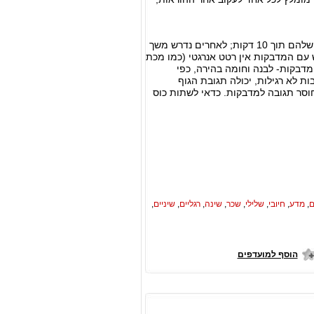
יותר מ-85% ממשתמשי מדבקות האנרגיה של LifeWave חוֹוים שיפור ברמת האנרגיה ובחיוניות שלהם תוך 10 דקות; לאחרים נדרש משך
ש עם המדבקות אין רטט אנרגטי (כמו מכת
דבקות- לבנה וחומה בהירה, כפי
 לא רגילות, יכולה תגובת הגוף
חוסר תגובה למדבקות. כדאי לשתות כוס
ם
,
מדע
,
חיובי
,
שלילי
,
שכר
,
שינה
,
רגליים
,
שיניים
,
הוסף למועדפים