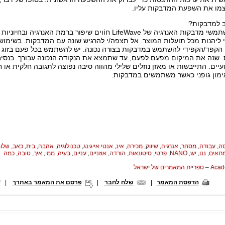
צמו את השפעת המדבקות עליו.
ב למדבקות?
די ליהנות מכל תועלות המוצר. אל תצפה/י להרגיש שונה עם המדבקות. בשימו
 הקפד/הקפידי להשתמש במדבקות בצורה נכונה. יש להשתמש בכל פעם בזוג מ
 שנה את המיקום מפעם לפעם, עד שתמצא את הנקודה הנכונה עבורך. בנסיבות
ים. התייבשות או מאזן נוזלים שלילי מהווה סיבה נפוצה לתגובה חלקית או 
ימון גופני כאשר משתמשים במדבקות.
סה
,
עבודה
,
מסחר
,
אנרגיה
,
שיווק
,
מכירה
,
אינ
,
אנטי אייגינג
,
טכנולוגיה
,
אהבה
,
בית
,
כאב
,
שלו
תאים
,
ננו
,
יש
,
NANO
,
פרטי
,
סיטונאות
,
הורדה
,
אוזניים
,
עניים
,
בעיה
,
ממי
,
איך
,
טובה
,
כמה
המאמרים של ישראל
הדפסת המאמר
|
שלח לחבר
|
פרסם את המאמר באתרך
|