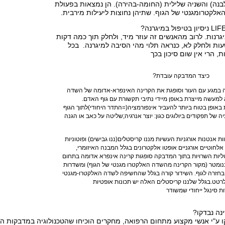
נה) והשניה שלילית (החומה-בהירה). הן נמצאות בפעולת
אלקטרומגנטי של הגוף. שתיהן נחוצות ליעילות מירבית.
מיגרנות. לרוב מהאנשים זה עוזר מיד, ולחלק תוך כמה דקות
ות ולחלק לא, כנראה תלוי מהי הסיבה למיגרנה. בכל
ת, הרי אין שום סיכון בכך
בקה עובדת?
מגע עם העור וסופגת את הקרינה האינפרא-אדומה של השדה
למעשה מייצרת באופן מיידי נתיבי תקשורת עם גוף האדם.
באופן בטוח ביותר להעביר אינפורמציה(=התדר היחודי)לתוך הגוף
 של תפקודים ביולוגים כגון: יוצר אנרגיה;שליטה על כאב או הגנה
ת אנטנות אורגניות העשיות מננו קריסטלים(ננו גבישים) ופוטוניות
חוטיים אורגניים אופטו אלקטרונים בגלל המבנה האיזומרי,
ליות השרויות בתוך המדבקה סופגות קרינה אינפרא אדומה בתחום
ין 1000-20,000 ננומטר (מקור הקרינה מהשדה האלקטרו מגנטי של הגוף) ומשדרות
י בחזרה לגוף. השידור קורה בגלל שהחשיפה לשדה האלקטרו-מגנטי
לרטט.בגלל שלננו קריסטלים האלה יש תכונות אופטיות
ות סינגל ייחודי שמשודר
ה נבדקו?
 ע"י אנשי מקצוע מתחום הרפואה, מחקרים הוכיחו שהטכנולוגיה במדבקות הש