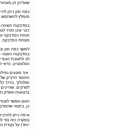
שעליהן הן מונחות
כמה זמן ניתן לה
מומלץ להשתמש במ
במדבקות השינה- 
דבר אינו חודר לגו
הנחת המדבקה על 
מונחת המדבקה, מ
למשך כמה זמן ובא
במדבקות האנטי-אי
לב לתגובת הגוף ל
הגלוטטיון- כדאי ל
איך מונעים נפיל
ומלכלוך. בדרך כל
לפרקים. שחיינים
ברצועות-מפרק כד
האם אפשר לענוד 
כן, בתנאי שהמדב
איפה ניתן להדבי
במקרה כזה נסי ל
יותר) על נקודת ה