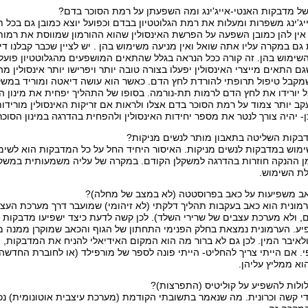
ל מדבקות האנטי-אייג'ינג ומה השפעתן על רמת הסוכר בדם?
ג'ינג משפרות ומעלות את רמת הגלוטטיון בבדם וכפועל יוצא כמובן גם בכל תא
ין להן כמובן השפעה על הפרשת האינסולין שהוא ההורמון שמווסת את רמות 
ם במקרה עליו אתה שואל ואין מניעה משימוש בהן . יש לציין שכבר קבלנו ד
ימוש בהן. זה קורה ככל הנראה בגלל שהתאים המושפעים מהגלוטטיון פועלים 
שגם התאים מייצרי האינסולין יפעלו בצורה טובה יותר ויפרישו יותר אינסולין
קבל טיפול תרופתי להורדת לחץ הדם. כאשר הוא עושה דיאטה ומוריד במשקל,
ורידו את לחץ הדם לרמות תת-נורמה. בסופו של התהליך יפחית את מינון התר
מעקב יותר צמוד על רמת הסוכר בדם אצלו ולראות אם זריקות האינסולין מוריד
 יהיה צורך לנטר את מספר יחידות האינסולין ולהפחית בהדרגה במינון הסוכר
קות השליטה בתאבון מותר לנשים מניקות?
שימוש במדבקות לנשים מניקות. האיסור היחיד החל על כל המדבקות הוא לשימו
בזמן ההנקה חוזרות בהדרגה למשקלן הקודם. במקרה של עליה משמעותית במשק
לת השימוש.
ב משפיעות על כאב בפרוסטטה (לא במצב של מחלה)?
מונית הוא כאב בעקבות תהליך דלקתי (לא זיהומי) שמועבר דרך מערכת הע
, ולא מערכת עצבים של שרירי השלד). לכן קשה לדעת כיצד ישפיעו מדבקות ה
ע. הערמונית נמצאת בחלק הפנימי התחתון של הגוף והכאב שמוקרן ממנה מגי
לאיבר המין. לכן גם לא ברור מה הוא המקום האידיאלי להניח את המדבקות, ו
א ממליץ עליהן.
לות להשפיע על קוליטיס (התפרצות)?
די קשה וכרונית. מה שנאמר בתשובתי הקודמת (מערכת עיצבית אוטונומית) נכו