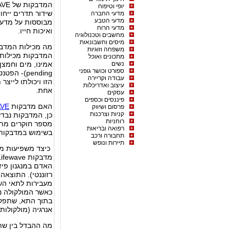
יופי וטיפוח
שידור תדרים ייח
מדעי החברה
מדעי הטבע
מבוססות על מדע 
מדעי הרוח
ואיכות חייו.
מחשבים וטכנולוגיה
מיסים וחשבונאות
מה מכילות המדב
משפחה וזוגיות
המדבקות מכילות 
מתכונים ואוכל
נשים
ספורט וכושר גופני
pending)-
עבודה וקריירה
הזו ויכולתו לייצר
עיצוב ואדריכלות
אחת.
עסקים
פיננסים וכספים
האם מדבקות
AVE
פרסום ושיווק
קניות וצרכנות
כן, המדבקות נבדק
רוחניות
מספר חוקרים מתח
רפואה ובריאות
בשימוש במדבקות של wave
תחבורה ורכב
תיירות ונופש
כיצד משפיעות מדב
מדבקות
Lifewave
האדם במנגנון פיז
רזוננטי). התוצא
מעבירות לתאי השר
כאשר המולקולה נ
בתוך התא, שתפקיד
אנרגיה (מולקולות ATP).
מה ההבדל בין ש