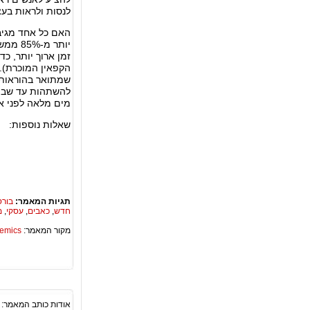
לנסות ולראות בע
האם כל אחד מגי
זמן ארוך יותר, כ
הקפאין המוכרת).
שמתואר בהוראות.
להשתהות עד שבועי
מים מלאה לפני א
שאלות נוספות:
תגיות המאמר:
בור
חדש
,
כאבים
,
עסקי
,
מ
מקור המאמר:
Academics – ספריית 
אודות כותב המאמר: