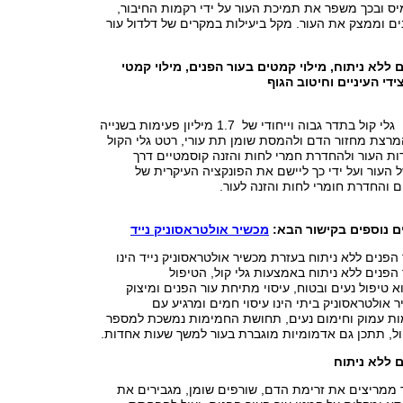
ס ובכך משפר את תמיכת העור על ידי רקמות החיבור,
ם וממצק את העור. מקל ביעילות במקרים של דלדול עור
 ללא ניתוח, מילוי קמטים בעור הפנים, מילוי קמטי
די העיניים וחיטוב הגוף
רטט גלי קול בתדר גבוה וייחודי של 1.7 מיליון פעימות בשנייה
מרצת מחזור הדם ולהמסת שומן תת עורי, רטט גלי הקול
ות העור ולהחדרת חמרי לחות והזנה קוסמטיים דרך
העור ועל ידי כך ליישם את הפונקציה העיקרית של
 והחדרת חומרי לחות והזנה לעור.
ם נוספים בקישור הבא
:
מכשיר אולטראסוניק נייד
הפנים ללא ניתוח בעזרת מכשיר אולטראסוניק נייד הינו
הפנים ללא ניתוח באמצעות גלי קול, הטיפול
 טיפול נעים ובטוח, עיסוי מתיחת עור הפנים ומיצוק
 אולטראסוניק ביתי הינו עיסוי חמים ומרגיע עם
ות עמוק וחימום נעים, תחושת החמימות נמשכת למספר
ל, תתכן גם אדמומיות מוגברת בעור למשך שעות אחדות.
 ללא ניתוח
 ממריצים את זרימת הדם, שורפים שומן, מגבירים את