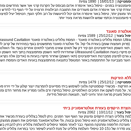
סמטיקה
|
16/01/13
|
1890
צפיות
יגמנטציה בפנים - טיפול באור אינפרה אדום מבוסס על הקרנת קרני אור אשר מחדשים ומה
בעזרת קרני אור אינפרה אדום מעוררים את התגובה הביולוגית הרצויה על ידי הגוף כדי לחדש
תר ומוצק יותר, טיפול באור אינפרה אדום יכול להיעשות על רוב חלקי הגוף, הטיפול יעיל למיצו
 פיגמנטציה וכתמי שמש ולהשגת מראה צעיר יותר.
אולטרה סאונד
פול בעור
|
25/12/12
|
1589
צפיות
תאי השומן האדיפוציטים הם קיר דק של תאים שאינו מחובר לתאים אחרים בגוף. גלי האולט
שחודרים לגוף יוצרים מיקרו בועות Ultrasound Cavitation שחודרות לתאי השומן ומתפוצצות בתוך תאי
עור מצביעה על התחממות באזור המטופל כתוצאה מהתפוצצות בועיות האדים והמסת השו
לא הזרקות
סמטיקה
|
25/12/12
|
1479
צפיות
רקות - מכשירי קוסמטיקה גלווני לשימוש ביתי מסייעים להמרצת ייצור קולגן על ידי זירוז פע
 על מנת לשקם את הסיבים האלסטיים, טיפול במיקרו זרם גלווני ממריץ את מחזור הדם ומ
פול מעניק מראה זוהר וחיוני לעור, תוצאות הטיפול מידיות.
הצרת היקפים בעזרת אולטראסוניק ביתי
פול בעור
|
10/11/12
|
2062
צפיות
ת צלוליט הצרת היקפים ומיצוק עור הגוף ועור הפנים. ניתן לטפל בצלוליט בעזרת מכשיר או
 צלוליט באולטראסוניק הוא טיפול נעים ובטוח, גלי אולטראסאונד ממיסים את השומן ממוצק ל
מערכת הלימפה ומתנקה מהגוף. כבר לאחר מספר טיפולים להעלמת צלוליט ניתן להבחין בש
הצלוליט, מומלץ לבצע סדרה של כ10-15 טיפולי העלמת צלוליט על מנת להגיע לשיפור ניכר במראה צלולי