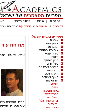
דף הבית
|
אודות
|
פרסום מאמר
|
מאמ
דף הבית
יופי וטיפוח
קוסמטיקה
מתיחת עור הפ
מאמרים בקטגוריות של:
אומנות
אימון אישי
מתיחת עור ה
אינטרנט
אירועים וחתונות
בידור ופנאי
מאת:
שי כהן
|
קוס
ביטוח
בניין ואחזקה
בעלי חיים
הודעות לעיתונות
חברה ומדינה
חוק ומשפט
חינוך ולימודים
יופי וטיפוח
אופנה
איפור
ביגוד והנעלה
הסרת שיער
טיפול בעור
יופי וטיפוח - כללי
הדם. החדרת הלחות
ציפורניים
עור הפנים. הרטט ב
קוסמטיקה