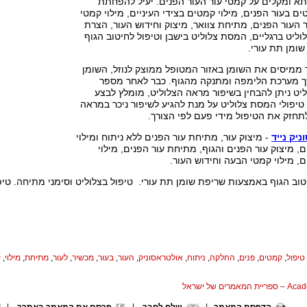
א ומקלים על קמטי עור העור הפנים. יעיל להפחתת
ם בעור הפנים, מילוי קמטים בצידי העיניים, מילוי קמטי
העור הפנים, מתיחת צוואר, מיצוק וחידוש העור, הצרת
ליט ברגליים, המסת צלוליט בישבן וטיפול לחיטוב הגוף
ומן תת עורי.
 ממיסים את השומן באזור המטופל ממוצק לנוזל, השומן
 מערכת הלימפה ומתנקה מהגוף. כבר לאחר מספר
יט ניתן להבחין בשיפור מראה הצלוליט, מומלץ לבצע
סדרה של כ10-15 טיפולי המסת צלוליט על מנת להגיע לשיפור ניכר במראה
תחזק את הטיפול מידי פעם לפי הצורך.
יק נייד
- מיצוק עור, מתיחת עור הפנים ללא ניתוח ומילוי
, מיצוק עור הפנים והגוף, מתיחת עור הפנים, מילוי
, מילוי קמטי הבעה וחידוש העור.
וב הגוף באמצעות שריפת שומן תת עורי. טיפול בצלוליט וסימני מתיחה. טיפו
טיפול
,
קמטים
,
פנים
,
החלקה
,
ניתוח
,
אולטראסוניק
,
העור
,
בעור
,
מכשיר
,
לעור
,
מתיחת
,
מילוי
,
ק
המאמרים של ישראל