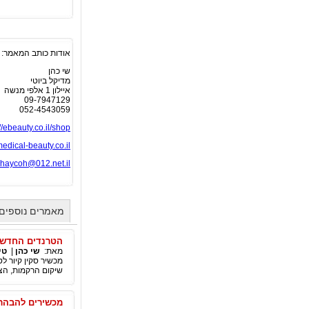
אודות כותב המאמר:
שי כהן
מדיקל ביוטי
איילון 1 אלפי מנשה
09-7947129
052-4543059
://ebeauty.co.il/shop
dical-beauty.co.il
haycoh@012.net.il
מאמרים נוספים 
הטרנדים החדשים
מאת:
שי כהן
|
טי
מכשיר סקין קיור לט
שיקום הרקמות, הצר
מכשירים להבהרת