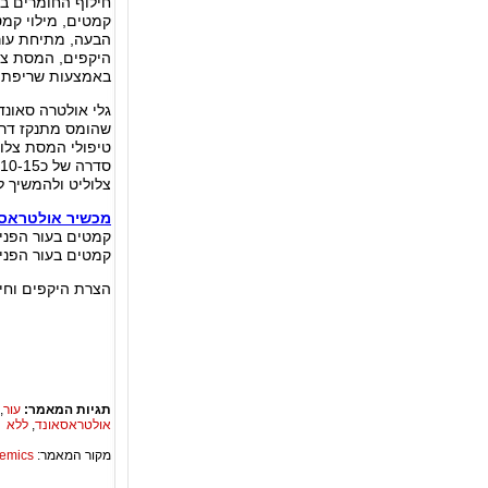
חילוף החומרים בת
קמטים, מילוי קמטי
הבעה, מתיחת עור 
היקפים, המסת צלו
באמצעות שריפת ש
גלי אולטרה סאונד
שהומס מתנקז דרך
טיפולי המסת צלול
צלוליט ולהמשיך ל
מכשיר אולטראסונ
קמטים בעור הפנים
קמטים בעור הפנים
הצרת היקפים וחיט
תגיות המאמר:
עור
,
אולטראסאונד
,
ללא
מקור המאמר:
Academics – ספריית 