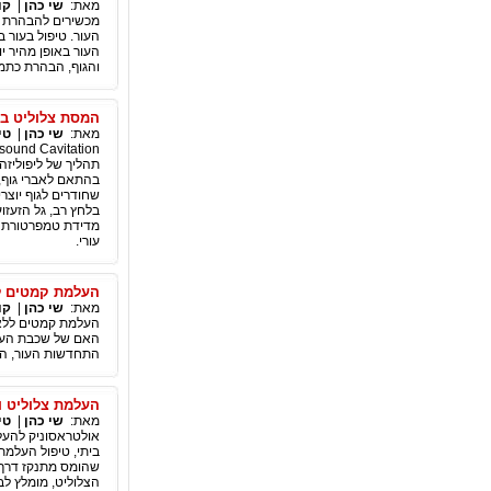
מאת:
שי כהן
|
קו
מכשירים להבהרת פ
העור. טיפול בעור 
העור באופן מהיר יו
והגוף, הבהרת כתמי
המסת צלוליט ב
מאת:
שי כהן
|
טי
בהתאם לאברי גוף, 
מדידת טמפרטורת ה
עורי.
העלמת קמטים ל
מאת:
שי כהן
|
קו
העלמת קמטים ללא הז
האם של שכבת העור,
התחדשות העור, הטי
העלמת צלוליט ו
מאת:
שי כהן
|
טי
אולטראסוניק להעלמ
ביתי, טיפול העלמת
שהומס מתנקז דרך 