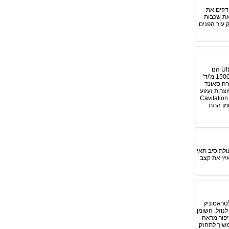
דקים את
 את שכבות
ק עור הפנים
Ultrasound Cavitation המסת צלוליט באולטרה סאונד - המסת צלוליט באולטרה סאונד Ultrasound Cavitation הנו
תהליך של ליפוליזה (פרוק חומצות שומן) בעזרת גלי קול. גלי אולטרה סאונד מתפשטים בגוף במהירות של קרוב ל1500 מ'/ד'
רה סאונד
 השומן ויוצרות זעזוע
בלחץ רב, גל הזעזוע גורם לפיצוץ ממברנות האדיפוציטים (תאי השומן) שחרור מיקרו בועיות גז (אדים) אלה נקרא Cavitation.
מן התת
ולת סיב תאי
איץ את קצב
לטראסוניק
נוזל, השומן
יפור מראה
ט ולהמשיך לתחזק