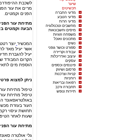
לשכבת ההיפודרמי
שיער
מרים את עור הפני
תכשיטים
מדעי החברה
הפנים וקמטים.
מדעי הטבע
מדעי הרוח
מתיחת עור הפנים
מחשבים וטכנולוגיה
הבעה וקמטים בצי
מיסים וחשבונאות
משפחה וזוגיות
מתכונים ואוכל
נשים
המכשיר
יוצר
ספורט וכושר גופני
אשר יעיל מאד לה
עבודה וקריירה
יעיל להגברת חדיר
עיצוב ואדריכלות
הקרום המבודד של 
עסקים
הוספת מים לתאים
פיננסים וכספים
פרסום ושיווק
קניות וצרכנות
רוחניות
ניתן למצוא פרטי
רפואה ובריאות
תחבורה ורכב
טיפול מתיחת עור 
תיירות ונופש
טיפול מתיחת עור 
באולטראסאונד הוא
העור בעזרת מכשיר
תחושת עיסוי רקמ
שעות לאחר הטיפו
מתיחת עור הפנים
גלי אולטרה סאונד