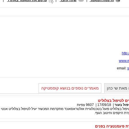
הדפסת המאמר
|
שלח לחבר
|
פרסם את המאמר באתרך
|
http
www.me
email:
s
מאת שי כהן
מאמרים נוספים בנושא קוסמטיקה
 לטיפול בצלוליט
פול בעור
|
17/09/18
|
9607
צפיות
יפול בצלוליט פועל בטכנולוגיית אולטראסאונד מתקדמת המכשיר יעיל לטיפול בצלוליט אנטי איי
ת היקפים וחיטוב הגוף.
 פיגמנטציה בפנים