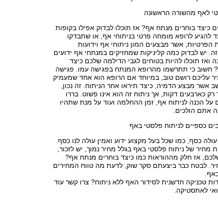
י לאף מהשורה הראשונה
כיצד בוחרים מנתח אף? אז תוכלו לבדוק אפילו בקופות
 להגיע לרופא מומחה פרטי בניתוחי אף, או שתבדקו
ת הפרטיות, אשר מבצעים המון ניתוחי אף וידועות
ה. יש לבדוק כמה קליניקות שמחזיקים במנתחי אף ידועים
 ואז תוכלו להיות בטוחים לגבי הדילמה שלכם כיצד
 חשוב כי תתרשמו מהרופא המנתח בפגישה עמו. פגישה
יר עליכם רושם טוב, במיוחד אם הרופא הוא אחד שמעמיק
ב אשר מבצע הדמיה, כיצד תיראו אחר הניתוח. זה נכון,
 רק כארבעים דקות, אך ניתוח זה הוא אינו פשוט. בררו
על הכנה לניתוח אף, זמן ההחלמה ועוד על מנת שתהיו
 אתם הולכים.
ם כספיים לניתוח פלסטי באף
עולה כסף, כמו שכל בעל מקצוע ידוע ואמין עולה לנו כסף.
מחיר של ניתוח פלסטי באף בגלל מחיר נמוך, יש לזכור,
שלכם, אז חלק מההוראות כמו כיצד בוחרים מנתח אף?
יר. לבטח כבר ביצעתם סקר שוק, לדעת מה טווח המחירים
אף.
ת טכניקה חדשנית לסידור האף ללא ניתוח? צרו קשר עוד
ואי לאתסטיקה.