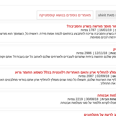
 shirit
מאמרים נוספים בנושא קוסמטיקה
ור מוסך מורשה בשרון והסביבה?
|
16/01/19
|
1787
צפיות
 בשרון והסביבה צריכה להתבצע בהתאם לכמה אמות מידה. ראשית כל, כשמוסך הוא מורשה
מת רככים מסוימת.
ק
נות
|
12/11/18
|
2986
צפיות
עסק שלכם הרגשה ביתית שתגרום לעובדים ולאורחים שלכם לאהוב כל יום בעבודה? אתם זקוק
מלץ להחליף ארון והאם האחריות רלוונטית בכלל כשסוג החומר גרוע
וט
|
02/09/18
|
2087
צפיות
 את הארונות שלכם, תשאלו כל כמה שנים מומלץ להחליף ארון אתם בוודאי מתלבטים האם
 את התהליך.
למות אבטחה
חת הבית
|
30/08/18
|
2219
צפיות
כלו לקרוא וללמוד על סוגי מצלמות אבטחה.