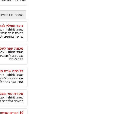
אודות כותב המאמר:
מאמרים נוספים מאת
כיצד מומלץ לבח
מאת:
shirit
|
רכב
בחירת מוסך מורשה
מורשה בהתאם לפיר
מכונת קפה לעס
מאת:
shirit
|
צרכ
מעוניינים ליצוק ב
קפה לעסק!
כל כמה שנים מו
מאת:
shirit
|
ריה
אם החלטתם להחליף
הנכון ואיך להתחיל
סקירת סוגי מצ
מאת:
shirit
|
אבט
במאמר שלפניכם תו
10 דברים שחשוב לדעת על מקלחונים