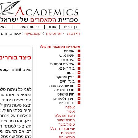
דף הבית
|
אודות
|
פרסום מאמר
|
מאמ
דף הבית
יופי וטיפוח
קוסמטיקה
כיצד בוחרים
מאמרים בקטגוריות של:
אומנות
אימון אישי
כיצד בוחרי
אינטרנט
אירועים וחתונות
בידור ופנאי
מאת:
shirit
|
קוסמ
ביטוח
בניין ואחזקה
בעלי חיים
הודעות לעיתונות
לפני כל ניתוח פ
חברה ומדינה
חוק ומשפט
הספציפי אותו את
חינוך ולימודים
המבצעים ניתוחי 
יופי וטיפוח
יבצע טעות ניתן ל
אופנה
יהיה בלתי הפיך. 
איפור
המלצות על מנתח 
ביגוד והנעלה
הסרת שיער
באף והם מרוצים 
טיפול בעור
חשוב כי למנתח הפ
יופי וטיפוח - כללי
רב. אם תחשבו על
ציפורניים
כמו פסל שמפסל לנ
קוסמטיקה