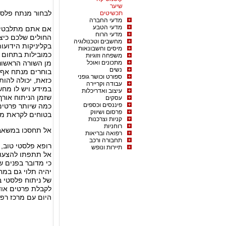
שיער
לבחור מנתח פלסט
תכשיטים
מדעי החברה
מדעי הטבע
אם אתם מתלבטים 
מדעי הרוח
החולים שלכם כיצד
מחשבים וטכנולוגיה
בקליניקות הידועו
מיסים וחשבונאות
כמובילות בתחום ז
משפחה וזוגיות
מתכונים ואוכל
מן השורה הראשונה
נשים
בוחרים מנתח אף?
ספורט וכושר גופני
כזאת, יכולה להות
עבודה וקריירה
במידע ויש לו מחש
עיצוב ואדריכלות
שזמן הניתוח אורך
עסקים
פיננסים וכספים
כמה שיותר פרטים 
פרסום ושיווק
בטוחים לקראת מה
קניות וצרכנות
רוחניות
אל תחסכו במשאבי
רפואה ובריאות
תחבורה ורכב
רופא פלסטי טוב, 
תיירות ונופש
אל תתפתו להצעות 
כי מדובר בפנים 
יהיה תלוי גם במח
של ניתוח פלסטי ב
לקבלת פרטים אודו
היום עם מרכז רפ