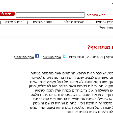
חפש מאמרים:
רים אחרונים
|
מאמרים מובילים
|
כותבים מובילים
|
הנחיות עריכה
|
 מנתח אף?
ם מנתח אף?
טיקה
|
29/10/2018
|
9108
צפיות
|
שתף בטוויטר
|
שתף בפייסבוק
לסטי, יש לבחור את הרופא המתאים אשר מתמחה בניתוח
ם מעוניינים לבצע. ישנם היום הרבה מנתחים פלסטיים
אף, שזו התמחותם. לא מדובר על בעל מקצוע אחר, שאם
תקן אותה, כי אם בניתוח שאם חלילה הוא לא יצליח, הנזק
אז השאלה היא כיצד בוחרים מנתח אף? תוכלו לשמוע
אף זה או אחר שכבר ביצע במכרים וחברים ניתוח פלסטי
או שאפילו ראיתם את תוצאות הניתוח ואף התלהבתם.
לסטי יהיה הרבה ניסיון בתחום ושיהיה לו שם ומוניטין
 עבודתו של מנתח פלסטי, תבינו שהוא בעצם אמן, ממש
ו חלקים שונים בפנים או בגוף.