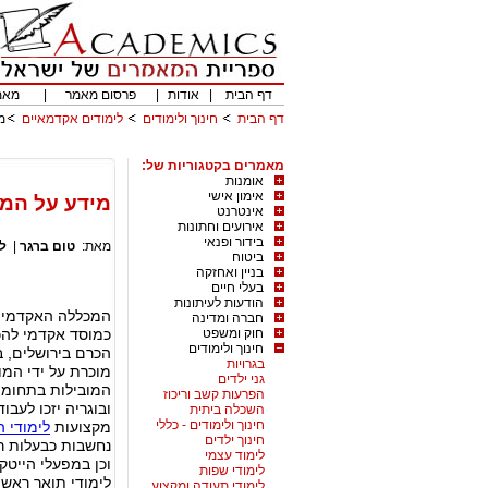
דף הבית
|
אודות
|
פרסום מאמר
|
מאמ
דף הבית
חינוך ולימודים
לימודים אקדמאיים
מ
מאמרים בקטגוריות של:
אומנות
אימון אישי
מידע על המ
אינטרנט
אירועים וחתונות
בידור ופנאי
מאת:
טום ברגר
|
ל
ביטוח
בניין ואחזקה
בעלי חיים
הודעות לעיתונות
חברה ומדינה
חוק ומשפט
כמוסד אקדמי לה
חינוך ולימודים
הכרם בירושלים, 
בגרויות
מוכרת על ידי המ
גני ילדים
המובילות בתחומה
הפרעות קשב וריכוז
ובוגריה יזכו לעב
השכלה ביתית
חינוך ולימודים - כללי
מקצועות
לימודי 
חינוך ילדים
נחשבות כבעלות ר
לימוד עצמי
וכן במפעלי הייטק
לימודי שפות
לימודי תואר ראשו
לימודי תעודה ומקצוע