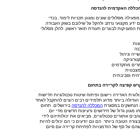
מכללה האקדמית להנדסה
עילה מסלולים שונים ומגוון תכניות לימוד, בכדי
 ידע מקצועי נרחב ולהקל על שילובם בשוק העבודה.
 מחלקות המעניקות לבוגרים תעודת תואר ראשון. להלן מסלולי
נות
נה
יה וניהול
טרוניקה
רים מתקדמים
מצבטית
חית וסביבתית
רש קפיצה לקריירה בתחום
גית האדירה ויישום ופיתוח שיטות טכנולוגיות חדישות
 הגדולה ביותר מדוע תלמידים רבים רוצים להתקבל לאחד
 הנחשקים במסגרת
המכללה להנדסה
בירושלים. תחום
 מגוון גדול של חידושים ורעיונות חדשים מדי יום.
בים אתגרים טכנולוגיים, מביאים את יכולותיהם לידי
בצורה הטובה ביותר. הם גם יודעים כי הם יכולים להיות
שהם על סף של הזדמנויות לפתיחת קריירה עם סיום