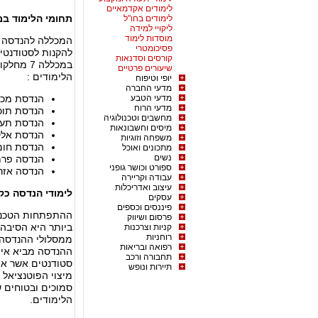
לימודים אקדמאיים
תחומי הלימוד ב
לימודים בחו"ל
ליקויי למידה
מוסדות לימוד
המכללה להנדסה מפ
פסיכומטרי
להקנות לסטודנטים
קורסים וסדנאות
במכללה 7
שיעורים פרטיים
הלימודים :
יופי וטיפוח
מדעי החברה
מדעי הטבע
הנדסת מכו
מדעי הרוח
הנדסת תוכ
מחשבים וטכנולוגיה
הנדסת תעשי
מיסים וחשבונאות
הנדסת אלק
משפחה וזוגיות
הנדסת חומ
מתכונים ואוכל
נשים
הנדסה פר
ספורט וכושר גופני
הנדסה אזר
עבודה וקריירה
עיצוב ואדריכלות
לימודי הנדסה כק
עסקים
פיננסים וכספים
ההתפתחות הטכנולו
פרסום ושיווק
ביותר היא הסיבה
קניות וצרכנות
רוחניות
ממסלולי ההנדסה
רפואה ובריאות
ההנדסה מביא איתו
תחבורה ורכב
סטודנטים אשר אוה
תיירות ונופש
מיצוי הפוטנציאל 
סמוכים ובטוחים 
הלימודים.