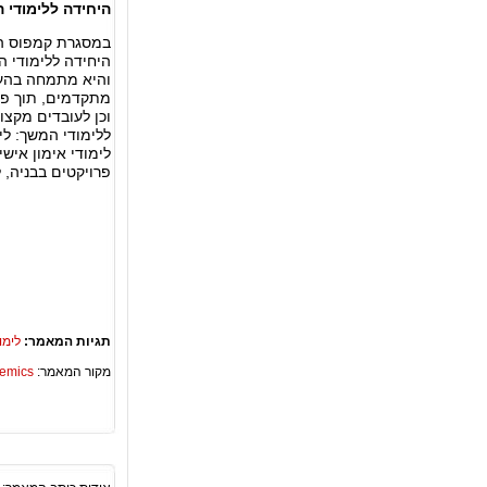
היחידה ללימודי
במסגרת קמפוס המ
היחידה ללימודי ה
והיא מתמחה בהעבר
מתקדמים, תוך פית
וכן לעובדים מקצו
ללימודי המשך: לימו
לימודי אימון אישי
פרויקטים בבניה, 
תגיות המאמר:
לימו
מקור המאמר:
Academics – ספריית 