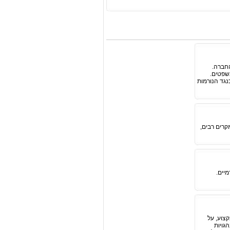
החברה.
משפטים.
נגד הנורמות
רים רבים,
מיים.
קצוע, על
גויות