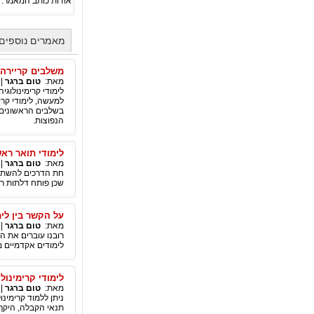
אודות כותב המאמר:
מאמרים נוספים
משלבים קריירה מ
מאת:
טום ברגר
|
לימודי קרימינולו
למעשה, לימודי קרימ
בשלבים הראשונים ש
הנפוצות.
לימודי תואר רא
מאת:
טום ברגר
|
חת הדרכים להשתלב
שכן פותח דלתות ר
על הקשר בין לי
מאת:
טום ברגר
|
רובנו עוברים את ה
לימודים אקדמיים מ
לימודי קרימינול
מאת:
טום ברגר
|
ניתן ללמוד קרימינ
תנאי הקבלה, היקף 