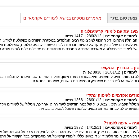
 מאת טום ברגר
מאמרים נוספים בנושא לימודים אקדמאיים
עניינת עם לימודי קרימינולוגיה
לימודים אקדמאיים
|
28/02/12
|
1417
צפיות
גיה הם חלק מתחום ידע החופף למקצועות רבים הנלמדים במסגרת הקורסים בפקולטה למדעי 
ינולוגיה הם שילוב בין מחקר של סטיות חברתיות לבין רכישת ידע בפסיכולוגיה, סוציולוגיה ו
ל לימודי קרימינולוגיה מוגדרת הסטייה החברתית והסטודנטים מקבלים כלים לזהות אותה כ
שון – המדריך המקוצר
לימודים
|
26/01/12
|
8938
צפיות
 בתחומי העיסוק השונים היא בעזרת תואר ראשון. תואר ראשון נחשב המפתח להצלחה, במק
בות לאור הכלים הרבים שמספק והמיומנויות השונות, שמפתח במסגרתו.
מודים אקדמיים לעיסוק עתידי
לימודים אקדמאיים
|
26/01/12
|
1366
צפיות
מסלול הקבוע. תיכון, צבא, טיול של כמה חודשים ליעד רחוק ואחר כך, מסלול של לימודים אקד
אפשרים לנו לבחור בתחום מסוים על מנת שנוכל לעסוק בו בעתיד.
וגיה – איפה ללמוד?
לימודים אקדמאיים
|
14/12/11
|
1882
צפיות
ולוגיה במספר מוסדות בארץ, והיכרות עם ארבעה מהם יכולה לספק מידע רב על סוג כזה של מ
הקורסים, חומר הלימוד ועוד. באופן כללי, לימודי קרימינולוגיה מתמקדים בכל הקשור אל התנה