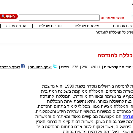
חפש מאמרים:
רים אחרונים
|
מאמרים מובילים
|
כותבים מובילים
|
הנחיות עריכה
|
ידע על המכללה להנדסה
כללה להנדסה
ימודים אקדמאיים
|
29/11/2011
|
1276
צפיות
|
שתף בטוויטר
|
שתף בפייסב
המכללה האקדמית להנדסה בירושלים נוסדה בשנת 1999 והיא נחשבת
כשרת מהנדסים. המכללה ממוקמת בשכונת רמת בית
בנוף עוצר נשימה ובאווירה מיוחדת. המכללה להנדסה
ועצה להשכלה גבוהה, והיא נחשבת אחת המכללות
. המכללה מציעה מגוון מסלולי לימוד בתחום ההנדסה,
וד כמהנדסים במשרות בתעשייה עתירת הידע והטכנולוגיה.
הנדסה
הם מקצועות מבוקשים מאוד ומאתגרים והמשרות
מת שכר גבוהה בשוק. משרות רבות קיימות ברחבי הארץ
 בירושלים, אשר זקוקות לכוח אדם בתחום ההנדסה בוגר
ן ושני, ובעל רמה אקדמית מדעית גבוהה.