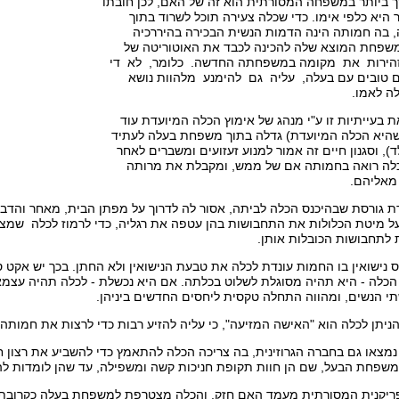
ביותר במשפחה המסורתית הוא זה של האם, לכן חובתו
היא כלפי אימו. כדי שכלה צעירה תוכל לשרוד בתוך
בה חמותה הינה הדמות הנשית הבכירה בהיררכיה
שפחת המוצא שלה להכינה לכבד את האוטוריטה של
זהירות את מקומה במשפחתה החדשה. כלומר, לא די
ים טובים עם בעלה, עליה גם להימנע מלהוות נושא
לה לאמו.
את בעייתיות זו ע"י מנהג של אימוץ הכלה המיועדת עוד
(שהיא הכלה המיועדת) גדלה בתוך משפחת בעלה לעתיד
ד), וסגנון חיים זה אמור למנוע זעזועים ומשברים לאחר
הכלה רואה בחמותה אם של ממש, ומקבלת את מרותה
 מאליהם.
ת גורסת שבהיכנס הכלה לביתה, אסור לה לדרוך על מפתן הבית, מאחר והדבר
 מיטת הכלולות את התחבושות בהן עטפה את רגליה, כדי לרמוז לכלה שמצ
 לתחבושות הכובלות אותן.
קס נישואין בו החמות עונדת לכלה את טבעת הנישואין ולא החתן. בכך יש אקט
כלה - היא תהיה מסוגלת לשלוט בכלתה. אם היא נכשלת - לכלה תהיה עצמ
תי הנשים, ומהווה התחלה טקסית ליחסים החדשים ביניהן.
 הניתן לכלה הוא "האישה המזיעה", כי עליה להזיע רבות כדי לרצות את חמותה.
נמצאו גם בחברה הגרוזינית, בה צריכה הכלה להתאמץ כדי להשביע את רצון ח
שפחת הבעל, שם הן חוות תקופת חניכות קשה ומשפילה, עד שהן לומדות לה
יקנית המסורתית מעמד האם חזק, והכלה מצטרפת למשפחת בעלה כקרובת מ