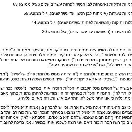
י חמות-כלה מושפעים ממיתוסים ודעות קדומות, ובעיקר ממיתוס ה"חמות המ
ה לתת ולשתוק". הידע שלהן לגבי תפקידי חמות וכלה ויחסיהן התבסס על ב
 בן, כשבן מתחתן - מפסידים בן"). במחקר נמצאו גם תובנות של הנחקרות לגב
י איום בשבילה", וגם "אני לא נותנת שתהיה בעיה".
רו הנשים בתוקפנות ולוחמנות ("זו הייתה ממש מלחמת עולם שלישית"; ("ממ
ימנעות ("בשבילי היא לא קיימת יותר"). שיח הנשים העלה רגשות כעס, תרעומ
בשיח של הנשים מכל הקבוצות. הכלות הזכירו אותו במישרין ("עכשיו כבר יש לי
 לוותר לה"). החמיות והכלות במחקר זה היו מודעות להיותן נתונות בתוך מאבק
מת עליה כי אני יותר משכילה, יותר עם אישיות, וזה מאיים עליה").
 גם ה"אמהות" אינה מיקשה אחת, וכי יש להבחין בין אמהות "פעילה" ל"פסיבי
גרים ונשואים. אמהות "פעילות" נמצאו במחקר הנוכחי כחשות כוח רב יותר ב
המשפחתי ("הם הבינו שאמא שלהם היא בן-אדם, והסבתא - לא"). אמהות "פס
שום כך חשו חסרות כוח ("אם אני רוצה לשכנע אותו במשהו, אני צריכה להעביר 