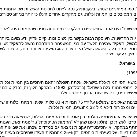
כמו המחקרים שנעשו בעקבותיה, נטה לייחס לתכונות האישיות של החמות מש
ם המסובכים בן חמיות וכלות. גם מחקרים אחרים העלו כי יותר בני זוג סבורי
ה.
רשעת" הינו אחד המושרשים בפולקלור: מיתוס זה מניח שהחמות הינה "אחרת"
ית החדשנית, העוסקת רבות בקשר בין נשים וכוח, קיים עדיין ידע מועט ביותר 
למשל, תפקיד שמירת הקשר עם בני המשפחה המורחבת נחשב לתפקיד נשי 
י חמות-כלה. השאלה אצל מי יתארח הזוג הצעיר בארוחת החג, הופכת לשאל
 מין, בעיקר נשים.
בישראל:
שא יחסי חמות-כלה בישראל, עלתה השאלה "האם היחסים בין חמיות וכלות הי
המחקר הראשון על "יחסי חמות-כלה בישראל" (ברסלרמן, 993
ישיותיים, ובין שביעות הרצון מיחסים אלו.
המחקר נערך באמצעות שאלונים שמולאו על ידי 75 חמיות ו- 83 
ח דיכאוני ל-32 מהנשים, חמיות וכלות.
בו לעשות כן (חלקן טענו שהן לא "החמות הטיפוסית"). לעומת זאת, הענות 
ף במחקר. אי-הסימטריה עקבית נמצאה גם במדדים שבחנו את שביעות הרצו
בעוד ש-75% מהכלות דיווחו על בעייתיות ביחסים, רק 25% מהח