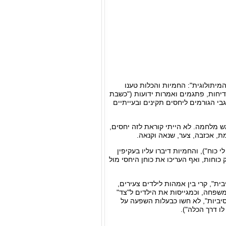
יתולוגית": החמיות והכלות טענו
דיחות, פתגמים ואמרות ידועות ("כשבת
י הגורמים ליחסים תקינים ובעייתיים
ש מלחמה. לא הייתי קוראת לזה יחסים,
ת, אכזבה, צער, שנאה וקנאה.
 כוח"), והחמיות דיברו עליו בעקיפין
 כוחות, ואף העריכו את כוחן היחסי מול
ת", קרי בין אמהות לילדים צעירים,
משפחה, וכמגייסות את הילדים ל"צד"
יביות", לא חשו כבעלות השפעה על
לו דרך הכלה").