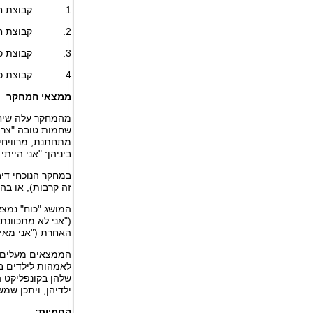
1. קבוצת חמיות ותיקות (אימהות לבן הנשוי לפחות עשרים שנים); גיל ממוצע 69
2. קבוצת חמיות צעירות (אימהות לבן הנשוי עד עשר שנים); גיל ממוצע 55
3. קבוצת כלות ותיקות (הנשואות לפחות עשרים שנים); גיל ממוצע 44
4. קבוצת כלות צעירות (הנשואות עד עשר שנים); גיל ממוצע 30
ממצאי המחקר
מהמחקר עלה שיחס
שחמות טובה "צריכ
מתחתנת, מרוויחים
ביניהן: "אני היית
במחקר הנוכחי דיב
זה קרבות), או בה
המושג "כוח" נמצא 
("אני לא מתכוונת
האחרת ("אני מאיי
הממצאים מעלים כי
לאמהות לילדים בו
שלהן בקונפליקט 
ילדיהן, ויתכן שמ
החמיות: