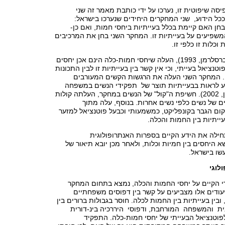
יסה שיפוטית זו, נערכו על ידי כותבת מאמר זה שני
כל הידוע, שני המחקרים היחידים שנערכו בישראל:
ן האם קיימת בכלל בעייתיות ביחסי חמות, ואם כן-
פיעים על בעייתיות זו. המחקר השני בחן את המרכיבים
וכלות זו כלפי זו.
המחקר הראשון (ברסלרמן, 1993), העלה שיחסי חמות-כלה הינם אכן יחסים
נציאל בעייתי, וכי אין קשר בין בעייתיות זו לבין התכונות
 המחקר השני העלה את הרגשות הקשים המעורבים
יע לראות בבעייתיות תוצר של תפקידי הנשים במשפחה
ובחברה (ברסלרמן, 2002). חשיפת ה"קול" של הנשים במחקר, העלתה קולות
ים של נשים כלפי נשים אחרות. בנוסף, עלה מתוך
ום הגבר בקונפליקט, כמשמעותי וכבעל פוטנציאל למזער
ייתיות בין החמות והכלה.
חילה את הידע הקיים בספרות האנתרופולוגית
א היחסים בין חמיות וכלות, ולאחר מכן יובא תיאור של
שו בישראל.
לוגי
 הקיים על יחסי החמות והכלה, נמצא בתחום המחקר
עודים אלו מצביעים על קשר בין דפוסים משפחתיים
ובין בעייתיות בין החמות לכלה. חוסר בגבולות ברורים בין
 והמשפחה המורחבת, ודפוסי היררכיה בינ-דורית
פוטנציאל הבעייתי של יחסי חמות-כלה. התפקיד