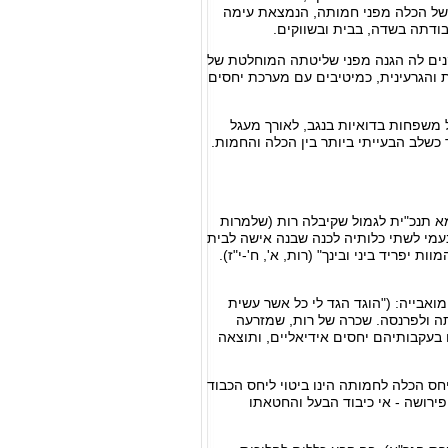
ד של הכלה מפני חמותה, הנמצאת עימה
ודתה בשדה, בבית ובשווקים.
קנים לה הגנה מפני שליטתה המוחלטת של
 והגרעינית, כמיטיבים עם מערכת יחסים
 משפחות בדואיות בנגב, לאורך מעגל
ר כשלב הבעייתי ביותר בין הכלה והחמות.
א תנכ"ית לגמול שקיבלה רות (שלמרות
עמי לשתי כלותיה לכנה שבנה אישה לבית
ת יפריד ביני ובינך" (רות, א', ח'-י"ז).
ואבייה: ("הוגד הגד לי כל אשר עשית
ה ולפרנסה. שכרה של רות, שמזרעה
ם בעקבותיהם יחסים אידיאליים, ותוצאה
 הכלה לחמותה הינו ביטוי ליחס הכבוד
פירושה - אי כיבוד הבעל והחטאתו