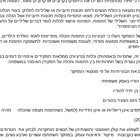
 לעומת 51% מהכלות.
ת נמצאה ביכולת הנשים ליחס תכונות חיוביות או שליליות לזולתן: בעוד הכלות
בציון תכונותיהן השליליות, מצאו החמיות בקלות תכונות חיוביות אצל הכלה ונמ
דימוי השלילי של החמות, המהווה אישור לכלות לומר דברים שליליים על הח
 הטיפוסית".
 המחקר העלו כי הבעיות בין החמות והכלה מחריפות לאחר הולדת הילדים, ו
ר במשפחות ממוצא מזרחי, לעומת משפחות אשכנזיות. לתעסוקה החמות או ה
יחסים.
ה, שחמיות (כאמהות) וכלות (כרעיות) ממלאות תפקידים אימהיים דומים במש
ניהן נוצרת בשל תחרותיות בין החמות והכלה על תפקידן האימהי במשפחה.
את הבעייתיות על פי ממצאי המחקר:
 הוריו בעסק משפחתי
ינו בן יחיד להוריו
 הזוג הצעיר בהורים
חסים אינן ריאליות או אינן הדדיות (למשל, כשהחמות מצפה שהכלה תהיה ל
מוע את קולן האוטנטי ורגשותיהן של הנשים הנחקרות, לבחון את הגורמים ל
ש בקבוצות מיקוד וראיונות עומק. במחקר השתתפו עשרים וארבע נשים, שחו