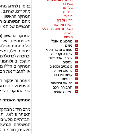
בגידות
בניסיון לחרוג מתפ
גיל הזהב
מחקרים, שהינם, כ
דייטינג
המחקר הראשון, בח
הורות
הריון ולידה
מהם המשתנים המש
זוגיות ואהבה
הרגשיים של חמיות 
משפחה וזוגיות - כללי
נישואין
פוריות
משפחתיים בעלי פוט
מתכונים ואוכל
נשים
של החמות והכלה.
ספורט וכושר גופני
ביחסים אלו, ומצ
עבודה וקריירה
עיצוב ואדריכלות
תוקפניים ולוחמני
עסקים
המחקרים הללו מק
פיננסים וכספים
פרסום ושיווק
או להגביר את הבע
קניות וצרכנות
רוחניות
מאמר זה יסקור ת
רפואה ובריאות
והפסיכולוגית בנוש
תחבורה ורכב
שני המחקרים שנע
תיירות ונופש
המחקר האנתרופו
מרב הידע המחקרי
האנתרופולוגי. תי
וחברתיים נוקשים, 
המשפחה הגרעינית
נוקשים, תורמים ל