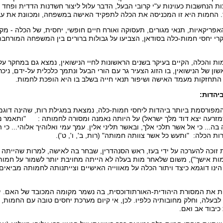
 הנחשבות כעוינות ע"י קרובי הבעל, הדבר עלול ליצור חשדנות הדדית ופח
. החמות היא זו המכניסה את הכלה לתפקיד האישה במשפחה, ומכוונת את עב
פריקאיות, תנאי מגורים, תעסוקה ואורח חיים חופשי, יחסית, של הכלה - מ
רי יחסי חמות-כלה בסודאן, הצביעו על גבולות ברורים בין המשפחה המורחבת
 והכלה, הקיים בעיקר בשנים הראשונות לחיי הנישואין, נמצא גם במחקר על
ון של הנישואין, בו הזוג הצעיר גר עם הורי הבעל ונתמך כלכלית על-ידם, ניכ
התחזקות מעמד האישה ושיפור תנאי חייה בשלב בו היא הופכת לחמות.
יהדות:
המפורסמת ביותר ביהדות ליחסי חמות-כלה, נמצאת במגילת רות, שהינה דוגמ
שמזרעה יצא דוד מלך ישראל) על היותה נאמנה ומסורה לחמותה : "ותאמר נ
ה... כי אל אשר תלכי אלך, ובאשר תליני אלין. עמך עמי ואלוהיך אלוהי... כי המוו
ת הכלה: "ותעש כל אשר צוותה חמותה" (רות, ב', ו', ט').
זוכה להערכה על ידי בעז, ראש הסנהדרין, שבחר בה לאישה, למרות שהייתה מ
ות אישך"), משום שלאחר מות בעלה לא הייתה מחויבת יותר לשמור על חמות
הינו דוגמא כיצד ויתור הכלה על מאווייה האישיים וצייתנותה לחמותה מביאי
 את המסורת היהודית-האורתודוכסית, בה נשמר מקומה המכובד של האם. יחס
בעלה, וחלק מחובותיה כלפיו. לכן, אי קיום מערכת יחסים טובה עם החמות, 
כיבוד אב ואם.