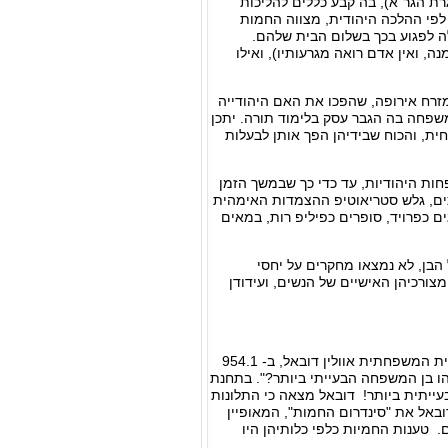
רת הגר"א), בה קבע כללים להליכות
לפי ההלכה היהודית, מצווה החמות
לה לפגוע בכך בשלום הבית שלהם.
, ואין אדם רואה מגרעותיו), ואילו
רח אירופה, שהפכו את האם היהודייה
שפחה בה הגבר עסק בלימוד תורה. יתכן
ית, והכוח שבידיהן הפך אותן לבעלות
חות היהודיות, עד כדי כך שבמשך הזמן
תים, גלש סטריאוטיפ ההצמדות האימהית
ם כפרויד, סופרים כפיליפ רות, במאים
הבן, לא נמצאו מחקרים על יחסי
צורכיהן האישיים של הנשים, ועידודן
המחקר הפסיכולוגי-התפתחותי הראשון והנרחב ביותר בנושא זה עד כה, נעשה על ידי הפסיכולוגית המשפחתית אוולין דובאל, ב- 954.1
הו בן המשפחה הבעייתי ביותר?". בתחנת
ת כדמות המשפחתית הבעייתית ביותר! דובאל מצאה כי התלונות
דובאל את "סינדרום החמות", המאופיין
. טענות החמיות כלפי כלותיהן היו