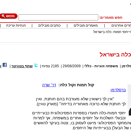
חפש מאמרים:
רים אחרונים
|
מאמרים מובילים
|
כותבים מובילים
|
הנחיות עריכה
|
יחסי חמות- כלה בישראל
כלה בישראל
לרמן
|
משפחה וזוגיות - כללי
|
29/08/2009
|
2185
צפיות
|
שתף בטוויטר
|
ש
קול חמות וקול כלה:
דר' שרה
ברסלרמן
"אין לך נישואין שלא מעורבת בהם חותנת, ואין
לך חותנת שלא כרוכה מאחוריה בדיחה" (מארק טווין).
יחסי חמות-כלה תועדו בספרות הפסיכולוגית כבעייתיים
וכבעלי השלכות על יחסים אחרים במשפחה, אך למרות
מחקר הפסיכולוגי מיעט לעסוק בו, ונטה בעיקר להאשים
של הבעל) בבעייתיות של היחסים.