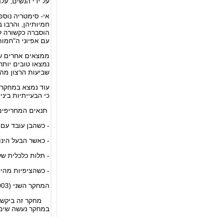
על ידי הנשים, עלה כי 79% מהחמיות העריכו את היחסים כקרובים או קרובים מאוד,
אי- סימטריה נוספ
חמיותיהן, והרבו 
הוסברה כקשורה ל
עם אפיוני ה"חמות
ממצאים אחרים של
נמצאו טובים יות
שביעות הרצון מה
עוד נמצא במחקר ז
כי הבעייתיות בי
תנאים המחריפים 
- כשהבן עובד עם
- כאשר הבעל ה
- תלות כלכלית של
- כשהציפיות מהי
המחקר השני (2003)
מחקר זה ביקש לש
במחקר נעשה שימו