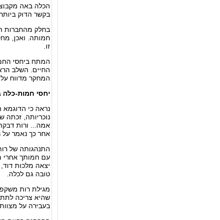
הכלה באה מקבוצות
בקשר הדוק ביותר
בחלק מהחברות הא
חמותה. ואכן, מחק
זו.
המתח ביחסי החמות
החיים. השלב הראש
המחקר מדווח על 
יחסי חמות-כלה ב
נראה כי הדוגמא 
נוכריותה, זכתה 
אמה... ורות דבקה ב
אחר כך נאמר על רו
התנהגותה של רות 
עם חמותך אחרי מ
יצאה מלכות דוד, 
טובה גם לכלה.
מגילת רות משקפת
שהיא צריכה לתת ל
בעבירה על מצוות 