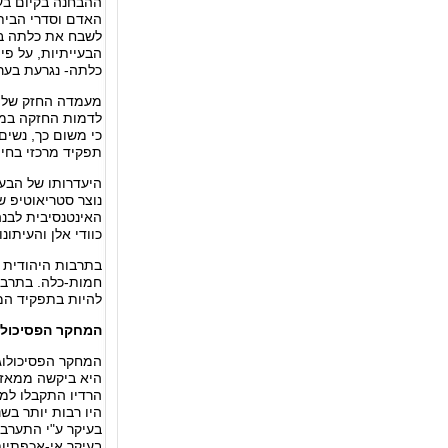
ההבחנה בקיום בעי
האדם וסדרי הבית,
לשבח את כלתה בפנ
הבעייתיות, על פי
כלתה- נגרעת בער
מעמדה החזק של ה
לדמות החזקה במש
כי משום כך, נשים
תפקיד מרכזי בחי
היעדרותו של הבעל
נוצר סטריאוטיפ ש
האינטנסיבית לבנה
כוודי אלן והעיתו
בתרבות היהודית ה
חמות-כלה. בתרבות
להיות בתפקיד המצ
המחקר הפסיכולו
היא ביקשה ממאזינ
היו רבות יותר בשנ
בעיקר ע"י התערבו
בעיקר אי-אכפתיות