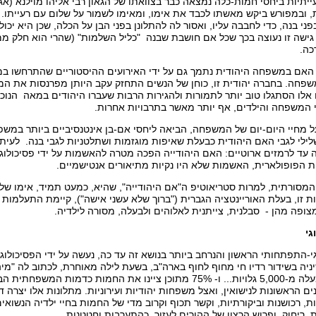
יתיות ביחסי חמות-כלה נמצאה כבר בצוואתו של הגאון רבי אליהו מוילנא (אג
 ובמפורש ביקש מאשתו לכבד את אימו, ומאימו לשמור על שלום עם רעייתו. 
י בנה, כדי לחבבה עליו, ואסור לה להתלונן בפני הבן על הכלה, שכן היא יכו
 גישה זו נעוצה בכך שכל אם חושבת שבנה "כליל השלמות" (שהרי הוא חלק ממנה
כה.
אם במשפחה היהודית נתמך גם על ידי האירועים ההיסטוריים שהתרחשו במז
פחה. בחברה יהודית זו, כוחן של הנשים התחזק עקב היותן מפרנסות את המ
 אלו הסתגלו טוב יותר לתמורות ולהגירות הרבות שעברו היהודים במאה הנוכח
י המשפחה והילדים, אף יותר מאשר בתרבויות אחרות.
 מחיי היום-יום של המשפחה, הביאה ליחסי אם-בן אינטנסיביים ביותר במשפ
לילי לגבי האם היהודית כבעלת שאיפות מוגזמות ושתלטניות לגבי בנה. לעי
 עד לרמזים ארוטיים: האם היהודייה הפכה מטרה להאשמות על ידי פסיכולוגי
נות הפופולארית, האשמות שלא היו נקיות מתיאורים אנטישמיים.
מסורתית, למרות סטריאוטיפ ה"אם היהודייה", שהיא, כמעט תמיד, אימו של 
 זו, בעלת האוריינטציה הגברית ("ברוך שלא עשני אישה"), קיימת התעלמות מ
ופה מהן - סבלנית, צייתנית לאלוהים ולבעלה, מסורה לילדיה.
גי
יה בשידור רדיו חי מחוף לחוף בארה"ב, בשעת לילה מאוחרת, לכתוב לה "מי
הרדיו התקבלו למעלה מ-5,000 גלויות... ו- 75% מתוכן ציינו את החמו
ים הראשונות לנישואין, ואצל משפחות יהודיות ועירוניות. מתלונות אלו יצרה 
ת, רכושנות וביקורתיות, וקשר תכוף וקרוב מדי של החמות בחיי ילדיה הנשואים
, ריחוק, ופרוש הרצון של ההורים לעזור, כהתערבות וחטטנות.