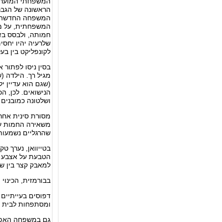
המשפחתי המוערך 
הראשונה של הגבר 
המשפחה החדשה, 
המשפחתית, על מ
חמותה, ולבסס ב
שלרעיה יהיו יחס
לקונפליקט בין בע
בסין ניסו לפתור 
מגיל רך. הילדה 
(שגם הוא עדיין יל
הנישואים. לכן, 
ושלטונה כמובנים
מסורת סינית אחר
משאירה החמות על
שהרגליים נשמעות
בטייוואן, נערך ט
הטבעת על אצבע ה
למאבק קצר בין ש
בבורמזית, הכינוי
דפוסים בעייתיים 
ומסתפחות לבית מ
גם במשפחה האפר