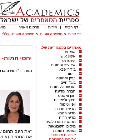
דף הבית
|
אודות
|
פרסום מאמר
|
מאמ
דף הבית
משפחה וזוגיות
משפחה וזוגיות - כללי
מאמרים בקטגוריות של:
אומנות
אימון אישי
יחסי חמות- 
אינטרנט
אירועים וחתונות
בידור ופנאי
מאת:
ד"ר שרה ברס
ביטוח
בניין ואחזקה
בעלי חיים
הודעות לעיתונות
חברה ומדינה
חוק ומשפט
חינוך ולימודים
יופי וטיפוח
מדעי החברה
מדעי הטבע
מדעי הרוח
מחשבים וטכנולוגיה
מיסים וחשבונאות
משפחה וזוגיות
זאת הינם תחום שה
אירועים וחתונות
את החמיות (אימו 
אלימות במשפחה