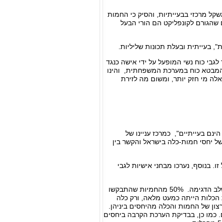
קל מרכזי בבעייתיות, והסיק כי החמות
ם שהגורם לקונפליקט הם הורי הבעל
, בעייתית ובעלת תכונות שליליות.
לגבי כוח נשי המופעל על ידי אישה כנגד
המבטא כוח במערכת המשפחתית, והינו
ה מי חזק יותר, ומשום מה לזירת
נם בעייתיים", כמרכז עניינו של
1). במחקר חלוץ זה, נבדק טיבם של יחסי חמות-כלה בישראל והקשר בין
כלות, שאינן חמיות וכלות זו של זו. בנוסף, נערכו מבחני אישיות לגבי
ממצאי המחקר הצביעו על אי-סימטריה בולטת בין אוכלוסיות החמיות והכלות, שנמצאה כבר בשלב הדגימה. 50% מהחמיות שהתבקשו
הכלות הייתה כמעט מלאה, ורק כלה
ן של החמות והכלה מהיחסים ביניהן.
מיות העידו שהיחסים בעייתיים. כמו כן, בבדיקת הערכת הקרבה ביחסים