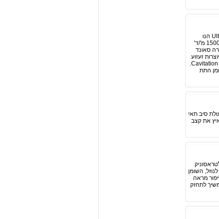
Ultrasound Cavitation המסת צלוליט באולטרה סאונד - המסת צלוליט באולטרה סאונד Ultrasound Cavitation הנו
תהליך של ליפוליזה (פרוק חומצות שומן) בעזרת גלי קול. גלי אולטרה סאונד מתפשטים בגוף במהירות של קרוב ל1500 מ'/ד'
רה סאונד
 השומן ויוצרות זעזוע
בלחץ רב, גל הזעזוע גורם לפיצוץ ממברנות האדיפוציטים (תאי השומן) שחרור מיקרו בועיות גז (אדים) אלה נקרא Cavitation.
מן התת
ולת סיב תאי
איץ את קצב
לטראסוניק
נוזל, השומן
יפור מראה
ט ולהמשיך לתחזק