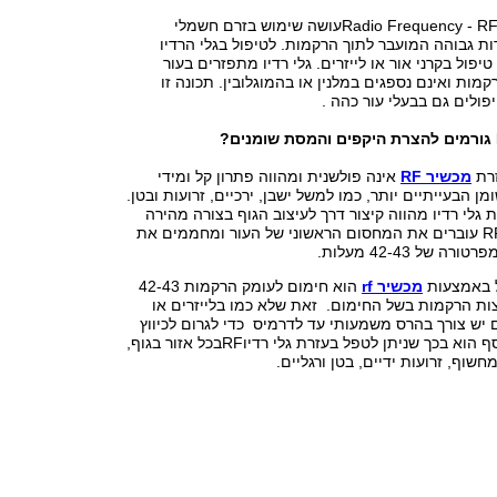
אנרגיית גלי הרדיוRadio Frequency - RFעושה שימוש בזרם חשמלי
 גבוהה המועבר לתוך הרקמות. לטיפול בגלי הרדיו
יפול בקרני אור או לייזרים. גלי רדיו מתפזרים בעור
מות ואינם נספגים במלנין או בהמוגלובין. תכונה זו
ולים גם בבעלי עור כהה .
זרת
מכשיר RF
אינה פולשנית ומהווה פתרון קל ומידי
מן הבעייתיים יותר, כמו למשל ישבן, ירכיים, זרועות ובטן.
גלי רדיו מהווה קיצור דרך לעיצוב הגוף בצורה מהירה
ויעילה. גלי רדיו RF עוברים את המחסום הראשוני של העור ומחממים את
 של 42-43 מעלות.
ל באמצעות
מכשיר rf
הוא חימום לעומק הרקמות 42-43
ות הרקמות בשל החימום. זאת שלא כמו בלייזרים או
 יש צורך בהרס משמעותי עד לדרמיס כדי לגרום לכיווץ
הרקמות. יתרון נוסף הוא בכך שניתן לטפל בעזרת גלי רדיוRFבכל אזור בגוף,
מחשוף, זרועות ידיים, בטן ורגליים.