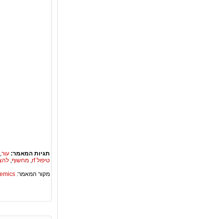
תגיות המאמר:
עור
,
טיפול rf
,
מחשוף
,
להצ
מקור המאמר:
Academics – ספריית 