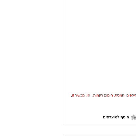
יקפים
,
המסת
,
חימום רקמות
,
RF
,
מכשיר rf
,
הוסף למועדפים