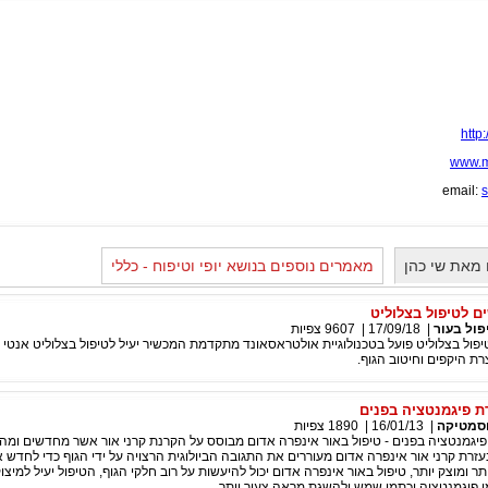
http
www.me
email:
s
מאת שי כהן
מאמרים נוספים בנושא יופי וטיפוח - כללי
 לטיפול בצלוליט
פול בעור
|
17/09/18
|
9607
צפיות
יפול בצלוליט פועל בטכנולוגיית אולטראסאונד מתקדמת המכשיר יעיל לטיפול בצלוליט אנטי איי
ת היקפים וחיטוב הגוף.
 פיגמנטציה בפנים
סמטיקה
|
16/01/13
|
1890
צפיות
יגמנטציה בפנים - טיפול באור אינפרה אדום מבוסס על הקרנת קרני אור אשר מחדשים ומה
בעזרת קרני אור אינפרה אדום מעוררים את התגובה הביולוגית הרצויה על ידי הגוף כדי לחדש
תר ומוצק יותר, טיפול באור אינפרה אדום יכול להיעשות על רוב חלקי הגוף, הטיפול יעיל למיצו
 פיגמנטציה וכתמי שמש ולהשגת מראה צעיר יותר.