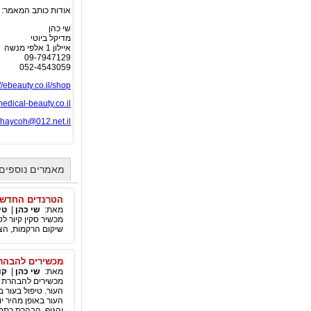
אודות כותב המאמר:
שי כהן
מדיקל ביוטי
איילון 1 אלפי מנשה
09-7947129
052-4543059
://ebeauty.co.il/shop
dical-beauty.co.il
haycoh@012.net.il
מאמרים נוספים 
הטרנדים החדשים
מאת:
שי כהן
|
טי
מכשיר סקין קיור לט
שיקום הרקמות, הצר
מכשירים להבהרת
מאת:
שי כהן
|
קו
מכשירים להבהרת פ
העור. טיפול בעור 
העור באופן מהיר יו
והגוף, הבהרת כתמי