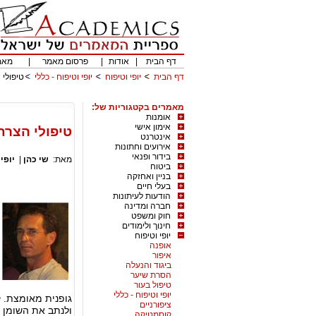
דף הבית
|
אודות
|
פרסום מאמר
|
מאמ
דף הבית
יופי וטיפוח
יופי וטיפוח - כללי
טיפולי הצר
מאמרים בקטגוריות של:
אומנות
אימון אישי
טיפולי הצרת היקפי
אינטרנט
אירועים וחתונות
בידור ופנאי
מאת:
שי כהן
|
יופי 
ביטוח
בניין ואחזקה
בעלי חיים
הודעות לעיתונות
חברה ומדינה
חוק ומשפט
חינוך ולימודים
יופי וטיפוח
אופנה
איפור
ביגוד והנעלה
הסרת שיער
טיפול בעור
יופי וטיפוח - כללי
גופנית מאומצת. ק
ציפורניים
ולנתב את השומן 
קוסמטיקה