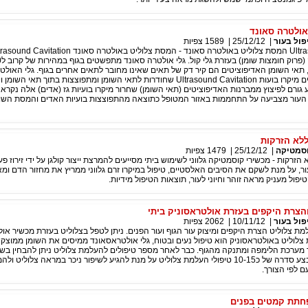
אולטרה סאונד
פול בעור
|
25/12/12
|
1589
צפיות
תאי השומן האדיפוציטים הם קיר דק של תאים שאינו מחובר לתאים אחרים בגוף. גלי האולט
שחודרים לגוף יוצרים מיקרו בועות Ultrasound Cavitation שחודרות לתאי השומן ומתפוצצות בתוך תאי
עור מצביעה על התחממות באזור המטופל כתוצאה מהתפוצצות בועיות האדים והמסת השו
לא הזרקות
סמטיקה
|
25/12/12
|
1479
צפיות
רקות - מכשירי קוסמטיקה גלווני לשימוש ביתי מסייעים להמרצת ייצור קולגן על ידי זירוז פע
 על מנת לשקם את הסיבים האלסטיים, טיפול במיקרו זרם גלווני ממריץ את מחזור הדם ומ
פול מעניק מראה זוהר וחיוני לעור, תוצאות הטיפול מידיות.
הצרת היקפים בעזרת אולטראסוניק ביתי
פול בעור
|
10/11/12
|
2062
צפיות
ת צלוליט הצרת היקפים ומיצוק עור הגוף ועור הפנים. ניתן לטפל בצלוליט בעזרת מכשיר או
 צלוליט באולטראסוניק הוא טיפול נעים ובטוח, גלי אולטראסאונד ממיסים את השומן ממוצק ל
מערכת הלימפה ומתנקה מהגוף. כבר לאחר מספר טיפולים להעלמת צלוליט ניתן להבחין בש
הצלוליט, מומלץ לבצע סדרה של כ10-15 טיפולי העלמת צלוליט על מנת להגיע לשיפור ניכר במראה צלולי
ם לפי הצורך.
פחתת קמטים בפנים