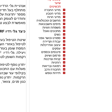
שיער
תכשיטים
מתחלף בעל תדירות
מדעי החברה
מדעי הטבע
מספר יתרונות על ט
מדעי הרוח
וחודרים לעומק הרק
מחשבים וטכנולוגיה
מאפשרת לבצע טיפ
מיסים וחשבונאות
משפחה וזוגיות
מתכונים ואוכל
כיצד גלי רדיו RF גורמים להצרת היקפים והמסת שומנים?
נשים
ספורט וכושר גופני
שיטת הטיפול בע
עבודה וקריירה
לטיפול באזורי השו
עיצוב ואדריכלות
המסת שומן בעזרת 
עסקים
פיננסים וכספים
פרסום ושיווק
רקמות השומן לטמפרטורה
קניות וצרכנות
רוחניות
יתרון נוסף לטיפו
רפואה ובריאות
מעלות עם התכווצ
תחבורה ורכב
בקילופי עור שבהם
תיירות ונופש
כגון פנים, צוואר, 