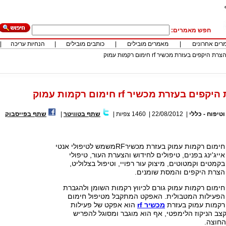
חפש מאמרים:
רים אחרונים
|
מאמרים מובילים
|
כותבים מובילים
|
הנחיות עריכה
|
ת היקפים בעזרת מכשיר rf חימום רקמות עמוק
ם בעזרת מכשיר rf חימום רקמות עמוק
וטיפוח - כללי
|
22/08/2012
|
1460
צפיות
|
שתף בטוויטר
|
שתף בפייסבוק
חימום רקמות עמוק בעזרת מכשירRFמשמש לטיפולי אנטי
אייג'ינג בפנים, טיפולים לחידוש והצערת העור, טיפולי
בקמטים וקמטוטים, מיצוק עור רפויי, וטיפול בצלוליט,
הצרת היקפים והמסת שומנים.
חימום רקמות עמוק גורם לכיווץ רקמות השומן ולהגברת
הפעילות המטבולית. האפקט המתקבל מטיפול חימום
רקמות עמוק בעזרת
מכשיר rf
הוא אפקט של פעילות
צב הניקוז הלימפטי, אף הוא מוגבר ומסוגל להפריש
החוצה.