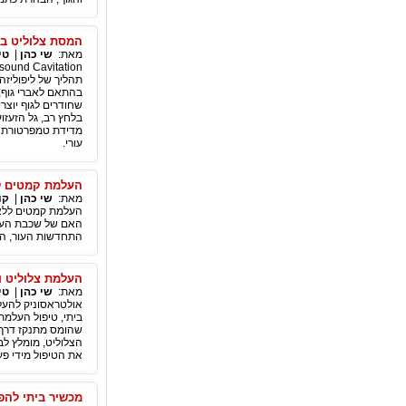
המסת צלוליט ב
מאת:
שי כהן
|
טי
בהתאם לאברי גוף, 
מדידת טמפרטורת ה
עורי.
העלמת קמטים ל
מאת:
שי כהן
|
קו
העלמת קמטים ללא הז
האם של שכבת העור,
התחדשות העור, הטי
העלמת צלוליט ו
מאת:
שי כהן
|
טי
אולטראסוניק להעלמ
ביתי, טיפול העלמת
שהומס מתנקז דרך 
את הטיפול מידי פע
מכשיר ביתי לה