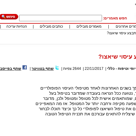
חפש מאמרים:
רים אחרונים
|
מאמרים מובילים
|
כותבים מובילים
|
הנחיות עריכה
|
בצע עיסוי שיאצו?
עיסוי שיאצו?
יופי וטיפוח - כללי
|
22/11/2017
|
2644
צפיות
|
שתף בטוויטר
|
שתף בפייסבו
ך בשנים האחרונות לאחד מטיפולי העיסוי הפופולריים
, נטועה ככל הנראה בעובדה שמדובר בטיפול בעל
ם, שמותאמים אישית לכל מטופל ומטופל ולכן, מדובר
שפעה מקיפה ורחבה יותר על המטופל. אז מה המאפיינים
ם את טיפול השיאצו לפופולרי כל כך וכיצד תוכלו לבחור
שיצליח להתאים עבורכם את תכנית הטיפול הטובה