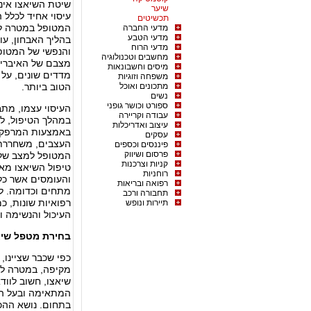
שיטת השיאצו אינה
שיער
עיסוי אחיד לכלל 
תכשיטים
המטופל במטרה לאת
מדעי החברה
מדעי הטבע
בהליך האבחון, עו
מדעי הרוח
והנפשי של המטופל
מחשבים וטכנולוגיה
מצבם של האיברים
מיסים וחשבונאות
מדדים שונים, על
משפחה וזוגיות
מתכונים ואוכל
הטוב ביותר.
נשים
ספורט וכושר גופני
העיסוי עצמו, מתב
עבודה וקריירה
במהלך הטיפול, לו
עיצוב ואדריכלות
באמצעות המרפקים
עסקים
העצבים, משחררת 
פיננסים וכספים
פרסום ושיווק
המטופל למצב של 
קניות וצרכנות
טיפול השיאצו מא
רוחניות
והעומסים אשר כלו
רפואה ובריאות
מתחים וכדומה. לט
תחבורה ורכב
רפואיות שונות, כ
תיירות ונופש
העיכול והנשימה וע
בחירת מטפל שיא
כפי שכבר שציינו, 
מקיפה, במטרה לק
שיאצו, חשוב לוו
המתאימה ובעל הת
בתחום. נושא ההכ