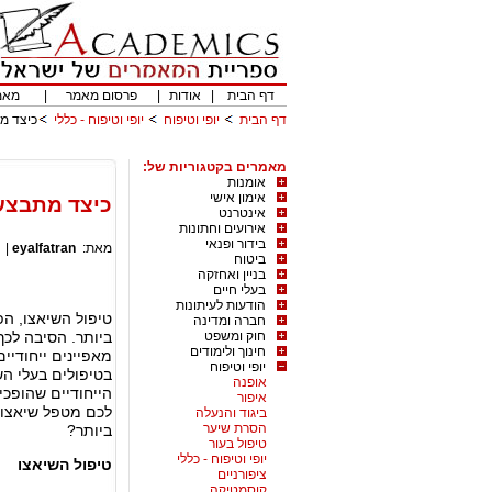
דף הבית
|
אודות
|
פרסום מאמר
|
מאמ
דף הבית
יופי וטיפוח
יופי וטיפוח - כללי
כיצד מת
מאמרים בקטגוריות של:
אומנות
אימון אישי
כיצד מתבצע 
אינטרנט
אירועים וחתונות
בידור ופנאי
מאת:
eyalfatran
|
ביטוח
בניין ואחזקה
בעלי חיים
הודעות לעיתונות
טיפול השיאצו, הפ
חברה ומדינה
חוק ומשפט
ביותר. הסיבה לכך
חינוך ולימודים
מאפיינים ייחודיי
יופי וטיפוח
בטיפולים בעלי ה
אופנה
הייחודיים שהופכי
איפור
לכם מטפל שיאצו 
ביגוד והנעלה
הסרת שיער
ביותר?
טיפול בעור
יופי וטיפוח - כללי
טיפול השיאצו
ציפורניים
קוסמטיקה