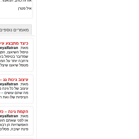
אודות כותב המאמר:
איל פטרן
מאמרים נוספים מאת an
כיצד מתבצע עיס
מאת:
eyalfatran
טיפול השיאצו, הפך
שמדובר בטיפול בעל
ורחבה יותר על המט
מטפל שיאצו שיצלי
עיצוב גינות גג 
מאת:
eyalfatran
עיצוב של כל גינה
הציפיות שלו ואת ה
הקמת גינה – כל
מאת:
eyalfatran
אז לפני שאתם חוש
האפשרויות הן רבות 
פינת ישיבה, פסלים