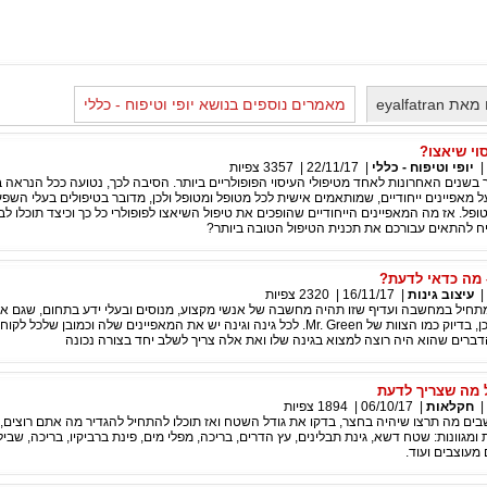
eyalfatr
מאמרים נוספים בנושא יופי וטיפוח - כללי
וי שיאצו?
|
יופי וטיפוח - כללי
|
22/11/17
|
3357
צפיות
 בשנים האחרונות לאחד מטיפולי העיסוי הפופולריים ביותר. הסיבה לכך, נטועה ככל הנראה 
 מאפיינים ייחודיים, שמותאמים אישית לכל מטופל ומטופל ולכן, מדובר בטיפולים בעלי השפ
ופל. אז מה המאפיינים הייחודיים שהופכים את טיפול השיאצו לפופולרי כל כך וכיצד תוכלו לב
ח להתאים עבורכם את תכנית הטיפול הטובה ביותר?
– מה כדאי לדעת?
|
עיצוב גינות
|
16/11/17
|
2320
צפיות
 מתחיל במחשבה ועדיף שזו תהיה מחשבה של אנשי מקצוע, מנוסים ובעלי ידע בתחום, שגם א
מה שהם עושים – כן, בדיוק כמו הצוות של Mr. Green. לכל גינה וגינה יש את המאפיינים שלה וכמובן שלכל
דברים שהוא היה רוצה למצוא בגינה שלו ואת אלה צריך לשלב יחד בצורה נכונה
 מה שצריך לדעת
|
חקלאות
|
06/10/17
|
1894
צפיות
בים מה תרצו שיהיה בחצר, בדקו את גודל השטח ואז תוכלו להתחיל להגדיר מה אתם רוצים,
ומגוונות: שטח דשא, גינת תבלינים, עץ הדרים, בריכה, מפלי מים, פינת ברביקיו, בריכה, שביל
 מעוצבים ועוד.