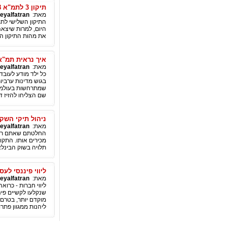
תיקון 3 לתמ"א 38
מאת:
eyalfatran
היום, למרות שיצאה
את מהות התיקון ה
איך נראית תמ"א 38 במתכונתה החד
מאת:
eyalfatran
כל ילד מודע לעובד
בגוש מדינות ערבי
שמתרחשות בעולמנו
שם הצליחו להזיז ד
ניהול תיקי השק
מאת:
eyalfatran
החלטתם שאתם רוצי
מכירים אותו. התקו
תלויה בשוק הבינל
ליווי פיננסי לע
מאת:
eyalfatran
ליווי חברות - כרו
שנקלעו לקשיים פינ
מוקדם יותר, בטרם 
ליהנות ממגוון פתרו