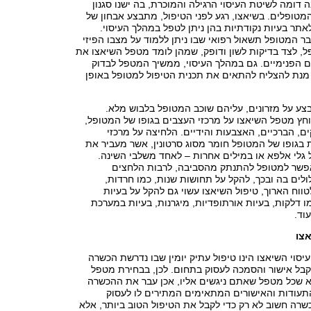
 דומה לשיטת העיסוי הרגילה והמוכרת, בה ישנו סגנון
המטופלים. בשיאצו, רגע לפני הטיפול, מתבצע אבחון של
ר בעיות נקודתיות בהן ניתן לטפל במהלך העיסוי.
בר המטופל תשאול רפואי שבו ניתן ללמוד על מצבו הפיזי
, לצד בדיקות לשון ודופק, שמהן לומד מטפל השיאצו את
 הפנימיים. גם במהלך העיסוי, ממשיך המטפל לבדוק
 מנת להצליח להתאים את תכנית הטיפול למטופל באופן
צע על מזרונים, עליהם שוכב המטופל בלבוש מלא.
חץ מטפל השיאצו על מרכזי העצבים בגופו של המטופל,
, הברכיים, האצבעות והידיים. הלחיצה על מרכזי
בגופו של המטופל חומר מסוג סרטונין, אשר מעביר את
גלי אלפא או במילים אחרות – לאחד משלבי השינה.
פשר למטופל להתנתק מהסביבה, לרבות הלחצים
לים בה ובכך, להקל על תחושות שנות, כמו חרדות,
ווח הארוך, טיפול השיאצו עשוי גם להקל על בעיות
מו דלקות, בעיות אורתופדיות, מיגרנות, בעיות במערכת
וד.
צו
עיסוי השיאצו הינו טיפול עתיק יומין שבו נדרשת הכשרה
בל אישור והסמכה לעסוק בתחום. לכן, בבחירת מטפל
דא שכל מטפל שאתם ניגשים אליו, אכן עבר את ההכשרה
עודות והאישורים המתאימים המתירים לו לעסוק
שרה חשוב לא רק כדי לקבל את הטיפול הטוב ביותר, אלא