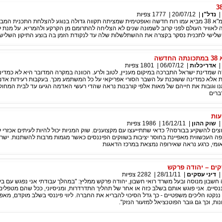
|
נדל"ן
|
20/07/12
|
1777
צפיות
התיקון השלישי לתמ"א 38 מביא עמו רוח חדשה ואופטימית שמציתה תקווה גדולה בנוגע להצלחת התכנית ה
 לאוויר העולם לפני קרוב לשמונה שנים לא הצליחה להתרומם מן הקרקע ולהמריא. על מנת ל
שלישי לתכנית נסקר בקצרה את ההשתלשלות שלה עד לנקודת הזמן בה בוצע התיקון השלישי
שה
|
אדריכלות
|
06/07/12
|
1801
צפיות
ה שמדינת ישראל התברכה במיקום מעניין, לטוב ולרע. הכוונה במקרה המדובר היא לא כמדינ
ות אלא כמדינה ששוכנת על השבר הסורי אפריקאי על כל המשתמע מכך. בעקבות רעידות אד
 וגובות את חייהם של מאות אלפי קורבנות נראה שהדי רעשי האדמה הגיעו עד לבית המחוק
ברים
עות
|
שוק ההון
|
16/12/11
|
1986
צפיות
ם להשקיע בבורסה? כדאי שתתייעצו עם מקצוענים. שוק המניות יכול להיות לעיתים אכזרי 
פה העכשווית מאפיינת בחוסר יציבות בשווקים הפיננסים כאשר מגמות מרבות להשתנות. ישר
אומי, כרגע נראה שאירופה נמצאת במרכז הדאגות
סקים – יהודה פרקש
|
דיני עסקים
|
28/11/11
|
2282
צפיות
אה חשבון מנוסה ובעל משרד רואי חשבון, יהודה פרקש ממליץ: "במהלך עבודתי אני נפגש עם ב
נסיים. אני פוגש אותם בשלב כזה או אחר של תהליך התדרדרות, ומניסיוני, ככל שהם מטפלים
ננקטו הליכים משפטיים - כך גדל הסיכוי להבריא את החברה. ליווי פיננסי בשלב מוקדם, מא
נות, וכך גם גובר הפוטנציאל למזעור הנזק".