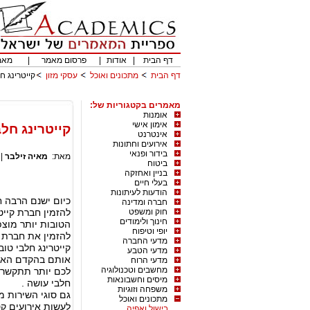
דף הבית
|
אודות
|
פרסום מאמר
|
מאמ
דף הבית
מתכונים ואוכל
עסקי מזון
קייטרינג ח
מאמרים בקטגוריות של:
אומנות
אימון אישי
קייטרינג חלב
אינטרנט
אירועים וחתונות
בידור ופנאי
מאת:
מאיה זילבר
|
ביטוח
בניין ואחזקה
בעלי חיים
הודעות לעיתונות
כיום ישנם הרבה ח
חברה ומדינה
חוק ומשפט
להזמין חברת קייט
חינוך ולימודים
הטובות יותר מוצפ
יופי וטיפוח
להזמין את חברת ק
מדעי החברה
קייטרינג חלבי טוב
מדעי הטבע
אותם בהקדם האפש
מדעי הרוח
מחשבים וטכנולוגיה
לכם יותר תתקשרו 
מיסים וחשבונאות
חלבי עושה .
משפחה וזוגיות
גם סוגי השירות 
מתכונים ואוכל
לעשות אירועים ק
בישול ואפיה