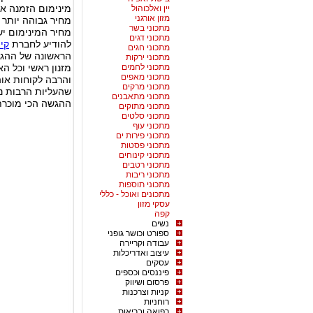
מינימום הזמנה אפ
יין ואלכוהול
מזון אורגני
מחיר גבוהה יותר 
מתכוני בשר
מחיר המינימום יש
מתכוני דגים
להודיע לחברת
קיי
מתכוני חגים
הראשונה של ההגש
מתכוני ירקות
מתכוני לחמים
מזנון ראשי וכל הא
מתכוני מאפים
והרבה לקוחות או
מתכוני מרקים
שהעליות הרבות נ
מתכוני מתאבנים
ההגשה הכי מוכרת 
מתכוני מתוקים
מתכוני סלטים
מתכוני עוף
מתכוני פירות ים
מתכוני פסטות
מתכוני קינוחים
מתכוני רטבים
מתכוני ריבות
מתכוני תוספות
מתכונים ואוכל - כללי
עסקי מזון
קפה
נשים
ספורט וכושר גופני
עבודה וקריירה
עיצוב ואדריכלות
עסקים
פיננסים וכספים
פרסום ושיווק
קניות וצרכנות
רוחניות
רפואה ובריאות