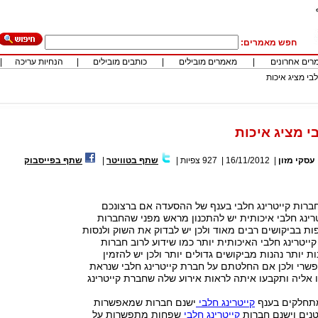
חפש מאמרים:
רים אחרונים
|
מאמרים מובילים
|
כותבים מובילים
|
הנחיות עריכה
|
לבי מציג איכות
י מציג איכות
עסקי מזון
|
16/11/2012
|
927
צפיות
|
שתף בטוויטר
|
שתף בפייסבוק
ברות קייטרינג חלבי בענף של ההסעדה אם ברצונכם
רינג חלבי איכותית יש להתכנון מראש מפני שהחברות
ות בביקושים רבים מאוד ולכן יש לבדוק את השוק ולנסות
ייטרינג חלבי האיכותית יותר כמו שידוע לרוב חברות
ות יותר נהנות מביקושים גדולים יותר ולכן יש להזמין
רי ולכן אם החלטתם על חברת קייטרינג חלבי שנראת
אליה ותקבעו איתה לראות אירוע שלה שחברת קייטרינג
מתחלקים בענף
קייטרינג חלבי
ישנם חברות שמאפשרות
טנים וישנם חברות
קייטרינג חלבי
שפחות מתפשרות על