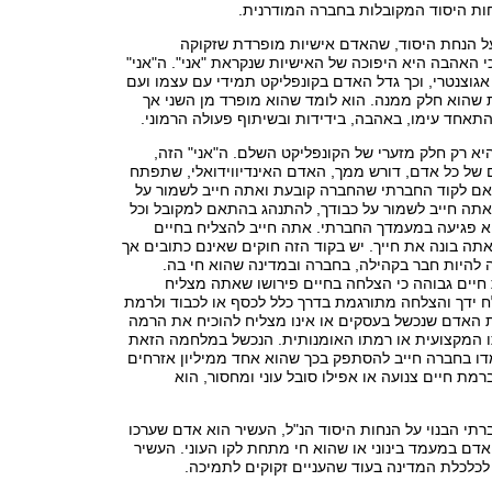
ות היסוד המקובלות בחברה המודרנית.
על הנחת היסוד, שהאדם אישיות מופרדת שזקוקה
האהבה היא היפוכה של האישיות שנקראת "אני". ה"אני"
 אגוצנטרי, וכך גדל האדם בקונפליקט תמידי עם עצמו ועם
 שהוא חלק ממנה. הוא לומד שהוא מופרד מן השני אך
התאחד עימו, באהבה, בידידות ובשיתוף פעולה הרמוני.
א רק חלק מזערי של הקונפליקט השלם. ה"אני" הזה,
 של כל אדם, דורש ממך, האדם האינדיווידואלי, שתפתח
ם לקוד החברתי שהחברה קובעת ואתה חייב לשמור על
אתה חייב לשמור על כבודך, להתנהג בהתאם למקובל וכל
יא פגיעה במעמדך החברתי. אתה חייב להצליח בחיים
ה בונה את חייך. יש בקוד הזה חוקים שאינם כתובים אך
 להיות חבר בקהילה, בחברה ובמדינה שהוא חי בה.
חיים גבוהה כי הצלחה בחיים פירושו שאתה מצליח
 ידך והצלחה מתורגמת בדרך כלל לכסף או לכבוד ולרמת
ת האדם שנכשל בעסקים או אינו מצליח להוכיח את הרמה
 המקצועית או רמתו האומנותית. הנכשל במלחמה הזאת
דו בחברה חייב להסתפק בכך שהוא אחד ממיליון אזרחים
מת חיים צנועה או אפילו סובל עוני ומחסור, הוא
י הבנוי על הנחות היסוד הנ"ל, העשיר הוא אדם שערכו
דם במעמד בינוני או שהוא חי מתחת לקו העוני. העשיר
לכלכלת המדינה בעוד שהעניים זקוקים לתמיכה.