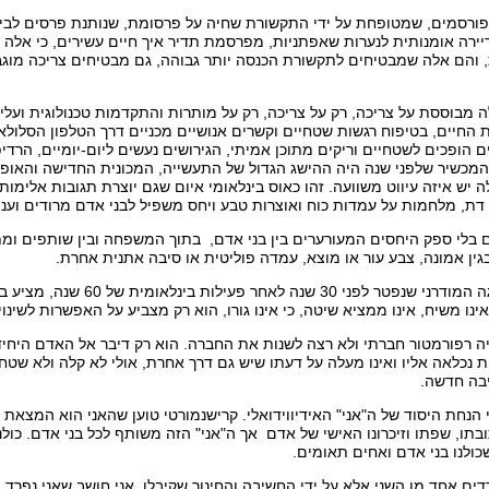
יירה אומנותית לנערות שאפתניות, מפרסמת תדיר איך חיים עשירים, כי אלה 
ת, והם אלה שמבטיחים לתקשורת הכנסה יותר גבוהה, גם מבטיחים צריכה מוגב
 מבוססת על צריכה, רק על צריכה, רק על מותרות והתקדמות טכנולוגית ועל
ת החיים, בטיפוח רגשות שטחיים וקשרים אנושיים מכניים דרך הטלפון הסלולארי
ם הופכים לשטחיים וריקים מתוכן אמיתי, הגירושים נעשים ליום-יומיים, הרדי
ת המכשיר שלפני שנה היה ההישג הגדול של התעשייה, המכונית החדישה והאו
ה יש איזה עיווט משוועה. זהו כאוס בינלאומי איום שגם יוצרת תגובות אלימו
ת, מלחמות על עמדות כוח ואוצרות טבע ויחס משפיל לבני אדם מרודים וענ
ם בלי ספק היחסים המעורערים בין בני אדם, בתוך המשפחה ובין שותפים ומ
בגין אמונה, צבע עור או מוצא, עמדה פוליטית או סיבה אתנית אחרת.
קרישנמורטי, ההוגה המודרני שנפטר
ינו משיח, אינו ממציא שיטה, כי אינו גורו, הוא רק מצביע על האפשרות לשינוי 
יה רפורמטור חברתי ולא רצה לשנות את החברה. הוא רק דיבר אל האדם היחי
נכלאה אליו ואינו מעלה על דעתו שיש גם דרך אחרת, אולי לא קלה ולא שטחי
יבה חדשה.
 הנחת היסוד של ה"אני" האידיווידואלי. קרישנמורטי טוען שהאני הוא המצאת המו
ובתו, שפתו וזיכרונו האישי של אדם אך ה"אני" הזה משותף לכל בני אדם. כולנו
ולנו בני אדם ואחים תאומים.
דים אחד מן השני אלא על ידי החשיבה והחינוך שקיבלו. אני חושב שאני נפרד מן