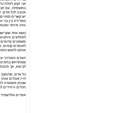
אני זקוק לזולת כ
במשפחה, עם חברים
אהבה לכל אדם, לכ
יש קשרים סמויים 
מפרידה בין בני א
והרג מיותר ומנוגד
נושא אחר שקרישנ
לפולחנים והתנהגו
משפטים קדומים ו
לאומנים קנאים, כ
אותם לחפש נחמות 
האדם המודרני אינ
שמתרחש בתוכינו ו
לביצוע, אך מהבחי
כל אדם, שהמצב הח
חייו אוכלים אותו 
שנותן מאנטרה להש
הכלים היחידים ל
אפרים גולדשמיד