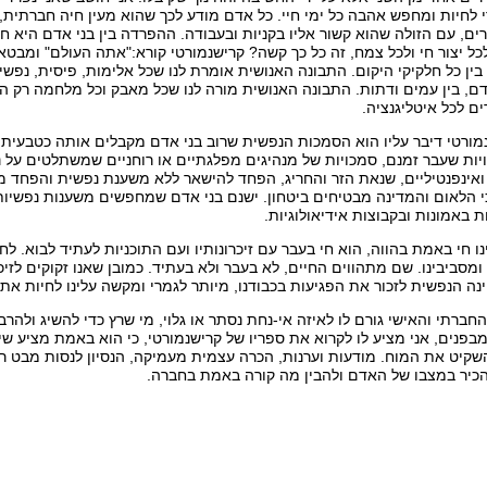
די לחיות ומחפש אהבה כל ימי חיי. כל אדם מודע לכך שהוא מעין חיה חברתית,
, עם הזולה שהוא קשור אליו בקניות ובעבודה. ההפרדה בין בני אדם היא חו
ל יצור חי ולכל צמח, זה כל כך קשה? קרישנמורטי קורא:"אתה העולם" ומבט
בין כל חלקיקי היקום. התבונה האנושית אומרת לנו שכל אלימות, פיסית, נפש
דם, בין עמים ודתות. התבונה האנושית מורה לנו שכל מאבק וכל מלחמה רק הורס
ים לכל איטליגנציה.
מורטי דיבר עליו הוא הסמכות הנפשית שרוב בני אדם מקבלים אותה כטבע
יות שעבר זמנם, סמכויות של מנהיגים מפלגתיים או רוחניים שמשתלטים על נ
אינפנטיליים, שנאת הזר והחריג, הפחד להישאר ללא משענת נפשית והפחד מפ
י הלאום והמדינה מבטיחים ביטחון. ישנם בני אדם שמחפשים משענות נפשיות
באמונות ובקבוצות אידיאולוגיות.
ו חי באמת בהווה, הוא חי בעבר עם זיכרונותיו ועם התוכניות לעתיד לבוא. לח
מסביבינו. שם מתהווים החיים, לא בעבר ולא בעתיד. כמובן שאנו זקוקים לזיכר
נה הנפשית לזכור את הפגיעות בכבודנו, מיותר לגמרי ומקשה עלינו לחיות את 
ברתי והאישי גורם לו לאיזה אי-נחת נסתר או גלוי, מי שרץ כדי להשיג ולהר
מבפנים, אני מציע לו לקרוא את ספריו של קרישנמורטי, כי הוא באמת מציע שינ
קיט את המוח. מודעות וערנות, הכרה עצמית מעמיקה, הנסיון לנסות מבט ראיי
הכיר במצבו של האדם ולהבין מה קורה באמת בחברה.