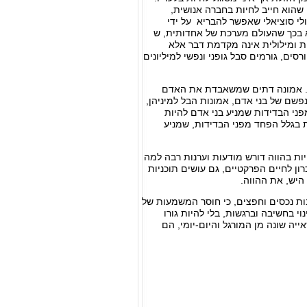
 שהוא חייב לחיות בחברה אנושית,
לי סוציאלי שאפשר להבריא על ידי
א בכך שהעולם מערכת של אחדותית, ש
ית ומילולית אינה מקדמת דבר אלא
ים, גורמים סבל גופני ונפשי למיליונים
ית. אמונה דתים שמשאבדת את האדם
פשם של בני אדם, אמונות הבל למיניהן,
ני הבדידות שמניע בני אדם להיות
 בגלל הפחד מפני הבדידות, שמניע
יות בהווה דורש מודעות וערנות רבה למה
ון לחיים הפרקטיים, גם עושים תוכניות
היש, את ההווה.
בות נכסים וחפצים, כי חוסר המשמעות של
וי בחשיבה וברגשות, בלי להיות גורו
ה שונה מן המורגל והיום-יומי, הם