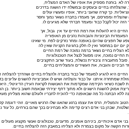
רה לא בוחנת מספיק את אופיו של האדם המצליח,
 שהצלחתו בחיים ובעסקים ובמשלח ידו הושגה בדרכים
יאליות. כך קורה שהעני ביותר, אופיו ומעשיו עולים
 שהצליח ומפורסם, אך מעמדו בחברה נשאר נמוך וחסר
הזה יכול לקבל כבוד ומעמד חברתי שלא מגיעים לו.
החיים היא להעלות את רמת החיים עד אין גבול, אך
 המעמדות הבינוניות והגבוהות נהנים מן האופוריה
פע של חפצים שהיום באופנה ומחר נזרקים לפח. מי שאינו
 יום יום במחסור ואין לו חלק בחגיגת הקניות שאין לה
לא הצליח בחיים נשאר ברמה נמוכה של רמת החיים
ת החיים נמוכה, אינו מסוגל לנצל את הטכנולוגיות
 סובל מתעבורה ציבורית נכשלת, בעוד שרוב התקציבים
הביניים והגבוה, את העשירים והמצליחים בחיים.
החיים היא להגיע למעמד של כבוד בחברה ולהצליח בחיים ושהדרך להצלחה ד
לת שמתחרה איתנו על כבוד והצלחה ושיש לו אמביציות להשגים עליונים בדיוק
ת לשבח כשיאי הקידמה שמקדמות את האנושות לקראת העידן הדיגיטלי, היא ה
ריצת אמוק להשגת הישגים ולא מתוך דחף יצירתי שבאמת חשוב ביותר. בן הא
נה ללא הבחנה כל מה שבאופנה כדי להוכיח לחבריו ולעולם שהוא מצליחן מעולה,
 הטוב והמצליח, הרס את עצמו ברגע שהאגו שלו הרגיש מאויים. זוהי דוגמה ק
לטות, שבהן בני אדם רצים קדימה ולא מבחינים בכך שהם בורחים, כל עוד נפש
 בני אדם איכותיים, ביניהם אומנים, מדענים, טכנולוגים ואנשי מקצוע מעולים
ות הקשה על מקום בצמרת ולא הצליחו במאבק הזה להצלחה בחיים.