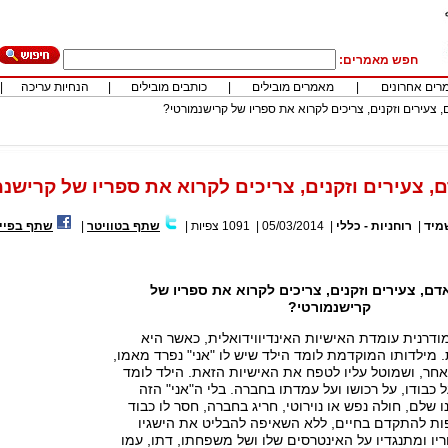
חפש מאמרים:
רים אחרונים
|
מאמרים מובילים
|
כותבים מובילים
|
הנחיות עריכה
|
, צעירים וזקנים, צריכים לקרוא את ספריו של קרישנמורטי?
ם, צעירים וזקנים, צריכים לקרוא את ספריו של קרישנ
מיד
|
רוחניות - כללי
|
05/03/2014
|
1091
צפיות
|
שתף בטוויטר
|
שתף בפיי
דם, צעירים וזקנים, צריכים לקרוא את ספריו של
קרישנמורטי?
דרנית עומדת האישיות האינדיווידואלית, כאשר היא
 מילדותו המוקדמת לומד הילד שיש לו "אני" נפרד מאמו,
חר, ושמוטל עליו לטפח את האישיות הזאת. הילד לומד
 כבודו, על רכושו ועל עמדתו בחברה. בלי ה"אני" הזה
שלם, חולה נפש או נוירוטי, חריג בחברה, חסר לו כבוד
פות להתקדם בחיים, ללא השאיפה להבליט את הישגיו
ו ומתנגדיו על האינטרסים שלו ושל משפחתו, דתו, עמו