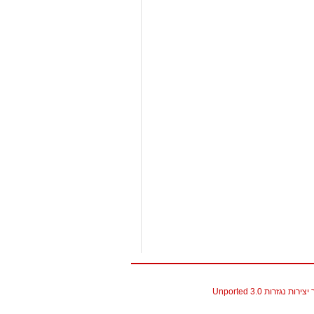
גזרות 3.0 Unported
christian louboutin replica