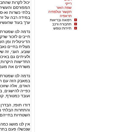
יכול לקרות שהחב
רייקי
המפורסם והעשיר,
שפת האור
תקשור וטלפתיה
בלתי כשרות וא-סוצ
תראפיה
במידה רבה על זה
רפואה ובריאות
ערך בעוד שהעשיר 
תחבורה ורכב
תיירות ונופש
נדמה לנו שמטרת 
חייבים לזכור שרק
הדיגיטלית ומן הש
מצליח בחיים נאבק
שובע. העני, זה ש
ולעיתים גם באיכו
החדישות היקרות,
משרתים את מעמד 
נדמה לנו שמטרת 
במאבק הזה עם הזו
האדם, אלה שזוכו
כפייה להישגים, ב
ועובד כמטורף, קו
דודו תופז, הבדרן
והתחרות הבלתי נש
השטחיות בחייהם.
אין לנו מושג כמה
שנכשלו פעם בתחר