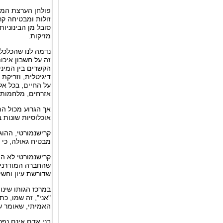
זולות ומבטיחה קר
סובל מן הבינוניו
מזיקות.
נדמה לנו שהכלכלה
זה על חשבון איכו
הקשרים בין המיני
דיגיטלית, וזריק
על החיים, בכל אל
אזרחים, מלחמות ד
אך הגרוע מכול ה
אוכלוסיות שונות 
מבטיח גאולה, כי א
קרישנמורטי לא ה
שהחברה המודרנית 
שדורשת עיון וחש
במרכז הגותו שינוי
"אני", זה שמו, כת
האמיתי, שאומר שכ
בני אדם אינם נפר