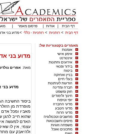
דף הבית
|
אודות
|
פרסום מאמר
|
מאמ
דף הבית
רוחניות
רוחניות - כללי
מדוע בני אדם
מאמרים בקטגוריות של:
אומנות
אימון אישי
מדוע בני אד
אינטרנט
אירועים וחתונות
בידור ופנאי
מאת:
אפרים גולדש
ביטוח
בניין ואחזקה
בעלי חיים
הודעות לעיתונות
מדוע בני א
חברה ומדינה
חוק ומשפט
חינוך ולימודים
יופי וטיפוח
ביסוד החשיבה המו
מדעי החברה
מופרדת מן הזולת.
מדעי הטבע
מאביו ומכל אדם א
מדעי הרוח
שהוא חייב להגן על
מחשבים וטכנולוגיה
מיסים וחשבונאות
האדם למעשה אינו 
משפחה וזוגיות
עצמי, אין לו שאי
מתכונים ואוכל
ולהיאבק עם מתחרי
נשים