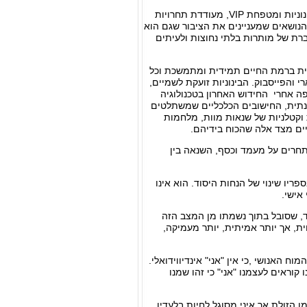
פולחן הערצת המפורסמים, שמטופחת על ידי התקשורת שחיה על פרסומת, שנותנת פרסים לבינוניות ומטפחת VIP, מעודדת תחרויות
הנושאים שמעניינים את הציבור שגם הוא
רת של מותרות בלתי נחוצות ולעיתים
יית ברמת החיים תמידית ומתמשכת וכל
 והפייסבוק. הבינוניות זועקת לשמיים,
פה אחרי החידוש האחרון בטכנולוגיה
פנתית, החישובים הכלכליים שמשתלטים
ת וקטלניות של שנאות מוות, מלחמות
יים מצד אלה שהכוח בידיהם.
תחרים על מעמד וכסף, השנאה בין
 לפני 30 שנה לאחר פעילות בינלאומית של 60 שנה, מציע בספריו שינוי של הנחות היסוד. הוא אינו
אישי.
ד, שסובל בתוך נשמתו מן המצב הזה
ת, אך יותר אמיתית, יותר מעמיקה,
ח האנושי ,כי אין "אני" אינדיווידואלי.
 קוראים לעצמנו "אני" כי זהו שמנו
 הזולת אך איני מסוגל לחיות בלעדיו.