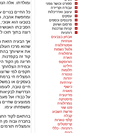
ומולדתו. אלה הנח
ספורט וכושר גופני
עבודה וקריירה
כל החיים בנויים 
עיצוב ואדריכלות
עסקים
ומחפשת אהבה, כי 
פיננסים וכספים
בטבעו הוא אנוכי,
פרסום ושיווק
הסביבתו האנושית
קניות וצרכנות
רוצה בתוך תוכו ל
רוחניות
אבחון בצבעים
אנרגיות
אך הבעיה הזאת הי
אסטרולוגיה
שהוא מרכז העולם
גלגול נשמות
את אישיותך בהתא
גרפולוגיה
קוד זה בקפדנות. 
הארה
חריגה מן הקוד ה
הורוסקופ
הילינג
וכמידת הצלחתך את
חלומות
תקפים למי שרוצה
טנטרה
המצליח חי ברמת 
יהדות
בעסקים או במשלח
יצירתיות
חיים טובה, לעומ
כישוף
מאגיה
הנדרשת לבקיאותו
מדיטציה
על כבודו ועל מעמ
מיסטיקה
ממוצעים שחיים בר
נומרולוגיה
ומשפחתו עימו.
פנג שווי
פרשת השבוע
קבלה
בהתאם לקוד החברת
קלפי טארות
בחברה גבוה מן הא
קריסטלים
והמצליח תורמים 
רוחניות - כללי
רונים