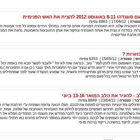
ט 2012 להצית את האש הפנימית
נטרה
|
17/06/12
|
8963
צפיות
 הטבעית שלנו, היא האנרגיה המניעה אותנו קדימה. במהלך החיים אספנו כל מיני אמונות ה
ות. בסדנה זו נצית את אותה האנרגיה ונחקור את אותן ההטבעות והאמונות, נחווה את המניו
ת אהבה ומדיטציה.
וגיות ?
וש
|
טנטרה
|
15/05/12
|
9253
צפיות
בץ השעמום הזה לזנק לומר " טוב , כנראה שזה לא זה! " ולעבור לקשר הבא וזה באמת יכול 
ר מכן המרדף אחרי "ריגוש חדש ונוצץ" עם רף התמכרות הולך וגובר ( כן גם זו התמכרות ) מת
 דבר שאינו במת קיים מרוקן ומתיש פיזית ורגשית, עד שמגיע הנקודה שעוד לפני שמתחילים מ
ח לכל הריטואל הזה בכל פעם מחדש.
העיר את הלב המואר 13-16 ביוני
בר
|
טנטרה
|
23/04/12
|
8849
צפיות
תרגילים ומדיטציות המיועדים לפתוח את לבכם. תגלו הנאה צרופה ושמחה ע"י הרחבת שדה ה
אור החי שלכם. תרגישו חופשיים ומוזמנים לחלוק את האנרגיות האוהבות של שלווה, אמת, יופי
אה בשלמותה. בסדנה זו תוכלו להיזכר כיצד לחבר מחדש את העצמי רב הממדים המלא אל ה
ות לרבדים העמוקים של לבכם. בזמננו יחד נתאמן במספר תרגילים מהנים כמו תרגילי טנט
אנה, לרקוד בחשיכה, ריקוד ברכות סו∙פי.