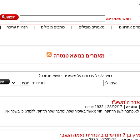
חפש מאמרים:
רים אחרונים
|
מאמרים מובילים
|
כותבים מובילים
|
הנחיות עריכה
|
מאמרים בנושא טנטרה
רוצה לקבל עדכונים על מאמרים בנושא טנטרה?
אימייל:
תדירות:
אדר ה'תשע"ז
טנטרה
|
28/02/17
|
1932
צפיות
א כתבה לשון הרחקה, חוץ מאשר באיסור שקר. 'מדבר שקר תרחק'. ללמדנו כי בשקר אין
חיית נעמה הנגבי
וש
|
טנטרה
|
07/01/15
|
2839
צפיות