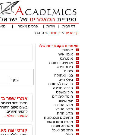
דף הבית
|
אודות
|
פרסום מאמר
|
מאמ
דף הבית
רוחניות
טנטרה
מאמרים בקטגוריות של:
אומנות
אימון אישי
אינטרנט
אירועים וחתונות
בידור ופנאי
ביטוח
בניין ואחזקה
בעלי חיים
שמך:
הודעות לעיתונות
חברה ומדינה
חוק ומשפט
חינוך ולימודים
אמרי שפר ב' 
יופי וטיפוח
מאת:
דוד דרומר
|
מדעי החברה
בשום מקום התורה ל
מדעי הטבע
לחפש היתרים.
מדעי הרוח
למאמר המלא...
מחשבים וטכנולוגיה
מיסים וחשבונאות
משפחה וזוגיות
קורס יוגה מעמיק בן 7 חודשים בהנ
מתכונים ואוכל
נשים
מאת:
לילה בן הר