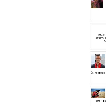
ת בואו
ומיננית,
ה.
 האחדות על
חווה את