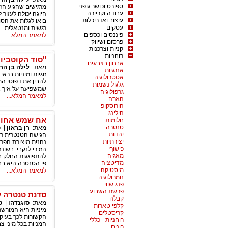
ספורט וכושר גופני
מרגישים שהגיע הזמ
עבודה וקריירה
היוגה יכולה לעזור
עיצוב ואדריכלות
בואו לגלות את הסו
עסקים
רגשית ומנטאלית.
פיננסים וכספים
למאמר המלא...
פרסום ושיווק
קניות וצרכנות
רוחניות
"סוד הקוטביות ב
אבחון בצבעים
מאת:
לילה בן הר
אנרגיות
זוגיות ומיניות בר
אסטרולוגיה
להבין את דפוסי המ
גלגול נשמות
שמשפיעה על איך אנ
גרפולוגיה
למאמר המלא...
הארה
הורוסקופ
הילינג
אח שמש אחות ל
חלומות
טנטרה
מאת:
רן בראון
|
ט
יהדות
הגישה הטנטרית רו
יצירתיות
נהנית מיצירת הפר
כישוף
הזכרי לנקבי. בשו
מאגיה
להתפוגגות החלק ב
מדיטציה
פי הטנטרה היא בח
מיסטיקה
למאמר המלא...
נומרולוגיה
פנג שווי
פרשת השבוע
סדנת טנטרה עם סוגנדהו 8-11 באוגוס
קבלה
מאת:
סוגנדהו
|
ט
קלפי טארות
מיניות היא המורשת
קריסטלים
הקשורות לכך בעיקר
רוחניות - כללי
המניות בכל מיני צ
רונים