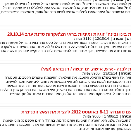
ן לעשות שינוי משמעותי בחייכם? ומוכנים לעשות משהו בשביל עצמכם? רוצים לדעת איך
 לכם? ואולי אתם כבר מתרגלים יוגה, אבל מרגישים שהגיע הזמן לצלול לרבדים עמוקים יותר?
דות הכמוסים של היוגה שעזרו למיליוני אנשים לחיות חיים של אושר, משמעות ובריאות פיזית,
ינו ובינה" זוגיות ומיניות בראי הצ'אקרות סדנת ערב 20.10.14
וש
|
טנטרה
|
12/10/14
|
3116
צפיות
אי הצ'אקרות סדנת ערב - טנטרה מסורתית בואו נדבר על סקס אחר בואו נדבר על תקשורת אחר
יניות השונים - ואיך הם יכולים להשפיע על החיים שלכם! לכל אחד ואחת מאיתנו יש צ'אקרה ד
חנו נחווה את המציאות, איך אנחנו נגיב לסיטואציות ולצורה בה נקיים יחסי מין ונעשה אהב
בנה - איש, אישה, ים יבשה / רן בראון (קאי)
נטרה
|
23/02/14
|
8905
צפיות
אה את היופי בעולם הדואלי. הקוטבי. את המלאות וההעצמה שיוצרים הקטבים. הטנטרה
דה. היא מבחינה לעומק בשוני, בהבדלה. היא מעמיקה את ההבדלים שבין הגבר לאישה.
נה ממרבית הדרכים המיסטיות במזרח, הטנטרה אינה מחפשת אחר אחדות. אינה מטיפה
תוך השלם. הטנטרה חוגגת את השונות, את הזוגיות, היא מדגישה את המרחק שבין החלקים.
ירת המחדל. היא המקור ממנו צמחה הדואליות, ממנו התפתח האחד אל תוך השניים.
ט 2012 להצית את האש הפנימית
נטרה
|
17/06/12
|
9060
צפיות
 הטבעית שלנו, היא האנרגיה המניעה אותנו קדימה. במהלך החיים אספנו כל מיני אמונות
 בגיל ההתבגרות. בסדנה זו נצית את אותה האנרגיה ונחקור את אותן ההטבעות והאמונות, נ
בעים מתוך מודעות אהבה ומדיטציה.