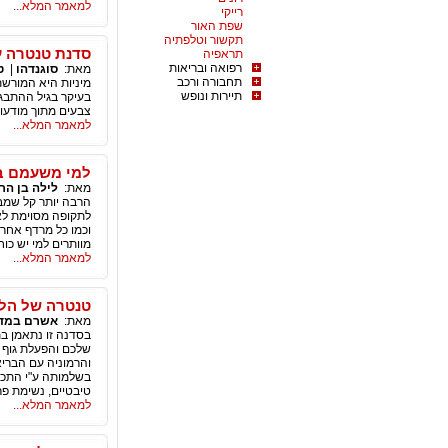
למאמר המלא...
רייקי
שפת האור
תקשור וטלפתיה
סדנת טנטרה עם סוגנדהו 8-11 באוגוס
תראפיה
רפואה ובריאות
מאת:
סוגנדהו
|
ט
תחבורה ורכב
מיניות היא המורשת
תיירות ונופש
בעיקר בגיל ההתבגר
צבעים מתוך מודעו
למאמר המלא...
למי משעמם בז
מאת:
לילה בן הר
הרבה יותר קל שמבצ
לתקופה מסוימת לאח
וכמו כל מרדף אחרי
מוותרים למי יש כו
למאמר המלא...
טנטרה של הלב - ל
מאת:
אשרם במד
בסדנה זו נתאמן ב
שלכם והפעלת גוף ה
והרמוניה עם הברי
בשלמותה ע"י התכנס
טיבטיים, נשימת פר
למאמר המלא...