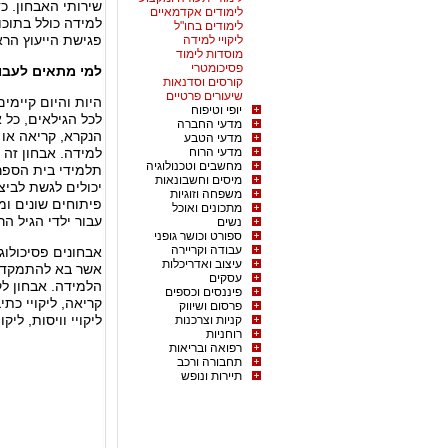
שירותי האבחון. כד
לימודים אקדמאיים
למידה כולל בתוכ
לימודים בחו"ל
פגישת הייעוץ הרא
ליקויי למידה
מוסדות לימוד
פסיכומטרי
למי מתאים לעבור
קורסים וסדנאות
שיעורים פרטיים
היות והיום קיימי
יופי וטיפוח
לכל הגילאים, כל 
מדעי החברה
הנקרא, קריאה או מ
מדעי הטבע
מדעי הרוח
למידה. אבחון זה 
מחשבים וטכנולוגיה
תלמידי בית הספר 
מיסים וחשבונאות
יכולים לגשת לביצ
משפחה וזוגיות
פיתוחים שונים ו
מתכונים ואוכל
עבור ילדי הגיל ה
נשים
ספורט וכושר גופני
עבודה וקריירה
אבחונים פסיכולוגי
עיצוב ואדריכלות
אשר בא להתמקד בל
עסקים
הלמידה. אבחון לק
פיננסים וכספים
קריאה, ליקויי כתיב
פרסום ושיווק
ליקויי וויסות, ל
קניות וצרכנות
רוחניות
רפואה ובריאות
תחבורה ורכב
תיירות ונופש