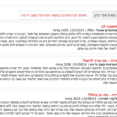
מאת אורי כהן
מאמרים נוספים בנושא הפרעות קשב וריכוז
שובה לנו
תכונים ואוכל - כללי
|
01/10/14
|
1455
צפיות
דיטורית המתמחה באפייה ללא גלוטן ובעלת העסק 'המאפים של תמר', הבינה כי אפייה ללא 
אנרגיות והרגשה טובה לאורך כל היום, היא החליטה להביא את הבשורה לכולם. היא למדה ו
ולילות, טעמה ושיפרה, יצרה תערובות קמחים ייחודיים ורק אז התחילה במלאכה. כיום, אופה
הבה למאות משפחות, מוצרים בריאים, מזינים וטעימים. תמר הוכיחה כי מאפים ללא גלוטן יכו
 לאתר של תמר ותיהנו גם אתם.
מידה – מה צריך לדעת?
פרעות קשב וריכוז
|
01/09/14
|
3296
צפיות
מתקדם כך התחום האבחוני והטיפולי בכל עניין שהוא הולך ומתפתח. פעם, ילד שהיה מתקשה
ד בעייתי, כזה שהמורים לא רוצים להשקיע בו ובהתאם גם ההורים היו מתייאשים וחושבים ש"ל
נים כבר שלכל ילד יש את הסיבות שלו לקשיים ובחלק גדול מהמקרים ניתן לעזור ואפילו לפתור
ות למידה ניתן לעלות על הבעיה ולסייע לתלמיד להדביק את חומר הלימוד עם שאר בני כיתתו וכ
עצמי שלו.
ידה – מה זה בכלל?
יקויי למידה
|
01/09/14
|
3919
צפיות
ל כמו גם תלמידים בעולם כולו סובלים מקשיי למידה, קשיים שיכולים להופיע ממספר סיבות ו
ת. בעבר, ילד שלא היה מצליח להדביק את בני כיתתו בחומר הלימוד היה נשאר בצד ללא טיפ
יש דחוי, להורדת הביטחון העצמי שלו, מה שהיה יוצר כדור שלג ובסופו של דבר גם בהמשך חיי
אנטלגנטי כבני גילו והדימוי העצמי שלו היה נמוך מאוד. היום על ידי אבחון ליקויי למידה נית