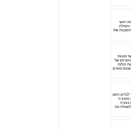
קודי קשב ממושך. האותיות t.o.v.a מייצגות את ראשי
חיץ והמילה
תגובות שלו
שר מונעת
וצרותן של
ת יכולות
ושונות מאדם
עד לבדוק האם
נמצא כי
 בצורה
 לשאלה מה