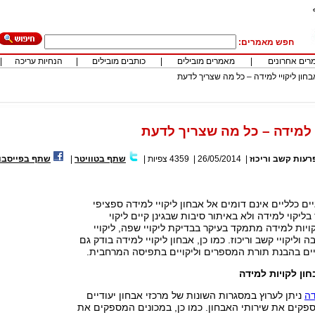
חפש מאמרים:
רים אחרונים
|
מאמרים מובילים
|
כותבים מובילים
|
הנחיות עריכה
|
בחון ליקויי למידה – כל מה שצריך לדעת
י למידה – כל מה שצריך לדעת
רעות קשב וריכוז
|
26/05/2014
|
4359
צפיות
|
שתף בטוויטר
|
שתף בפייסבו
ים כלליים אינם דומים אל אבחון ליקויי למידה ספציפי
יקוי למידה ולא באיתור סיבות שבגינן קיים ליקוי
ויות למידה מתמקד בעיקר בבדיקת ליקויי שפה, ליקויי
ה וליקויי קשב וריכוז. כמו כן, אבחון ליקויי למידה בודק גם
יקויים בהבנת תורת המספרים וליקויים בתפיסה המרחבית.
ן לקויות למידה
דה
ניתן לערוץ במסגרות השונות של מרכזי אבחון יעודיים
קים את שירותי האבחון. כמו כן, במכונים המספקים את