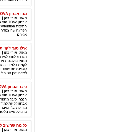
מוקדם לזהות את ה
מהו אבחון TOVA ומה הוא בודק?
מאת:
אורי כהן
|
ח
הפרעה שהוצמדה לבע
אליהם
אילו סוגי לקויו
מאת:
אורי כהן
|
ח
הגדרת לקות למידה 
מהאדם למצות את פו
לקויות הלמידה ומכא
קוגניטיביות שונות 
לאדם ולכן הטיפול 
כיצד אבחון TOVA מסייע להשלים מערך אבחון לקויות למידה
מאת:
אורי כהן
|
ל
אבחון 
הנבחן סובל מהפרעו
אבחון לקויות למיד
מדויקת על הסיבה 
גורם לקשיים בלימוד
כל מה שחשוב לדעת
מאת:
אורי כהן
|
ל