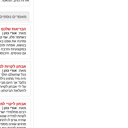
אודות כותב המאמר:
מאמרים נוספים 
הבריאות שלכם ח
מאת:
אורי כהן
|
מ
כשתמר פלג, שף קונ
ומזינה את גופנו ב
בנושא, אפתה ימים 
במקצועיות והרבה א
גם טעימים. היכנסו
אבחון לקויות ל
מאת:
אורי כהן
|
ה
ככל שהעולם הולך ו
היה מיד מתויג כיל
כלום" אך היום מבי
על ידי אבחון לקוי
להעלאת הביטחון ה
אבחון ליקויי למ
מאת:
אורי כהן
|
ל
רבים מתלמידי ישרא
לקויות למידה שונו
שהיה גורם לו להרג
מרגיש שאינו מספיק 