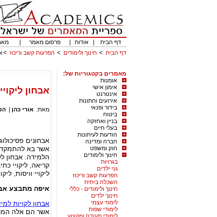
דף הבית
|
אודות
|
פרסום מאמר
|
מאמ
דף הבית
חינוך ולימודים
הפרעות קשב וריכוז
א
מאמרים בקטגוריות של:
אומנות
אימון אישי
אבחון ליקוי
אינטרנט
אירועים וחתונות
בידור ופנאי
מאת:
אורי כהן
|
הפ
ביטוח
בניין ואחזקה
בעלי חיים
הודעות לעיתונות
אבחונים פסיכולוגי
חברה ומדינה
חוק ומשפט
אשר בא להתמקד בל
חינוך ולימודים
הלמידה. אבחון לק
בגרויות
קריאה, ליקויי כתיב
גני ילדים
ליקויי וויסות, ל
הפרעות קשב וריכוז
השכלה ביתית
איפה מתבצע אבחו
חינוך ולימודים - כללי
חינוך ילדים
לימוד עצמי
אבחון לקויות למי
לימודי שפות
אשר הם אלה המספ
לימודי תעודה ומקצוע