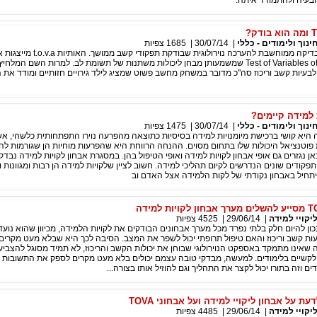
בעיה ולהתמודד איתה.
ינוך ולימודים - כללי
|
30/07/14
|
1685
צפיות
אבחון TOVA הוא בדיקה ממוחשבת להערכה נוירולוגית שבודקת תפ
התיבות Test of Variables of Attention שמשמעותן מבחן ליכולות משתנות של תשומת לב. למרות השם המל
יות קשב וריכוז סה"כ מדובר במשחק מחשב פשוט שמציג לילד גירויים חזותיים ומודד את ה
ת למידה קיימים?
ינוך ולימודים - כללי
|
30/07/14
|
1475
צפיות
היא קושי ברכישת מיומנויות למידה בסיסיות כתוצאה מהפרעה נוירו התפתחותית כלשהי, א
טנציאל היכולות שלו בתחום מסוים. ההנחה הרווחת היא שהפרעות מוחיות הן שגורמות להיו
ן נגזרים גם אופי אבחון לקויות למידה ואופי הטיפול בהן. במסגרת אבחון לקויות למידה נבדקו
ותפקודים שונים הנדרשים לקיום תהליכי למידה. חשוב לציין שלקויות למידה הן רבות ומגוונות 
יתחיל באבחון נקודתי של לקות הלמידה אצל האדם וב
יקויי למידה
|
29/06/14
|
4525
צפיות
TOVA הוא נכון להיום חלק בלתי נפרד מכל מערך אבחונים הבודקים את לקויות הלמידה, מכיוון שהוא נו
ת קשב וריכוז והאם טיפול תרופתי יכול לשפר את המצב. הסיבה לכך היא שבלא מעט מקרים 
ה שאינו מתמקד באספקט הנוירולוגי שבוחן את יכולות הקשב והריכוז, לא תמיד מסוגל להצביע
לקשיים בלימודים. למעשה, מבדקי טובה עצמם יכולים בלא מעט מקרים לספק את התשובות
ים וזה בתורו יכול לקצר את התהליך וגם להוזיל אותו בצורה...
 על אבחון ליקויי למידה ועל אבחוני TOVA
יקויי למידה
|
29/06/14
|
4485
צפיות