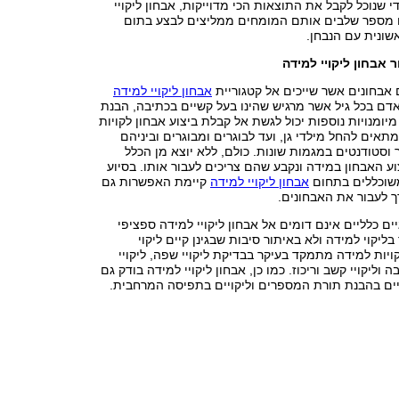
י שנוכל לקבל את התוצאות הכי מדוייקות, אבחון ליקויי
ו מספר שלבים אותם המומחים ממליצים לבצע בתום
שונית עם הנבחן.
 אבחון ליקויי למידה
ם אבחונים אשר שייכים אל קטגוריית
אבחון ליקויי למידה
אדם בכל גיל אשר מרגיש שהינו בעל קשיים בכתיבה, הבנת
יומנויות נוספות יכול לגשת אל קבלת ביצוע אבחון לקויות
מתאים להחל מילדי גן, ועד לבוגרים ומבוגרים וביניהם
וסטודנטים במגמות שונות. כולם, ללא יוצא מן הכלל
וע האבחון במידה ונקבע שהם צריכים לעבור אותו. בסיוע
משוכללים בתחום
אבחון ליקויי למידה
קיימת האפשרות גם
רך לעבור את האבחונים.
ים כלליים אינם דומים אל אבחון ליקויי למידה ספציפי
יקוי למידה ולא באיתור סיבות שבגינן קיים ליקוי
ויות למידה מתמקד בעיקר בבדיקת ליקויי שפה, ליקויי
ה וליקויי קשב וריכוז. כמו כן, אבחון ליקויי למידה בודק גם
יקויים בהבנת תורת המספרים וליקויים בתפיסה המרחבית.