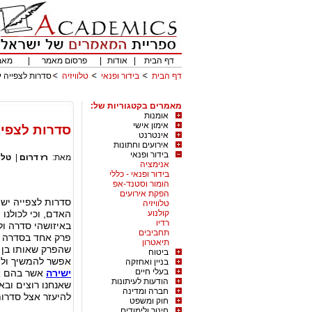
דף הבית
|
אודות
|
פרסום מאמר
|
מאמ
דף הבית
בידור ופנאי
טלוויזיה
סדרות לצפייה י
מאמרים בקטגוריות של:
אומנות
אימון אישי
סדרות לצפיי
אינטרנט
אירועים וחתונות
בידור ופנאי
מאת:
רז דרום
|
טלו
אנימציה
בידור ופנאי - כללי
הומור וסטנד-אפ
הפקת אירועים
סדרות לצפייה ישי
טלוויזיה
קולנוע
האדם, וכי לכולנו
רדיו
באיזושהי סדרה ול
תחביבים
פרק אחד בסדרה מס
תיאטרון
שהפרק שאותו בן 
ביטוח
אפשר להמשיך ולצ
בניין ואחזקה
בעלי חיים
ישירה
אשר בהם אנ
הודעות לעיתונות
שאנחנו רוצים ובאי
חברה ומדינה
להיעזר אצל סדרות
חוק ומשפט
חינוך ולימודים