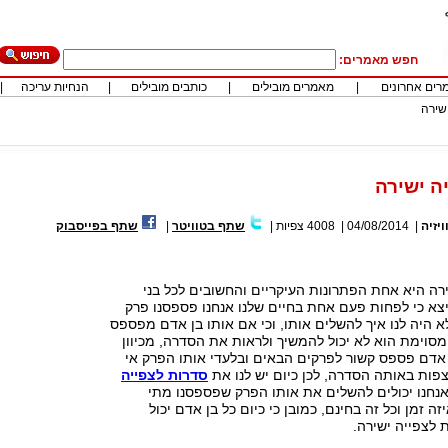
חפש מאמרים:
רים אחרונים
|
מאמרים מובילים
|
כותבים מובילים
|
הנחיות עריכה
|
שירה
ה ישירה
ויזיה
|
04/08/2014
|
4008
צפיות
|
שתף בטוויטר
|
שתף בפייסבוק
רה היא אחת הפתרונות העיקריים והחשובים לכל בני
 יצא כי לפחות פעם אחת בחיים שלנו אנחנו פספסנו פרק
א היה לנו איך להשלים אותו, וכי אם אותו בן אדם מפספס
וימת הוא לא יכול להמשיך ולראות את הסדרה, מכיוון
אדם פספס קשור לפרקים הבאים ובלעדי אותו הפרק אי
פות באותה הסדרה, לכן כיום יש לנו את
סדרות לצפייה
חנו יכולים להשלים את אותו הפרק שפספסנו מתי
זה זמן וכל זה בחינם, כמובן כי כיום כל בן אדם יכול
 לצפייה ישירה.