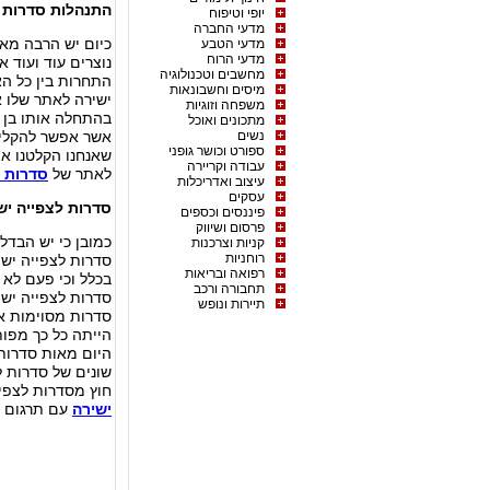
התנהלות סדרות ל
יופי וטיפוח
מדעי החברה
כיום יש הרבה מאו
מדעי הטבע
מדעי הרוח
נוצרים עוד ועוד 
מחשבים וטכנולוגיה
התחרות בין כל הא
מיסים וחשבונאות
ישירה לאתר שלו א
משפחה וזוגיות
בהתחלה אותו בן 
מתכונים ואוכל
נשים
אשר אפשר להקליט
ספורט וכושר גופני
שאנחנו הקלטנו א
עבודה וקריירה
לאתר של
סדרות ל
עיצוב ואדריכלות
עסקים
סדרות לצפייה יש
פיננסים וכספים
פרסום ושיווק
כמובן כי יש הבדל
קניות וצרכנות
רוחניות
סדרות לצפייה ישי
רפואה ובריאות
בכלל וכי פעם לא 
תחבורה ורכב
סדרות לצפייה ישי
תיירות ונופש
סדרות מסוימות אש
הייתה כל כך מפות
היום מאות סדרות ל
שונים של סדרות 
חוץ מסדרות לצפי
ישירה
עם תרגום מו