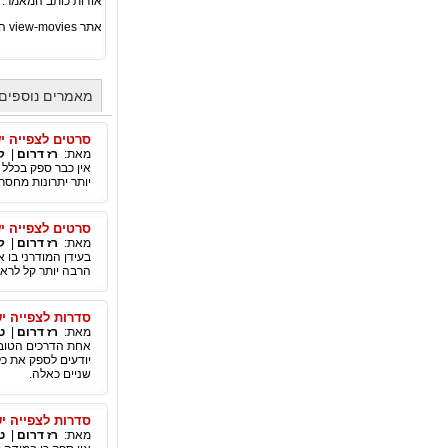
אודות כותב המאמר:
אתר view-movies הוא אתר של
מאמרים נוספים 
סרטים לצפייה י
מאת:
רז דרום
|
ק
אין כבר ספק בכלל 
יותר יתרונות מחסרו
סרטים לצפייה י
מאת:
רז דרום
|
ק
בעידן המודרני בו 
הרבה יותר קל לראות
סדרות לצפייה י
מאת:
רז דרום
|
ט
אחת הדרכים הטובו
יודעים לספק את כ
שניים כאלה.
סדרות לצפייה י
מאת:
רז דרום
|
ט