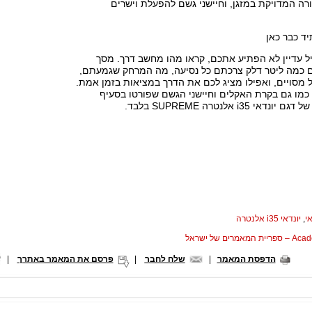
ה המדויקת במזגן, וחיישני גשם להפעלת וישרים
ד כבר כאן
ל עדיין לא הפתיע אתכם, קראו מהו מחשב דרך. מסך
כם כמה ליטר דלק צרכתם כל נסיעה, מה המרחק שגמעתם,
ל מסויים, ואפילו מציג לכם את הדרך במציאות בזמן אמת.
ה, כמו גם בקרת האקלים וחיישני הגשם שפורטו בסעיף
i35 אלנטרה SUPREME בלבד.
אי
,
יונדאי i35 אלנטרה
המאמרים של ישראל
הדפסת המאמר
|
שלח לחבר
|
פרסם את המאמר באתרך
|