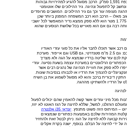
מנוע הרכב הוא בנפח 1,591 סמ"ק. הרכב מסוגל להגיע למהירויות גבוהות
נחשב קל לתפעול ונהיגה. גיר ההילוכים שלו אוטומטי
לוכים. ההגה מצופה עור וכך גם גיר ההילוכים. המושבים מרופדים
שוב מאלו – הרכב הוא רכב המשפחה המפנק ביותר שכן
רוחבו המתנשא ל 1.775 מטר הוא ללא ספק ממצא נדיר המאפשר לכל יושבי
וחה רבה גם אם הוא מאוייש בכל שלושת הנוסעים שהוא
מת
 רכב אשר תוכלו לחבר אליו את כל סוגי עזרי האודיו
והמולטימדיה שלכם: גם 2.5 מ"מ סטנדרטי, גם USB וגם אייפוד. מערכת
 לכם עזר שליטה ברדיו שנמצא על הגה ולא מצריך
כפתורים הרלוונטיים במערכת עצמה בשעת נסיעה. עזרי
פרו ללא ספק את חוויית הנהיגה של נהגים רבים אשר
קציונליים להנמיך את הרדיו או לכבותו בנסיבות שונות.
תקין דיבורית ברכב והוא לא מסוגל לשמוע את בן השיח
ט על הרדיו ולהשתיקו מההגה.
לנהיגה
הנות מכל מיני עזרים אשר קשה להאמין שהם יכולים לפעול
מעולם הורגלנו, למשל, שללא לחיצה על הגז האוטו לא יזוז,
וט – המיתוס הזה פשוט מתנפץ.
יונדאי
i35
אלנטרה
לטת המהירות שלכם באמצעות כפתורים שנמצאים
רות קבועה ללא לחיצה על הגז. ניתן לבטל זאת ולהחזיר
על ידי לחיצה על הבלם. בנוסף, ישנה בקרת אקלים