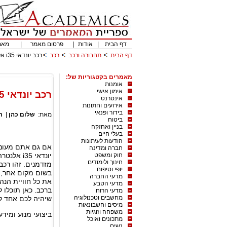
דף הבית
|
אודות
|
פרסום מאמר
|
מאמ
דף הבית
תחבורה ורכב
רכב
רכב יונדאי i35 אלנטרה – להרגיש כמו בבית בזמן הנהיגה
מאמרים בקטגוריות של:
אומנות
אימון אישי
רכב יונדאי i35 אלנטרה – להרגיש כמו בבית בזמן הנהיגה
אינטרנט
אירועים וחתונות
בידור ופנאי
מאת:
שלום כהן
|
ר
ביטוח
בניין ואחזקה
בעלי חיים
הודעות לעיתונות
אם גם אתם מעוניי
חברה ומדינה
חוק ומשפט
יונדאי 35
חינוך ולימודים
מזדמנים. זהו רכב
יופי וטיפוח
בשום מקום אחר, 
מדעי החברה
את כל חוויית הנה
מדעי הטבע
ברכב. כאן תוכלו 
מדעי הרוח
מחשבים וטכנולוגיה
שיהיה לכם אחד 
מיסים וחשבונאות
משפחה וזוגיות
ביצועי מנוע ומידע
מתכונים ואוכל
נשים