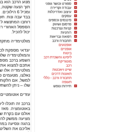
ספורט וכושר גופני
תוך הנעה שקטה, ו
עבודה וקריירה
ומכיל 6 הי
עיצוב ואדריכלות
עסקים
בבד עבה ונוח. ח
פיננסים וכספים
פרסום ושיווק
הספסל האחורי רו
קניות וצרכנות
יכול להכיל.
רוחניות
רפואה ובריאות
תחבורה ורכב
מולטימדיה מתקד
אופנועים
אופניים
יונדאי מספקת לכם
ביטוח
ליסינג והשכרת רכב
השמע ברכב מספקת
מוטוריקה
אתכם למצוא את ה
רכב
שייט ויאכטות
מולטימדיה אלו שי
תאונות דרכים
נאלצו, מטעמים פונ
תחבורה ורכב - כללי
למשל, אם הלקוח ה
תעופה
שלו – ניתן להשתל
תיירות ונופש
עזרים אוטומטיים 
ברכב זה תוכלו לי
באוטומציה. מאז ו
אולם עם בקרת שי
מציעה ממשק להק
בהגה ונסיעה במהי
אליכם את השליטה 