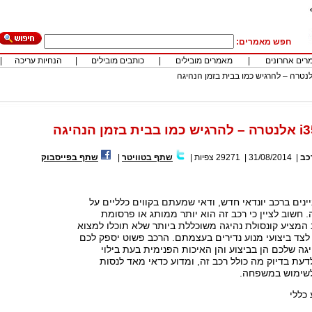
חפש מאמרים:
רים אחרונים
|
מאמרים מובילים
|
כותבים מובילים
|
הנחיות עריכה
|
כב
|
31/08/2014
|
29271
צפיות
|
שתף בטוויטר
|
שתף בפייסבוק
נים ברכב יונדאי חדש, ודאי שמעתם בקווים כלליים על
i אלנטרה. חשוב לציין כי רכב זה הוא יותר ממותג או פרסומת
 המציע קונסולת נהיגה משוכללת ביותר שלא תוכלו למצוא
לצד ביצועי מנוע נדירים בעצמתם. הרכב פשוט יספק לכם
יגה שלכם הן בביצוע והן האיכות הפנימית בעת בילוי
לדעת בדיוק מה כולל רכב זה, ומדוע כדאי מאד לנסות
לשימוש במשפחה.
 כללי