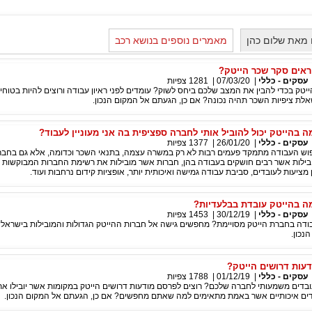
 מאת שלום כהן
מאמרים נוספים בנושא רכב
ראים סקר שכר הייטק?
עסקים - כללי
|
07/03/20
|
1281
צפיות
יטק בכדי להבין את המצב שלכם ביחס לשוק? עומדים לפני ראיון עבודה ורוצים להיות בטוחים
ת ציפיות השכר תהיה נכונה? אם כן, הגעתם אל המקום הנכון.
בהייטק יכול להוביל אותי לחברה ספציפית בה אני מעוניין לעבוד?
עסקים - כללי
|
26/01/20
|
1377
צפיות
וש העבודה מתמקד פעמים רבות לא רק במשרה עצמה, בתנאי השכר וכדומה, אלא גם בחב
ובילות אשר רבים חושקים בעבודה בהן, חברות אשר מובילות את רשימת החברות המבוקשות ב
מציעות לעובדים, סביבת עבודה גמישה ואיכותית יותר, אופציות קידום נרחבות ועוד.
 בהייטק עובדת בבלעדיות?
עסקים - כללי
|
30/12/19
|
1453
צפיות
ודה בחברת הייטק מסויימת? מחפשים גישה אל חברות ההייטק הגדולות והמובילות בישראל? 
נכון.
עות דרושים הייטק?
עסקים - כללי
|
01/12/19
|
1788
צפיות
עובדים משמעותי לחברה שלכם? רוצים לפרסם מודעות דרושים הייטק במקומות אשר יובילו א
דים איכותיים אשר באמת מתאימים למה שאתם מחפשים? אם כן, הגעתם אל המקום הנכון.