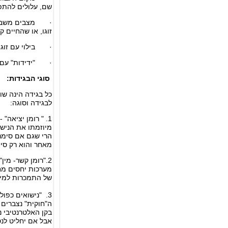
שם, עלולים להתפת
· מצבים משבריים
זוגו, או שהחיים 
· בילוי עם זוגות
· "ידידות" עם בנ
סוגי הבגידות:
כל בגידה הינה שו
לבגידה וסוגה:
1. " רומן יציאה
מיוזמתו את הנישוא
הרי שגם אם סימני
מאחר והוא רק סי
2."רומן קשר- מי
מערכות יחסים מחי
של התמכרות למיני
3. "נישואים כפ
ה"חוקית" נצברים 
בקן האלטרנטיבי 
אבל אם יחליט לנט