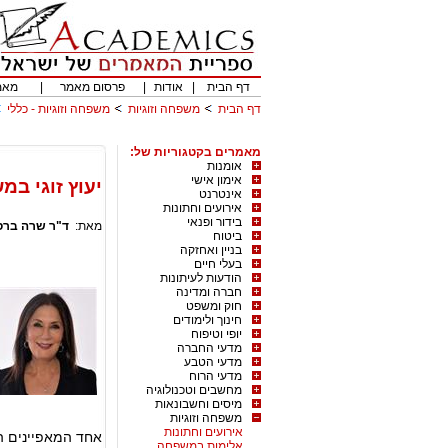
דף הבית
|
אודות
|
פרסום מאמר
|
מאמ
דף הבית
משפחה וזוגיות
משפחה וזוגיות - כללי
מאמרים בקטגוריות של:
אומנות
אימון אישי
יעוץ זוגי במ
אינטרנט
אירועים וחתונות
בידור ופנאי
מאת:
ד"ר שרה ברס
ביטוח
בניין ואחזקה
בעלי חיים
הודעות לעיתונות
חברה ומדינה
חוק ומשפט
חינוך ולימודים
יופי וטיפוח
מדעי החברה
מדעי הטבע
מדעי הרוח
מחשבים וטכנולוגיה
מיסים וחשבונאות
משפחה וזוגיות
אירועים וחתונות
אחד המאפיינים הב
אלימות במשפחה