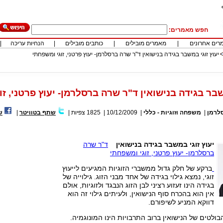
חפש מאמרים:
רים אחרונים
|
מאמרים מובילים
|
כותבים מובילים
|
הנחיות עריכה
|
יעוץ זוגי במשבר בגידה בנישואין ד"ר שרה ברסלרמן- יעוץ פרטני, זוגי ומשפחתי
שבר בגידה בנישואין ד"ר שרה ברסלרמן- יעוץ פרטני, ז
לרמן
|
משפחה וזוגיות - כללי
|
10/12/2009
|
1825
צפיות
|
שתף בטוויטר
|
ש
יעוץ זוגי
במשבר בגידה בנישואין
ד"ר שרה
ברסלרמן- יעוץ פרטני, זוגי ומשפחתי
ברקע של חלק גדול ממשברי הזוגיות המגיעים לייעוץ
זוגי, נמצא גילוי בגידה של אחד מבני הזוג. גילוייה של
בגידה הינו זעזוע רציני לבן הזוג הנבגד ולזוגיות, אולם
אין הוא בהכרח סוף הנישואין, ולעיתים גילוי זה הוא
דווקא המניע לשיפורם.
ולטים של הנישואין ברוב התרבויות הינו המונוגמיה.