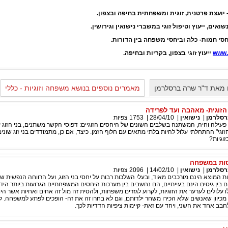
יועצת פרטנית, זוגית ומשפחתית בחיפה ובצפון.
נשואים, ייעוץ וטיפול זוגי במשברי נישואין וגירושין.
סי חמות- כלה וביחסי משפחה בין הדורות.
www.f
ייעוץ זוגי בצפון, בקריות ובחיפה.
 מאת ד"ר שרה ברסלרמן
מאמרים נוספים בנושא משפחה וזוגיות - כללי
זוגית- מאהבה ועד לפרידה
רסלרמן
|
נישואין
|
28/04/10
|
1753
צפיות
 פעילה וחיה, המשתנה בשלבים השונים של היחסים הזוגיים: דפוסי הקשר משתנים, בני הזוג
וגי" ההתחלתי עלול להיות בלתי מתאים עם חלוף הזמן. כיצד, אם כן, מתמודדים בני זוג שוני
וגיות?
סות במשפחה
רסלרמן
|
נישואין
|
14/02/10
|
2096
צפיות
המוצא הינם מורכבים מאוד, ובעלי השלכות רבות על יחסי בני הזוג, ועל הרווחה הנפשית ש
בין גיסים הינם בעייתיים, הם נחשבים בין מערכות היחסים המשפחתיים הגרועות ביותר הידו
ו עלולים לערער את הזוגיות, לקרוע לגזרים משפחות, ולהסית זה מול זה אחים ואחיות אשר היו
מכיוון שאנשים שלא הכירו משחר ילדותם, וגם לא בחרו זה את זה- הופכים לפתע למשפחה. 
חבב אחד את השני, ויחד עם זאת- קיימות ציפיות הדדיות לכך.