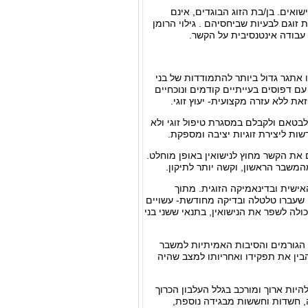
ואים. בן/בת הזוג הבוגדים, אינם
זוגם לבעיות שביחסיהם . גילוי הרומן
י עבודה אינטנסיבית על הקשר.
ו אתגר גדול ביותר להתמודדות של בני
עם דפוסים בעייתיים קודמים ונוכחיים
את ללא עזרה מקצועית- יעוץ זוגי.
לבטאם ולקבלם במסגרת טיפול זוגי ולא
ות ליצירת זוגיות יציבה ומספקת.
ם את הקשר מחוץ לנישואין באופן מוחלט.
המשבר הראשון, וקשה יותר לתיקון.
אישית ובדינאמיקה הזוגית. מתוך
 שעברו טלטלה ובדיקה מחודשת- עשויים
ולה לשפר את הנישואין, בתנאי ששני בני
, הגורמים והסיבות האמיתיות למשבר
הבין את תפקידו ואחריותו למצב שהיה
יות ארוך ומורכב בגלל העלבון הכרוך
, חשדות וחששות מבגידה נוספת,