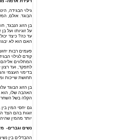
רעידת אדמה- מה 
גילוי הבגידה, הינ
הבוגד. אולם, המשב
בן הזוג הנבגד, חו
על זוגיותו ועל ב
עד כה? כיצד יכול
האם הוא לא יבגוד
פעמים רבות יחוש 
קודם לגילוי הבגי
המתלווים אליהם- 
לתפקד, ועד רצון 
בדימוי העצמי והמי
תחושת שייכות ומ
בן הזוג הבוגד על
האהבה שלו, הוא נ
הקלה בשל השחרור
גם יחסי המין בין
זוגות בהם הצד הנ
יותר מהמין שהיה ל
נשים וגברים- מי 
ההבדלים בין נשים