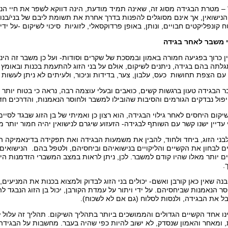
" – מטרת הבגידה מסוג זה, שאינה תמיד מודעת, הינה דווקא לשפר את חיי הניש
ישואין, אך אינם מסוגלים להפנות בדרך אחרת את תשומת ליבם של בני/בנות 
קונפליקטים חבויים, ונותן, באופן פרדוקסאלי, לזוגיות סיכוי לשיקום -על יד
י משבר לאחר בגידה
ין כרוך בפגיעה חמורה באמון ובמסכת של שקרים וסודות- ועל כן משבר זה הינ
תגלתה בהם בגידה, ניתנים לשיקום, אולם על בני הזוג להתעמת בכנות ובאומץ 
עם הצפת תחושות כעס, עלבון, צער, בדידות וניכור, ולעיתים לא ניתן לעשות ז
ר הבגידה טעון ברגשות קשים, כואבים ובעלי עוצמה רבה, נראה כי בטוח יותר 
ול נבדקים הגורמים והסיבות שהובילו למשבר ולחוסר הנאמנות, והדרכים חדש
יקום היחסים לאחר גילוי הבגידה, הוא רצון כן ואמיתי של בן הזוג שבגד לסיי
עדיין ישנו קשר עם השותף לבגידה- הזעזוע שיגרם לנישואין יהיה חמור יותר מ
ר לבני הזוג, ביחד ולחוד, להבין את משמעות הבגידה ואת תפקידה בדינאמיקה ה
 לבחון את הקשיים והליקויים בנישואיהם וביחסיהם, ולטפל בהם. הנישואים
נים יותר מאלו שהיו קודם למשבר. לכן, ניתן לראות במצב המשברי הזדמנות היכ
.
נה שאין כאן קורבן ואשם- יכולים בני הזוג לבדוק ולמצוא בכנות את המניעים
 הנאמנות שביחסיהם. על ידי ויתור על עמדת הקורבן, יכול בן הזוג הנבגד ל
ל את הבגידה, ולנסות לסלוח (גם אם לא לשכוח).
ו אחד הקשיים הגדולים והממושכים ביותר בתהליך השיקום. תהליך זה עלול לה
 ומאחר והאמון שנסדק, לא ישוב להיות כפי שהיה בעבר. מחשבות על הבגידה