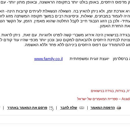
 מדפוס היחסים, באופן בולט יותר בתקופה הראשונה, ובאופן מתון יותר- עם 
יא אורכת זמן, ולא ניתן להאיץ בה. השאלה הנשאלת לעיתים קרובות הינה- האם
היה לעמוד במבחנים, שאלות, וניסיונות רבים במשך תקופה המשתנה מזוג לז
עתיד- ולכן בן הזוג הנבגד חייב לקבל החלטה שהוא מאמין. הזמן, על הקשר ה
את החזרת האמון.
בגידה בנישואין הינה אירוע משברי קשה לפרט ולזוגיות. עם זאת, ניתן לראו
וינת לבחינת היחסים ולהבאתם למקום טוב ונכון יותר מכפי שהיו עוד קודם לב
זוג להתמודד עם דפוס היחסים ביניהם ללא פחד וללא האשמה.
רה ברסלרמן יועצת זוגית ומשפחתית
www.family.co.il
ה
,
בגידות
,
בגידה בנישואים
המאמרים של ישראל
הדפסת המאמר
|
שלח לחבר
|
פרסם את המאמר באתרך
|