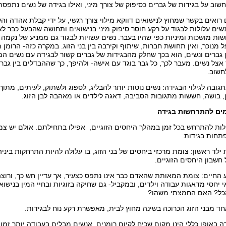
חשוב על בגידות של גברים כסיפוק של צורך מיני, ואילו בגידה של נשים נתפסת
 רואים בקשר שמחוץ לנישואים דווקא מילוי צורך רגשי, על ידי קבלת אהדה וה
 נשים עלולות לבגוד על רקע חוסר סיפוק מיני בנישואים ותחושה שהבעל כבר ל
ות מושכות ומיניות כפי שהיו בעבר. נשים עשויות לבגוד גם ממניע של נקמה
 מנוכר, ואין תחושת חברות, שיתוף וקירבה בין בני הזוג. במקרה כזה- הרומן 
 גברים ונשים, הוא בכך שחלק מהבגידות של גברים קשור לבגידה עם נשים המ
 אצל נשים. מעבר לכך, כל גבר בוגד עם אישה- ולהיפך, כך שההבדלים בין גבר
חשוב.
ובה לגילוי הבגידה: נשים נוטות יותר להבליג, לספוג ולשתוק, לעיתים, מתוך
ן, בושה, חששות מתגובות הסביבה, דאגה לילדים או מאהבה לבן הזוג.
מים להתרחשות בגידה
התרחש בכל זמן במהלך היחסים הזוגיים, אפילו בתחילתם. אולם יש צמתי
תחות בגידות:
לד ראשון: צומת מרכזי ביחסים של בני הזוג, בו עלולה להיות התרחקות בי
חשבון היחסים הזוגיים.
ם: צומת המאותת שהאדם כבר אינו נתפס כצעיר, אך עדיין חש כך, ורוצה לה
י יחסי מדאגות עבודה וילדים, ובמקביל- גם שחיקה בזוגיות ובחיי המין בנישו
כל? האם החמצתי משהו?
מבני הזוג הכרוכה בשינה מחוץ לבית, מאפשרת רקע נוח לבגידות.
ופן כללי הינו מקום שכיח לקיום רומנים. אנשים מבלים בעבודה יותר זמן ע