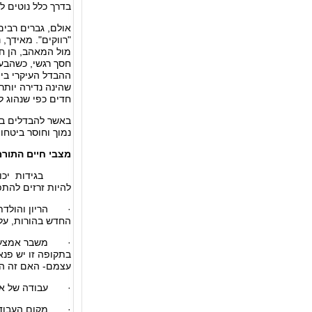
בדרך כלל נוטים ל
אולם, גברים רבים
"רווקים". מאידך,
מול המאהב, הן חש
חסך רגשי, כשהבעל
ההבדל העיקרי בין
שהינה נדירה יותר
חדים כפי שנהוג ל
באשר להבדלים בתג
נמוך וחוסר ביטחו
מצבי חיים התור
בגידות יכולות ל
להיות זרזים להתפ
· הריון והולדת י
החדש בהורות, על 
· משבר אמצע החיי
בתקופה זו יש פנא
עצמם- האם זה ה
· עבודה של אחד 
· מקום העבודה בא