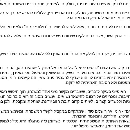
ח לרומן. אנשים העובדים יחד, חולקים, לעיתים, יותר דברים משותפים מאשר 
 כמו מוות במשפחה, מחלה, נכות או פיטורין, עלולים להביא את בן הזוג
קצרים מדי וראוי להספיק בהם את הכל.
 חברים לעיתים תכופות, עלול לסייע להיווצרות "חילופי זוגות" מלאים או חלק
י המין השני, אשר בה חולקים שיחות נפש ארוכות ואינטימיות, עלולה להתפת
נה וייחודית, אך ניתן לחלק את הבגידות באופן כללי לארבעה סוגים. סיכויי 
" - רומן שהוא בעצם "כרטיס יציאה" של הבוגד אל מחוץ לנישואים. כאן, הבוגד 
ים. הצד הבוגד גם אינו מעוניין בשיקום הנישואין ובטיפול זוגי. מאידך, במידה 
 הבגידה יהיו ברורים לו, הוא יעדיף להעמיד פנים שאין הם קיימים. רומן מסו
מפטום ולא הסיבה האמיתית לפירוקם.
ן" - האופייני בעיקר לגברים, שעוברים מקשר מיני אחד למשנהו, תוך חיפוש ריג
יבות, ומכריזים על רצונם להישאר נשואים. אנשים מסוג זה רואים בחוסר הנא
ות ולקשרים קצרים. לעיתים קרובות בת הזוג יודעת, שותקת ומקבלת, ולכן בני
ולים" - רומן ארוך שנים סודי, שמתקיים במקביל לקשר המשפחתי ומשמש ממש
הרכוש, הילדים, והמעמד החברתי.
נשארת השותפות המשפחתית והכלכלית. כשרומן כזה מתגלה הזוג נקלע למשב
וש את הרומן, יתאפשר טיפול זוגי.