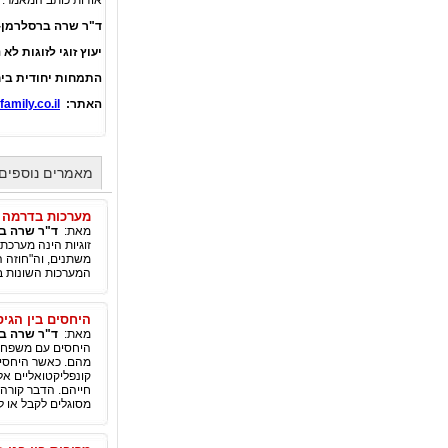
אודות כותב המאמר:
ד"ר שרה ברסלרמן- 
יעוץ זוגי לזוגות לא 
התמחות יחודית ביח
האתר:
amily.co.il
מאמרים נוספים
מערכות בדרמה ה
מאת:
ד"ר שרה ב
זוגיות הינה מערכת
משתנים, וה"חוזה הז
המערכות השונות בז
היחסים בין הגי
מאת:
ד"ר שרה ב
היחסים עם משפחות 
מהם. כאשר היחסים 
קונפליקטואליים אל
חייהם. הדבר קורה 
מסוגלים לקבל או ל