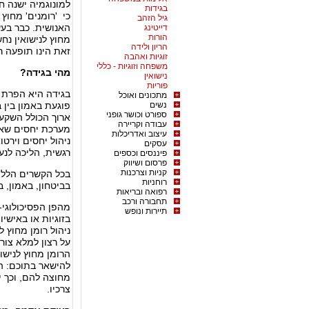
למונוגמיה ישנה ח
בגידות
כי 'רומנים' מחוץ 
גיל הזהב
האנושית. כבר בעש
דייטינג
הורות
מחוץ לנישואין נח
הריון ולידה
זאת הינו תופעה ר
זוגיות ואהבה
משפחה וזוגיות - כללי
מהי בגידה?
נישואין
פוריות
בגידה היא הפרת "
מתכונים ואוכל
נשים
פוגעת באמון בין בנ
ספורט וכושר גופני
ארוך הכולל השקעה 
עבודה וקריירה
מערכת יחסים שאין
עיצוב ואדריכלות
ניהול יחסים וירט
עסקים
רגשית, הליכה לנערו
פיננסים וכספים
פרסום ושיווק
קניות וצרכנות
בכל הקשרים הללו
רוחניות
בביטחון, באמון, ב
רפואה ובריאות
תחבורה ורכב
מהפן הפסיכולוגי-
תיירות ונופש
בזוגיות או באישיו
ניהול רומן מחוץ ל
על רצון למלא צורך
הרומן מחוץ לנישוא
להישאר בתוכם: ה
מחוצה להם, וכך 
צרכיו.