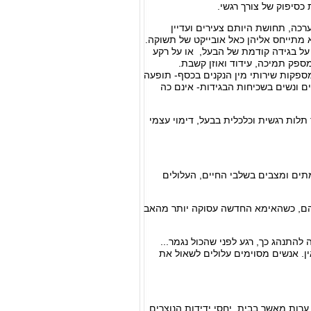
 כסיפוק של צורך רגשי.
ערכה, תחושת היותם צעירים ועדיין
א מתייחס אליהן כאל אובייקט של תשוקה.
 על בגידה קודמת של הבעל, או על רקע
מספק תמיכה, עידוד ואוזן קשבת.
ספקות שירותי מין הנקנים בכסף- תופעה
ים ונשים בשכיחות הבגידות- אינם כה
 תלות רגשית וכלכלית בבעל, דימוי עצמי
ם ומצבים בשלבי החיים, העלולים
ניהם, כשהאימא החדשה עסוקה יותר מהאב
תנהג כך, רגע לפני שהכול נגמר...
אין. אנשים מסוימים עלולים לשאול את
רות מאשר בבית. יחסי ידידות הנוצרים