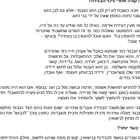
קורה אחרי גילוי הבגידה?
ו מכה כואבת לא רק לבן הזוג הנבגד- אלא גם לבן הזוג
ר נחווה באופן שונה על ידי בני הזוג:
וה מעין רעידת אדמה, כאילו כל מה שידע עד כה על חייו,
ן זוגו- התמוטט. שאלות כמו: מי זה האדם שחשבתי שהכרתי
תי להאמין בו? האם אוכל להאמין בו בעתיד? ובעיקר -
 שוב?
הנבגד כמי שנמצא באבל על אובדן חייו כפי שהכירם
דה, והוא עובר את כל שלבי ההתאבלות, על הרגשות
החל מהכחשה, דיכאון, חרדה, כעס, בדידות, קושי
לנקמה והשלמה . בן הזוג הנבגד עלול גם לחוש ירידה
ני שלו (נשי/גברי), ירידה בביטחון העצמי ואף אובדן
טרה בחיים.
ול להרגיש תחושות אשמה, חרטה ובושה מול בן זוגו. בנוסף, אם הוא היה מעורב
מצא במצב רגשי קשה של פרידה, שעליה אין לו כלל לגיטימציה להתאבל! יחד
 מהצורך להמשיך לשקר ולהסתיר את מעשיו.
 בני הזוג שבמשבר הבגידה עוברים שינויים: ישנם זוגות בהם הצד הנבגד מתקש
בגד מגלה עוררות מינית ופעילות מינית מוגברות, כמעין צורך "לכבוש" את הפר
ו מחוץ לנישואין.
בוגד יותר?
 וגברים באשר לבגידות בנישואין, קטנים ממה שנהוג לחשוב, אולם ההתייחסות