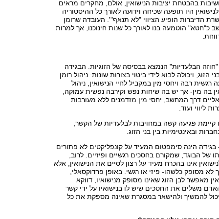
שיבות בהבטחת יציבות הנישואין, אולם, מחקרים מראים
לנישואין היו תופעה שכיחה וידועה לאורך כל ההיסטוריה
רת הדיברות הופיע הציווי "לא תנאף"'. העובדה שרומן
שב כ"חטא" הוטמעה בנו לאורך כל שנות חינוכנו, אך למרות
ווחת.
חוזה הבלעדיות" הנמצא בבסיסה של הזוגיות. הבגידה
י הזוג, ויכולה לבוא לידי ביטוי בצורות שונות: ניהול רומן
רגשית רבה ויחסי מין במקביל לחיי הנישואין, ניהול
 בה מין- אך יש בה שיחות נפש וקירבה נפשית עמוקה,
ואליים דרך המחשב, יחסי מין מזדמנים ללא מעורבות
ת ליווי ועוד.
 קיימת פגיעה קשה במחויבות לבלעדיות של הקשר,
חברות ובאינטימיות בין בני הזוג.
 בגידה הינה סימפטום המעיד על קונפליקטים לא פתורים
תו של הבוגד, שמקורם בחסכים רגשיים ופיזיים. לרוב,
נישואין אינו בהכרח מעיד על רצון לסיים את הנישואין, אלא
 לא מסופק כלשהו- פיזי או רגשי. באופן פרדוקסאלי,
ין מאפשר לבן הזוג שאינו מסופק מנישואיו, דווקא
אדם משלים את החסכים שיש לו בנישואיו על ידי קשר
יכול להמשיך ולהישאר במסגרת שאינה מספקת את כל