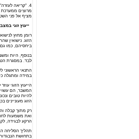
4. "קריאה לעזרה
מרוצים ממערכת הנ
מציף אל פני השטח 
ייעוץ זוגי במצב
רומן מחוץ לנישוא
הזוג. נישואין שה
ביחסיהם, כמו גם 
בנוסף, היות ומשב
לבד. במסגרת הטיפ
התנאי הראשוני לש
במידה ומתגלה כי 
הייעוץ הזוגי עוז
המשבר, הם עשויים
להיות טובים ונכו
הזוג מעוניינים בכך
רק מתוך קבלה והב
ואת משמעות לחוסר
הרקע לבגידה, לקב
תהליך הסליחה הינ
בתחושת הנבגדות,