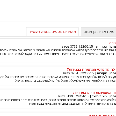
מאת אוריה בן מנחם
מאמרים נוספים בנושא תעשייה
ורה
נחם
|
הכרויות
|
22/06/15
|
3772
צפיות
 זאת כיוון שהדבר מוסיף לריגוש שבמערכת היחסים, ויש היאמרו כי אלמנט של אהבה אסורה 
ין בני הזוג ואף מעצים את הקשר ביניהם, במיוחד כאשר על דבר הקשר להשאר בתור סוד ו
 לחוקר פרטי המתמחה בבגידות?
נחם
|
חקירות
|
22/06/15
|
3254
צפיות
זקוקים לעזרתו של חוקר פרטי מנוסה. המטרה העיקרית בגינה אנו שוכרים את שירותיו של חוק
דות היא להחזיר את חיינו למסלול הרגיל שלהם ולמנוע מצב בו נעשה לנו עוול
ון - מקצוענות ודיוק באחריות
נחם
|
עיצוב מוצר
|
24/04/15
|
5199
צפיות
כנולוגיה מתקדמת שבאמצעותה חותכים חומרים שונים, בהם יש שימוש נרחב בתחומים רבים כ
ת, רפואה ועוד. חיתוך לייזר המתבצע בחברות הנמצאות בצפון הארץ
ה גנרטור אני צריך