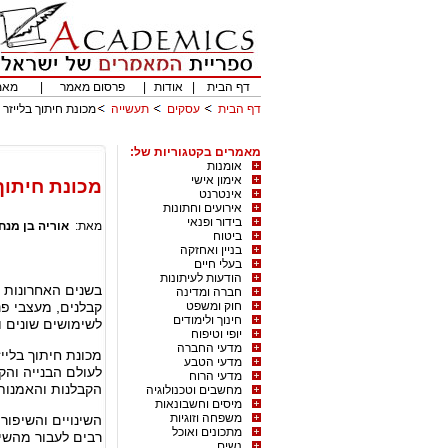
דף הבית
|
אודות
|
פרסום מאמר
|
מאמ
דף הבית
עסקים
תעשייה
מכונת חיתוך בלייזר
מאמרים בקטגוריות של:
אומנות
אימון אישי
מכונת חיתוך 
אינטרנט
אירועים וחתונות
בידור ופנאי
מאת:
אוריה בן מנח
ביטוח
בניין ואחזקה
בעלי חיים
הודעות לעיתונות
בשנים האחרונות א
חברה ומדינה
חוק ומשפט
קבלנים, מעצבי פנ
חינוך ולימודים
לשימושים שונים ומ
יופי וטיפוח
מדעי החברה
מכונת חיתוך בליי
מדעי הטבע
לעולם הבנייה והק
מדעי הרוח
הקבלנות והאמנות
מחשבים וטכנולוגיה
מיסים וחשבונאות
משפחה וזוגיות
השינויים והשיפור
מתכונים ואוכל
רבים לעבור מהשי
נשים