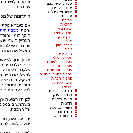
ודיסקים לשיטת חי
ספורט וכושר גופני
עבודה זו.
עבודה וקריירה
עיצוב ואדריכלות
היתרונות של מכונ
עסקים
אתיקה
חקלאות
אם בעבר פעולת ח
יבוא ויצוא
שעות,
מכונת חיתו
יזמות עסקית
חוסך בזמן, וחוסך 
ייעוץ עסקי
מעסיקים שני אנשי
מו"מ
מחקרי שוק
עבודה, ואפילו ב
ניהול
מפעיל את מכונת ה
ניהול ידע
עסקים - כללי
יתרון נוסף לשימו
עסקים בינלאומיים
חומרי גלם היו מת
עסקים מהבית
שלקחנו פלטת עץ,
עסקים משפחתיים
עסקים קטנים ובינוניים
למשל, אם היינו ח
פרופילי חברות
משקיעים, כנראה של
שימור לקוחות
מודדים ומסמנים א
תעשייה
לבצע את החיתוך ב
פיננסים וכספים
פרסום ושיווק
לכן היו רצועות עץ
קניות וצרכנות
רוחניות
משתמשים במכונת 
רפואה ובריאות
של המכונה.
תחבורה ורכב
תיירות ונופש
יחד עם זאת, תודו
יכולים לעצב לנו 
לצורך העניין אם א