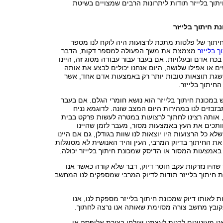
תוך בלייזר תודות ליתרונות הרבים שמצויים בשיטת
ת חיתוך בלייזר
יתוך של פלטות מתכת לרצועות היה לוקח לנו מספר
ך בלייזר
מצמצת את משך הפעולה למספר דקות, הדבר
בכח אדם ובעלויות. אם בעבר עבור עבודה מסוג זה, היינו
ם או אפילו שלושה, היום אנחנו יכולים לבצע את אותה
השגת תוצאות טובות יותר רק באמצעות אדם אחד, אשר
חיתוך בלייזר.
ש במכונת חיתוך בלייזר הוא נושא חומרי הגלם. אם בעבר
בזבזים לנו במהירות היום המצב שונה. לדוגמא נניח
 אותה רצינו לחתוך לרצועות במטרה לעשות פרקט בבית
ותכים את העץ באמצעות מסור, מעבר לזמן שהיינו
א כל הרצועות היו יוצאות לנו שוות בגודלן, גם אם היינו
ת החיתוך בדיוק המרבי, העין והיד האנושית לא מסוגלות
אמצעות המסור או הדיסק שמכונת חיתוך בלייזר יכולה.
 שהיו נזרקות עקב חוסר דיוק, דבר שלא קורה כאשר אנו
חיתוך בלייזר תודות לדיוק המרבי שמספקים לנו המחשב
ת לאותו דיוק שמכונת חיתוך בלייזר מספקת לנו, אנו
בקובץ מחשב צורה מסוימת שאותה אנו נרצה לחתוך.
נו מעוניינים לבנות לעצמנו שולחן בצורת אליפסה או