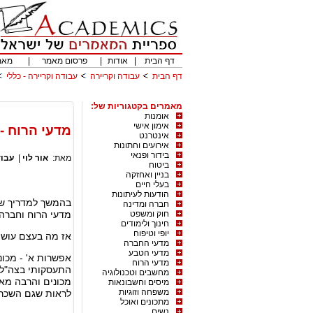
דף הבית
|
אודות
|
פרסום מאמר
|
מאמ
דף הבית
עבודה וקריירה
עבודה וקריירה - כללי
מאמרים בקטגוריות של:
אומנות
אימון אישי
מדעי הרוח -
אינטרנט
אירועים וחתונות
בידור ופנאי
מאת:
אור לוי
|
עבוד
ביטוח
בניין ואחזקה
בעלי חיים
הודעות לעיתונות
בהמשך למדריך ש
חברה ומדינה
חוק ומשפט
מדעי הרוח וחברה.
חינוך ולימודים
יופי וטיפוח
אז מה בעצם עושים
מדעי החברה
מדעי הטבע
אפשרות א' - מכונ
מדעי הרוח
התעסקותי בצה"ל,
מחשבים וטכנולוגיה
מכונים והרבה מאו
מיסים וחשבונאות
משפחה וזוגיות
לראות שגם השכר 
מתכונים ואוכל
נשים