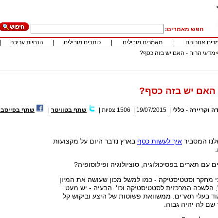
חפש מאמרים:
רים אחרונים
|
מאמרים מובילים
|
כותבים מובילים
|
הנחיות עריכה
|
מדעי הרוח - האם יש בזה כסף?
 האם יש בזה כסף?
ה וקריירה - כללי
|
19/07/2015
|
1506
צפיות
|
שתף בטוויטר
|
שתף בפייסבו
לנו המסביר
איך לעשות כסף
בארץ נדבר היום על מקצועות
 עם תארים בפסיכולוגיה, סוציולוגיה ופילוסופיה?
י מחקר וסטטיסטיקה - כמו למשל מכון שעושה את המיון
 הלשכה המרכזית לסטטיסטיקה וכו'. הבעיה - יש מעט
ד בעלי תארים. ממשוואת פשוטות של היצע וביקוש קל
שם לה יהיה גבוה.