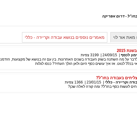
בחו"ל - דרום אפריקה
מאת אור לוי
מאמרים נוספים בנושא עבודה וקריירה - כללי
ת 2015
מון לכסף
|
24/09/15
|
3199
צפיות
בר על מה השתנה בשוק העבודה בשנים האחרונות. בין עם זה בנושא של מקצועות, הזדמנוי
י בכלל לנווט. אז איך עושים כסף היום ולאן הולך העתיד? כנסו לגלות
ליחים בעבודה בחו"ל?
ודה וקריירה - כללי
|
23/01/15
|
1366
צפיות
חים לעשות כסף בחו"ל? ומה קורה לאלה שכן?