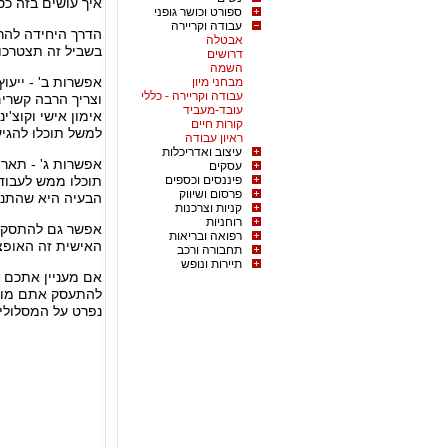
איך עושים בזה כ
ספורט וכושר גופני
עבודה וקריירה
הדרך היחידה להרו
אבטלה
בשביל זה תצטרכו 
דרושים
השמה
אפשרות ב' - ייעו
מבחני מיון
עבודה וקריירה - כללי
וצריך הרבה קשרים
עובד-מעביד
אימון אישי וקוצ'
קורות חיים
למשל תוכלו להגי
ראיון עבודה
עיצוב ואדריכלות
אפשרות ג' - תאר
עסקים
פיננסים וכספים
תוכלו ממש לעבוד
פרסום ושיווק
הבעיה היא שהתנא
קניות וצרכנות
רוחניות
אפשר גם להתסק ב
רפואה ובריאות
האישית זה האופצי
תחבורה ורכב
תיירות ונופש
אם מעניין אתכם 
להתעסק אתם מוז
נפרט על המסלולים