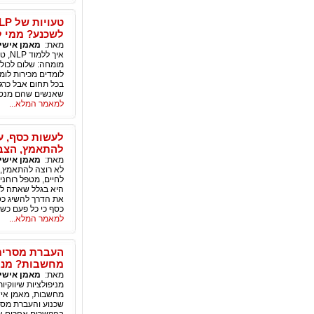
לשכנע? ממי ללמוד NLP, איפה ללמוד NLP? איפה ללמוד מ
מאת:
מאמן אישי אלי
לומדים מכירות לומד
בכל תחום אבל כרג
שאנשים שהם מנסים
למאמר המלא...
לעשות כסף, ע
להתאמץ, הצבת
מאת:
מאמן אישי אלי
לא רוצה להתאמץ, ע
לחיים, מטפל רוחנ
היא בגלל שאתה לא
את הדרך להשיג כס
כסף כי כל פעם כשא
למאמר המלא...
העברת מסרים 
מחשבות? מניפו
מאת:
מאמן אישי אלי
מניפולציות שיווקיו
מחשבות, מאמן אישי
שכנוע והעברת מסרי