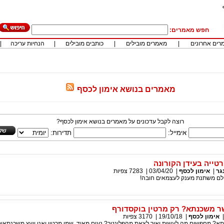
חפש מאמרים:
רים אחרונים
|
מאמרים מובילים
|
כותבים מובילים
|
הנחיות עריכה
|
מאמרים בנושא אימון לכסף
רוצה לקבל עדכונים על מאמרים בנושא אימון לכסף?
אימייל:
תדירות:
טייה בעידן הקורונה
גר
|
אימון לכסף
|
03/04/20
|
7283
צפיות
ולם משתנת מענק לעצמאים חובה!
ר משכנתא? רק מרטין בוקסדורף
אימון לכסף
|
19/10/18
|
3170
צפיות
א? מחפשים מה לעשות ואיך לצאת מהפלונטר? נעים מאוד, שמי מרטין ואני יועץ משכנתאות