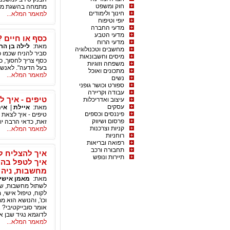
חוק ומשפט
מתמחה בהשגת משכנ
חינוך ולימודים
למאמר המלא...
יופי וטיפוח
מדעי החברה
מדעי הטבע
כסף או חיים 
מדעי הרוח
מאת:
לילה בן הר
מחשבים וטכנולוגיה
סביר להניח שכמו 
מיסים וחשבונאות
כסף צריך לחסוך, כ
משפחה וזוגיות
בעל הדעה". לאנשי
מתכונים ואוכל
למאמר המלא...
נשים
ספורט וכושר גופני
עבודה וקריירה
טיפים - איך ל
עיצוב ואדריכלות
עסקים
מאת:
איילת
|
אימ
פיננסים וכספים
טיפים - איך לצאת 
פרסום ושיווק
זאת, כדאי הרבה יו
קניות וצרכנות
למאמר המלא...
רוחניות
רפואה ובריאות
תחבורה ורכב
איך להצליח למ
תיירות ונופש
איך לטפל בהת
מחשבות, ניה
מאת:
מאמן אישי אלי
לשתול מחשבות, שכנ
לקוח, טיפול אישי, 
וכו', והנושא הוא מ
אומר סובייקטיבי? א
לדוגמא נגיד שבן א
למאמר המלא...