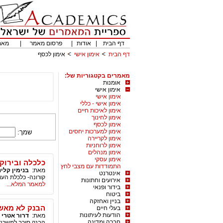
דף הבית
|
אודות
|
פרסום מאמר
|
מאמ
דף הבית
אימון אישי
אימון לכסף
מאמרים בקטגוריות של:
אומנות
אימון אישי
אימון אישי
אימון אישי - כללי
אימון לאיכות חיים
אימון לחינוך
אימון לכסף
אימון למערכות יחסים
שמך:
אימון לקריירה
אימון לרוחניות
אימון מנהלים
אימון עסקי
כלכלה ובירוקר
התמודדות עם מצבי לחץ
מאת:
בנימין קלינ
אינטרנט
קורונה- כלכלת הע
אירועים וחתונות
למאמר המלא...
בידור ופנאי
ביטוח
בניין ואחזקה
הבנק לא מאש
בעלי חיים
הודעות לעיתונות
מאת:
דרור אטרי
|
חברה ומדינה
הבנק סירב למשכנת