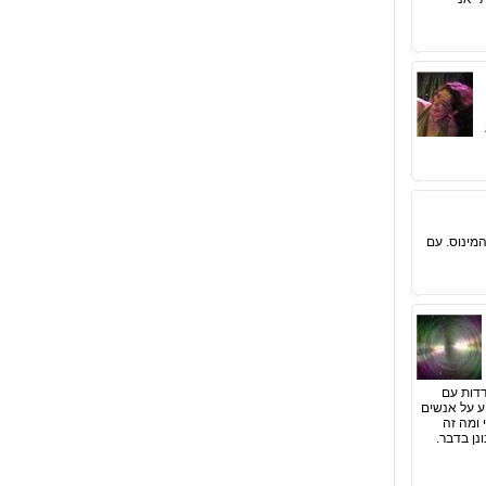
המינוס. עם
דדות עם
יע על אנשים
 ומה זה
נן בדבר.