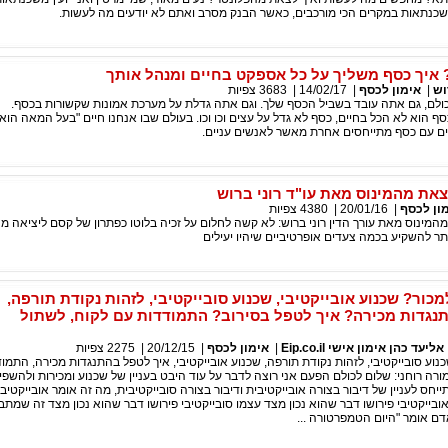
תאות במקרים הכי מורכבים, כאשר הבנק מסרב ואתם לא יודעים מה לעשות.
? איך כסף משליך על כל אספקט בחיים ומנהל אותך
וש
|
אימון לכסף
|
14/02/17
|
3683
צפיות
כולם, גם אתה עובד בשביל הכסף שלך. וגם אתה גדלת על מערכת אמונות שקשורות בכסף.
סף הוא לא הכל בחיים, כסף לא גדל על עצים וכו וכו. בעולם שבו אנחנו חיים "בעל המאה הוא
ם עם כסף מתייחסים אחרת מאשר לאנשים עניים.
צאת מהמינוס מאת עו"ד רוני ברוש
ון לכסף
|
20/01/16
|
4380
צפיות
מהמינוס מאת עורך הדין רוני ברוש: לא קשה לחלום על זכיה בלוטו כפתרון של קסם ליציאה מ
תר להשקיע בכמה צעדים אופרטיביים שיהיו יעילים
כור? שכנוע אובייקטיבי, שכנוע סובייקטיבי, לזהות נקודת תורפה,
נגדות מכירה? איך לטפל בסירוב? התמודדות עם לקוח, לשתול
עד כהן אימון אישי Eip.co.il
|
אימון לכסף
|
20/12/15
|
2275
צפיות
וע סובייקטיבי, לזהות נקודת תורפה, שכנוע אובייקטיבי, איך לטפל בהתנגדות מכירה, התמו
מורה רוחני: שלום לכולם הפעם אני רוצה לדבר על עוד היבט בעניין של שכנוע ומכירות ולהשפ
תייחס לעניין של דיבור בצורה אובייקטיבית ודיבור בצורה סובייקטיבית, מה זה אומר אובייקטיבי
ובייקטיבי פירושו דבר שהוא נכון מצד עצמו סובייקטיבי פירושו דבר שהוא נכון מצד זה שמתבו
דם אומר "היום הטמפרטורה ...