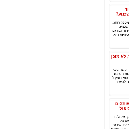
NL? איך ללמוד
NLP, טעויות של שכנוע, איך ללמוד לשכנע, ממי ללמוד NLP, איפה ללמוד שכנוע, איפה ללמוד NLP, מטפל רוחני,
של אנשים שלומדים שכנוע לומדים NLP לומדים שכנוע,
זה נכון גם
עויות היא
 לא מוכן
אימון אישי
ות הסיבה
הוא דופק לך
ח להשיג
ותלים
יפול
יך שותלים
שא של
ברתי את זה