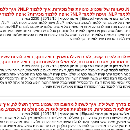
טעויות של NLP, טעויות של שכנוע, טעויות של מכירות, איך ללמוד P
כירות? איפה ללמוד שכנוע?
עד כהן אימון אישי Eip.co.il
|
אימון לכסף
|
20/12/15
|
2230
צפיות
איך ללמוד 
מומחה: שלום לכולם הפעם אני רוצה לדבר על אחת מהטעויות 
ים ניהול משא ומתן או בעיקרון לומדים כל תחום, כן אבל כרגע נתמקד כי מה שאני אגיד עכשיו 
ע נתמקד באנשים שלומדים את כל הנושא של שכנוע ומכירות ואחת הטעויות שלהם. ואחת הט
 ללמוד שכנוע בעצם לומדים איך לשכנע ...
צלנות לעבוד קשה, לא רוצה להתאמץ, רוצה כסף, רוצה להיות עשיר,
 מטרות, מטרות מנוגדות, לא מצליח לעשות כסף, רוצה יותר כסף,
עד כהן אימון אישי Eip.co.il
|
אימון לכסף
|
20/12/15
|
2223
צפיות
צלנות לעבוד קשה, לא מצליח לעשות כסף, רוצה כסף, לא מוכן להתאמץ, רוצה להיות עשיר, 
י: מה הסיבה שלך קשה לעשות כסף או שלבן אדם קשה לעשות כסף מה הסיבה? אחת מהסיב
 באמת רוצה כסף יש משהו שאתה רוצה יותר מכסף, בגלל שאתה רוצה אותו יותר מכסף לכן 
ף. עכשיו מה אתה רוצה יותר מכסף? חופש ובגלל שאתה רוצה חופש בגלל זה אתה לא מצלי
תה צריך לעבוד בצורה מסודרת בצורה מאורגנת אתה אומר ...
בדרך השלילה, איך לשתול מחשבות? שכנוע בדרך השלילה, איך ש
לציות במכירות, מניפולציות פסיכולוגיות, מניפולציות בשכנוע, מנ
עד כהן אימון אישי Eip.co.il
|
אימון לכסף
|
20/12/15
|
2409
צפיות
ת, מניפולציות במכירות, שכנוע בדרך השלילה, מניפולציות פסיכולוגיות, איך לשתול מחשבות, א
 מומלץ, מאמן אישי ועסקי: שלום לכולם הפעם אני רוצה לדבר על עוד אחד מהעקרונות בנו
ם ואיך להעביר מסרים ואיך לשכנע, והרעיון הולך כך כל פעם שהמוח שומע איזה משפט והס