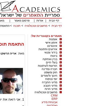
דף הבית
|
אודות
|
פרסום מאמר
|
מאמ
דף הבית
מחשבים וטכנולוגיה
תוכנה
התאמת ת
מאמרים בקטגוריות של:
אומנות
אימון אישי
התאמת תוכנ
אינטרנט
אירועים וחתונות
בידור ופנאי
מאת:
אריה הרשקו
|
ביטוח
בניין ואחזקה
בעלי חיים
הודעות לעיתונות
חברה ומדינה
חוק ומשפט
חינוך ולימודים
יופי וטיפוח
מדעי החברה
מדעי הטבע
מדעי הרוח
מחשבים וטכנולוגיה
CRM
ERP
1. אני רואה את יתרת החשבון בבנק ואני יודע עם זה טוב או רע.
אבטחת מידע
גאדג'טים