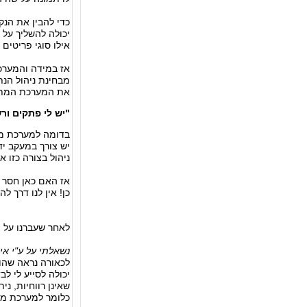
כדי להבין את הנק
יכולה להשליך על 
אילו סוגי פריטים 
אז במידה והמערכ
מבחינת ניהול הנת
את המערכת המתא
"יש לי פתקים ור
בדומה למערכת מח
יש צורך במעקב יד
ניהול בצורה כזו 
אז האם כאן חסר 
כן! אין לנו דרך ל
לאחר שעברנו על 
נשאלתי על ע"י אי
לכאורה נראה שהו
יכולה לסייע לי לב
שאינן רווחיות, נ
כלומר למערכת מיד