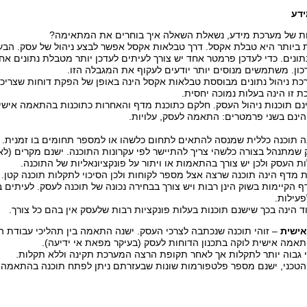
דע
ת של מערכת מידע, נשאלת השאלה איך בוחרים את המתאימה?
ביותר היא טבלת אקסל. דרך טבלאות אקסל אפשר לבצע ניהול של עסק. הבע
תונים. כדי לעדכן פרמטר אחד יש צורך לעיתים לעדכן יותר מטבלת נתונים אח
ון. משתמשים מנוסים יותר יודעים לעקוף את המגבלה הזו.
כת ניהול נתונים מבוססת טבלאות אקסל הינה באופן של הפקת דוחות שצריכ
 זו הינה בעלות נמוכה יחסית.
נם תוכנות ניהול העסק. חלקם כתוכנת מדף והאחרות כתוכנות בהתאמה אישי
הינם בשני פרמטרים: התאמה לעסק, עלויות.
ה תוכנה כללית שמנסה להתאים לתחום כלשהו או למספר תחומים בו זמנית. ה
 שמתנהל בצורה כלשהי צריך להתיישר לפי עקרונות התוכנה. ישנם מקרים (ל
העסק ולכן יש צורך בהתאמות או ויתור על פונקציונאליות של התוכנה.
 מדף הינה תוכנה שרצה אצל מספר לקוחות ולכן הסיכוי לתקלות תוכנה קטן.
 הקיימות בשוק הינן רבות ויש צורך בבחירה נכונה של תוכנה לעסק. לעיתים 
עילות.
 הינה בכך שישנם תוכנות בעלות פונקציות רבות שלעסק אין בהם כל צורך.
ישית
– זוהי תוכנה שנכתבה לצרכי העסק. ישנה התאמה בין תהליכי עבודת ה
אמה אישית לוקה בתכנון הדוחות לעסק (בעיקר מפאת אי ידיעה).
וי גבוה יותר לתקלות אך לאחר תקופת הרצה המערכת תקינה וללא תקלות.
 הטכני, ישנם מספר פלטפורמות שונות שבעזרתם ניתן לפתח תוכנה בהתאמה 