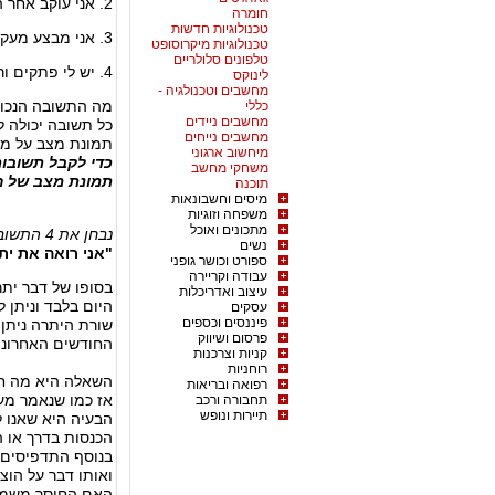
2. אני עוקב אחר החשבוניות שאני מפיק ואני רואה את הסכומים שבהם.
חומרה
טכנולוגיות חדשות
3. אני מבצע מעקב באמצעות תוכנה לניהול העסק.
טכנולוגיות מיקרוסופט
טלפונים סלולריים
4. יש לי פתקים ורשימות שאני מנהל וכך אני מבצע מעקב אחר העסק.
לינוקס
מחשבים וטכנולגיה -
מה התשובה הנכונ
כללי
מחשבים ניידים
כל תשובה יכולה 
מחשבים נייחים
תמונת מצב על מצ
מיחשוב ארגוני
כדי לקבל תשובו
משחקי מחשב
תמונת מצב של הה
תוכנה
מיסים וחשבונאות
משפחה וזוגיות
מתכונים ואוכל
נבחן את 4 התשובות:
נשים
"אני רואה את ית
ספורט וכושר גופני
עבודה וקריירה
בסופו של דבר ית
עיצוב ואדריכלות
עסקים
פיננסים וכספים
שורת היתרה ניתן 
פרסום ושיווק
החודשים האחרונים
קניות וצרכנות
רוחניות
השאלה היא מה ח
רפואה ובריאות
אז כמו שנאמר מעל
תחבורה ורכב
תיירות ונופש
הבעיה היא שאנו ל
הכנסות בדרך או ה
בנוסף התדפיסים 
ואותו דבר על הוצ
האם החוסר משמעו