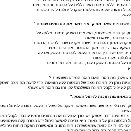
ר העתיד. ללא תמונת מצב כללית על הכנסות והתחייבויות
לקבל תמונה שלמה והחלטות שנקבל יכולות להיות שגויות
לעסק.
חשבוניות שאני מפיק ואני רואה את הסכומים שבהם."
 הן גורם משמעותי, הוא איננו מעניק תמונה מלאה על
ש הכנסות, יש גם הוצאות.
ז קבוע מתוך ההכנסות. ישנם מקרים שכדי להשיג הכנסות
רך בהשקעה גבוה יותר מסך ההכנסה. אם היינו במצב
היה יחס ישיר בין הוצאות העסק להכנסות העסק ואז לא
ג לכלום מלבד הכנסות...
ת על הכנסות העסק בעבר, בהווה ומה צפי תזרים
.
השאלה, מה חסר והאם חוסר המידע משמעותי?
ניות נותן רק תמונת מצב של הכנסות ללא הוצאות. כדי לדעת מה מצב העסק 
ק לא יכול לקבל תמונה מושלמת! לכן זהו גם חוסר משמעותי.
 באמצעות תוכנה לניהול העסק."
ק הינו כלי ממוחשב אשר מאפשר מעקב על פעולות העסק. תוכנה לניהול העסק 
שים.
ידע איננו דבר מספק. יש צורך לנהל בו את הנתונים והמידע בכדי לקבל תמונ
על הכנסות והן על הוצאות. היא צריכה לאפשר ניהול ידע בצורה קלה ואינטואי
כה להיות גם כזאת שמאפשרת ניתוח נתונים ומאפשרת הפקת דוחות ניהוליים 
 ויכולת הבנה מה צריך לעשות בעתיד.