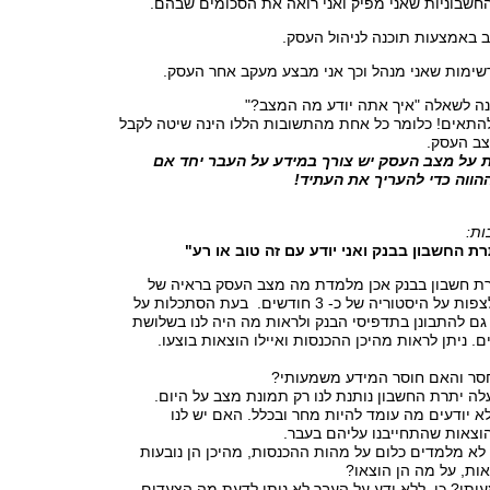
ה לשאלה "איך אתה יודע מה המצב?"
להתאים! כלומר כל אחת מהתשובות הללו הינה שיטה לקבל
ב העסק.
ת על מצב העסק יש צורך במידע על העבר יחד אם
ווה כדי להעריך את העתיד!
רת החשבון בבנק ואני יודע עם זה טוב או רע"
רת חשבון בבנק אכן מלמדת מה מצב העסק בראיה של
היום בלבד וניתן לצפות על היסטוריה של כ- 3 חודשים. בעת הסתכלות על
גם להתבונן בתדפיסי הבנק ולראות מה היה לנו בשלושת
. ניתן לראות מהיכן ההכנסות ואיילו הוצאות בוצעו.
סר והאם חוסר המידע משמעותי?
ה יתרת החשבון נותנת לנו רק תמונת מצב על היום.
א יודעים מה עומד להיות מחר ובכלל. האם יש לנו
וצאות שהתחייבנו עליהם בעבר.
לא מלמדים כלום על מהות ההכנסות, מהיכן הן נובעות
אות, על מה הן הוצאו?
תי? כן. ללא ידע על העבר לא ניתן לדעת מה הצעדים