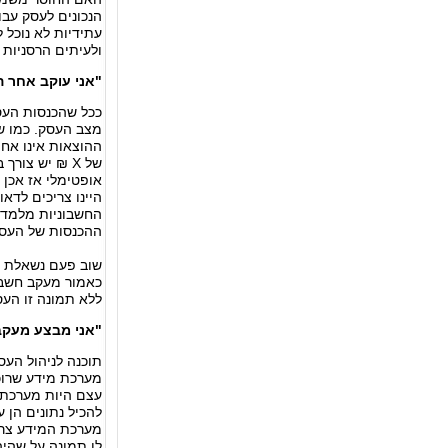
הנכונים לעסק עבו
עתידיות לא נוכל 
ולעיתים הרסניות 
"אני עוקב אחר ה
ככל שהכנסות העסק
מצב העסק. כמו שי
ההוצאות אינו אחו
של X ₪ יש צו
אופטימלי אז אכן 
היינו צריכים לדאו
החשבוניות מלמדו
ההכנסות של העסק
שוב פעם נשאלת 
כאמור מעקב חשבו
ללא תמונה זו העס
"אני מבצע מעקב
תוכנה לניהול העס
מערכת מידע שרוכ
עצם היות מערכת מ
להכיל נתונים הן 
מערכת המידע צרי
לו תמונה על שהיה