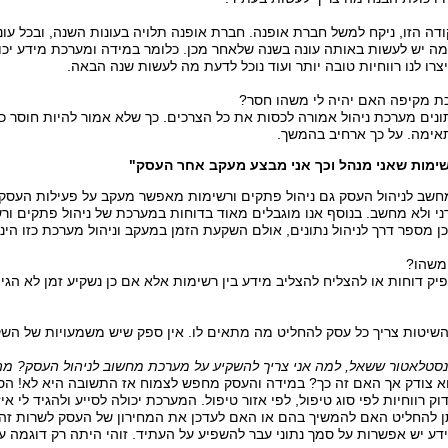
ודה הזו, ניקח למשל חברת אופנה. חברת אופנה תלויה בעונות השנה, ובכל עונ
מה יש לעשות באותה עונה בשנה שלאחר מכן. כלומר במידה ומערכת מידע יכולה 
יצרו לנו רווחיות טובה יותר ועוד נוכל לדעת מה לעשות שנה הבאה.
ת מקיפה האם יהיה לי משהו חסר?
ונים מערכת ניהול אמורה לכסות את כל הצרכים. כך שלא אמור להיות חוסר 
ימה. על כך ארחיב בהמשך.
שימות שאני מנהל וכך אני מבצע מעקב אחר העסק"
שב לניהול העסק גם ניהול פתקים ורשימות מאפשר מעקב על פעילות העסק. 
ני ולא מחשב. בנוסף אנו מוגבלים מאוד בדוחות במערכת של ניהול פתקים ור
אכן מספר דרך לניהול נתונים, אולם השקעת הזמן במעקב וניהול מערכת כזו הי
משהו?
הפיק דוחות או להצליח להצליב מידע בין רשימות אלא אם כן נשקיע זמן לא הגיו
השיטות צריך כל עסק להחליט מה מתאים לו. אין ספק שיש משמעויות של הש
נסטלאטור ששאל, למה אני צריך להשקיע על מערכת מחשוב לניהול העסק? מה 
א צודק אך האם זה כך? במידה והעסק מחפש לצמוח אז התשובה היא לא! ה
דוק רווחיות לפי סוג טיפול, לפי אזור טיפול. המערכת יכולה לסייע ולהגיד לי אי
יתן להחליט האם להמשיך בהם או האם לעדכן את המחירון של העסק לשרות זה.
ע יש אפשרות על סמך נתוני עבר להשפיע על העתיד. זוהי היתה רק דוגמה ע