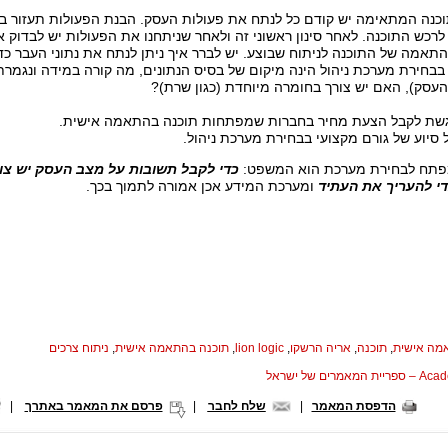
וכנה המתאימה יש קודם כל לנתח את פעולות העסק. הבנת הפעולות תעזור בה
לרכש התוכנה. לאחר סינון ראשוני זה ולאחר שניתחנו את הפעולות יש לבדוק 
תאמה של התוכנה לניתוח שבוצע. יש לברר איך ניתן לנתח את נתוני העבר כד
בבחירת מערכת ניהול הינה מיקום של בסיס הנתונים, מה קורה במידה ונגמ
העסק), האם יש צורך בחומרה מיוחדת (כגון שרת)?
גשת לקבל הצעת מחיר בחברות שמפתחות תוכנה בהתאמה אישית.
 סיוע של גורם מקצועי בבחירת מערכת ניהול.
פתח לבחירת מערכת הוא המשפט:
כדי לקבל תשובות על מצב העסק יש צו
די להעריך את העתיד
ומערכת המידע אכן אמורה לתמוך בכך.
מה אישית
,
תוכנה
,
אריה הרשקו
,
lion logic
,
תוכנה בהתאמה אישית
,
ניתוח צרכים
המאמרים של ישראל
הדפסת המאמר
|
שלח לחבר
|
פרסם את המאמר באתרך
|