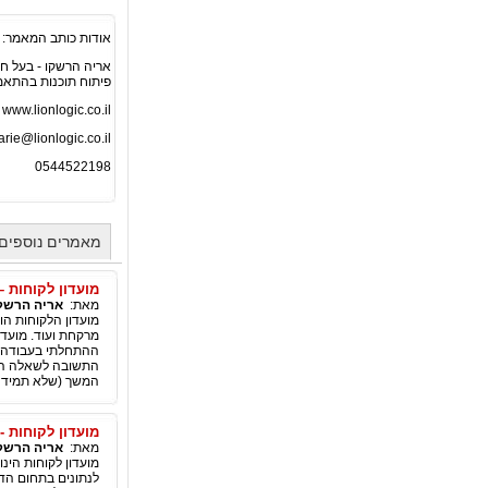
אודות כותב המאמר:
אריה הרשקו - בעל חברת ogic
פיתוח תוכנות בהתאמה
www.lionlogic.co.il
arie@lionlogic.co.il
0544522198
מאמרים נוספים
מועדון לקוחות –
מאת:
אריה הרשק
מועדון הלקוחות הו
מרקחת ועוד. מועדו
ההתחלתי בעבודה עם
התשובה לשאלה הפש
המשך (שלא תמיד מ
מועדון לקוחות - 
מאת:
אריה הרשק
מועדון לקוחות הינו
לנתונים בתחום הדי