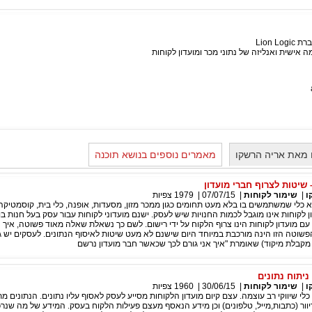
Lion L
 אישית ואנליזה של נתוני מכר ומועדון לקוחות
 מאת אריה הרשקו
מאמרים נוספים בנושא תוכנה
 שיטות לצרוף חברי מועדון
ו
|
שימור לקוחות
|
07/07/15
|
1979
צפיות
א כלי שמשתמשים בו בלא מעט תחומים כגון ממכר מזון, מסעדות, אופנה, כלי בית, קוסמטיקה,
ן לקוחות אינו מוגבל לכמות החנויות שיש לעסק. ישנם מועדוני לקוחות עבור עסק בעל חנות 
 מועדון לקוחות הינו צרוף הלקוח על ידי רישום. לשם כך נשאלת שאלה מאוד פשוטה, איך נ
וטה הזו הינה מורכבת במיוחד היום שישנם לא מעט שיטות לאיסוף הנתונים. לעסקים יש 
קבלת מיקוד) שאומרת "איך אני גורם לכך שכאשר חבר מועדון נרשם
ניתוח נתונים
ו
|
שימור לקוחות
|
30/06/15
|
1960
צפיות
 כלי שיווקי רב עוצמה. עצם קיום מועדון הלקוחות מסייע לעסק לאסוף עליו נתונים. הנתונים 
וור (כתבות,מייל, טלפונים) וכן מידע הנאסף מעצם פעילות הלקוח בעסק. המידע של מה שנרכ