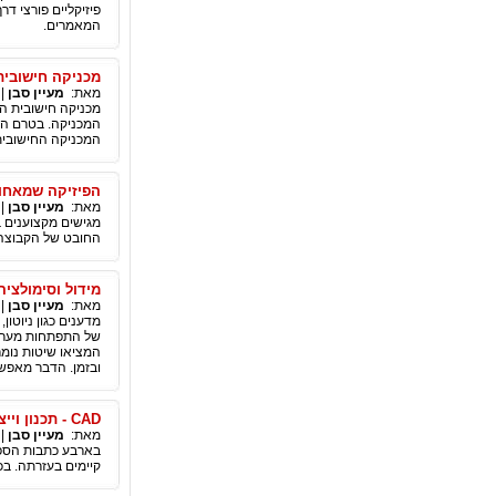
פיזיקליים פורצי ד
המאמרים.
מכניקה חישובית
מאת:
מעיין סבן
|
מכניקה חישובית ה
המכניקה. בטרם הופ
המכניקה החישובית
הפיזיקה שמאחור
מאת:
מעיין סבן
|
מגישים מקצוענים ב
החובט של הקבוצה ה
מידול וסימולציה
מאת:
מעיין סבן
|
מדענים כגון ניוטו
של התפתחות מערכות
המציאו שיטות נומר
ובזמן. הדבר מאפשר
CAD - תכנון וייצור בעזרת מחשב – הטכנולוגיה מאחורי השיטה - כתבה חמישית בסדרה
מאת:
מעיין סבן
|
בארבע כתבות הספקנ
קיימים בעזרתה. ב