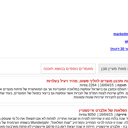
marketin
w
ות!
מאת מעיין סבן
מאמרים נוספים בנושא תוכנה
ח ותכנון מוצרים להליך פשוט, מהיר ויעיל בעלויות
תוכנה
|
16/04/15
|
2264
צפיות
 העולם וכמובן גם בישראל עוסקות במלאכה המעניינת אך גם המאתגרת של פיתוח מוצרים א
ם. חלקן שייכות לצוות המו"פ של חברות אשר עוסקות גם בייצור בפועל של המוצרים, בעוד שחל
התכנון לחברות יצרניות שונות ומגוונות.
פיזיקה
|
16/04/15
|
8050
צפיות
ה עוד שנה בלוח כמו זו שהייתה לפניה וזו שבאה אחריה. לפחות לא אם תשאלו את כל מי שעוסק ב
ובתחומים הנלווים לה. שנה זו זכתה לכינוי המחייב והמרהיב "שנת הפלאות", nderjahr
 בה - אלברט איינשטיין. הייתה זו שנה יוצאת דופן בה פרסם איינשטיין לא פחות מארבעה מא