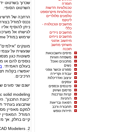
שכרוך בשרטוט ידנ
חומרה
השרטוט הסופי.
טכנולוגיות חדשות
טכנולוגיות מיקרוסופט
טלפונים סלולריים
לינוקס
נכנס למודל בצורה
מחשבים וטכנולגיה -
ניתן להוסיף אליו
כללי
מחשבים ניידים
מחשבים נייחים
שימוש במודל wireframe על מנת ליצור את זוויות התרשים ההנדסי הסופי.
מיחשוב ארגוני
משחקי מחשב
מוצקים "אילמים" 
תוכנה
שנעשית על עצמים
מיסים וחשבונאות
פשוטות כגון מנסרו
משפחה וזוגיות
נוספים להם או מ
מתכונים ואוכל
נשים
בעולם האמיתי.
מ
ספורט וכושר גופני
יאפשרו בקלות תנו
עבודה וקריירה
הרכיבים.
עיצוב ואדריכלות
עסקים
ישנם שני סוגים ש
פיננסים וכספים
פרסום ושיווק
קניות וצרכנות
רוחניות
"כוונת התכנון". 
רפואה ובריאות
שתבוצע בעתיד תש
תחבורה ורכב
למקם מאפיין מסו
תיירות ונופש
המודל. המאפיין י
קיים בחלק, אך מיק
.
2