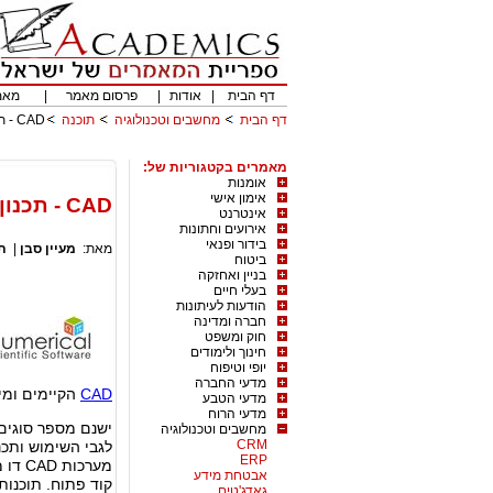
דף הבית
|
אודות
|
פרסום מאמר
|
מאמ
דף הבית
מחשבים וטכנולוגיה
תוכנה
CAD - תכנון וייצור בעזרת מחשב - סוגים שונים של תוכנות - כתבה רביעית בסדרה
מאמרים בקטגוריות של:
אומנות
אימון אישי
CAD - תכנון וייצור בעזרת מחשב - סוגים שונים של תוכנות - כתבה רביעית בסדרה
אינטרנט
אירועים וחתונות
בידור ופנאי
מאת:
מעיין סבן
|
ת
ביטוח
בניין ואחזקה
בעלי חיים
הודעות לעיתונות
חברה ומדינה
חוק ומשפט
חינוך ולימודים
יופי וטיפוח
מדעי החברה
CAD
הקיימים ומי
מדעי הטבע
מדעי הרוח
מחשבים וטכנולוגיה
CRM
לגבי השימוש ותכנ
ERP
אבטחת מידע
קוד פתוח. תוכנות
גאדג'טים