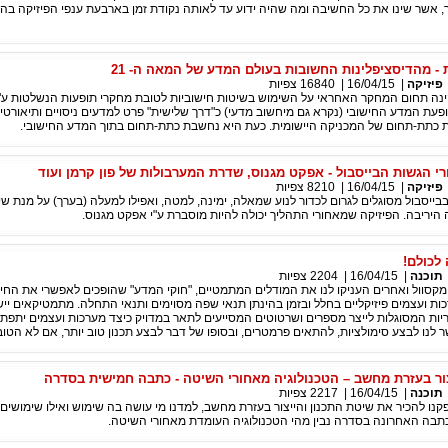
רך, אשר שינו את כל החשיבה ומה שהיה ידוע עד לאותה נקודת זמן בארבעת ענפי הפיזיקה בה
 - מהדיסציפלינות החשובות בעולם המדע של המאה ה- 21
פיזיקה
|
16/04/15
|
16840
צפיות
ינה תחום המחקר האחראי על השימוש בשיטות חישוביות לטובת מחקרי תופעות הנשלטות ע"י
עת המדע החישובי (נקרא גם מיחשוב מדעי) כ"דרך שלישית" פרט למדעים ניסויים ותיאורטי
 כתת-תחום של המכניקה היישומית. כעת היא נחשבת כתת-תחום בתוך המדע החישובי.
י הגשות הבייסבול - אפקט מגנוס, שדרת המערבולות של פון קרמן ועוד
פיזיקה
|
16/04/15
|
8210
צפיות
בייסבול מסוגלים לגרום לכדור לנוע שמאלה, ימינה, למטה, ואפילו למעלה (בערך) על מנת שי
יריבה. הפיזיקה שמאחורי התהליך יכולה להיות מוסברת ע"י אפקט מגנוס.
 לכולם!
תוכנה
|
16/04/15
|
2204
צפיות
ן, מקסוול ואחרים העניקו לנו את המודלים המתמטיים, "חוקי המדע" שהופכים לאפשרי את החיז
 ועצמים פיזיקליים בחלל ובזמן בהינתן תנאי שפה מסוימים ותנאי התחלה. מתמטיקאים ייש
יות המסוגלות לייצר מספרים ושרטוטים המסייעים לתאר במדויק כיצד מערכות ועצמים יתפת
 לנו לבצע סימולציות, להתאים פרמטרים, ובסופו של דבר לבצע תכנון טוב יותר, אם לא הטוב 
תוכנה
|
16/04/15
|
2217
צפיות
ו להכיר את שיטת התכנון והייצור בעזרת מחשב, למדנו מי עושה בה שימוש ואילו שימושים
כתבה האחרונה בסדרה נבין מהי הטכנולוגיה העומדת מאחורי השיטה.