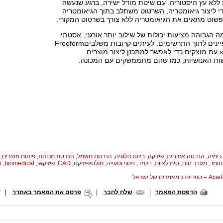
 ללא עץ היסטוריה. עם שיטת מודל ישירה, ברגע שנעשה
י ליצור גיאומטריה, השרטוט משתלב בתוך הגיאומטריה
שוט מתאים את הגיאומטריה ללא צורך בשרטוט המקורי.
ת CAD ברמה הגבוהה מציעות יכולות של שילוב יותר אורגני, אסטתי
וארגונומי של מאפיינים לתוך התרשימים. לעיתים קרובות משלביםFreeform
surface modeling עם מוצקים כדי לאפשר למתכנן ליצור מוצרים
ת האנושיות, כמו שהם מתממשקים עם המכונה.
כימיה
,
הנדסה אזרחית
,
פיזיקה
,
ביוטכנולוגיה
,
הנדסת חשמל
,
הנדסת מכונות
,
פיתוח מוצרים
,
חומר
,
מעבר חום
,
סימולציות
,
ביומד
,
ניסוי וטעייה
,
מולטיפיזיקס
,
CAD
,
פיזיקאי
,
biomedical
,
א
המאמרים של ישראל
הדפסת המאמר
|
שלח לחבר
|
פרסם את המאמר באתרך
|