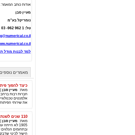
אודות כותב המאמר:
מעיין סבן
נומריקל בע"מ
טל: 1 962 962- 03
g@numerical.co.il
ww.numerical.co.il
למד לבנות מודל תוך 30 דק
מאמרים נוספים 
כיצד להפוך פיתו
מאת:
מעיין סבן
|
חברות רבות ברחבי
אלמנטים טכנולוגיי
את שירותי הפיתוח ו
110 שנים לשנת הפלאות של אלברט איינשטיין
מאת:
מעיין סבן
|
1905 לא היית
הישיר לכינוי שדבק