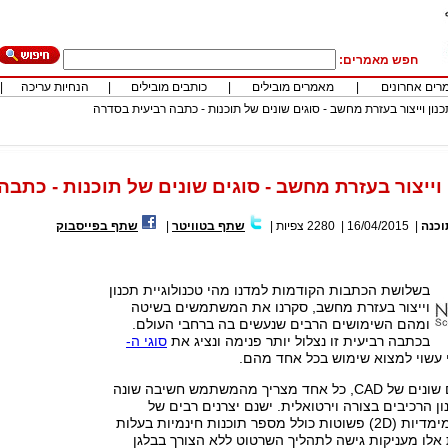
חפש מאמרים:
רים אחרונים
|
מאמרים מובילים
|
כותבים מובילים
|
הנחיות עריכה
|
וכנה
|
16/04/2015
|
2280
צפיות
|
שתף בטוויטר
|
שתף בפייסבוק
בשלושת הכתבות הקודמות למדנו מהי טכנולוגיית תכנון
וייצור בעזרת מחשב, סקרנו את המשתמשים בשיטה
ומהם השימושים הרבים שנעשים בה ברחבי העולם.
בכתבה רביעית זו נצלול יותר פנימה ונציג את
סוגי ה-
 עשוי למצוא שימוש בכל אחד מהם.
ישנם מספר סוגים שונים של CAD, כל אחד מצריך מהמשתמש חשיבה שונה
ון הרכיבים בצורה וירטואלית. ישנם יצרנים רבים של
מערכות CAD דו מימדיות (2D) פשוטות כולל מספר תוכנות חינמיות בעלות
 אלו מעניקות גישה לתהליך השרטוט ללא הצורך בבלגן