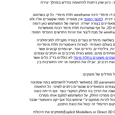
י, כיוון שהן ניתנות להתאמה כנדרש במהלך יצירת
הרחבה של תרשים דו מימדי הינה wireframe תלת מימדי. כל קו בשרטוט
 ידנית.
למוצר הסופי
אין מאפייני מסה שקשורים אליו ולא
 מאפיינים בצורה ישירה. הגישה של המשתמש כאן דומה
לגישתו אל מערכות 2D, על אף שמערכות תלת מימד רבות מאפשרות
בשלושה מימדים נוצרים בצורה מקבילה למניפולציה
 בעולם האמיתי. לצורות גיאומטריות תלת מימדיות
ת, צילינדרים, כדורים ועוד, יש נפחים קבועים אשר
ופחתים מהם, ממש כאילו מרכיבים או חותכים עצמים
וצקים פשוטים בתלת מימד
לא כוללים בד"כ כלים אשר
עת רכיבים, יגבילו את התנועה או יזהו התערבות בין
ל מודלים של מוצקים:
1.3D parametric solid modelingמאפשר למפעיל להשתמש במה שמכונה
העצמים והמאפיינים שנוצרים ניתנים לשינוי. כל התאמה
נה את הדרך בה החלק המקורי נוצר. אם הייתה כוונה
ים ממרכז החלק, על המשתמש למקם אותו ממרכז
כול להיות ממוקם ע"י שימוש בכל אובייקט גיאומטרי שכבר
ום רנדומלי זה יבטל את כוונת התכנון.
Explicit Modellers or Direct 3D CAD Modelersמספקים את היכולת