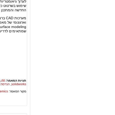
לערוך גיאומטריות
שימוש בשרטוט כד
החדשה והמתכנן פ
מערכו
שמתאימים לדרישו
תגיות המאמר:
cfd
,
solidworks
,
הנדסת 
מקור המאמר:
Academics – ספריית 