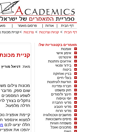
דף הבית
|
אודות
|
פרסום מאמר
|
מאמ
דף הבית
קניות וצרכנות
צרכנות
קניית מכונת צ
מאמרים בקטגוריות של:
אומנות
אימון אישי
קניית מכונת
אינטרנט
אירועים וחתונות
בידור ופנאי
מאת:
דניאל מוריץ
|
ביטוח
בניין ואחזקה
בעלי חיים
הודעות לעיתונות
מכונות צילום משמ
חברה ומדינה
חוק ומשפט
שום ספק, מדובר 
חינוך ולימודים
לשפע המסמכים אשר
יופי וטיפוח
נתקלים בצורך לרכ
מדעי החברה
חדלה מלפעול.
מדעי הטבע
מדעי הרוח
קיימת אופציה נוס
מחשבים וטכנולוגיה
מיסים וחשבונאות
למצוא אינספור ח
משפחה וזוגיות
הללו יציעו לכם
מכ
מתכונים ואוכל
יהפכו את אופציי
נשים