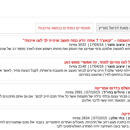
מאת דניאל מוריץ
מאמרים נוספים בנושא צרכנות
והעצמה – "קואצ'ר ? אתה יודע כמה חושב שיהיה לך לוגו איכותי"
ץ
|
עיצוב מוצר
|
17/04/16
|
3032
צפיות
 הוא למעשה אלמנט גרפי שמייצג את העסק ואת מהותו וישמש אותו לאורך מספר רב של שנים
ל לוגו מהיום למחר, זה אפשרי ממש כאן
ץ
|
עיצוב מוצר
|
17/04/16
|
3148
צפיות
הייתה סיפור שלם !! היינו צריכים לבחור מעצב או מעצבת גראפי/ת, לקבל הצעת מחיר, לאשר א
בת בהתאם לוויז׳ן שהצגנו בפניהם.
ושלם בדרום אמריקה
ץ
|
טיולים בחו"ל
|
07/10/15
|
2991
צפיות
ו מבחר עצום ובלתי נדלה של מקומות אשר כל אחד מכם חייב לבקר. אם גם אתם מתכננים לט
ב, המאמר הזה עשוי לדבר אליכם.
תיקה
ץ
|
בתי מלון
|
07/10/15
|
2834
צפיות
בתוכה מגוון רחב של תרבויות, מאכלים ואתרים היסטוריים. בעבור אלו מכם שמעוניינים להע
 ביקור בעכו העתיקה יהיה הפתרון האולטימטיבי לכך.