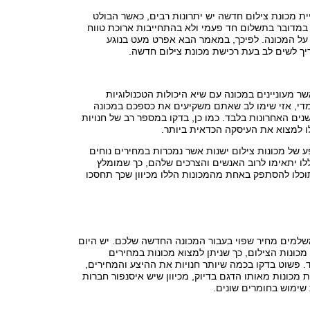
יית מכונת צילום חדשה יש יתרונות רבים, כאשר הבולט
במדובר בתשלום חד פעמי ולא בהתחייבות ארוכת טווח
על המכונה. לפיכך, במאמר הבא אפרט מעט בנוגע
יך לשים לב בעת רכישת מכונת צילום חדשה.
מעוניינים במכונה עם שיא היכולות הטכנולוגיות
מדי, אזי שימו לב שאתם משקיעים את כספכם במכונה
ם האחרונות בלבד. כמו כן, בדקו במספר רב של חנויות
ו למצוא את העיסקה הכדאית ביותר.
ע של מכונות צילום ישנות אשר נמכרות במחירים נוחים
לו יתאימו לרוב האנשים והצרכים שלהם, כך שמומלץ
וכלו להסתפק באחת מהמכונות הללו מכיוון שכך תחסכו
למים מחיר שפוי בעבור המכונה החדשה שלכם. יש היום
כונות הצילום, כך שניתן למצוא מכונות במחירים
 פשוט בדקו בכמה שיותר חנויות את ההיצע והמחירים,
 מכונות מאותו הדגם בדיוק, מכיוון שיש איסנפור חברות
שימוש בחומרים שונים.