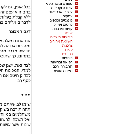
ספורט וכושר גופני
בכל אופן, גם לקנ
עבודה וקריירה
בהם הוא עצם זה 
עיצוב ואדריכלות
עסקים
ללא קבלת בעלות 
פיננסים וכספים
לדברים אליהם צר
פרסום ושיווק
קניות וצרכנות
דגם המכונה
אופנה
ביקורות מוצרים
אם אתם מאלה אשר 
השוואת מחירים
צרכנות
ומהירות גבוהה ל
קניות
חדישה מדגם מהשני
רהיטים
בתחום, כך שתוכל
רוחניות
רפואה ובריאות
לצד זאת, ישנן שפ
תחבורה ורכב
למדי. המכונות הל
תיירות ונופש
לבדוק היטב אם ת
כסף רב.
מחיר
שימו לב שאתם מש
תחרות רבה בשוק מ
משתלמים במיוחד.
ואל תשכחו להשוות
שונות אשר עושות 