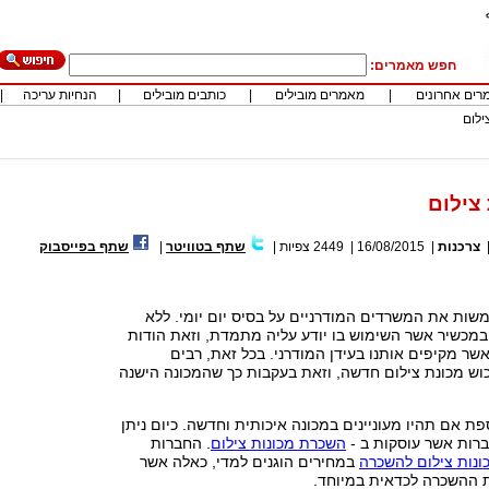
חפש מאמרים:
רים אחרונים
|
מאמרים מובילים
|
כותבים מובילים
|
הנחיות עריכה
|
ילום
 צילום
צרכנות
|
16/08/2015
|
2449
צפיות
|
שתף בטוויטר
|
שתף בפייסבוק
שות את המשרדים המודרניים על בסיס יום יומי. ללא
במכשיר אשר השימוש בו יודע עליה מתמדת, וזאת הודות
 מקיפים אותנו בעידן המודרני. בכל זאת, רבים
וש מכונת צילום חדשה, וזאת בעקבות כך שהמכונה הישנה
פת אם תהיו מעוניינים במכונה איכותית וחדשה. כיום ניתן
ברות אשר עוסקות ב -
השכרת מכונות צילום
. החברות
ונות צילום להשכרה
במחירים הוגנים למדי, כאלה אשר
ת ההשכרה לכדאית במיוחד.