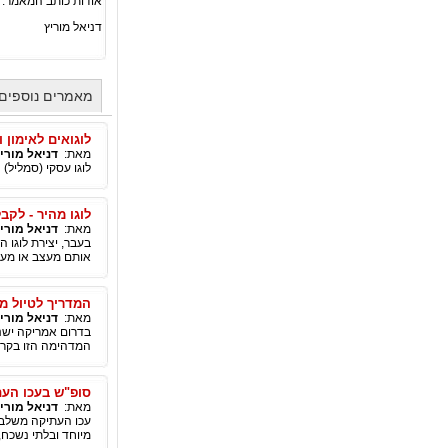
אודות כותב המאמר:
דניאל מוריץ
מאמרים נוספים 
לוגואים לאימון 
מאת:
דניאל מורי
לוגו עסקי (סמליל)
לוגו מהיר - לקב
מאת:
דניאל מורי
בעבר, יצירת לוגו 
אותם מעצב או מעצ
המדריך לטיול מ
מאת:
דניאל מורי
בדרום אמריקה ישנ
המדהימה הזו בקרו
סופ"ש בעכו הע
מאת:
דניאל מורי
עכו העתיקה משלבת 
מיוחד ובלתי נשכח,