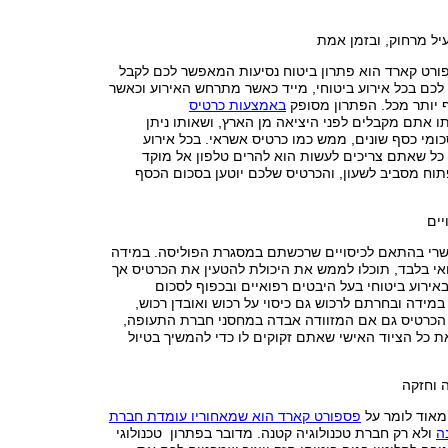
יל מרחוק, ובזמן אמת
פורט קארד הוא פתרון ביטוח נסיעות המאפשר לכם לקבל
לכם בכל אירוע ביטוחי, מייד כאשר מתרחש האירוע וכאשר
 יותר מכל. הפתרון מסופק
באמצעות כרטיס
ו אתם מקבלים לפני היציאה מן הארץ, ושאותו ניתן
ומי כסף שונים, ממש כמו כרטיס אשראי. בכל אירוע
 כל שאתם צריכים לעשות הוא להרים טלפון אל מוקד
תוח מסביב לשעון, והכרטיס שלכם יוטען בסכום הכסף
יים
שרי בהתאם לכיסויים שרכשתם במסגרת הפוליסה. במידה
אי בלבד, תוכלו לממש את היכולת להטעין את הכרטיס אך
אירוע ביטוחי בעל היבטים רפואיים ובכפוף לסכום
במידה ובחרתם לרכוש גם כיסוי על רכוש ואובדן רכוש,
 הכרטיס גם אם המזוודה אבדה במחסני חברת התעופה,
 כל הציוד האישי שאתם זקוקים לו כדי להמשיך בטיול
 וחזקה
מאוד לומר על
פספורט קארד הוא שמאחוריו עומדת חברת
ה
ולא רק חברת טכנולוגיה קטנה. מדובר בפתרון טכנולוגי