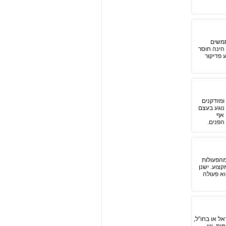
תמשים
 הינה חוסר
ע פדיקור
ומזדקנים
נוגע בעצם
 אף
הפנים.
מהפעולות
קצוע. ישנן
וא פעולה
ל או בחו"ל,