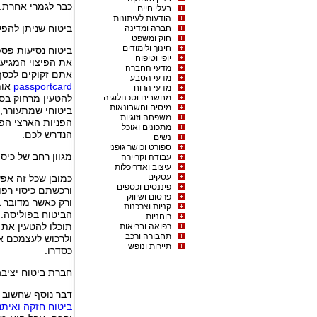
כבר לגמרי אחרת.
בעלי חיים
הודעות לעיתונות
ביטוח שניתן להפע
חברה ומדינה
חוק ומשפט
חינוך ולימודים
ביטוח נסיעות פס
יופי וטיפוח
את הפיצוי המגיע 
מדעי החברה
אתם זקוקים לכסף
מדעי הטבע
passportcard
אות
מדעי הרוח
מחשבים וטכנולוגיה
להטעין מרחוק בסכ
מיסים וחשבונאות
ביטוחי שמתעורר,
משפחה וזוגיות
הפניות הארצי הפ
מתכונים ואוכל
הנדרש לכם.
נשים
ספורט וכושר גופני
מגוון רחב של כיסו
עבודה וקריירה
עיצוב ואדריכלות
עסקים
כמובן שכל זה אפ
פיננסים וכספים
ורכשתם כיסוי רפו
פרסום ושיווק
ורק כאשר מדובר ב
קניות וצרכנות
הביטוח בפוליסה. 
רוחניות
תוכלו להטעין את
רפואה ובריאות
תחבורה ורכב
ולרכוש לעצמכם את
תיירות ונופש
כסדרו.
חברת ביטוח יציבה
דבר נוסף שחשוב 
ביטוח חזקה ואיתנ