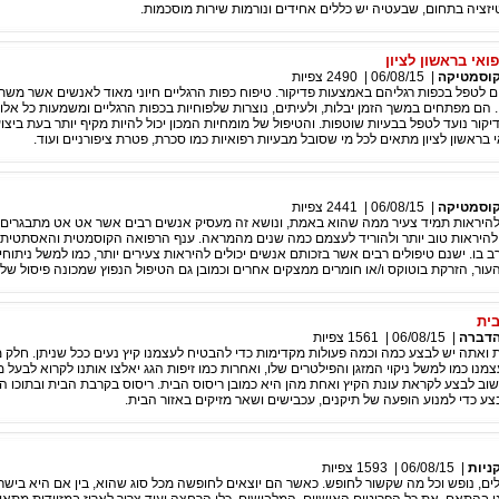
ציה בתחום, שבעטיה יש כללים אחידים ונורמות שירות מוסכמות.
ואי בראשון לציון
וסמטיקה
|
06/08/15
|
2490
צפיות
ם לטפל בכפות רגליהם באמצעות פדיקור. טיפוח כפות הרגליים חיוני מאוד לאנשים אשר מש
. הם מפתחים במשך הזמן יבלות, ולעיתים, נוצרות שלפוחיות בכפות הרגליים ומשמעות כל אלו
דיקור נועד לטפל בבעיות שוטפות. והטיפול של מומחיות המכון יכול להיות מקיף יותר בעת ביצו
י בראשון לציון מתאים לכל מי שסובל מבעיות רפואיות כמו סכרת, פטרת ציפורניים ועוד.
וסמטיקה
|
06/08/15
|
2441
צפיות
להיראות תמיד צעיר ממה שהוא באמת, ונושא זה מעסיק אנשים רבים אשר אט אט מתבגרים 
להיראות טוב יותר ולהוריד לעצמם כמה שנים מהמראה. ענף הרפואה הקוסמטית והאסתטית 
רב בו. ישנם טיפולים רבים אשר בזכותם אנשים יכולים להיראות צעירים יותר, כמו למשל ניתוחי
עור, הזרקת בוטוקס ו/או חומרים ממצקים אחרים וכמובן גם הטיפול הנפוץ שמכונה פיסול של 
בית
דברה
|
06/08/15
|
1561
צפיות
ואתה יש לבצע כמה וכמה פעולות מקדימות כדי להבטיח לעצמנו קיץ נעים ככל שניתן. חלק 
מנו כמו למשל ניקוי המזגן והפילטרים שלו, ואחרות כמו זיפות הגג יאלצו אותנו לקרוא לבעל מ
וב לבצע לקראת עונת הקיץ ואחת מהן היא כמובן ריסוס הבית. ריסוס בקרבת הבית ובתוכו ה
ע כדי למנוע הופעה של תיקנים, עכבישים ושאר מזיקים באזור הבית.
ניות
|
06/08/15
|
1593
צפיות
ים, נופש וכל מה שקשור לחופש. כאשר הם יוצאים לחופשה מכל סוג שהוא, בין אם היא בישרא