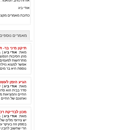
אודות כותב המאמר:
אודי ביג
כתיבת מאמרים מקצו
מאמרים נוספים 
תיקון מיני בר- 
מאת:
אודי ביג
|
ב
מהן הסיבות הנפוצו
מתרחשות לפעמים כת
אפשר למצוא נזילה 
נוספת היא בר מים
הגיע הזמן לעשו
מאת:
אודי ביג
|
ש
סדר בבית הוא סדר
החיים והמציאות מל
וארגונם של החיים 
מכון לבדיקת רכ
מאת:
אודי ביג
|
ת
יש צירופי מלים של
בספק וזה בעיקר על
הרי שחשוב להבין 