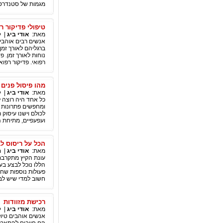
מגמות של סטנדרטיז
טיפולי פדיקור רפ
מאת:
אודי ביג
|
ק
אנשים רבים אוהבי
ברגליהם לאורך זמן
נוחות לאורך זמן. פ
רפואי. פדיקור רפוא
מהו פיסול פנים
מאת:
אודי ביג
|
ק
כל אחד היה רוצה 
ומחפשים פתרונות 
לכולם וישנו עיסוק 
ועפעפיים, מתיחת ה
הכל על ריסוס ל
מאת:
אודי ביג
|
ה
עונת הקיץ מתקרבת 
הללו נוכל לבצע בעצ
פעולות נוספות שחש
חשוב למדי שיש לבצ
רכישת מזוודות
מאת:
אודי ביג
|
ק
אנשים אוהבים טיול