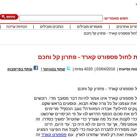
חפש מאמרים:
רים אחרונים
|
מאמרים מובילים
|
כותבים מובילים
|
הנחיות עריכה
|
חול פספורט קארד - פתרון קל וחכם
ת לחול פספורט קארד - פתרון קל וחכם
וח נסיעות
|
03/04/2016
|
4020
צפיות
|
שתף בטוויטר
|
שתף בפייסבוק
ל פספורט קארד - פתרון קל וחכם
ל פספורט קארד אינו אמור להיות דבר מסובך מדי. רוכשים
את עצמנו על כל צרה שלא תבוא, ונוסעים בראש שקט.
קוקים לחילוץ? אבדה המזוודה? נגנב הכסף? מרימים
לים את סכום הכסף הדרוש לנו על פי הכיסויים שרכשנו
די לקנות את כל מה שצריך כדי שהטיול ימשיך כסדרו. זה
פטימלי, אך עד היום זה לא היה כך. עד היום, היינו
יעה מסודרת לחברת הביטוח כדי לקבל את הפיצוי המגיע
ים לעשות זאת רק לאחר שחזרנו לארץ. עם
פספורט קארד
זה