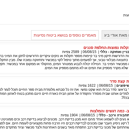
עית
מאת אודי ביג
מאמרים נוספים בנושא ביטוח נסיעות
תקלות נפוצות-החלפת סננים
ניין ואחזקה - כללי
|
06/08/15
|
2589
צפיות
ת הדורשות תיקון מיני בר קיימות מספר תקלות או נזקים עיקריים הדורשים לתקן את המיני בר
וצאה מבלאי טבעי, אך לפעמים מתוך טיפול לקוי במכשיר ותחזוקה נמוכה שלו. מבין התקלו
ממכשיר המיני בר. הנזילה יכולה לנבוע ממטהר המים, מהקולר או ממקום אחר במכשיר. תקל
 שלא מקרר מספיק את המים או לא מחמם מספיק את המים.
ת קצת סדר
יפוצים
|
06/08/15
|
1622
צפיות
 בראש: סדר בבית הוא שקט נפשי. את זה כל סבתא מלומדת מבית ספר החיים תוכל לומר לכם
מדים אותנו שבית מסודר והקפדה על ארגון הבית כאורח חיים הינם מתכון בטוח לארגון המח
בכלל.
ב- כמה דגשים והמלצות
חבורה ורכב - כללי
|
06/08/15
|
1904
צפיות
א נעים לנו לשמוע ואחד מהם הוא מכון בדיקת רכב. מכונים לביצוע בדיקת רכב וכים ממוניטין
 רקע ניסיון העבר שבו מכונים לבדיקת רכבים היו הרבה פחות מקצועיים לעומת היום. אם לסב
שהתחום של מכוני בדיקת רכב התפתח מאד בשנים האחרונות ולצד מכשור וציוד מתקדם הת