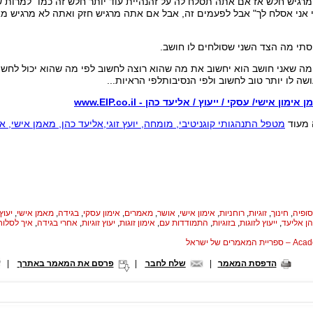
מרגיש חלש אז אם אתה תסלח לה על זהנהיית עוד יותר חלש זה כמו "למרות 
אני אסלח לך" אבל לפעמים זה, אבל אם אתה מרגיש חזק ואתה לא מרגיש מא
סתי מה הצד השני שסולחים לו חושב.
מה שאני חושב הוא יחשוב את מה שהוא רוצה לחשוב לפי מה שהוא יכול לחשו
ה לו יותר טוב לחשוב ולפי הנסיבותלפי הראיות...
אימון אישי/ עסקי / ייעוץ / אליעד כהן - www.EIP.co.il
 מעוד
מטפל התנהגותי קוגניטיבי, מומחה, יועץ זוגי,אליעד כהן, מאמן אישי, אימו
סופיה
,
חינוך
,
זוגיות
,
רוחניות
,
אימון אישי
,
אושר
,
מאמרים
,
אימון עסקי
,
בגידה
,
מאמן אישי
,
יעוץ
ן אליעד
,
ייעוץ לזוגות
,
בזוגיות
,
התמודדות עם
,
אימון זוגות
,
יעוץ זוגיות
,
אחרי בגידה
,
איך לסלוח
המאמרים של ישראל
הדפסת המאמר
|
שלח לחבר
|
פרסם את המאמר באתרך
|