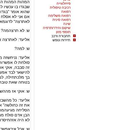
המהות המהות היא
פיזיולוגייה
שבגדו בו עכשיו ל
רכיבה טיפולית
שהוא אומר "בגדו ב
רפואה
רפואה משלימה
אם אני לא אסלח 
רפואה סינית
לאתרצה" לדוגמא
שינה
שיקום והידרותרפיה
ש: לא תרצהמה?
תוספי מזון
תחבורה ורכב
אליעד: לאתרצה או
תיירות ונופש
ש: למה?
אליעד: נניחשזה מ
סולחת לו אפשרות 
זה סבבה, אוקי א
להישאר לבד אפשר
בך מלכתחילה, למה
בטוחה שאת טובה 
ש: אוקי אז מההש
אליעד: כל מהשבאת
את זה כחולשה" או
הסליחה מגיעהמהמק
הבן אדם סולח מה
לא היה אזהחיסרון
ש: אבל איךאפשר