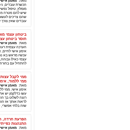
מאת:
מאמן אישי אלי
הכשרת עובדים, ניהו
מומלץ, טיפול נפשי:
שיש להם מטרה מאו
שהם צריכים לעשות 
עובדים שאין צורך ש
ביטחון עצמי מופ
חוסר ביטחון עצ
מאת:
מאמן אישי אלי
הערכה עצמית רעה, 
אימון אישי לחיים,
עכשיו מראש בא נגי
עצמי כאילו גבוהה,
להתחיל עם בחורה כי
ממי לקבל עצות, 
ממי ללמוד, אימו
מאת:
מאמן אישי אלי
אימון אישי, ממי לל
עשו כדלקמן יש את 
רוצה לשלוט בך הוא
לראות אותך אז הוא
שזה בלתי אפשרי, סת
הפרעת חרדה, הת
התנהגות כפייתית, ocd, לא רוצה למות, לא רוצה לפחד מהמ
מאת:
מאמן אישי אלי