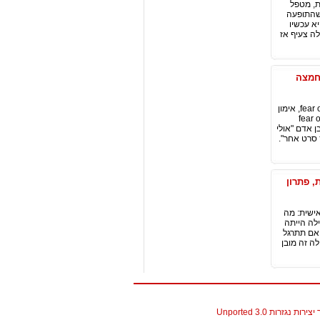
ת, מטפל
 שהתופעה
א עכשיו
ה צעיף אז
ת החמצה
הססנות, מה זה fomo, חשש מהחמצה, תחושת החמצה בחיים, התמודדות עם תחושת החמצה, fear of missing out, אימון
מטפל אישי: עכשיו יש תופעה שנקראת FOMO. ש: מה זה FOMO? אליעד: FOMO זה ראשי תיבות fear of
בן אדם "אולי
סרט אחר".
, פתרון
אישית: מה
לה הייתה
אם תתרגל
ה זה מובן
גזרות 3.0 Unported