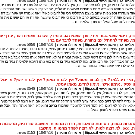
עד כהן אימון אישי Eip.co.il
|
אימון לרוחניות
|
18/07/16
|
3528
צפיות
ל מנהלים בארגון, איך להכשיר עובדים, איך לנהל מנהלים, איך לנהל עובדים, פיתוח עובדים, 
 עכשיו הנושא הוא כזה אחת הטעויות שעושים מנהלים, יש בעיקרון בארגון שני סוגי עובדים יש
ד מוגדרת וספציפית שהם בעצם התחליף הכי זול לרובוט כאילו זאת אומרת יש איזה עבודה 
עושים אותה רק פשוט במקום להביא רובוט כי אין רובוט שיעשה את זה אז הם עושים את זה, 
יהיה להם שכל אפילו יש צורך שלא יהיה ...
רז, דימוי עצמי גבוה מידי, ערך עצמית גבוה מידי, הערכה עצמית רעה, עודף ער
מי, מפחד להתחיל עם בחורה, מפחד לדבר עם בחו
עד כהן אימון אישי Eip.co.il
|
אימון לרוחניות
|
18/07/16
|
5059
צפיות
עודף ערך עצמי, דימוי עצמי גבוה מידי, חוסר ביטחון עצמי, הסרט הסוד, מפחד להתחיל עם 
 אימון אישי מומלץ: עכשיו הנושא הוא כזה לפעמים דימוי עצמי גבוהה וערך עצמי גבוהה דופק 
ד שאם היה לו לבן אדם דימוי עצמי באמת גבוהה זה לא היה דופק אותו בסדר אבל בא נדבר ע
 גבוהה אבל דופק את הבן אדם. מה לדוגמא נגיד בן אדם בוא ניתן דוגמא קלאסית נגיד בן א
 יש לו דימוי עצמי מאוד גבוהה שהוא ...
מי יודע ללמד? איך לבחור מטפל? איך לבחור מאמן? איך לבחור יועץ? מי יכול 
ן עסקי, אימון אישי, אימון לחיים, מאמן עסקי,
עד כהן אימון אישי Eip.co.il
|
אימון לרוחניות
|
18/07/16
|
3548
צפיות
מוד, איך לבחור מטפל, איך לבחור מאמן, איך לבחור יועץ, אימון עסקי, מורה רוחני, מאמן אישי 
הנושא שאומר שיש בן אדם שיביא לך דגים ויש בן אדם שילמד אותך לדוג, מכירים את הנושא
 יעדיף לתת לך דגים ככה אתה צריך לחזור מחר לקחת עוד דגים, אם הוא רוצה להיפטר ממך כ
 לא ייתן לך לא דגים ולא ילמד אותך לדוג כדי שתמות ברעב והוא לא יראה אותך יותר. אבל אם
ם פשוט ניסיתי להפוך כאילו ...
גרות במוות, ניסיונות התאבדות, חרדה מהמוות, מחשבה טורדנית, מחשבות מ
וות, מחשבו
עד כהן אימון אישי Eip.co.il
|
אימון לרוחניות
|
18/07/16
|
3153
צפיות