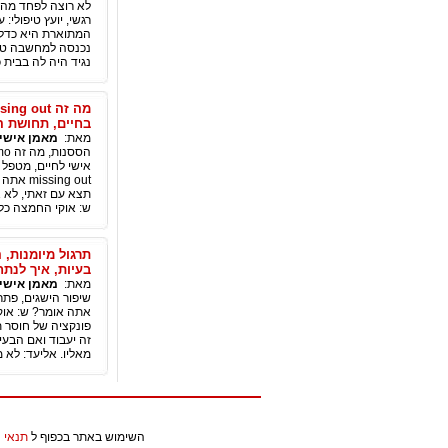
לא רוצה לפחד מהמ
רגשי, יועץ טיפולי:
המתוארת היא כדלק
נכנסה למחשבה טור
נגיד היה לה בבית 
בחיים, תחושת ה
מאת:
מאמן אישי אלי
ng out
תצא עם זאתי, לא 
ש: אוקי החמצה כלש
תרגול מיומנות, 
בעיות, איך לנתח
מאת:
מאמן אישי אלי
שיפור הישגים, פתרו
אתה אומר? ש: אוק
פונקציה של חוסר 
זה יעבוד ואם הבעי
מאליו. אליעד: לא מ
השימוש באתר בכפוף ל
תנאי 