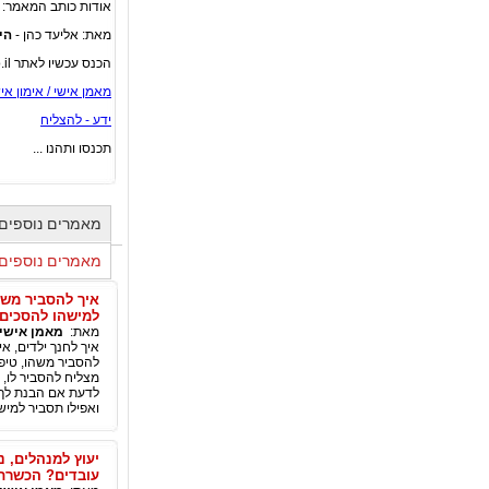
אודות כותב המאמר:
מאת: אליעד כהן -
היחיד ב
הכנס עכשיו לאתר EIP.co.il ותהנה מאלפי מאמרים + הרצאות וידאו על כל נושאי החיים בכלל, ועל האושר שלך בפרט ...
מאמן אישי / אימון אישי
ידע - להצליח
תכנסו ותהנו ...
מאמרים נוספים מאת
מאמרים נוספים 
איך להסביר משה
למישהו להסכים 
מאת:
מאמן אישי אלי
איך לחנך ילדים, א
להסביר משהו, טיפו
מצליח להסביר לו,
לדעת אם הבנת לך 
ואפילו תסביר למיש
יעוץ למנהלים, נ
עובדים? הכשרת 