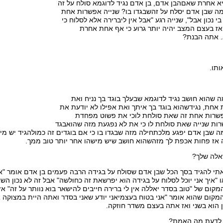
 אחרת שאםהבן אדם, בן אדם נגיד לדוגמא סולח על זה
מה שבן אדם יסלח על זהשבגדו בו? שנייה אפשרות אחת
י נכון אבל", שנייה רגע "אבל אין ליברירה אלא לסלוח כי
אז בעצם המצב יהיה יותר גרוע כי אף אחת אחרת
. אתה הבנת?
תו.
ה שהוא חושב נגיד לדוגמא שבעלך בוגד בך נניח ואת
אחת, נגידשהוא בוגד בך איתך ואת אפילו לא יודעת את
פשרות אחת זה שאת סולחת לוכי את פשוט מפחדת
ות שנייה שאת סולחת לו כי את לא נפגעת מזה שהואבגד
 שבן אדם יפגע מלכתחילה מזה שבגדו בו כי אם בוגדים זה כמולהגיד יש מ
אז פחות אכפת לך מזהשהוא חושב שיש מישהו אחר יותר טוב ממך.
אלה שלך?
י להגיד בסך הכל שבן אדם שסולח על בגידה הרבה פעמים בן אדם אומר "איך
 "איך אני יוכל לסלוח על בגידה הוא יפרשאת זה כחולשה" אבל זה לא נכון 
ום של "טוב בסדר יאללה אין לי ברירה חייבים להישאר בוא נוותר על זה" אז 
מקום שהוא אומר "אני בטוח בעצמיאני יודע שאני בסדר ואתה היית במצוקה
 הוא בשני ואז אתה בעצם משדר חוזקה.
 לדעת מה האמת?