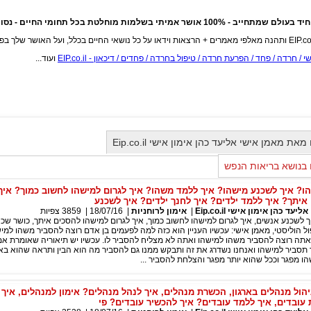
עולם שמתחייב - 100% אושר אמיתי בשלמות מוחלטת בכל תחומי החיים - נסו ותראו!
 / חרדה / פחד / הפרעת חרדה / טיפול בחרדה / פחדים / דיכאון - EIP.co.il
ועוד...
 מאמן אישי אליעד כהן אימון אישי Eip.co.il
בנושא בריאות הנפש
ו? איך לשכנע מישהו? איך ללמד משהו? איך לגרום למישהו לחשוב כמוך? איך
איתך? איך ללמד ילדים? איך לחנך ילדים? איך לשכנע
עד כהן אימון אישי Eip.co.il
|
אימון לרוחניות
|
18/07/16
|
3859
צפיות
יך לשכנע אנשים, איך לגרום למישהו לחשוב כמוך, איך לגרום למישהו להסכים איתך, כושר שכנו
ל הוליסטי, מאמן אישי: עכשיו העניין הוא כזה למה לפעמים בן אדם רוצה להסביר משהו למיש
 אתה רוצה להסביר משהו למישהו ואתה לא מצליח להסביר לו. עכשיו יש תיאוריה שאומרת א
תסביר למישהו ואנחנו נשדרג את זה ותבקש ממנו גם להסביר מה הוא הבין ותראה שהוא בא
הו מפגר וככל שהוא יותר מפגר והצלחת להסביר ...
יהול מנהלים בארגון, הכשרת מנהלים, איך לנהל מנהלים? אימון למנהלים, איך 
עובדים, איך ללמד עובדים? איך להכשיר עובדים? פי