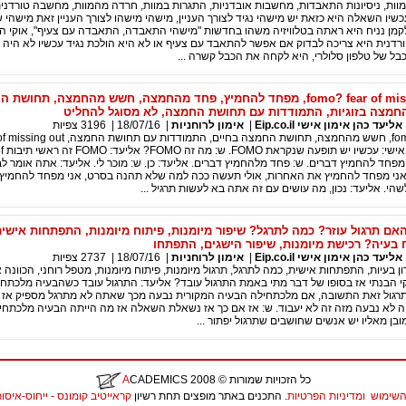
וות, ניסיונות התאבדות, מחשבות אובדניות, התגרות במוות, חרדה מהמוות, מחשבה טורדני
 עכשיו השאלה היא כזאת יש מישהי נגיד לצורך העניין, מישהי מישהו לצורך העניין זאת מישהי
מן נניח היא ראתה בטלוויזיה משהו בחדשות "מישהי התאבדה, התאבדה עם צעיף", אוקי הי
דנית היא צריכה לבדוק אם אפשר להתאבד עם צעיף או לא היא הולכת נגיד עכשיו לא היה ל
כבל של טלפון סלולרי, היא לקחה את הכבל קשרה ...
מה זה fomo? fear of missing out, מפחד להחמיץ, פחד מהחמצה, חשש מהחמצה, תחוש
חמצה בזוגיות, התמודדות עם תחושת החמצה, לא מסוגל להחליט
עד כהן אימון אישי Eip.co.il
|
אימון לרוחניות
|
18/07/16
|
3196
צפיות
אישי לחיים, 
missi אתה מפחד להחמיץ דברים. ש: פחד מלהחמיץ דברים. אליעד: כן. ש: מוכר לי. אליעד: אתה אומר ל
אני מפחד להחמיץ את האחרות, אולי תעשה ככה למה שלא תהנה בסרט, אני מפחד להחמיץ 
הי. אליעד: נכון, מה עושים עם זה אתה בא לעשות תרגיל ...
האם תרגול עוזר? כמה לתרגל? שיפור מיומנות, פיתוח מיומנות, התפתחות אישית
 בעיה? רכישת מיומנות, שיפור הישגים, התפתחו
עד כהן אימון אישי Eip.co.il
|
אימון לרוחניות
|
18/07/16
|
2737
צפיות
ן בעיות, התפתחות אישית, כמה לתרגל, תרגול מיומנות, פיתוח מיומנות, מטפל רוחני, הכוונה 
י הבנתי אז בסופו של דבר מתי באמת התרגול עובד? אליעד: התרגול עובד כשהבעיה מלכתחי
תרגול זאת התשובה, אם מלכתחילה הבעיה המקורית נבעה מכך שאתה לא מתרגל מספיק אז 
ה לא נבעה מזה זה לא יעבוד. ש: אז אם כך אז נשאלת השאלה אז מה הייתה הבעיה מלכתחיל
ובן מאליו יש אנשים שחושבים שתרגול יפתור ...
כל הזכויות שמורות
© 2008
CADEMICS
A
השימוש
ומדיניות הפרטיות
. התכנים באתר מופצים תחת רשיון
קראייטיב קומונס - ייחוס-איסור יצירות נ