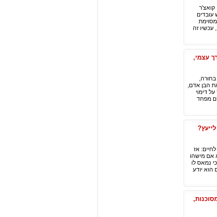
קואצ'ר
 עובדים
מסוימת
עכשיו זה
ך עצמי,
בחורה,
את הבן אדם,
ל דימוי
דם מפחד
לייעץ?
לחיים: אז
 אם מישהו
י נמאס לו
 הוא יודע
סוכנות,