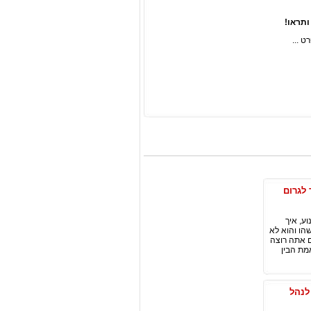
 לגרום
ע, איך
הו והוא לא
ם אתה רוצה
מת הבין
לנהל