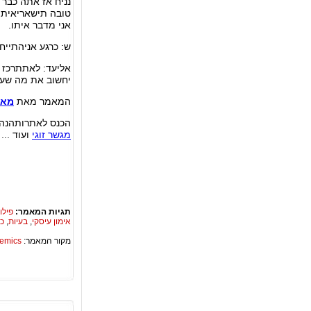
נניח אז אתה כבר 
טובה תישאריאיתי 
אני מדבר איתו.
ש: כרגע אניהתייח
אליעד: לאתתרכז 
יחשוב את מה שעוש
המאמר מאת
מאמן 
הכנס לאתרותהנה
מגשר זוגי
ועוד ...
תגיות המאמר:
פילו
אימון עיסקי
,
בעיות
,
כה
מקור המאמר:
Academics – ספריית 