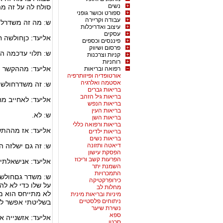
נשים
סולח לה על זה מ
ספורט וכושר גופני
עבודה וקריירה
ש: מה זה משדרל
עיצוב ואדריכלות
עסקים
אליעד: כןחולשה ח
פיננסים וכספים
פרסום ושיווק
ש: תלוי עדכמה ה
קניות וצרכנות
רוחניות
אליעד: מההקשר ה
רפואה ובריאות
אורטופדיה ופיזותרפיה
אסטמה ואלרגיה
ש: זה משדרחולשה
בריאות גברים
בריאות גיל הזהב
אליעד: לאחייב מ
בריאות הנפש
בריאות העין
ש: לא.
בריאות השן
בריאות ורפואה כללי
אליעד: אז מההת
בריאות ילדים
בריאות נשים
דיאטה ותזונה
ש: זה גם ישלזה הר
הפסקת עישון
הפרעות קשב וריכוז
אליעד: אנישאלתי
השמנת יתר
התמכרויות
ש: משדר גםחולשה
כירופרקטיקה
על שלו כדי לא להי
מחלות לב
לא מתייחס הוא מב
מיניות ובריאות מינית
ניתוחים פלסטיים
בשליטתי אפשר לג
נשירת שיער
ספא
אליעד: אזשנייה א
סרטן