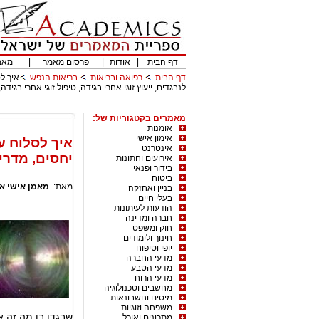
דף הבית
|
אודות
|
פרסום מאמר
|
מאמ
דף הבית
רפואה ובריאות
בריאות הנפש
איך ל
לנבגדים, ייעוץ זוגי אחרי בגידה, טיפול זוגי אחרי בגידה,
מאמרים בקטגוריות של:
אומנות
אימון אישי
איך לסלוח ע
אינטרנט
יחסים, מדריך
אירועים וחתונות
בידור ופנאי
ביטוח
מאת:
מאמן אישי אליעד 
בניין ואחזקה
בעלי חיים
הודעות לעיתונות
חברה ומדינה
חוק ומשפט
חינוך ולימודים
יופי וטיפוח
מדעי החברה
מדעי הטבע
מדעי הרוח
מחשבים וטכנולוגיה
מיסים וחשבונאות
משפחה וזוגיות
שבגדו בו מה זה א
מתכונים ואוכל