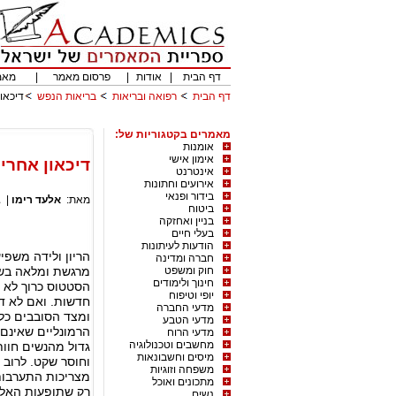
דף הבית
|
אודות
|
פרסום מאמר
|
מאמ
דף הבית
רפואה ובריאות
בריאות הנפש
דיכאון
מאמרים בקטגוריות של:
אומנות
אימון אישי
דיכאון אחרי 
אינטרנט
אירועים וחתונות
בידור ופנאי
מאת:
אלעד רימו
|
ב
ביטוח
בניין ואחזקה
בעלי חיים
הודעות לעיתונות
הריון ולידה משפי
חברה ומדינה
חוק ומשפט
מרגשת ומלאה בשינו
חינוך ולימודים
הסטטוס כרוך לא 
יופי וטיפוח
חדשות. ואם לא די
מדעי החברה
ומצד הסובבים כלפי
מדעי הטבע
הרמונליים שאינם 
מדעי הרוח
מחשבים וטכנולוגיה
גדול מהנשים חוו
מיסים וחשבונאות
וחוסר שקט. לרוב 
משפחה וזוגיות
מצריכות התערבות
מתכונים ואוכל
רק שתופעות האלה 
נשים