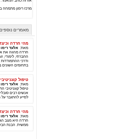
אודות כותב המאמר:
מרכז רימון מתמחה בט
מאמרים נוספים 
מהי חרדה וכיצ
מאת:
אלעד רימו
|
חרדה מהווה את אח
החברתי, לימודי, ז
ודרכי ההתמודדות 
בתחומים השונים בח
טיפול קוגניטיבי
מאת:
אלעד רימו
|
טיפול קוגניטיבי ה
אנשים רבים סובלי
לסייע להתגבר על ה
מהי חרדה וכיצד
מאת:
אלעד רימו
|
חרדה היא מצב הגור
ממשית. הבנת הבעיה