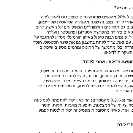
 - מה זה?
בהערכה גסה, קרוב ל 20% מהנשים שחוו שינויים במצב רוח לאחר לידה
אחרי לידה. מצב זה שונה מהגדרה הקלאסית של דיכאון,
ים גם תהליכים הורמונליים המשפיעים על האשה. לרוב
אים בירידה בהפרשת אסטרוגן ופרוגסטרון ועלייה
. פעמים רבות טיפול באיזון הורמונלי מסייע להתגבר על
 עם זאת, צריך לקחת בחשבון גם את שינוי הסטטוס, חוסר
חרדה, בכי מתמשך של התינוק וגורמים נוספים שיכולים
עיקרית לדיכאון.
ופעת הדיכאון אחרי לידה?
 אחד או מספר מהתופעות הבאות: עצבות, אי-שקט,
ינה, אבדן תיאבון, חרדות, קושי להתרכז, מחשבות
, ירידיבה בביטוחון ובדימוי העצמי, אבדן חשק מיני,
ה, קושי להתחבר רגשית לתינוק, ובמקרים חמורים יותר
 אבדניות.
במקרים נדירים מאוד (כ-0.2% מהמקרים) הדיכאון יכול להתפתח לפסיכוזה
סה שגויה של המציאות, תופעות מאניות, הזיות, חוסר
התמצאות במרחב, ועוד. כ 4% מהסובלות מפסיכוזה יכולות לנסות לפגוע
רי לידה