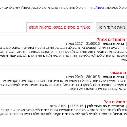
יפול פסיכולוגי,
טיפול בחרדה
, טיפול קוגניטיבי התנהגותי, טיפול רגשי, טיפול רגשי בילדים, ייעוץ
מאת אלעד רימו
מאמרים נוספים בנושא בריאות הנפש
ד מתמודדים אתה?
בריאות הנפש
|
31/03/16
|
1217
צפיות
ד הקשיים הרגשיים הנפוצים ביותר בעולם המערבי. המצב מאופיין בקשיים המתבטאים בתפ
וגי ומקצועי. אחת הבעיות הנפוצות המתלוות לחרדה היא המנעות מהתמודדות עם הבעיה. הב
האפשריים אתו יכולים לסייע לשיפור התחושה האישית ולקדם את האדם למימוש עצמי משמעו
ייו.
 התנהגותי
בריאות הנפש
|
28/10/15
|
2040
צפיות
תנהגותי נמצא כיעיל ביותר לטיפול בדפוסים מחשבתיים והתנהגותיים אשר אינם מקדמים את 
ם מקשיים המונעים מהם להתקדם בחיים בשל דפוסים מושרשים שונים. פנייה לאיש מקצוע מ
קושי ולמצות את מירב הפוטנציאל העצמי.
 מטפלים בה?
התמודדות עם מצבי לחץ
|
11/06/15
|
3109
צפיות
ם לנו לחוסר נוכות, חשש או מצוקה בסיטואציות שונות בחיים ללא טריגר מגורם אובייקטיבי 
 וטיפול נכון עשויים לסייע לחזור לשיגרת חיים תקינה ולתפקוד מלא בחיים החברתיים והמקצ