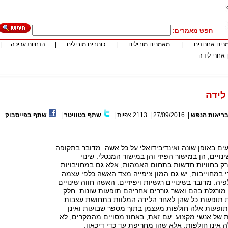
חפש מאמרים:
רים אחרונים
|
מאמרים מובילים
|
כותבים מובילים
|
הנחיות עריכה
|
 אחרי לידה
לידה
ריאות הנפש
|
27/09/2016
|
2113
צפיות
|
שתף בטוויטר
|
שתף בפייסבוק
עים באופן שונה ואינדיבידואלי על כל אשה. מדובר בתקופה
יים, הן במישור הפיזי והן במישור המנטלי. שינוי
רק בחוויות חדשות בתחום האמהות, אלא גם במחויבויות
 במחוייבות, יש גם המון ציפייה מצד האשה כלפי עצמה
ה. מדובר בשינויים רגשיות ויפיזיים. האשה חווה שינויים
מורגלת בהם ואשר גוררים אחריהם תופעות שונות. חלק
ת תופעות כל שהן לאחר הלידה המלוות בתחושת עצבות
תופעות אלה חולפות מעצמן בתוך מספר שבועות ואינן
 של אנשי מקצוע. עם זאת, באחוז מסויים מהמקרים, לא
אינן חולפות, אלא שהן מחריפת עד כדי דיכאון.