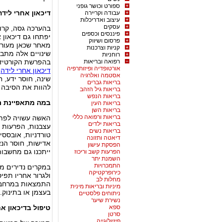
ספורט וכושר גופני
דיכאון אחרי לידה
עבודה וקריירה
עיצוב ואדריכלות
עסקים
פיננסים וכספים
יפתחו גם דיכאון 
פרסום ושיווק
מאחר שכאן מעורב
קניות וצרכנות
שינויים אלה מתבט
רוחניות
רפואה ובריאות
בהפרשת הקורטיזול
אורטופדיה ופיזותרפיה
דיכאון אחרי לידה
.
אסטמה ואלרגיה
שינה, חוסר ידע, 
בריאות גברים
להוות את הסיבה ה
בריאות גיל הזהב
בריאות הנפש
במה מתאפיינת ת
בריאות העין
בריאות השן
בריאות ורפואה כללי
האשה עשויה לפתח
בריאות ילדים
עצבנות, הפרעות ש
בריאות נשים
טורדניות, אובססיה
דיאטה ותזונה
אדישות, חוסר הנא
הפסקת עישון
ייתכנו גם מחשבות
הפרעות קשב וריכוז
השמנת יתר
התמכרויות
כירופרקטיקה
ולגרור אחריו תפי
מחלות לב
מיניות ובריאות מינית
בעצמן או בתינוק.
ניתוחים פלסטיים
נשירת שיער
ספא
טיפול בדיכאון אח
סרטן
פיזיולוגייה