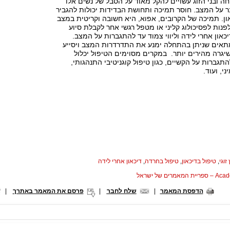
 ובני הזוג עשויים להקל מאוד על הסבל של נשים אלו
ר על המצב. חוסר תמיכה ותחושת הבדידות יכולות להגביר
ן. תמיכה של הקרובים, אפוא, היא חשובה וקריטית במצב
לפנות לפסיכולוג קליני או מטפל רגשי אחר לקבלת סיוע
און אחרי לידה וליווי צמוד עד להתגברות על המצב.
מתאים שניתן בהתחלה ימנע את התדרדרות המצב ויסייע
גרה מהירים יותר. במקרים מסוימים הטיפול יכלול
תגברות על הקשיים, כגון טיפול קוגניטיבי התנהגותי,
ני, ועוד.
 זוגי
,
טיפול בדיכאון
,
טיפול בחרדה
,
דיכאון אחרי לידה
המאמרים של ישראל
הדפסת המאמר
|
שלח לחבר
|
פרסם את המאמר באתרך
|