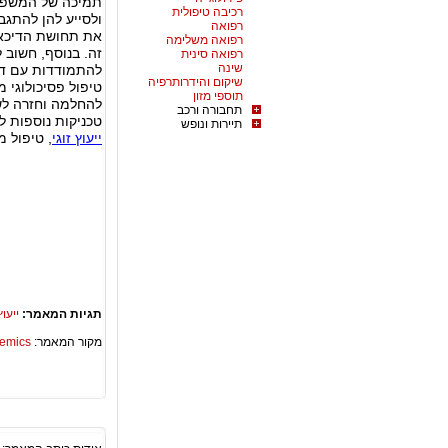
תמיכה של המשפחה
רכיבה טיפולית
ולסייע להן להתגב
רפואה
את תחושת הדיכאו
רפואה משלימה
זה. בנוסף, חשוב 
רפואה סינית
שינה
להתמודדות עם דיכ
שיקום והידרותרפיה
טיפול פסיכולוגי 
תוספי מזון
להחלמה וחזרה לשי
תחבורה ורכב
טכניקות נוספות לה
תיירות ונופש
ייעוץ זוגי
, טיפול מי
תגיות המאמר:
ייעוץ
מקור המאמר:
Academics – ספריית 