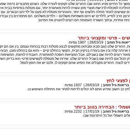
משך כל החיים מגיע הרגע שבו ההורים שלנו זקוקים לעזרה שלנו. כשהם מתבגרים נדמה שפעו
ההליכה למכולת לרכישת מוצרי מזון עשויה להיות מאתגרת יותר, וגם מטלות בסיסיות בבית אינ
ם קשישים לאחר מחלה חלשים אף יותר, והאחריות מוטלת לא פעם על ילדיהם הבוגרים. עם ז
ון הרב לסייע, לילדים יש היום משפחות משלהם – וילדים משלהם. הם מתמרנים בין עבודה 
ויות אחרות, ובתוך השגרה העמוסה הם רוצים להעניק את המיטב
ם – פרטי ומקצועי ביותר
יאות גיל הזהב
|
28/03/19
|
1987
צפיות
ת, ההורים שלנו (וגם סבא וסבתא) מתקשים לבצע מטלות רבות בכוחות עצמם. בין אם הם זק
ארוחה קלה ובין אם בעזרה בניקיון הבית, הקושי בהחלט קיים – והוא גם בהחלט מובן. הבעי
אוד רוצים להיות שם בשבילם, אבל המציאות הופכת למאתגרת. העבודה לוחצת, המשימות נ
ק הכול וגם להיות שם בשביל ההורים שלנו. שירות של מטפלת לקשישים פרטי הוא בדיוק השי
ם לנצח: ההורים מקבלים את הסיוע שהם זקוקים לו, ולכם יש את הזמן לטפל
 לפצעי לחץ
בריאות גיל הזהב
|
26/03/19
|
1937
צפיות
לחץ כב חשוב ומדוע אתם לא יכולים לדחות למחר את התחלת השימוש בו.
שמלי : הבחירה בטוב ביותר
בריאות גיל הזהב
|
17/01/19
|
2232
צפיות
ים חשמלי ועל כל היתרונות שבו.