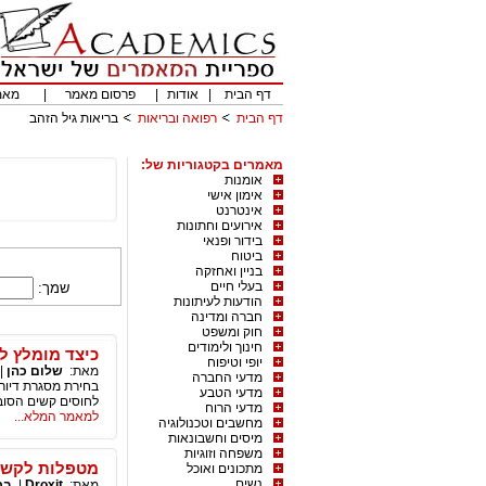
דף הבית
|
אודות
|
פרסום מאמר
|
מאמ
דף הבית
רפואה ובריאות
בריאות גיל הזהב
מאמרים בקטגוריות של:
אומנות
אימון אישי
אינטרנט
אירועים וחתונות
בידור ופנאי
ביטוח
בניין ואחזקה
בעלי חיים
שמך:
הודעות לעיתונות
חברה ומדינה
חוק ומשפט
חינוך ולימודים
כיצד מומלץ לב
יופי וטיפוח
מאת:
שלום כהן
|
מדעי החברה
בחירת מסגרת דיור 
מדעי הטבע
לחוסים קשים הסובל
מדעי הרוח
למאמר המלא...
מחשבים וטכנולוגיה
מיסים וחשבונאות
משפחה וזוגיות
מטפלות לקשיש
מתכונים ואוכל
נשים
מאת:
Droxit
|
בר