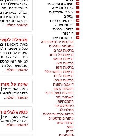
ספורט וכושר גופני
אחרי שטיפלו בנו ב
עבודה וקריירה
קשות עבורם יותר. 
עיצוב ואדריכלות
עבורם. במקרים רבי
עסקים
האהבה האדירה והרצ
פיננסים וכספים
בין משפחה למחויב
פרסום ושיווק
למאמר המלא...
קניות וצרכנות
רוחניות
רפואה ובריאות
מטפלת לקשישי
אורטופדיה ופיזותרפיה
מאת:
Droxit
|
בר
אסטמה ואלרגיה
ככל שהשנים חולפו
בריאות גברים
שיסייע להם בהכנת 
בריאות גיל הזהב
מתחילה כשאנחנו מ
בריאות הנפש
לנו את הזמן להספי
בריאות העין
שמאפשר לכל הצדדי
בריאות השן
למאמר המלא...
בריאות ורפואה כללי
בריאות ילדים
בריאות נשים
שינה על מזרון
דיאטה ותזונה
הפסקת עישון
מאת:
אבי דוידי
|
הפרעות קשב וריכוז
מדוע מזרון לפצעי 
השמנת יתר
למאמר המלא...
התמכרויות
כירופרקטיקה
מחלות לב
כסא גלגלים ח
מיניות ובריאות מינית
מאת:
אבי דוידי
|
ניתוחים פלסטיים
בקצרה על כסא גלגל
נשירת שיער
למאמר המלא...
ספא
סרטן
פיזיולוגייה