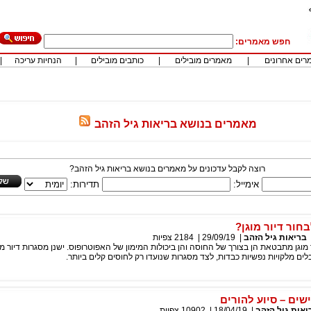
חפש מאמרים:
רים אחרונים
|
מאמרים מובילים
|
כותבים מובילים
|
הנחיות עריכה
|
מאמרים בנושא בריאות גיל הזהב
רוצה לקבל עדכונים על מאמרים בנושא בריאות גיל הזהב?
אימייל:
תדירות:
חור דיור מוגן?
בריאות גיל הזהב
|
29/09/19
|
2184
צפיות
מוגן מתבטאת הן בצורך של החוסה והן ביכולות המימון של האפוטרופוס. ישנן מסגרות דיור מו
ים מלקויות נפשיות כבדות, לצד מסגרות שנועדו רק לחוסים קלים ביותר.
ים – סיוע להורים
יאות גיל הזהב
|
18/04/19
|
10902
צפיות