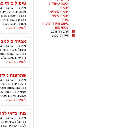
טיפול ביתי במ
רכיבה טיפולית
רפואה
מאת:
רועי כץ
|
בר
רפואה משלימה
מבוגרים סיעודיים 
רפואה סינית
הכנות, שעות עבודה
שינה
הפרק כאשר האדם הס
שיקום והידרותרפיה
נכונות ויכולת לבנ
תוספי מזון
למאמר המלא...
תחבורה ורכב
תיירות ונופש
אביזרים למבו
מאת:
רועי כץ
|
בר
נדרשים סיוע מלא והשגחה 24 
למאמר המלא...
פתרונות נייד
מאת:
רועי כץ
|
בר
רולטורים הם פתרון
עצמאיים המתהלכים
גלגלים ואינם מספק
למאמר המלא...
מתי כדאי להת
מאת:
רועי כץ
|
בר
התחלת שימוש בכיס
ללמוד להכיר את הס