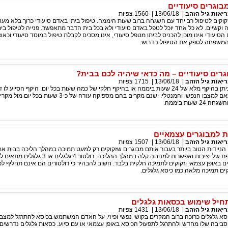
בוגרים סיעודיים
יאות גיל הזהב
|
13/06/18
|
1560
צפיות
זקוקים לטיפול רב יחד עם השגחה ברוב שעות היממה. טיפול ביתי באדם סיעודי כרוך בלא מעט
 וקשיים. לא כל אחד יוכל לטפל באדם סיעודי ולא בכל בית הדבר מתאפשר. פנייה לטיפול בית
יעודי אינו מוכן להכניס לביתו מטפל סיעודי, אינו מסכים לקבלת טיפול במוסד סיעודי וכאש
י המשפחה לספק את הטיפול הדרוש.
גרים סיעודיים – מה כדאי שיהיה לכם בבית?
יאות גיל הזהב
|
13/06/18
|
1715
צפיות
טיפול סיעודי ביתי ניתן בהיקף מלא של 24 שעות ביממה או בהיקף חלקי של כמה שעות בכל יום. היקף הסיו
המבוגר נקבע בהתאם למצבו הנפשי והמנטלי. ישנם מקרים בהם מספיקה עזרה של כ-3 שעות
שעות ביממה.
ות למבוגרים עצמאיים
יאות גיל הזהב
|
13/06/18
|
1507
צפיות
 הניידות הטוב ביותר בעבור אותם מבוגרים שזקוקים רק למעט תמיכה במהלך הליכה בבית או 
המתקן מהווה תוספת של יציבות ואפשרות למנוחה קלה במהלך ההליכה. רולטור 4 
 באופן עצמאי וזקוקים לתמיכה חלקית בלבד. חשוב להבהיר כי רולטורים הם אינם תחליף ל
ים תמיכה מלאה כמו כיסא גלגלים.
חיל שימוש בכסאות גלגלים
יאות גיל הזהב
|
13/06/18
|
1431
צפיות
א גלגלים כרוכה ברוב המקרים בקושי נפשי ופיזי. על האדם המשתמש בכיסא להתרגל למצב
ביבה שלו מחדש ולהתרגל לתפעול הכיסא באופן עצמאי או עם סיוע. כסאות גלגלים נדרשים