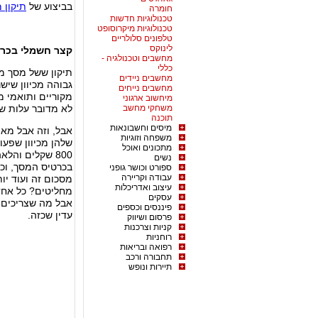
בביצוע של
תיקון 
חומרה
טכנולוגיות חדשות
טכנולוגיות מיקרוסופט
טלפונים סלולריים
לינוקס
קצר חשמלי בכר
מחשבים וטכנולגיה -
כללי
תיקון ששל מסך מ
מחשבים ניידים
גבוהה מכיוון שי
מחשבים נייחים
מקוריים ותואמי מ
מיחשוב ארגוני
משחקי מחשב
לא מדובר עלות ש
תוכנה
מיסים וחשבונאות
אבל, וזה אבל מאו
משפחה וזוגיות
שלהן מכיוון שפעו
מתכונים ואוכל
800 שקלים וה
נשים
בכרטיס המסך, וכ
ספורט וכושר גופני
עבודה וקריירה
מסכום זה ועוד י
עיצוב ואדריכלות
מחליטים? כל אחד 
עסקים
אבל מה שצריכים 
פיננסים וכספים
עדין שכזה.
פרסום ושיווק
קניות וצרכנות
רוחניות
רפואה ובריאות
תחבורה ורכב
תיירות ונופש