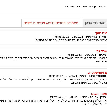
נית שבודקת את מהות וטיב השירות.
מאת רוני הכהן
מאמרים נוספים בנושא מחשבים ניידים
נה חוקי
נדל"ן ומקרקעין
|
26/10/21
|
2222
צפיות
ת כי הקמה של מבנה חייבת להיות בהתאמה מלאה לחוקים.
רד נקי
ניקיון
|
26/10/21
|
1933
צפיות
עצמו, והעובדים שנמצאים במשרד אולי אמורים לדעת לשמור על הסדר והניקיון אבל לא לדא
ן יומיומי
ם וקומפקטיים
תחבורה ורכב - כללי
|
28/07/21
|
5477
צפיות
ה יותר בולטות לעין בעשורים האחרונים, וככל הנראה אנחנו נמשיך לראות סוגים כאלה של כל
ים לתפעול וגם מאוד חכמים.
זמין ונעים
בניין ואחזקה - כללי
|
18/05/21
|
2458
צפיות
רה של עיצוב פנים נכון, וקשור גם כן לבחירה של חברת ניקיון משרדים שיודעת מה נדרש ממ
 נקי מלכלוך ואבק.