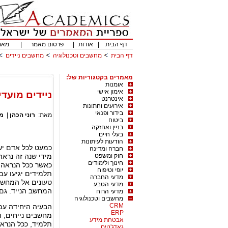
דף הבית
|
אודות
|
פרסום מאמר
|
מאמ
דף הבית
מחשבים וטכנולוגיה
מחשבים ניידים
מאמרים בקטגוריות של:
אומנות
אימון אישי
ניידים מועד
אינטרנט
אירועים וחתונות
בידור ופנאי
מאת:
רוני הכהן
|
מח
ביטוח
בניין ואחזקה
בעלי חיים
הודעות לעיתונות
כמעט לכל אדם יש 
חברה ומדינה
חוק ומשפט
מידי שנה זה נראה
חינוך ולימודים
כאשר ככל הנראה 
יופי וטיפוח
תלמידים יגיעו עם
מדעי החברה
טעונים אל המחשב
מדעי הטבע
המחשב הנייד. גם 
מדעי הרוח
מחשבים וטכנולוגיה
CRM
הבעיה היחידה עם 
ERP
מחשבים נייחים, ו
אבטחת מידע
תלמיד, ככל הנראה
גאדג'טים