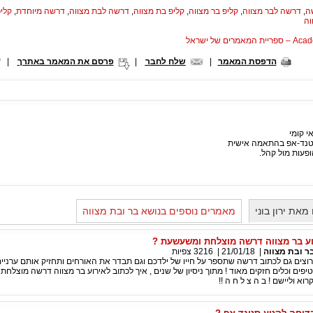
ה
,
דרשה לבר מצווה
,
קליפ בר מצווה
,
קליפ בת מצווה
,
דרשה לבת מצווה
,
דרשה מיוחדת
,
קליפ
וה
המאמרים של ישראל
הדפסת המאמר
|
שלח לחבר
|
פרסם את המאמר באתרך
|
 קומי
נד-אפ בהתאמה אישית
ופעות מול קהל.
את ירון בוני
מאמרים נוספים בנושא בר ובת מצווה
וע בר מצווה דרשה מוצלחת ומשעשעת ?
ר ובת מצווה
|
21/01/18
|
3216
צפיות
רוצים גם לכתוב דרשה שתספר על חייו של ילדכם וגם תבדר את האורחים ותחזיק אותם ערניים
ים וכלים חזקים מאוד ! מתוך ניסיון של שנים , איך לכתוב לאירוע בר מצווה דרשה מוצלחת
וא וליישם ! ב ה צ ל ח ה !!