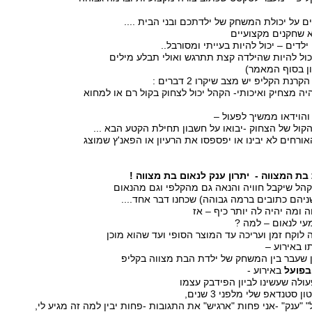
ם על יכולת המשחק של ילדתכם ובני הבית ....
 שחקנים מקצועיים
ילדים – יכול להיות בעייתי ומסורבל..
כול להיות שהילדה קצת תתרגש ואולי תבלע מילים
ון בסוף המאמר)
נת הקליפ יש מצב שיקרו 2 דברים :
ה מצחיק ואיכותי- הקהל יכול לצחוק בקול רם או למחוא
 והוידאו ממשיך לפעול –
קול של הצחוק -יבואו על חשבון תחילת הקטע הבא ...
אורחים לא יבינו או יפספסו את הרעיון או הפאנ'ץ שמוצג
קהל שיקבל חוויה והנאה גם מהקלפי וגם מהנאום
יהם כתובים ברמה גבוהה) שכחנו דבר אחד....
 ומה יהיה לה יותר כיף – אז
עי לנאום – למה ?
לוקח זמן ועריכה עד המוצר הסופי ועד שהוא מוכן
ו באירוע –
ן שעבר בין המשחק של ילדת הבת מצווה בקליפ
בפועל
באירוע -
פעולה שעשינו לביון הפידבק עצמו
 סטנדאפ שלי מלפני 3 שנים,
ל" "ענק" -אני פחות "ארגיש" את התגובות -פחות יבין למה זה מגיע לי,