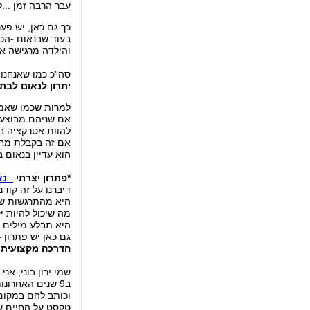
עבר הרבה זמן ...
כך גם כאן, יש פע
בעוד שבנאום -הכל
והילדה מרגישה או
סה"כ כמו שאנחנו 
יתרון לנאום לבת 
למרות שכמו שאמ
אם שניהם מבוצעים
להוות אטרקציה בי
אם זה בקבלת מחי
הוא עדיין בנאום ב
*פתרון יצרתי
-
נא
דיברנו על זה קוד
היא מהתרגשות של
מה שיכול להיות י
היא תבלע מילים 
גם כאן יש פתרון –
הדרכה מקצועית 
שמי ירון בוני, אני ס
ב9 שנים האחרונות אני עובד עם ילדי בר מצווה וילדות בת מצווה –
וכותב להם במקום
טקסט על החיים ש