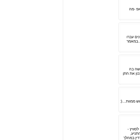
אפ -מה
נים עברו
....במאמר
רשה בה
כון את חתן
ושש ממוות....(:
וויץ -
תניע,
דין במהלך