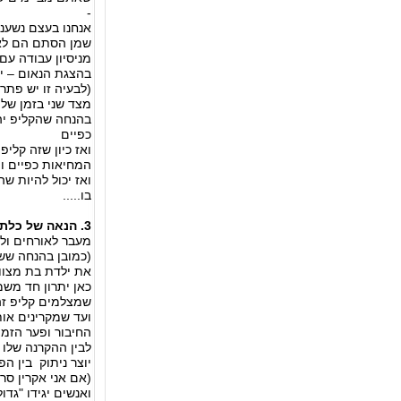
-
אנחנו בעצם נשעני
שמן הסתם הם לא
מניסיון עבודה עם 
בהצגת הנאום – י
(לבעיה זו יש פתר
מצד שני בזמן של הקר
בהנחה שהקליפ יהי
כפיים
ואז כיון שזה קליפ
המחיאות כפיים וה
ואז יכול להיות שה
בו.....
3. הנאה של כלת בת המצווה - יתרון ענק לנאום בת מצווה !
מעבר לאורחים ול
(כמובן בהנחה ששנ
את ילדת בת מצווה
כאן יתרון חד משמ
שמצלמים קליפ זה 
ועד שמקרינים אות
החיבור ופער הזמ
לבין ההקרנה שלו
יוצר ניתוק בין ה
(אם אני אקרין סרטון
ואנשים יגידו "גדו