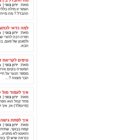
מה ההבדל בין 
מאת:
ירון בוני
|
ב
הומור זו מילה כלל
ההבדל ? מה מייחד 
למה כדאי לכתוב
מאת:
ירון בוני
|
ב
תודה רבה להורי שהב
הבא..
טיפים לקריאת ד
מאת:
ירון בוני
|
ב
המטרה בקיום אירו
מספר הנער על חייו
הבר מצווה ?....
איך לעמוד מול 
מאת:
ירון בוני
|
א
(סיינפלד) אז, איך 
איך לפתח גישה 
מאת:
ירון בוני
|
א
קמת בבוקר, שתית 
והאוטו לא מתניע..
כנראה שיש לך בעיה