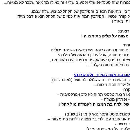
למרות שזה סטנדאפ שלי וקטעים שלי !-זה כאילו מחמאה שכבר לא מגיעה...
ר בין מחיאות הכפים והפידבק של הקהל לביצוע שלה עצמו,
 קורה עכשיו ! הפידבק המחיאות כפיים של הקהל הוא פידבק מיידי
תו מאוד !
רואים:
מצווה על קליפ בת מצווה !
רתי
 טוב וברמה גבוהה ויש תנאים -שניהם יכולים
דורית טובה, אבל עדיין ההנאה של הילדה:
אות כפיים,באינראקציה ובחיבור עם האורחים ,
ת מצווה ופחות בקלפי....
ום בת מצווה מיוחד ולא שגרתי
ם, הבעיה היחידה שעלולה להיווצר (לא בהכרח)
 ילדת הבת מצווה....
קרה-
או הצגת טקסט תהיה לא כ"כ אטרקטיבית –
 ופתרון מוצלח -
של ילדת בת המצווה לעמידה מול קהל
!
טנדאפיסט ותסריטאי קומי (17 שנים)
 דרשה -
להם ועל המשפחה -אבל,