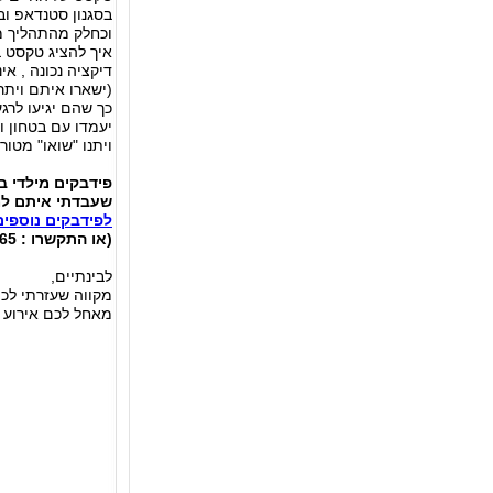
בסגנון סטנדאפ וב
וכחלק מהתהליך מ
איך להציג טקסט ב
דיקציה נכונה , אי
(ישארו איתם ויתר
כך שהם יגיעו לרג
יעמדו עם בטחון ו
ויתנו "שואו" מטור
פידבקים מילדי ב
שעבדתי איתם ל
לפידבקים נוספים
(או התקשרו : 050-7822065, ירוניס)
לבינתיים,
מקווה שעזרתי לכ
מאחל לכם אירוע 