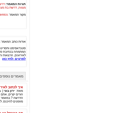
תגיות המאמר:
דרש
מצווה
,
דרשת בת מצו
מקור המאמר:
Academics – ספריית 
אודות כותב המאמר:
סטנדאפיסט ותסריטאי
המתמחה בכתיבת סט
לאירועים, הרצאות וה
לפרטים -לחץ כאן
מאמרים נוספים מ
איך לכתוב לאיר
מאת:
ירון בוני
|
ב
הורים יקרים, אתם 
הדרשה ? במאמר טיפ
מוזמנים להיכנס, לקר