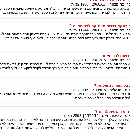
בדיחה לקטע סטנד אפ ?
ר ובת מצווה
|
20/01/17
|
1966
צפיות
ית, כולנו משתמשים בהומור, גם מי שמספר בדיחה לחבר'ה וגם סטנדאפיסטים-במופע סטנד 
והופך הומור לבדיחה ומה מייחד הומור והופך אותו לקטע סטנד אפ ? התשובות במאמר.....
 דווקא דרשה מצחיקה לבר מצווה ?
ר ובת מצווה
|
20/01/16
|
11744
צפיות
יאוני עד הלום..... ער ? להמשיך ? אתם עדיין איתי ?.... טקסט בסגנון הנ"ל מתאים יותר לש
ולסגנון של פעם, ב2016 בכדי לרתק קהל צריך לתת להם טקסט יותר אטרקטיבי , למה ואיך עושים את זה נכון ?
רשות לבר מצווה
ר ובת מצווה
|
23/12/15
|
2012
צפיות
ע בר מצווה, היא להעמיד במרכז את חתן בר המצווה לתת לו את הבמה והפוקוס, קריאת הד
 ומשפחתו -שמה אותו בדיוק במקום הזה, אבל, איך איך גורמים לקהל להקשיב ? ואיך להציג נ
קהל בצורה מוצלחת ?
ימון מנהלים
|
27/09/15
|
2716
צפיות
פחד קהל הוא הפחד המדורג מס' 1 בעולם המערבי ! אדם ממוצע חושש מהופעה בפני קהל יותר מאשר הוא ח
לצלוח הופעה בפני קהל בצורה מוצלחת ?.....
הומוריסטית לחיים ?
ימון לאיכות חיים
|
25/09/15
|
2598
צפיות
את הקפה שלך , התלבשת כרגיל התארגנת כרגיל לעבודה, נכנסת לאוטו -הכנסת את המפתח לס
.,ניסיתי שוב- האוטו לא מתניע.... בקשת עזרה משכן הוא הכניס את המפתח וגם ...האוטו לא ה
 במצבר -הומור לא יעזור לך כאן.... אבל אם בגלל זה נאלצת לנסוע באוטובוס ולעמוד כמו סר