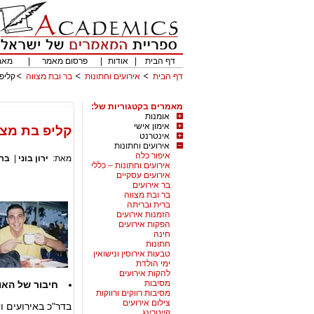
דף הבית
|
אודות
|
פרסום מאמר
|
מאמ
דף הבית
אירועים וחתונות
בר ובת מצווה
קליפ 
מאמרים בקטגוריות של:
אומנות
אימון אישי
קליפ בת מצו
אינטרנט
אירועים וחתונות
איפור כלה
מאת:
ירון בוני
|
בר 
אירועים וחתונות – כללי
אירועים עסקיים
בר אירועים
בר ובת מצווה
ברית ובריתה
הזמנות אירועים
הפקות אירועים
חינה
חתונות
טבעות אירוסין ונישואין
ימי הולדת
להקות אירועים
מסיבות
חיבור של האור
מסיבות רווקים ורווקות
צילום אירועים
בדר"כ באירועים ו
קייטרינג