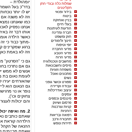
יומהולדת –
שמלות כלה ובגדי חתן
בדר"כ בעל השמחה
תקליטנים
יש לו יותר נוכחות
בידור ופנאי
ביטוח
וזה לא משנה אם זו ילדה שחו
בניין ואחזקה
כמו שאנחנו נמצא
בעלי חיים
אנחנו נפסיק לאכו
הודעות לעיתונות
אותו דבר זה באיר
חברה ומדינה
חוק ומשפט
כאשר הילדה אומר
חינוך ולימודים
-מתוך כבוד כי זה 
יופי וטיפוח
ברגע שמקרינים קל
מדעי החברה
וזה לא באמת כאן "
מדעי הטבע
מדעי הרוח
גם כי "הסרטון" 
מחשבים וטכנולוגיה
מיסים וחשבונאות
גם אם נתרכז בחומ
משפחה וזוגיות
אנשים לא ממש ישת
מתכונים ואוכל
לעומת נאום בת מצ
נשים
שהאורחים יעירו לנו
ספורט וכושר גופני
גם הנאום הוא ליי
עבודה וקריירה
עיצוב ואדריכלות
נופר או נוי מרגי
עסקים
צחוקים וכו'),
פיננסים וכספים
והם יכולות לעצור
פרסום ושיווק
קניות וצרכנות
רוחניות
2. מה ואיפה יכול להשתבש? – שיויון
רפואה ובריאות
שאתם כותבים נאום
תחבורה ורכב
הילדהה קוראת א
תיירות ונופש
ההנאה של הקהל -
שאתם מביימים קל