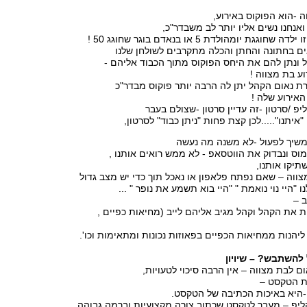
 -הוא הפוקוס באירוע,
 ואנחנו נשים אליו יותר לב משבדר"כ,
גגת יומהולדת 5 או בנאדם בוגר שחוגג 50 !
ים בחתונה והחתן והכלה מתקרבים לשולחן שלנו
ל ונתן להם את היחס הפוקוס מתוך הכבוד אליהם -
וע בת מצווה !
ת נאום הקהל יתן לה הרבה יותר פוקוס מבדר"כ
האירוע שלה !
יפ /סרטון -זה עדיין סרטון -שצולם בעבר
איתנו".....לכן קצת פחות "ניתן כבוד" לסרטון,
ממשיך לפעול -לא משנה מה נעשה
וס ונבדוק את הווטסאפ - לא ממש רואים אותנו ,
יקו אותנו,
ווה – שאם נפתח פלאפון או נאכל תוך כדי יש מצב גדול
 "היי נוי נואמת " "היי בוא תשמע את נופר " ...
ב –
שות את הקהל וקהל מגיב אליהם לייב (מחיאות כפיים ,
 ליהנות ממחיאות הכפיים בפאוזות נכונות ומתאימות וכו'.
 לבת מצווה – אין הרבה סיכוי לטעויות,
ת הטקסט –
היא באיכות הכתיבה של הטקסט.
יפ – מעבר לטקסט שכתוב צורה מקצועיות וברמה גבוהה