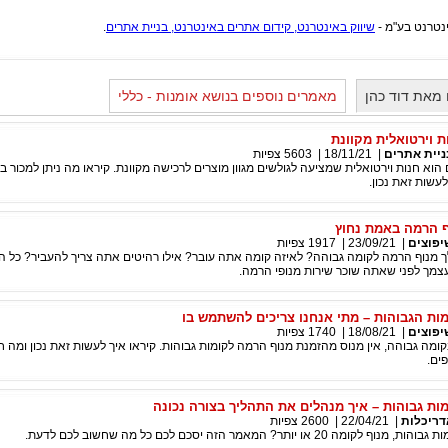
ינטרנט בע"מ -
שיווק באינטרנט, קידום אתרים באינטרנט, בניית אתרים
.
מאת דוד כהן
מאמרים נוספים בנושא אומנות - כללי
ת וירטואלית מקוונת
ניית אתרים
|
18/11/21
|
5603
צפיות
 הוא חנות וירטואלית שמציעה לגולשים מגוון מוצרים לרכישה מקוונת. קיראו מה ניתן למכור ב
לעשות זאת נכון.
ף הרמה באמת נחוץ
יפוצים
|
23/09/21
|
1917
צפיות
 מנוף הרמה לקומה גבוהה? לאיזה קומה אתה עובר? אילו רהיטים אתה צריך להעביר? כל 
צמך לפני שאתה שוכר שירות מנופי הרמה.
ות הגבוהות – מתי אנחנו צריכים להשתמש בו
יפוצים
|
18/08/21
|
1740
צפיות
ומה גבוהה, אין מנוס מהזמנת מנוף הרמה לקומות גבוהות. קיראו איך לעשות זאת נכון ומה 
ים.
ות גבוהות – איך מנהלים את התהליך בצורה נכונה
דריכלות
|
22/04/21
|
2600
צפיות
2 או יותר? המאמר הזה יסכם לכם כל מה שחשוב לכם לדעת.