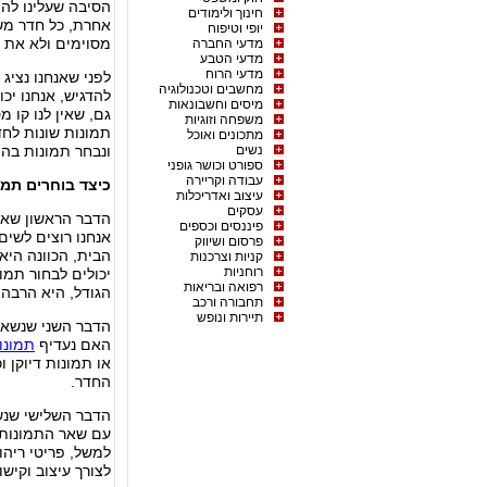
הסיבה שעלינו להת
חינוך ולימודים
אחרת, כל חדר מש
יופי וטיפוח
מסוימים ולא את כ
מדעי החברה
מדעי הטבע
מדעי הרוח
לפני שאנחנו נציג
מחשבים וטכנולוגיה
להדגיש, אנחנו יכו
מיסים וחשבונאות
גם, שאין לנו קו מ
משפחה וזוגיות
תמונות שונות לחד
מתכונים ואוכל
נשים
ונבחר תמונות בה
ספורט וכושר גופני
עבודה וקריירה
כיצד בוחרים תמו
עיצוב ואדריכלות
עסקים
הדבר הראשון שאנח
פיננסים וכספים
אנחנו רוצים לשים
פרסום ושיווק
הבית, הכוונה היא 
קניות וצרכנות
רוחניות
יכולים לבחור תמו
רפואה ובריאות
הגודל, היא הרבה
תחבורה ורכב
תיירות ונופש
הדבר השני שנשאל 
האם נעדיף
תמונו
או תמונות דיוקן 
החדר.
הדבר השלישי שנש
עם שאר התמונות 
למשל, פריטי ריה
לצורך עיצוב וקיש