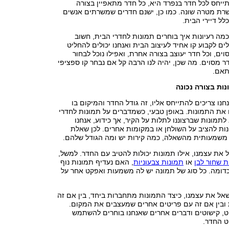
ייחס לכל חדר בנפרד היא, כל חדר מתאפיין בצורה
רת מטרה שונה. כמו כן, ישנם חדרים שמשרתים אנשים
לל דיירי הבית.
 כמה רעיונות איך בוחרים תמונות לחדרי הבית, חשוב
לים לקבוע קו אחיד לעיצוב הבית ואנחנו יכולים להחליט
סוים, וכל חדר יעוצב בצורה אחרת, ואפילו נוכל לבחור
ר מסוים. מה שכן, יהיה לנו הרבה קל אם נבחר קו ספציפי
תאם.
נות בצורה נכונה
נו צריכים להתייחס אליו, זה גודל החדר והמיקום בו
 את התמונות. באופן טבעי, כשמדברים על תמונות לחדרי
לתמונות שברצוננו לתלות על הקיר, אך כידוע, אנחנו
נות להציב על השולחן או במקומות אחרים. לכן שאלת
 משמעותית מהשאלה, כמה קירות יש ומה הגודל שלהם.
את עצמנו, אילו תמונות יכולות להטיב עם החדר. למשל,
ת שחור לבן
או
תמונות צבעוניות
, האם נעדיף תמונות נוף
וכדומה. כל סוג של תמונה יש לה משמעות ואפקט אחר על
אל את עצמנו, כיצד התמונות מתחברות ביחד, בין אם זה
ובין אם זה עם פריטים אחרים שמעצבים את המקום.
וט, קישוטים ודברים אחרים שאנחנו בוחרים להשתמש
וט החדר.