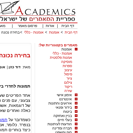
דף הבית
|
אודות
|
פרסום מאמר
|
מאמ
דף הבית
אומנות
אומנות - כללי
בחירה נכונה 
מאמרים בקטגוריות של:
אומנות
אומנות - כללי
בחירה נכונה
אמנות פלסטית
מוסיקה
ספרות
מאת:
דוד כהן
|
אומ
עיצוב
פיסול
ציור
צילום
תמונות לחדרי בית
ריקוד
שירה
אימון אישי
אחד הפריטים שעוז
אינטרנט
צבעוני, עם פנים ו
אירועים וחתונות
של דוגמאות, אשר 
בידור ופנאי
כאלה ואחרים שאנח
ביטוח
בניין ואחזקה
כשמדובר על
תמונ
בעלי חיים
הודעות לעיתונות
בנפרד. כלומר, אנ
חברה ומדינה
כיצד בוחרים תמונ
חוק ומשפט