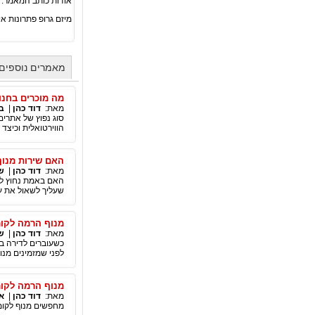
אודות כותב המאמר:
מיזם גרופ פתרונות א
מאמרים נוספים 
מה מוכרים בחנו
מאת:
דוד כהן
|
ב
סוג נפוץ של אתרים
הווירטואלית וכיצד 
האם שירות מנו
מאת:
דוד כהן
|
ש
האם באמת נחוץ לך
שעליך לשאול את ע
מנוף הרמה לקומ
מאת:
דוד כהן
|
ש
כשעוברים לדירה בק
לפני שמזמינים מנופ
מנוף הרמה לקומ
מאת:
דוד כהן
|
א
מחפשים מנוף לקומות גבוהות, מנוף לקומה 0