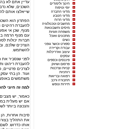
עדיין אתם לא בהכ
חינוך ולימודים
השכנים, שלא נדב
יופי וטיפוח
שייאלצו אותם להי
מדעי החברה
מדעי הטבע
מדעי הרוח
הפתרון הוא השכ
מחשבים וטכנולוגיה
להעברת רהיטים ו
מיסים וחשבונאות
מנוף, שכן אי אפ
משפחה וזוגיות
עם מנוף הרמה במר
מתכונים ואוכל
נשים
ספורט וכושר גופני
הצרכים שלכם, וב
עבודה וקריירה
להשתמש.
עיצוב ואדריכלות
עסקים
לפני שנסביר את 
פיננסים וכספים
להעברת ריהוט וחפ
פרסום ושיווק
קניות וצרכנות
לצרכים פרטיים, כ
רוחניות
ועוד. הן בתי עסק
רפואה ובריאות
משתמשים באופציה 
תחבורה ורכב
תיירות ונופש
למה זה חיוני לה
כאמור, יש מצבים
אם יש מעלית במבנ
והנכונה ביותר לש
סיבות אחרות, הן 
את התהליך בצורה
אותו כדרוש. לשם 