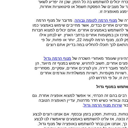
רח יכולים להשתמש בה כל הזמן, שכן זה יפריע לשאר
ר על מצבים של הפסקת חשמל או סיטואציות אחרות,
מנע מאופציה זו.
רה של
מנוף הרמה לקומה גבוהה
. מדובר על מנוף הרמה
פריטים אחרים כבדים, אשר מחייבים שימוש באמצעי כמו
שר להשתמש באמצעים אחרים. אתם יכולים למצוא חברות
כז וכן במקומות אחרים ברחבי הארץ. יש לבחון אילו
חברות יכולות לספק לכם, מנוף הרמה לקומה 22, יותר או פחות, על פי
התאם לכך תוכלו להחליט במה בדיוק אתם רוצים
ההיגיון שעומד מאחורי השכרה של
מנוף הרמה גדול
צים אחרים, חשוב להדגיש, שימוש במנוף זה מיועד, הן
לומר מעבר דירה, והן לצרכים אחרים, עסקיים, מסחריים
, רשויות מקומיות, רשויות ממשלתיות וגורמים אחרים
זו, על פי הדרוש להן.
שתמש במנוף גדול
 רבים בהם זה הכרחי, אי אפשר למצוא אופציה אחרת. גם
ה ובוודאי כשיש חדר מדרגות, עדיין האופציה הטובה
כור
שירות מנוף הרמה גדול
.
נוחות, בטיחות, חסכון בזמן ובכסף. אם אנחנו רוצים לבצע
 נכונה, אז עלינו להשתמש באמצעים שיאפשרו לנו לבצע
כך, אנחנו אכן נבחר להשתמש באופציה של מנוף גדול,