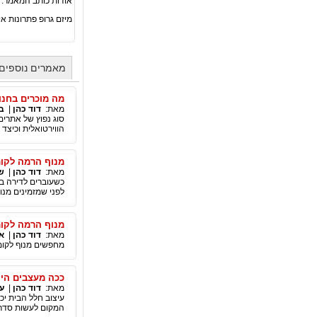
אודות כותב המאמר:
מיזם גרופ פתרונות א
מאמרים נוספים 
מה מוכרים בחנו
מאת:
דוד כהן
|
ב
סוג נפוץ של אתרים
הווירטואלית וכיצד 
מנוף הרמה לקומ
מאת:
דוד כהן
|
ש
כשעוברים לדירה בק
לפני שמזמינים מנופ
מנוף הרמה לקומ
מאת:
דוד כהן
|
א
מחפשים מנוף לקומות גבוהות, מנוף לקומה 0
ככה מעצבים היו
מאת:
דוד כהן
|
עי
עיצוב חלל הבית יכ
המקום לעשות סדר.