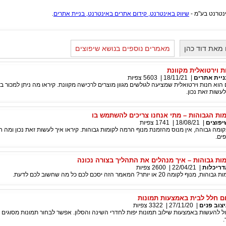
ינטרנט בע"מ -
שיווק באינטרנט, קידום אתרים באינטרנט, בניית אתרים
.
מאת דוד כהן
מאמרים נוספים בנושא שיפוצים
ת וירטואלית מקוונת
ניית אתרים
|
18/11/21
|
5603
צפיות
 הוא חנות וירטואלית שמציעה לגולשים מגוון מוצרים לרכישה מקוונת. קיראו מה ניתן למכור ב
לעשות זאת נכון.
ות הגבוהות – מתי אנחנו צריכים להשתמש בו
יפוצים
|
18/08/21
|
1741
צפיות
ומה גבוהה, אין מנוס מהזמנת מנוף הרמה לקומות גבוהות. קיראו איך לעשות זאת נכון ומה 
ים.
ות גבוהות – איך מנהלים את התהליך בצורה נכונה
דריכלות
|
22/04/21
|
2600
צפיות
2 או יותר? המאמר הזה יסכם לכם כל מה שחשוב לכם לדעת.
ם חלל לבית באמצעות תמונות
צוב פנים
|
27/11/20
|
3322
צפיות
ול להעשות באמצעות שילוב תמונות יפות לחדרי השינה והסלון. אפשר לבחור תמונות מסוגים ש