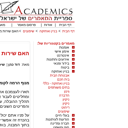
דף הבית
|
אודות
|
פרסום מאמר
|
מאמ
דף הבית
בניין ואחזקה
שיפוצים
האם שירות מ
מאמרים בקטגוריות של:
אומנות
אימון אישי
האם שירות 
אינטרנט
אירועים וחתונות
בידור ופנאי
מאת:
דוד כהן
|
שיפ
ביטוח
בניין ואחזקה
אבטחת הבית
בית חכם
מנוף הרמה לקומו
בניין ואחזקה - כללי
בתים משותפים
גינון
תארו לעצמכם את 
הדברה
ומחליטים לעבור 
ניקיון
תהליך ההובלה, על
ניקיון
והפריטים השונים
ריהוט
שיפוצים
על פניו אתם יכו
בעלי חיים
הודעות לעיתונות
בהכרח זה אפשרי 
חברה ומדינה
בתוך המבנה, בווד
חוק ומשפט