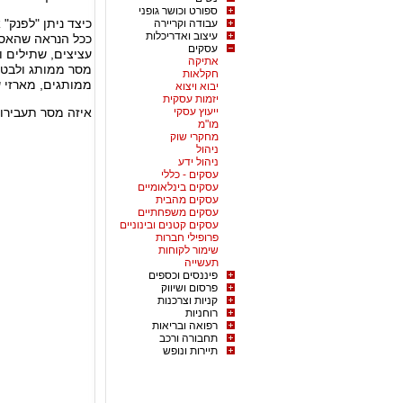
ספורט וכושר גופני
כיצד ניתן "לפנק"
עבודה וקריירה
עיצוב ואדריכלות
ככל הנראה שהאסו
עסקים
עציצים, שתילים ו
אתיקה
מסר ממותג ולבט
חקלאות
ממותגים, מארזי ש
יבוא ויצוא
יזמות עסקית
ייעוץ עסקי
איזה מסר תעבירו 
מו"מ
מחקרי שוק
ניהול
ניהול ידע
עסקים - כללי
עסקים בינלאומיים
עסקים מהבית
עסקים משפחתיים
עסקים קטנים ובינוניים
פרופילי חברות
שימור לקוחות
תעשייה
פיננסים וכספים
פרסום ושיווק
קניות וצרכנות
רוחניות
רפואה ובריאות
תחבורה ורכב
תיירות ונופש