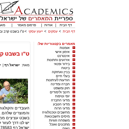
דף הבית
|
אודות
|
פרסום מאמר
|
מאמ
דף הבית
עסקים
ייעוץ עסקי
ט"ו בשבט קרב ובא
מאמרים בקטגוריות של:
אומנות
אימון אישי
ט"ו בשבט קר
אינטרנט
אירועים וחתונות
בידור ופנאי
מאת:
ישראל רף
|
י
ביטוח
בניין ואחזקה
בעלי חיים
הודעות לעיתונות
חברה ומדינה
חוק ומשפט
חינוך ולימודים
יופי וטיפוח
מדעי החברה
מדעי הטבע
העובדים והקולגו
מדעי הרוח
מחשבים וטכנולוגיה
והמוצרים שלהם. מ
מיסים וחשבונאות
בשבט עציצים ממו
משפחה וזוגיות
יש לנו דרך לעזור
מתכונים ואוכל
ישראל רף 052-2978583
נשים