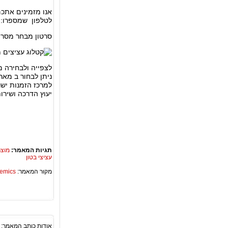
אנו מזמינים אתכם
לטלפון שמספרו: 052-2978583 ישראל רף
סרטון מבחר מסרי
לצפייה ולבחירה מ
ניתן לבחור ב מא
למרכז הזמנות ישראל רף 3
יעוץ הדרכה ושיר
תגיות המאמר:
מוצר
עציצי בטון
מקור המאמר:
Academics – ספריית 
אודות כותב המאמר: