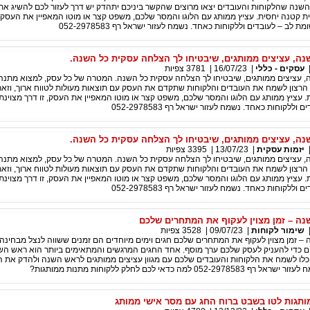
שנה שהלקוחות והעובדים יצאו מרוצים שהקשר ביניכם יתהדק יש דרך לעזור לכם להשיג א
 קטנה יחסית. עציץ ממותג עם הלוגו והמסר שלכם, משפט קצר או מוטו המאפיין את העסק, 
 לב – לעובדים וללקוחות כאחד. נשמח לעזור ישראל רף 052-2978583
ה, עציצים ממותגים, שיבטיחו לך הצלחה עסקית כל השנה.
עסקים - כללי
|
16/07/23
|
3781
צפיות
 עציצים ממותגים, שיבטיחו לך הצלחה עסקית כל השנה. המטרה של כל עסק, למצוא מתנה
צון לשמח את העובדים והלקוחות שתקדם את העסק עם תוצאות מעולות לטווח ארוך, וז
 עציץ ממותג עם הלוגו והמסר שלכם, משפט קצר או מוטו המאפיין את העסק, זו דרך מצוינת
ללקוחות כאחד. נשמח לעזור ישראל רף 052-2978583
ה, עציצים ממותגים, שיבטיחו לך הצלחה עסקית כל השנה.
יזמות עסקית
|
13/07/23
|
3395
צפיות
 עציצים ממותגים, שיבטיחו לך הצלחה עסקית כל השנה. המטרה של כל עסק, למצוא מתנה
צון לשמח את העובדים והלקוחות שתקדם את העסק עם תוצאות מעולות לטווח ארוך, וז
 עציץ ממותג עם הלוגו והמסר שלכם, משפט קצר או מוטו המאפיין את העסק, זו דרך מצוינת
ללקוחות כאחד. נשמח לעזור ישראל רף 052-2978583
ה – זמן מצוין לעקוף את המתחרים שלכם
שימור לקוחות
|
09/07/23
|
3528
צפיות
 זמן מצוין לעקוף את המתחרים שלכם חגים וימים מיוחדים הם זמנים ששווה לנצל מבחינה
ם כדי להעניק לעסק שלכם ערך מוסף. אחד החגים המרגשים והמתאימים ביותר הוא ראש השנ
לו לשמח את הלקוחות והעובדים שלכם עם מגוון עציצים ממותגים לראש השנה ולהדק את 
05 למה כדאי לכם לחלק ללקוחות מתנות ממותגות?
ותגות לטו בשבט ברוח החג עם מסר אישי ממותג