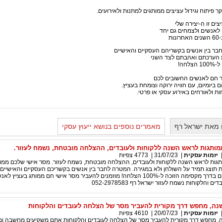
 פיתוח וגידול עציצים ממותגים למתנות ולאירועים.
ים זו ה-יצירה שלי
אנשים ולצמחים גם יחד
ת
לחבר בין אנשים בקשריהם העסקיים והאישיים
ת הערכתם ואהבתם לצד השני
חה!
ר חם לאנשים החשובים לכם
ביומיום, עם חוויה ירוקה וצומחת בעציץ.
ת ולאורחים באירוע עסקי או פרטי.
 מאת ישראל רף
מאמרים נוספים בנושא ייעוץ עסקי
מותגות לראש השנה ללקוחות ולעובדים, ההצלחה מובטחת, נשמח לעזור.
יזמות עסקית
|
31/07/23
|
4773
צפיות
תגות לראש השנה ללקוחות ולעובדים, ההצלחה מובטחת, נשמח לעזור. מסר אישי שלכם ממות
 תוצג תמיד על השולחן ולא במגירה. המטרה לחבר בין אנשים בקשריכם העסקיים והאישיים
הערכתכם ואהבתכם בדרך מקסימה הזוכה ל-100% הצלחה! מוזמנים להעביר מסר אישי חם ממותג בעציץ ל
והלקוחות נשמח לעזור ישראל רף 052-2978583
ה, מחפש דרך מקורית להעביר מסר של הצלחה לעובדים והלקוחות
יזמות עסקית
|
20/07/23
|
4610
צפיות
, מחפש דרך מקורית להעביר מסר של הצלחה לעובדים והלקוחות אתם משקיעים מחשבה ו