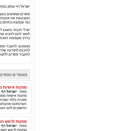
ישראל רף עוסק במחקר
מסרים ממותגים בעציצ
המבטאת את אהבתי ל
כמי שנמצא בתחום ב-60 השנים האחרונו
יש לי הכבוד והעונג 
לעזור להם להביע א
בדרך מקסימה הזוכה ל-100% הצל
מוזמנים להעביר מס
להיכנס לתודעה שלהם 
להעביר מסרים ללקוחו
מאמרים נוספים
מתנות אישיות מ
מאת:
ישראל רף
|
מתנות אישיות ממו
מזכרת בלתי נשכחת
החשובים לכם העובדים 
מתנות לראש השנ
מאת:
ישראל רף
|
מתנות לראש השנה