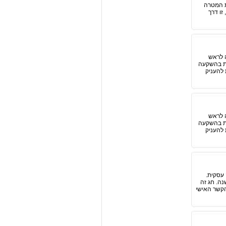
ת המטרה
זו דרך
 לראש
את בהשקעה
 להעניק
 לראש
את בהשקעה
 להעניק
 עסקית.
ה. חג זה
הקשר האישי