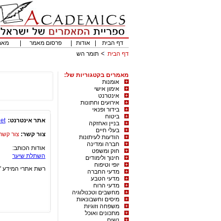
דף הבית
|
אודות
|
פרסום מאמר
|
מאמ
דף הבית
תומר הש
מאמרים בקטגוריות של:
אומנות
אימון אישי
אינטרנט
אירועים וחתונות
בידור ופנאי
ביטוח
אתר אינטרנט:
et/
בניין ואחזקה
בעלי חיים
צור קשר:
צור קשר
הודעות לעיתונות
חברה ומדינה
אודות הכותב:
חוק ומשפט
השתלת שיער
חינוך ולימודים
יופי וטיפוח
רשת אתרי המידע "
מדעי החברה
מדעי הטבע
מדעי הרוח
מחשבים וטכנולוגיה
מיסים וחשבונאות
משפחה וזוגיות
מתכונים ואוכל
נשים