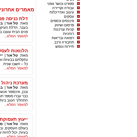
ספורט וכושר גופני
עבודה וקריירה
מאמרים אחרוני
עיצוב ואדריכלות
עסקים
דלת כניסה פנ
פיננסים וכספים
מאת:
טל אור
|
בנ
פרסום ושיווק
בעבר, הדלת העיקר
קניות וצרכנות
פנים הבית עוצבו ב
רוחניות
למאמר המלא...
רפואה ובריאות
תחבורה ורכב
תיירות ונופש
הלוואות לעסק
מאת:
טל אור
|
יי
נתקלתם בבעיות וא
כל – חשבו שנית.
למאמר המלא...
מערכת ניהול ת
מאת:
טל אור
|
בנ
ובכן, אינספור אנש
כבר עברו מספר תהל
התהליך הטוב ביות
למאמר המלא...
ייעוץ תעסוקתי
מאת:
טל אור
|
מי
בעולם העסקים, ובע
בעיות, יכול להיות 
למאמר המלא...