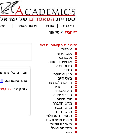
דף הבית
|
אודות
|
פרסום מאמר
|
מאמ
דף הבית
טל אור
מאמרים בקטגוריות של:
אומנות
אימון אישי
אינטרנט
אירועים וחתונות
בידור ופנאי
ביטוח
חברה:
בלו פתרונו
בניין ואחזקה
בעלי חיים
אתר אינטרנט:
il/
הודעות לעיתונות
חברה ומדינה
צור קשר:
צור קשר
חוק ומשפט
חינוך ולימודים
יופי וטיפוח
מדעי החברה
מדעי הטבע
מדעי הרוח
מחשבים וטכנולוגיה
מיסים וחשבונאות
משפחה וזוגיות
מתכונים ואוכל
נשים