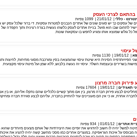
בהתאם לצרכי העסק
נטרנט - כללי
|
21/01/12
|
1099
צפיות
ים של עסקים כך יש סוגים שונים של אתרים הנבנים למטרות עסקיות. די ברור שלכל עסק יש 
שיר לתחום שבו הוא פועל. בניית אתרים לעסק כלשהו נעשית בצרה רצינית ותוך הקפדה של
ול כל גולש שמוצא אותו ומגיע לחפש בו עסקאות שונות.
ל עיסוי
א
|
19/01/12
|
1130
צפיות
ני הפיזיותרפיה הסינית היא שיטת עיסוי שהומצאה בסין ומורכבת מסוגי מתיחות, לחיצות ותנ
מישות בשרירים ובעצמות השלד. עיסוי זה נעשה בלבוש, ללא שמן ועל מיטת עיסוי מקצועית.
 פירוק חברה מרצון
ני תאגידים
|
19/01/12
|
17604
צפיות
ליטים לבצע פירוק חברה מרצון, בין אם מתוך קשיים כלכליים שהם נתקלו אליהם, או בין אם 
ברה אחרת, או כי אין הם מעוניינים עוד להחזיק בחברה, עליהם לבצע סגירת חברה ומחיק
ם
יית אתרים
|
01/01/12
|
934
צפיות
טה למשל יהיה לו חשוב להדגיש את יופיים ואת היצירתיות של אותם מצעים מיוחדים שהוא מ
ה מבוסס על איכות הגראפיקה. במוצרים אחרים כמו מסכי מחשב קשה יהיה להציג את איכות 
המתמחה בתחום זה תהיה כזו שבה לנתונים הטכניים הרבים שיוצגו יהיה חלק גדול בהצלחת 