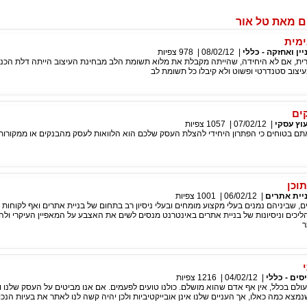
ם מאת טל אור
ימית
יין ואחזקה - כללי
|
08/02/12
|
978
צפיות
ית, אם לא היחידה, שהייתה מקבלת את מלוא תשומת הלב מבחינת העיצוב הייתה דלת הכני
עיצוב סטנדרטי ופשוט ולא קיבלו כל תשומת לב
ים
עוץ עסקי
|
07/02/12
|
1057
צפיות
תם בטוחים כי הפתרון היחידי להצלת העסק שלכם הוא הלוואות לעסק מהבנקים או ממקורות
וכן
יית אתרים
|
06/02/12
|
1001
צפיות
ים, שביניהם נמנים בעלי מקצוע מומחים ובעלי ניסיון רב בתחום של בניית אתרים ואף לקוחות
יכים וניסיונות של בניית אתרים באינטרנט מנסים לשים את האצבע על המאפיין העיקרי ולה
ר
סים - כללי
|
04/02/12
|
1216
צפיות
ולם בכלל, אין אף אדם שהוא מושלם. כולנו טועים לפעמים. אם אנו מביטים על העסק שלנו 
שנמצא כמה כאלו, אך העניים שלנו אינן אובייקטיביות ולכן יהיה קשה לנו לאתר את בעיות הנכו