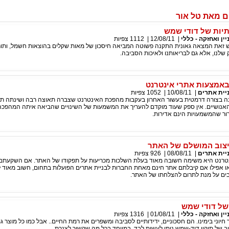
ם מאת טל אור
יות של דודי שמש
יין ואחזקה - כללי
|
12/08/11
|
1112
צפיות
 זאת המצאה גאונית התקנה פשוטה המביאה חיסכון של מאות שקלים בהוצאות חשמל, ותו
 שלנו, אלא גם לבריאותנו ולאיכות הסביבה.
באמצעות אתרי אינטרנט
יית אתרים
|
10/08/11
|
1052
צפיות
ה בצורה דרמטית בעשור האחרון בעקבות מהפכת האינטרנט שצברה תאוצה רבה ושינתה תח
אנושיים. אין ספק שעוד מוקדם להעריך את המשמעות של השינויים שהביאה איתה המהפכה
ור שהמשמעויות הינם אדירות.
יצוב המושלם של האתר
יית אתרים
|
08/08/11
|
926
צפיות
נטרנט היא משימה חשובה מאוד בעלת השלכות מכריעות על תפקודו של האתר. אם השקעתם
או אפילו אם קיבלתם אתר חינם מאחת החברות לבניית אתרים הפועלות בתחום, חשוב מאוד 
ים על מנת לתרום להצלחתו של האתר.
של דודי שמש
יין ואחזקה - כללי
|
01/08/11
|
1316
צפיות
יוני בימינו. הם חסכוניים, ידידותיים לסביבה ומשפרים את רמת החיים.. אבל כמו כל מוצר גם
 של תיקון דוד-שמש ניתן לעשות לבד, במיוחד בכל מה שקשור לצנרת