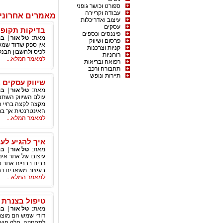
ספורט וכושר גופני
עבודה וקריירה
מאמרים אחרוני
עיצוב ואדריכלות
עסקים
בדיקות תקופת
פיננסים וכספים
מאת:
טל אור
|
בנ
פרסום ושיווק
אין ספק שדוד שמש
קניות וצרכנות
לכיס ולחשבון הבנק
רוחניות
למאמר המלא...
רפואה ובריאות
תחבורה ורכב
תיירות ונופש
שיווק עסקים 
מאת:
טל אור
|
בנ
עולם השיווק השתנ
מקצה לקצה בחיי ה
האינטרנטית אך בר
למאמר המלא...
איך להגיע לע
מאת:
טל אור
|
בנ
עיצובו של אתר אי
רבים בבניית אתר 
בעיצוב משאבים רב
למאמר המלא...
טיפול בצנרת 
מאת:
טל אור
|
בנ
דודי שמש הם מוצר ח
לתחזוקה. חלק חשוב