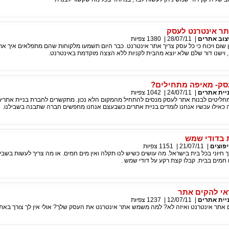
תר אינטרנט לעסק
צוב אתרים
|
28/07/11
|
1380
צפיות
אין שום ויכוח כי כל עסק צריך אתר אינטרנט. כבר היום תשמעו מלקוחות שהם מתפלאים איך א
 וישנו דור שלם שלא יוצא מהבית לקניות ללא הצצה מוקדמת באינטרנט.
סק- מאיפה מתחילים?
יית אתרים
|
24/07/11
|
1042
צפיות
ליטים לבנות אתר לעסק מנסים להתחיל מהמקום הלא נכון. מתקשרים לחברת בניית אתרים
 כאילו עכשיו אנחנו לומדים בניית אתרים.כשבעצם אנחנו מחפשים חברה שתבנה בשבילנו.
 בדודי שמש
פוצים
|
21/07/11
|
1151
צפיות
חיוני בכל בית בישראל. מה עושים כשיש לנו תקלה ואין מים חמים. או מה צריך לעשות בשבי
 חמים בבית. קבלו קצת רקע על דודי שמש .
אי להקים אתר
יית אתרים
|
12/07/11
|
1237
צפיות
ם אתר אינטרנט ואיזה לא? למה משמש אתר אינטרנט את העסק שלך? אולי אין לך צורך באתר