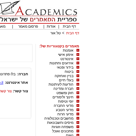
דף הבית
|
אודות
|
פרסום מאמר
|
מאמ
דף הבית
טל אור
מאמרים בקטגוריות של:
אומנות
אימון אישי
אינטרנט
אירועים וחתונות
בידור ופנאי
ביטוח
חברה:
בלו פתרונו
בניין ואחזקה
בעלי חיים
אתר אינטרנט:
il/
הודעות לעיתונות
חברה ומדינה
צור קשר:
צור קשר
חוק ומשפט
חינוך ולימודים
יופי וטיפוח
מדעי החברה
מדעי הטבע
מדעי הרוח
מחשבים וטכנולוגיה
מיסים וחשבונאות
משפחה וזוגיות
מתכונים ואוכל
נשים