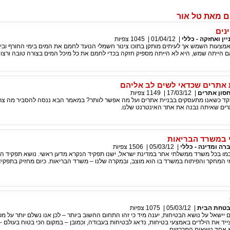
ם מאת טל אור
נים
יין ואחזקה - כללי
|
01/04/12
|
1045
צפיות
מצעות השמש אך לעיתים מותקן בתוכו צינור חשמלי הנועד לחמם את המים בימי החורף וב
ם הייתה שמש, היא לא הייתה מספיק חזקה בכדי לחמם את כל מיכל המים בצורה טובה ורצוי
 אתרים שכדאי לשים לב אליהם
סון אתרים
|
17/03/12
|
1149
צפיות
ד כשאנו מתעסקים בבניית אתרים ועל מה אפשר לוותר? במאמר הבא ננסה להסביר מה צר
ים שאיתה נבנה את אתר האינטרנט שלנו.
 במשרד הבריאות
רה ומדינה - כללי
|
05/03/12
|
1506
צפיות
מו בכל משרד ממשלתי אחר במדינת ישראל, ישנו תפקיד הנקרא מדען ראשי. נושא תפקיד ה
 המחקר והפיתוח במשרד בו הוא מוצב, ובמקרה שלנו – משרד הבריאות. כיום מחזיק בתפקיד
טחת הבית
|
05/03/12
|
1075
צפיות
 יישאל על נושא הבטיחות, יענה מיד כי זהו התחום החשוב ביותר – לכן אנו נשלם יותר על מכ
ייד את הילדים באמצעי בטיחות, נדאג לבטיחות בעבודה, וכמובן – במקום הכי בטוח בעולם – 
 אחד נושאים המרכזיים