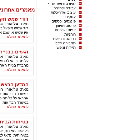
ספורט וכושר גופני
עבודה וקריירה
מאמרים אחרוני
עיצוב ואדריכלות
עסקים
דודי שמש תקי
פיננסים וכספים
מאת:
טל אור
|
בנ
פרסום ושיווק
דוד שמש מופעל בא
קניות וצרכנות
אין שמש או שגם א
רוחניות
למאמר המלא...
רפואה ובריאות
תחבורה ורכב
תיירות ונופש
דגשים בבניית
מאת:
טל אור
|
אח
על מה כדאי להתמק
מחברת בניית האתר
למאמר המלא...
המדען הראשי
מאת:
טל אור
|
חב
במשרד הבריאות, כ
אחראי על כל תחומי
במשרד הבריאות
למאמר המלא...
בטיחות הבית
מאת:
טל אור
|
אב
כל אחד מאיתנו, אם
בטיחותית, נדאג לצ
הבטיחות בבית היא