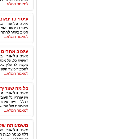
למאמר המלא...
עיסוי פרינאום
מאת:
טל אור
|
בר
עיסוי פרינאום הוא
הטוב ביותר להתחיל
למאמר המלא...
עיצוב אתרים 
מאת:
טל אור
|
בנ
ראשית כל, על מנת 
שקשור לתהליך של ב
להסביר כיצד השניי
למאמר המלא...
כל מה שצריך 
מאת:
טל אור
|
עי
אין עוררין על העו
בכלל ובניית האתרי
המעשית של המושג 
למאמר המלא...
משמעותה של 
מאת:
טל אור
|
שי
דלת כניסה לבית ה
המגיע לבקר בבית ש