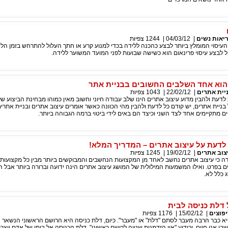
יאות נשים
|
04/03/12
|
1244
צפיות
 העיסוי המומלץ ביותר לבצע כהכנה ללידה בכדי למנוע קרע או חתך העלול להתרחש בזמן הלי
 לבצע עיסוי פרינאום הוא כשישה שבועות לפני המועד המשוער ללידה.
הוא אחד השלבים החשובים בבניית אתר
יית אתרים
|
22/02/12
|
1043
צפיות
לדעת ולהבין מדוע עיצוב אתרים הינו שלב עבודה חיוני וחשוב מאין כמוהו מבחינת הביצוע ש
ניית אתרים, יש קודם כל לדעת ולהבין מהי הכוונה כאשר אומרים עיצוב אתרים ובניית אתרים
ם מתקיימים אחד לצד השני וכיצד הם באים לידי ביטוי ברמה הגבוהה ביותר.
לדעת על עיצוב אתרים – המדריך המלא!
צוב אתרים
|
19/02/12
|
1245
צפיות
בדה כי עיצוב אתרים נחשב לאחד מן המקצועות הנחשבים והמבוקשים ביותר מבין כל מקצועות
ם בפרט. ואילו המשמעות המילולית של המושג עיצוב אתרים הינה ידועה וברורה ביותר אבל
כלל לא.
דלת כניסה לבית
פוצים
|
15/02/12
|
1176
צפיות
יא כבר הרבה מעבר לסתם "דלת" או "מעבר". כיום, דלת כניסה היא הרושם הראשוני הנשאר 
בו אנו חיים, וכידוע "אין הזדמנות שנייה לרושם ראשוני". דלת הכניסה אל ביתו של אדם יוצר