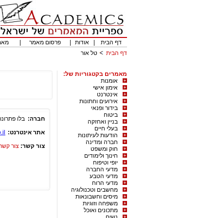
דף הבית
|
אודות
|
פרסום מאמר
|
מאמ
דף הבית
טל אור
מאמרים בקטגוריות של:
אומנות
אימון אישי
אינטרנט
אירועים וחתונות
בידור ופנאי
ביטוח
חברה:
בלו פתרונו
בניין ואחזקה
בעלי חיים
אתר אינטרנט:
il/
הודעות לעיתונות
חברה ומדינה
צור קשר:
צור קשר
חוק ומשפט
חינוך ולימודים
יופי וטיפוח
מדעי החברה
מדעי הטבע
מדעי הרוח
מחשבים וטכנולוגיה
מיסים וחשבונאות
משפחה וזוגיות
מתכונים ואוכל
נשים