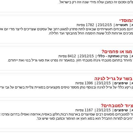
מוסדי
|
תעשייה
|
23/12/15
|
1782
צפיות
נם מטבחים תעשייתיים שבאים לתת פתרון למגוון רחב של עסקים שצריכים לייצר מדי יום אלפ
מכינים ארוחות לכל שעות היממה החל מהבוקר ועד הלילה.
 מגז או פחמים?
|
בניין ואחזקה - כללי
|
23/12/15
|
8412
צפיות
ד מיוחד בתחום מטבחי גינה/ מטבחי חוץ. במאמר זה נפרט את סוגי גריל בנוי ואת ייחודם.
בשר על גריל לגינה
|
שיפוצים
|
23/12/15
|
1396
צפיות
קע כללי על גריל לגינה ובנוסף נותן מספר טיפים מקצועיים בסוגיית צליית בשרים על גבי גריל
 ציוד למטבחים?
|
שיפוצים
|
23/12/15
|
1167
צפיות
יוד למטבחים מסוגים רבים שמיוצרים בארצות רבות,חלקן באסיה,אירופה ואפילו בדרום ומרכז א
בים למרות ההבדל הוא בסוג העץ או הגימור וכמובן סוגי שיש וכו'.