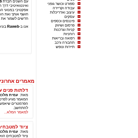
עם השנים חברת
b
ספורט וכושר גופני
ואינטואיטיבי דרך 
עבודה וקריירה
אפקטיבי במנועי הח
עיצוב ואדריכלות
חושף אותך ואת השיר
עסקים
חדשים לשמור את הא
פיננסים וכספים
פרסום ושיווק
אנו ב-
Raweb
בוני
קניות וצרכנות
רוחניות
רפואה ובריאות
תחבורה ורכב
תיירות ונופש
מאמרים אחרוני
דלתות פנים ע
מאת:
עמית מלכא
המאמר מגיע לפרט 
הפרמטרים שיאפשר
להתחשב.
למאמר המלא...
ציוד למטבחים
מאת:
עמית מלכא
ציוד למטבחים הוא