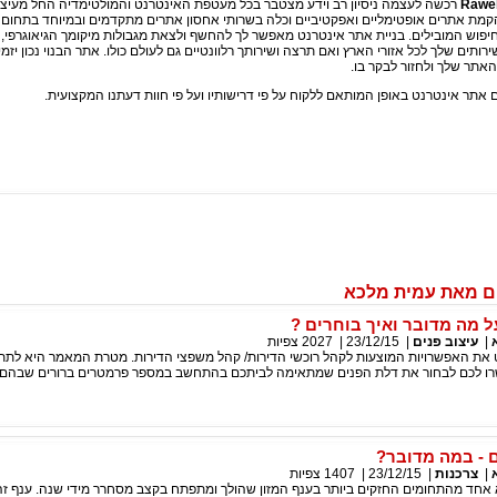
Rawe
רכשה לעצמה ניסיון רב וידע מצטבר בכל מעטפת האינטרנט והמולטימדיה החל מעיצו
הקמת אתרים אופטימליים ואפקטיביים וכלה בשרותי אחסון אתרים מתקדמים ובמיוחד בתחום 
יפוש המובילים. בניית אתר אינטרנט מאפשר לך להחשף ולצאת מגבולות מיקומך הגיאוגרפי,
ותים שלך לכל אזורי הארץ ואם תרצה ושירותך רלוונטיים גם לעולם כולו. אתר הבנוי נכון יזמי
תר שלך ולחזור לבקר בו.
ם אתר אינטרנט באופן המותאם ללקוח על פי דרישותיו ועל פי חוות דעתנו המקצועית.
ם מאת עמית מלכא
ל מה מדובר ואיך בוחרים ?
|
עיצוב פנים
|
23/12/15
|
2027
צפיות
את האפשרויות המוצעות לקהל רוכשי הדירות/ קהל משפצי הדירות. מטרת המאמר היא לתת
ו לכם לבחור את דלת הפנים שמתאימה לביתכם בהתחשב במספר פרמטרים ברורים שבהם 
 - במה מדובר?
|
צרכנות
|
23/12/15
|
1407
צפיות
 אחד מהתחומים החזקים ביותר בענף המזון שהולך ומתפתח בקצב מסחרר מידי שנה. ענף זה 