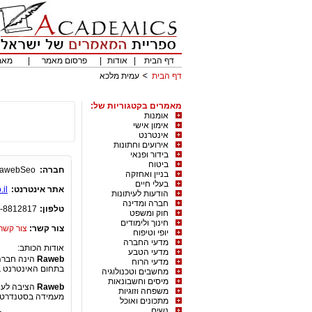
דף הבית
|
אודות
|
פרסום מאמר
|
מאמ
דף הבית
עמית מלכא
מאמרים בקטגוריות של:
אומנות
אימון אישי
אינטרנט
אירועים וחתונות
בידור ופנאי
ביטוח
חברה:
awebSeo
בניין ואחזקה
בעלי חיים
אתר אינטרנט:
.il
הודעות לעיתונות
חברה ומדינה
טלפון:
-8812817
חוק ומשפט
חינוך ולימודים
צור קשר:
צור קשר
יופי וטיפוח
מדעי החברה
אודות הכותב:
מדעי הטבע
Raweb
מדעי הרוח
בתחום האינטרנט ב
מחשבים וטכנולוגיה
מיסים וחשבונאות
Raweb
הציבה לעצ
משפחה וזוגיות
מעמידה בסטנדרטים 
מתכונים ואוכל
נשים