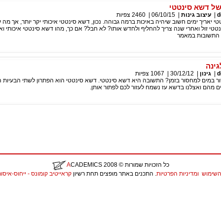
של דשא סינטטי
d
|
עיצוב גינות
|
06/10/15
|
2460
צפיות
 יאריך ימים חשוב שיהיה באיכות ברמה גבוהה. נכון, דשא סינטטי איכותי יקר יותר, אך מה ע
טי זול ואחרי שנה צריך להחליף ולחדש אותו? לא חבל? אם כך, מהו דשא סינטטי איכותי ואי
 התשובות במאמר
גינה
d
|
גינון
|
30/12/12
|
1067
צפיות
ר במים למחסור בזמן? התשובה היא דשא סינטטי. דשא סינטטי הוא הפתרון לשתי הבעיות הל
ים מהם ואצלנו בדשא עז נשמח לעזור לכם לפתור אותן.
כל הזכויות שמורות
© 2008
CADEMICS
A
השימוש
ומדיניות הפרטיות
. התכנים באתר מופצים תחת רשיון
קראייטיב קומונס - ייחוס-איסור יצירות נ