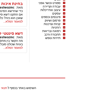
ספורט וכושר גופני
בחינת איכות 
עבודה וקריירה
מאת:
esheozmc
עיצוב ואדריכלות
כדי שהדשא הסינטטי
עסקים
אם התקנו דשא סינט
פיננסים וכספים
שאכן הוא כזה? כל
פרסום ושיווק
למאמר המלא...
קניות וצרכנות
רוחניות
רפואה ובריאות
דשא סינטטי ל
תחבורה ורכב
מאת:
esheozmc
תיירות ונופש
מה הקשר בין מחסו
בעיות שכולנו סובל
למאמר המלא...
השימוש באתר בכפוף ל
תנאי 