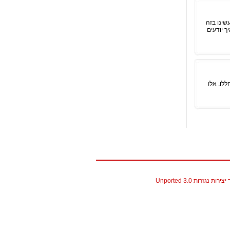
שינו בזה
ך יודעים
לו. אלו
גזרות 3.0 Unported
christian louboutin replica