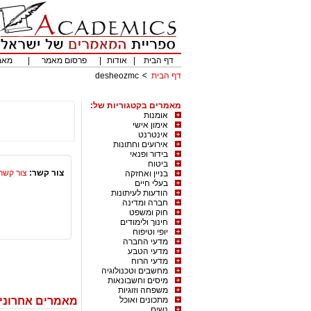
דף הבית
|
אודות
|
פרסום מאמר
|
מאמ
דף הבית
desheozmc
מאמרים בקטגוריות של:
אומנות
אימון אישי
אינטרנט
אירועים וחתונות
בידור ופנאי
ביטוח
צור קשר:
צור קשר
בניין ואחזקה
בעלי חיים
הודעות לעיתונות
חברה ומדינה
חוק ומשפט
חינוך ולימודים
יופי וטיפוח
מדעי החברה
מדעי הטבע
מדעי הרוח
מחשבים וטכנולוגיה
מיסים וחשבונאות
משפחה וזוגיות
מתכונים ואוכל
מאמרים אחרונים מאת 
נשים