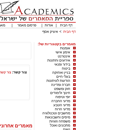
דף הבית
|
אודות
|
פרסום מאמר
|
מאמ
דף הבית
איציק אסף
מאמרים בקטגוריות של:
אומנות
אימון אישי
אינטרנט
אירועים וחתונות
בידור ופנאי
ביטוח
צור קשר:
צור קשר
בניין ואחזקה
בעלי חיים
הודעות לעיתונות
חברה ומדינה
חוק ומשפט
חינוך ולימודים
יופי וטיפוח
מדעי החברה
מדעי הטבע
מדעי הרוח
מחשבים וטכנולוגיה
מיסים וחשבונאות
משפחה וזוגיות
מתכונים ואוכל
מאמרים אחרוני
נשים