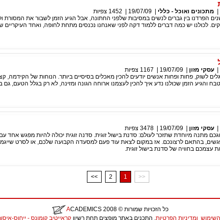
|
מתכונים ואוכל - כללי
|
19/07/09
|
1452
צפיות
ים הפרדנו בין גברים לנשים במסיבות שלפני החתונה, אבל הגיע הזמן לשבור את המסורת ו
וקים. לכולנו יש כמה דברים ללמוד דקה לפני שאנחנו נכנסים מתחת לחופה, ואחד העיקריים 
|
עסקי מזון
|
19/07/09
|
1167
צפיות
לים לשוק, פחות ופחות אנשים יודעים להכין מאכלים בסיסיים ביותר. הנוחות של הקידמה, ק
בח והגיע הזמן שכולנו נדע איך להכין לעצמנו ארוחה הגונה ומזינה, לא רק בגלל הטעם, גם ב
|
עסקי מזון
|
19/07/09
|
3478
צפיות
זוגכם מתנה מיוחדת שתזכר לעולם: סדנת בישול זוגית. סדנה זוגית יכולה להיות מפגש אחד עם 
ים, בהתאם לרצונכם. אז במקום לצאת עוד פעם למסעדה הקבועה שלכם, או לסרט שייגמר 
ת עצמכם בחוויה של סדנת בישול זוגית.
<<
2
1
>>
כל הזכויות שמורות
© 2008
CADEMICS
A
השימוש
ומדיניות הפרטיות
. התכנים באתר מופצים תחת רשיון
קראייטיב קומונס - ייחוס-איסור יצירות נ