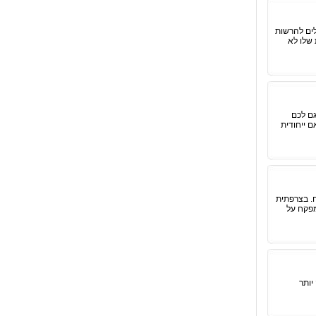
לים להרשות
 שלו לא
גם לכם
ם ייחודית
תית – ראש המטבח. בצרפתית
מפקח על
יותר