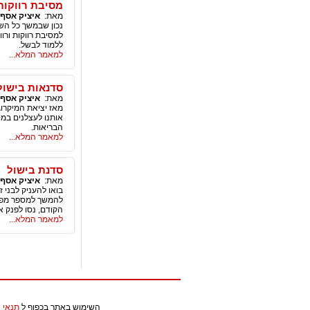
מסיבת רווקות
מאת:
איציק אסף
נכון שבמשך כל השנ
למסיבת רווקות ורו
ללמוד לבשל.
למאמר המלא...
סדנאות בישול
מאת:
איציק אסף
מאז יציאת המיקרוג
אותנו לעצלנים במט
הבריאות.
למאמר המלא...
סדנת בישול
מאת:
איציק אסף
בואו להעניק לבני 
להמשך למספר מפגש
הקודם, נסו לפנק א
למאמר המלא...
השימוש באתר בכפוף ל
תנאי 