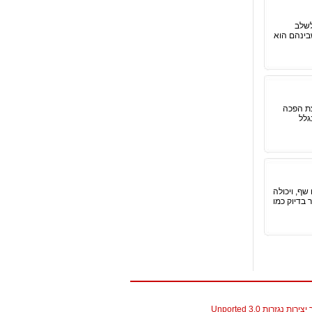
לשלב
שבינהם הוא
צת הפכה
גלל
שף, ויכולה
בדיוק כמו
גזרות 3.0 Unported