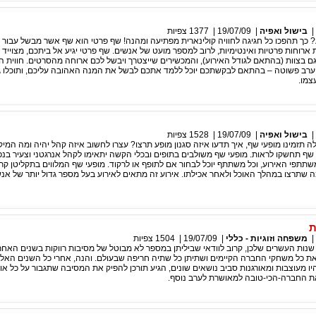
|
בישול ואפיה
|
19/07/09
|
1377
צפיות
? כך תהפכו כל חגיגה לחוויה קולינארית מפתיעה ומהנה! שף פרטי הוא שף אשר מבשל עבור 
 ארוחות פרטיות ואינטימיות, לרוב למספר מועט של אנשים. שף פרטי יגיע אל ביתכם, מצוייד 
ם בצוות (בהתאם לגודל האירוע), והמכשירים שייצטרך ויבשל לכם ארוחה מהסרטים. חווית ה
רב פשוטה – בהתאם לבקשתכם יוכל ללמד אתכם לבשל את המנה האהובה עליכם, ותוכלו 
צמו.
|
בישול ואפיה
|
19/07/09
|
1528
צפיות
 תזמינו מופעי שף, איך תדעו איזה סגנון מופע תרצו? עצרו לחשוב איזה קהל יהיה ומה המיק
 שף תחשקו לראות. מופעי שף משולבים בתופים ובכלי הקשה יתאימו לקהל אנרגטני וצעיר בנפש
 משתתפי האירוע, וכל משתתף יוכל לבחור אם לתופף או לרקוד. מופעי שף המלווים בתקליטן קרי
 שתרצו במהלך האוכל ולאחר אכילתו. אירוע זה מתאים לאירוע בעל מספר גדול יותר של אנ
ת
|
משפחה וזוגיות - כללי
|
19/07/09
|
1504
צפיות
נות העשרים שלכן, קרוב לוודאי שביליתן במספר לא מבוטל של מסיבות רווקות בשנים האחרו
את כל משחקי החברה הקיימים ושתיתן כל שתיה חריפה שבעולם. והנה, אחרי כל השנים האלו
יו מעוצבות ומאורגנות סביב נושאים שונים, הגיע תורכן להפיק את המסיבה שתגבור על כל או
את החברה-הכי-טובה למאושרת לערב נוסף.