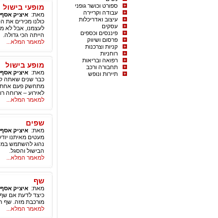
ספורט וכושר גופני
מופעי בישול
עבודה וקריירה
מאת:
איציק אסף
עיצוב ואדריכלות
כולנו מכירים את ה
עסקים
לעצמנו, אבל לא מש
פיננסים וכספים
הייתה הכי גדולה.
פרסום ושיווק
למאמר המלא...
קניות וצרכנות
רוחניות
רפואה ובריאות
מופע בישול
תחבורה ורכב
מאת:
איציק אסף
תיירות ונופש
כבר שנים שאתה קו
מתחשק פעם אחת להי
לאירוע – ארוחה רו
למאמר המלא...
שפים
מאת:
איציק אסף
נהוג להשתמש במיל
הבישול והסגל.
למאמר המלא...
שף
מאת:
איציק אסף
כיצד לדעת אם שף 
מורכבת מזה. שף המ
למאמר המלא...