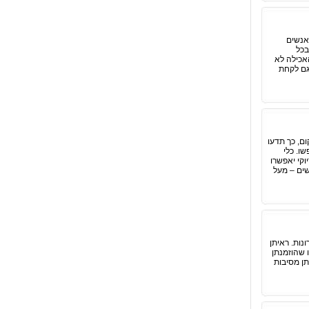
אנשים
בכל
אכילה לא
גם לקחת
ום, כך תדעו
ו. כלי
וקי יאפשרו
שים – מעל
נות. ראיתן
 שהוזמנתן
תן מסיבות