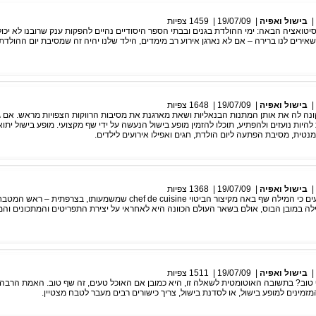
|
בישול ואפיה
|
19/07/09
|
1459
צפיות
סיטואציה הבאה: ימי ההולדת בגנים ובבתי הספר היסודיים נהיים להפקות ענק שרובנו לא יכו
אירים לנו ברירה – אם לא נארגן אירוע רב מימדים, הילד שלנו יהיה זה שמסיבת יום ההולדת
|
בישול ואפיה
|
19/07/09
|
1648
צפיות
נה לה את אותן המתנות הבנאליות ושאת מארגנת את מסיבות הרווקות הצפויות מראש. אם 
ות נועזים ולהפתיע, תוכלו להזמין מופע בישול הנעשה על ידי שף מקצועי. מופע בישול יתוא
מנטית, מסיבת הפתעה ליום הולדת, חגים ואפילו אירועים לילדים.
|
בישול ואפיה
|
19/07/09
|
1368
צפיות
מעטים מאיתנו יודעים כי המילה שף באה מקיצור הביטוי chef de cuisine שמשמעותו, בצרפ
ה במובן הבוס, אולם בשאר העולם הכוונה היא לאחראי על יצירת התפריטים והמתכונים וה
|
בישול ואפיה
|
19/07/09
|
1511
צפיות
טוב? בתשובה האוטומטית לשאלה זו, היא כמובן אם האוכל טעים, זה שף טוב. האמת הרבה 
זמינים למופע בישול, או לסדנת בישול, צריך כישורים רבים מעבר לטבח מצטיין.