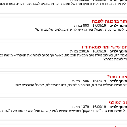
לק מהותי מיצירת האווירה והקדושה של השבת. איך מתכוננים לשבת עם הילדים בצורה נכונ
עזור בהכנות לשבת
חינוך ילדים
|
17/09/19
|
803
צפיות
טן לעזור בהכנות לשבת? ומה מרגיש ילד שחי בעולמם של מבוגרים?
ום שישי ומה שמאחוריו
חינוך ילדים
|
16/09/19
|
23016
צפיות
מר הגז, בשילוב נזילת מים ממכונת הכביסה. כאשר אך נסיים לנקות את המקרר – מישהו כב
 כך לשבת בנחת?
את הכעס?
חינוך ילדים
|
16/09/19
|
1506
צפיות
צר סביבו מעגלים של רוגז, הסוחפים לתוכם, כמו במערבולת, את כל הסובבים אותו
ב הפולני
חינוך ילדים
|
16/09/19
|
1379
צפיות
ממעידותיו שהן "הכסף הקטן" ומתייאש מעצמו לגמרי, או אז נופל הוא ברשתו של ה"גנב הג