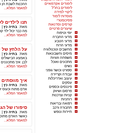
לימודים אקדמאיים
ההכנות לשבת הן ח
לימודים בחו"ל
למאמר המלא...
ליקויי למידה
מוסדות לימוד
פסיכומטרי
תנו לילדים ל
קורסים וסדנאות
מאת:
בתיה כץ
|
שיעורים פרטיים
מה כבר יכול ילד ק
יופי וטיפוח
למאמר המלא...
מדעי החברה
מדעי הטבע
מדעי הרוח
על הלחץ של י
מחשבים וטכנולוגיה
מיסים וחשבונאות
מאת:
בתיה כץ
|
משפחה וזוגיות
באמצע הבישולים נג
מתכונים ואוכל
לבן. איך מתכוננים
נשים
למאמר המלא...
ספורט וכושר גופני
עבודה וקריירה
עיצוב ואדריכלות
איך מווסתים 
עסקים
מאת:
בתיה כץ
|
פיננסים וכספים
אדם מתוח וכעוס יו
פרסום ושיווק
למאמר המלא...
קניות וצרכנות
רוחניות
רפואה ובריאות
סיפורו של הגנ
תחבורה ורכב
תיירות ונופש
מאת:
בתיה כץ
|
כאשר האדם מתוסכל 
למאמר המלא...