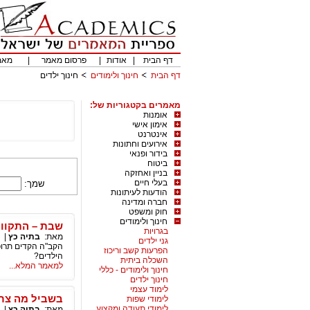
דף הבית
|
אודות
|
פרסום מאמר
|
מאמ
דף הבית
חינוך ולימודים
חינוך ילדים
מאמרים בקטגוריות של:
אומנות
אימון אישי
אינטרנט
אירועים וחתונות
בידור ופנאי
ביטוח
בניין ואחזקה
בעלי חיים
שמך:
הודעות לעיתונות
חברה ומדינה
חוק ומשפט
חינוך ולימודים
שבת – התקווה
בגרויות
מאת:
בתיה כץ
|
גני ילדים
הקב"ה הקדים תרופ
הפרעות קשב וריכוז
הילדים?
השכלה ביתית
למאמר המלא...
חינוך ולימודים - כללי
חינוך ילדים
לימוד עצמי
בשביל מה צרי
לימודי שפות
לימודי תעודה ומקצוע
מאת:
בתיה כץ
|