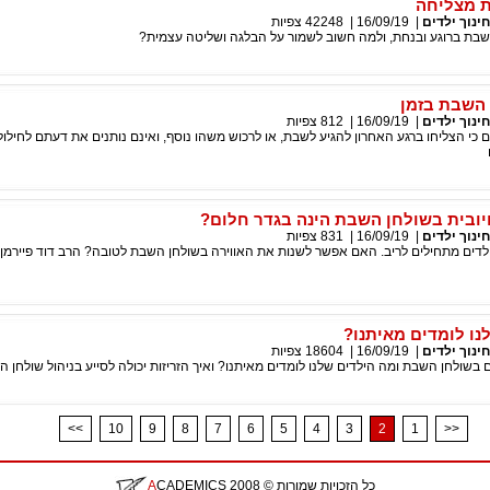
ת מצליחה
חינוך ילדים
|
16/09/19
|
42248
צפיות
שבת ברוגע ובנחת, ולמה חשוב לשמור על הבלגה ושליטה עצמית?
 השבת בזמן
חינוך ילדים
|
16/09/19
|
812
צפיות
כי הצליחו ברגע האחרון להגיע לשבת, או לרכוש משהו נוסף, ואינם נותנים את דעתם לחילו
יובית בשולחן השבת הינה בגדר חלום?
חינוך ילדים
|
16/09/19
|
831
צפיות
לדים מתחילים לריב. האם אפשר לשנות את האווירה בשולחן השבת לטובה? הרב דוד פיירמן 
נו לומדים מאיתנו?
חינוך ילדים
|
16/09/19
|
18604
צפיות
 בשולחן השבת ומה הילדים שלנו לומדים מאיתנו? ואיך הזריזות יכולה לסייע בניהול שולחן 
<<
10
9
8
7
6
5
4
3
2
1
>>
כל הזכויות שמורות
© 2008
CADEMICS
A