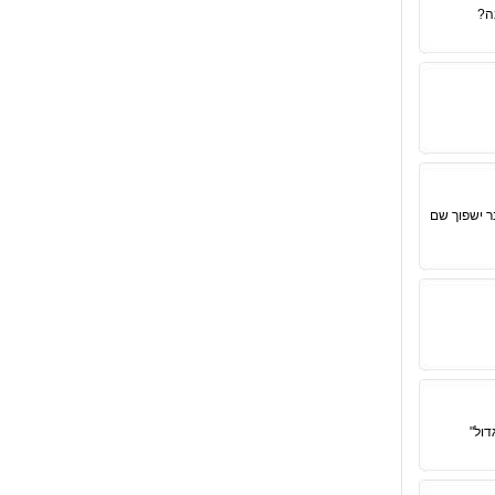
ה?
ר ישפוך שם
דול"