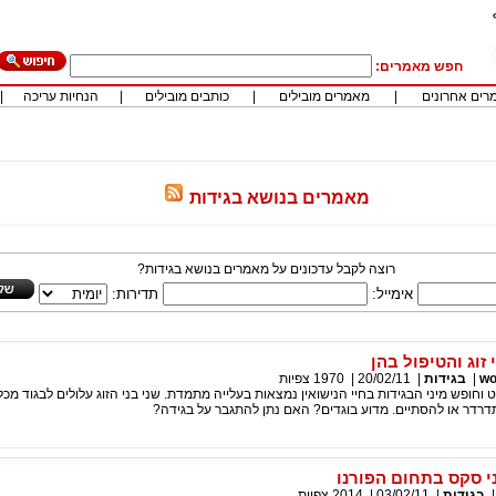
חפש מאמרים:
רים אחרונים
|
מאמרים מובילים
|
כותבים מובילים
|
הנחיות עריכה
|
מאמרים בנושא בגידות
רוצה לקבל עדכונים על מאמרים בנושא בגידות?
אימייל:
תדירות:
 זוג והטיפול בהן
wo
|
בגידות
|
20/02/11
|
1970
צפיות
וחופש מיני הבגידות בחיי הנישואין נמצאות בעלייה מתמדת. שני בני הזוג עלולים לבגוד מכל 
דרדר או להסתיים. מדוע בוגדים? האם נתן להתגבר על בגידה?
י סקס בתחום הפורנו
בגידות
|
03/02/11
|
2014
צפיות