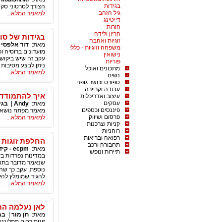
בגידות
הצורך לסרטוני סקס
גיל הזהב
למאמר המלא...
דייטינג
הורות
הריון ולידה
בגידות של סוו
זוגיות ואהבה
מאת:
דוד אלפסי
|
משפחה וזוגיות - כללי
מועדונים ברוסיה וכ
נישואין
עקב זה שיש ביקוש 
פוריות
ניתן לבצע מסיבות 
מתכונים ואוכל
למאמר המלא...
נשים
ספורט וכושר גופני
עבודה וקריירה
איך להתמודד 
עיצוב ואדריכלות
עסקים
מאת:
Andy
|
בגי
פיננסים וכספים
מאמר מפתח נושא ר
פרסום ושיווק
למאמר המלא...
קניות וצרכנות
רוחניות
רפואה ובריאות
החלפת זוגות 
תחבורה ורכב
מאת:
ecpm - קידום ושיווק באינטרנט
תיירות ונופש
במדינות נפרדות בעו
שנאמר מדובר בתחו
נוספת, עקב כך שהם
להגיד שמומלץ להיו
למאמר המלא...
לאן נעלמה הת
מאת:
חן מור
|
בג
זוגות רבים מתלוננ