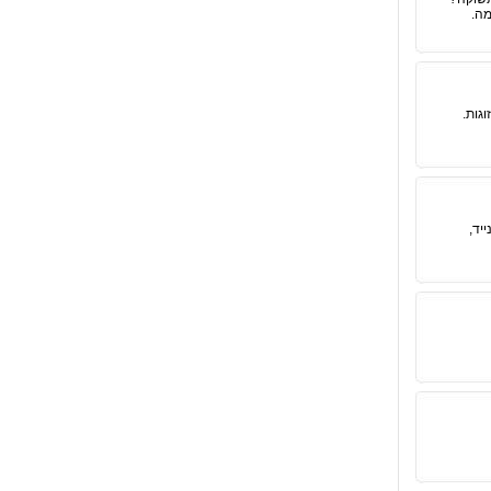
מה.
גות.
יד,