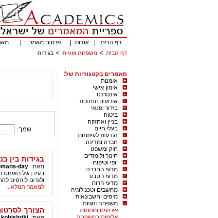
דף הבית
|
אודות
|
פרסום מאמר
|
מאמ
דף הבית
משפחה וזוגיות
בגידות
מאמרים בקטגוריות של:
אומנות
אימון אישי
אינטרנט
אירועים וחתונות
בידור ופנאי
ביטוח
בניין ואחזקה
בעלי חיים
שמך:
הודעות לעיתונות
חברה ומדינה
חוק ומשפט
חינוך ולימודים
בגידות בין בני
יופי וטיפוח
מאת:
mans-day
מדעי החברה
בעידן של האינטרנט 
מדעי הטבע
ולגרום ליחסים להת
מדעי הרוח
למאמר המלא...
מחשבים וטכנולוגיה
מיסים וחשבונאות
משפחה וזוגיות
הצורך לסרטונ
אירועים וחתונות
אלימות במשפחה
מאת:
kobishriki
|