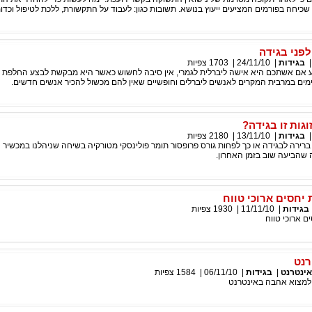
כיחה בפורמים המציעים ייעוץ בנושא. תשובות כגון: לעבוד על התקשורת, ללכת לטיפול וכדו
לפני בגידה
בגידות
|
24/11/10
|
1703
צפיות
דע אם אשתכם היא אישה ליברלית לגמרי, אין סיבה לחשוש כאשר היא מבקשת לבצע החלפת זו
מים במרבית המקרים לאנשים ליברלים וחופשיים שאין להם מכשול להכיר אנשים חדשים.
גות זו בגידה?
בגידות
|
13/11/10
|
2180
צפיות
ברירה לבגידה או כך לפחות גורס פרופסור תומר פולינסקי מטורקיה בשיחה שניהלנו במכשיר ני
 שהביעה שוב בזמן האחרון.
יחסים ארוכי טווח
בגידות
|
11/11/10
|
1930
צפיות
 ארוכי טווח
רנט
אינטרנט
|
בגידות
|
06/11/10
|
1584
צפיות
למצוא אהבה באינטרנט