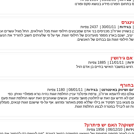
 בתחום הפורנו מידע בנושא סקס ופורנו
ינגרס
בגידות
|
30/01/11
|
2437
צפיות
ן בשוויץ וארה"ב מכניסים בני אדם שמבצעים חילופי זוגות מכל הגילאים, החל מגיל עשרים וע
יציב, ישנם בארץ מספר מועדונים של חילופי זוגות. אף על פי שלעיתים חשוב להוריד את הנע
של חילופי זוגות גם בבתים של האנשים.
אם גירושין
דות
|
11/01/11
|
1885
צפיות
גיש במשבר האישי בחיים בן אדם רגיל
בחורף
|
בגידות
|
08/01/11
|
1180
צפיות
לם כמו לדוגמא ארה"ב, צרפת ופינלנד עניין החלפת זוגות נהיה נורא פופולרי ואיתן. כפי
ם לא חדש עם זאת ש לחלוטין מושך ומעניין. אנשים שאוהבים זאת יעשו החלפת זוגות פעם
 מצאו בכך תפקיד או בילוי שללא ספק מאתגר ומרגש. אף על-פי שישנם זוגות קנאים, מומלץ
ת זוג ליברלי במטרה לבצע החלפת זוגות.
שוקה? האם יש פיתרון?
ידות
|
06/12/10
|
1956
צפיות
ים כי לאחר תקופה מסוימת של נישואין התשוקה בקשר דועכת. "מה לעשות כדי להחזיר את ה