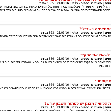
חים
|
פיננסים וכספים - כללי
|
21/03/16
|
1005
צפיות
הלוואות הוא אמור להציב לעצמו מטרה אחת מול העיניים. כלקוח נבון המתנהל בחכמה על
 מטרה המשתלמת ביותר שאפשר. שזה אומר שעבור ההלוואה שניתנת לו הוא יהיה צריך לשל
המתאימה בשבילי?
חים
|
פיננסים וכספים - כללי
|
21/03/16
|
863
צפיות
 את מה שטוב לכולם. הם לא מעמיקים חשוב אלא עוקבים אחר הרגלים ופעולות של אנשים 
 לשאול את הפקיד
חים
|
פיננסים וכספים - כללי
|
21/03/16
|
886
צפיות
רות שאדם רוצה לקבל יכול לעלות ביוקר, ויכול גם להיות זול יותר או משתלם יותר אם יהיה לו 
 הוא עומד.
ח קוסמטי
חים
|
פיננסים וכספים - כללי
|
21/03/16
|
864
צפיות
לסבול. אם יש משהו שמציק לכם או מפריע לכם במראה או בגודל לא חייבים להשלים עם העני
 הלוואה מבנק יש לפתוח חשבון עו"ש?
חים
|
פיננסים וכספים - כללי
|
21/03/16
|
817
צפיות
הלקוח – הלווה רוכש מהגוף המלווה. בגין ההלוואה שלוקח הלווה הוא ישלם כמובן, את הסכ