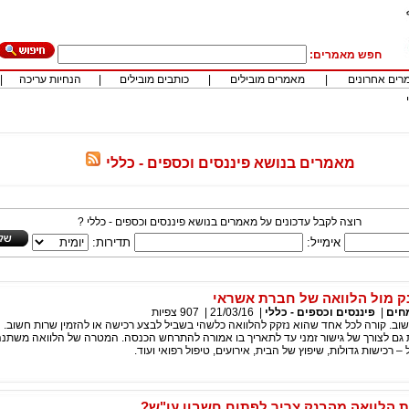
חפש מאמרים:
רים אחרונים
|
מאמרים מובילים
|
כותבים מובילים
|
הנחיות עריכה
|
מאמרים בנושא פיננסים וכספים - כללי
רוצה לקבל עדכונים על מאמרים בנושא פיננסים וכספים - כללי ?
אימייל:
תדירות:
ק מול הלוואה של חברת אשראי
חים
|
פיננסים וכספים - כללי
|
21/03/16
|
907
צפיות
שוב. קורה לכל אחד שהוא נזקק להלוואה כלשהי בשביל לבצע רכישה או להזמין שרות חשוב. 
 גם לצורך של גישור זמני עד לתאריך בו אמורה להתרחש הכנסה. המטרה של הלוואה משתנ
 – רכישות גדולות, שיפוץ של הבית, אירועים, טיפול רפואי ועוד.
 הלוואה מהבנק צריך לפתוח חשבון עו"ש?