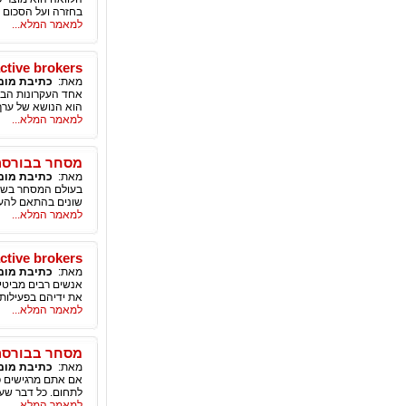
בחזרה ועל הסכום ה
למאמר המלא...
Interactive brokers – ערך מניות 
מאת:
כתיבת מומ
אחד העקרונות הבס
הוא הנושא של ערך
למאמר המלא...
מסחר בבורסה 
מאת:
כתיבת מומ
בעולם המסחר בשוק 
שונים בהתאם להעד
למאמר המלא...
Interactive brokers – האם מסחר בבו
מאת:
כתיבת מומ
אנשים רבים מביטי
את ידיהם בפעילות
למאמר המלא...
מסחר בבורסה 
מאת:
כתיבת מומ
אם אתם מרגישים פ
לתחום. כל דבר שעו
למאמר המלא...