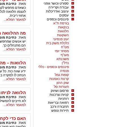
ספורט וכושר גופני
מאת:
כתיבת מומ
עבודה וקריירה
כשאדם מחפש לקחת 
עיצוב ואדריכלות
לעצמו הלוואה לכל
עסקים
אחוזי ריבית.
פיננסים וכספים
למאמר המלא...
בורסת ת"א
בנקאות
הלוואות
מה ההלוואה 
השקעות
מאת:
כתיבת מומ
יעוץ פנסיוני
יש אנשים שמחפשים
כלכלת משק בית
הם מתנהלים כך.
מט"ח
למאמר המלא...
מסחר יומי
מעו"ף
משכנתא
הלוואות – מה
נדל"ן
פיננסים וכספים - כללי
מאת:
כתיבת מומ
פנסיה
ידע שווה כוח. כל ש
קופות גמל
הנחוץ לו למקרה בו
קרנות נאמנות
למאמר המלא...
שוק ההון
תעודות סל
פרסום ושיווק
הלוואה לניתו
קניות וצרכנות
מאת:
כתיבת מומ
רוחניות
לא חייבים להמשיל 
רפואה ובריאות
למאמר המלא...
תחבורה ורכב
תיירות ונופש
האם כדי לקחת
מאת:
כתיבת מומ
הלוואה הוא מוצר ש