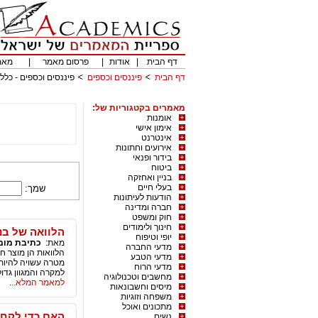
דף הבית
|
אודות
|
פרסום מאמר
|
מאמ
דף הבית
פיננסים וכספים
פיננסים וכספים - כללי
מאמרים בקטגוריות של:
אומנות
אימון אישי
אינטרנט
אירועים וחתונות
בידור ופנאי
ביטוח
בניין ואחזקה
בעלי חיים
שמך:
הודעות לעיתונות
חברה ומדינה
חוק ומשפט
חינוך ולימודים
הלוואה של בנ
יופי וטיפוח
מאת:
כתיבת מומ
מדעי החברה
הלוואות הן מוצר ח
מדעי הטבע
מטרה עשויה להיות
מדעי הרוח
למקרה והמגוון גדול
מחשבים וטכנולוגיה
למאמר המלא...
מיסים וחשבונאות
משפחה וזוגיות
מתכונים ואוכל
האם כדי לקחת
נשים