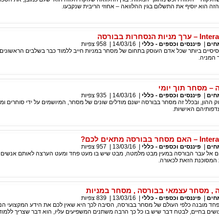
זה הוא יוסיף את התשלום בגין ההלוואה – אחוזי הריבית שנקבעו.
הנסחרות בבורסה
חים
|
פיננסים וכספים - כללי
|
14/03/16
|
958
צפיות
יסיים ביותר שכל אדם העוסק בתחום של מסחר במניות חייב ללמוד כבר בשלבים הראשוני
 המניה.
– מסחר תוך יומי
חים
|
פיננסים וכספים - כללי
|
14/03/16
|
935
צפיות
ההון, ובכלל זה מסחר בבורסה ישנם מודלים שונים של מסחר, המיושמים על ידי סוחרים ומ
פותיהם האישיות.
רסה מתאים לכם?
חים
|
פיננסים וכספים - כללי
|
13/03/16
|
957
צפיות
ם אל עבר הבורסה במעין מבט מלמטה, מבט שיש בו מעט פחד ומעט הערצה לאותם אנשים 
 המסוכנת הזאת לכאורה.
, מסחר עצמאי בבורסה , מסחר במניות
חים
|
פיננסים וכספים - כללי
|
13/03/16
|
839
צפיות
חד מובנה כלפי העולם של מסחר בבורסה, הסיבה לכך היא שאין לכם את הידע המקצועי הנ
שים בחיים, לבטח דבר שיש בו כל כך הרבה משתנים המשפיעים עליו, הוא דבר שצריך ללמוד