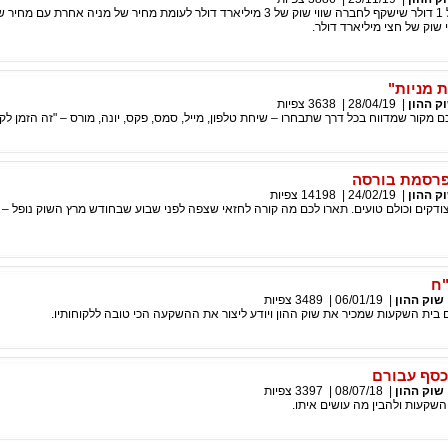
שוק של חצי מיליארד דולר.
ת מניות"
ק ההון
|
28/04/19
|
3638
צפיות
 מקור שמדווח בכל דרך שתבחרו – שיחת טלפון, מייל, סמס, פקס, יונה, מורס – "זה הזמן לקנ
פרסמת בורסה
ק ההון
|
24/02/19
|
14198
צפיות
צודקים וכולם טועים. תארו לכם מה קורה לחזאי שצפה לפני שבוע שבחודש מרץ השוק נופל – ו
"ח
שוק ההון
|
06/01/19
|
3489
צפיות
בית השקעות שמכיר את שוק ההון ויודע ליצור את ההשקעה הכי טובה ללקוחותיו.
כסף עבורם
שוק ההון
|
08/07/18
|
3397
צפיות
השקעות ולהבין מה עושים איתו.