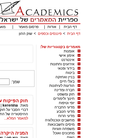
דף הבית
|
אודות
|
פרסום מאמר
|
מאמ
דף הבית
פיננסים וכספים
שוק ההון
מאמרים בקטגוריות של:
אומנות
אימון אישי
אינטרנט
אירועים וחתונות
בידור ופנאי
ביטוח
בניין ואחזקה
בעלי חיים
שמך:
הודעות לעיתונות
חברה ומדינה
חוק ומשפט
חינוך ולימודים
חוק הפיקוח על
יופי וטיפוח
מאת:
kerenina
|
מדעי החברה
דברי הסבר על חוק ה
מדעי הטבע
ההיסטוריה של החוק
מדעי הרוח
למאמר המלא...
מחשבים וטכנולוגיה
מיסים וחשבונאות
משפחה וזוגיות
המניה היקרה 
מתכונים ואוכל
נשים
מאת:
גיא חזן
|
שו