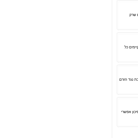
ם שרק
ימים כל
כת נגד הזרם
כון אפשרי