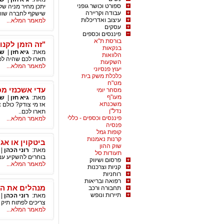
ספורט וכושר גופני
עבודה וקריירה
שישקף לחברה שווי 
עיצוב ואדריכלות
למאמר המלא...
עסקים
פיננסים וכספים
בורסת ת"א
"זה הזמן לקנו
בנקאות
מאת:
גיא חזן
|
שו
הלוואות
תארו לכם שהיה לכם
השקעות
למאמר המלא...
יעוץ פנסיוני
כלכלת משק בית
מט"ח
עדי אשכנזי מ
מסחר יומי
מעו"ף
מאת:
גיא חזן
|
שו
משכנתא
אז מי צודק? כולם 
נדל"ן
תארו לכם..
פיננסים וכספים - כללי
למאמר המלא...
פנסיה
קופות גמל
קרנות נאמנות
ביטקוין או אג
שוק ההון
מאת:
רוני הכהן
|
תעודות סל
בוחרים להשקיע עם 
פרסום ושיווק
למאמר המלא...
קניות וצרכנות
רוחניות
רפואה ובריאות
מנהלים את ה
תחבורה ורכב
תיירות ונופש
מאת:
רוני הכהן
|
צריכים לפתוח תיק 
למאמר המלא...