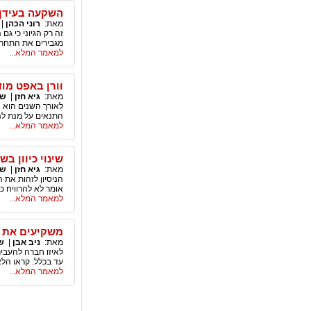
השקעה בעידן
מאת:
רוני הכהן
|
זה רק הגיוני כי ג
מגבירים את התחרות
למאמר המלא...
וורן באפט מו
מאת:
גיא חזן
|
שו
לאורך השנים הוא 
התנאים על מנת להי
למאמר המלא...
שינוי כיוון בש
מאת:
גיא חזן
|
שו
הניסיון לזהות את 
אומר לא להרוויח 
למאמר המלא...
משקיעים את ה
מאת:
ניב אבן
|
ש
לאיזו חברה להעבי
עד בכלל. קראו הלא
למאמר המלא...