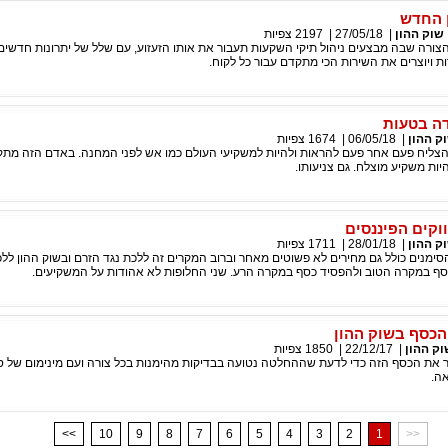
 החדש
שוק ההון
|
27/05/18
|
2197
צפיות
ם הצורה שבה מבצעים ניהול תיקי השקעות תעבור את אותו הזעזוע, עם שלל של יתרונות חדשי
 ויוצרים את השירות הכי מתקדם עבור כל לקוח.
דה בטעות
ק ההון
|
06/05/18
|
1674
צפיות
הצליח פעם אחר פעם להראות ולהיות למשקיעי העולם כמו אש לפני המחנה. באדם הזה מתקי
ות משקיע מוצלח. גם צניעותו.
ווקים הפיננסים
ק ההון
|
28/01/18
|
1711
צפיות
הסימנים כולל גם מחירים לא פשוטים מאחר וברוב המקרים זה ללכת נגד הזרם ובשוק ההון לל
כסף במקרה הטוב ולהפסיד כסף במקרה הרע. שני החלופות לא אהודות על המשקיעים.
כסף בשוק ההון
וק ההון
|
22/12/17
|
1850
צפיות
ר את הכסף הזה כדי לדעת שההחלטה נטועה בבדיקות מהימנות בכל צורה ועם מינימום של סי
ה.
<<
10
9
8
7
6
5
4
3
2
1
>>