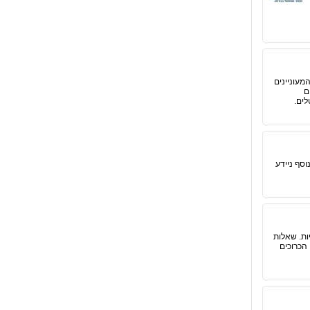
עוניינים
ם
לים.
סף ניידע
ות. שאלות
 הכרוכים