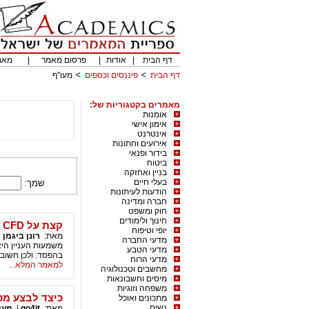
דף הבית
|
אודות
|
פרסום מאמר
|
מאמ
דף הבית
פיננסים וכספים
מעו"ף
מאמרים בקטגוריות של:
אומנות
אימון אישי
אינטרנט
אירועים וחתונות
בידור ופנאי
ביטוח
בניין ואחזקה
בעלי חיים
שמך:
הודעות לעיתונות
חברה ומדינה
חוק ומשפט
חינוך ולימודים
קצת על CFD וחוזים עתידיים
יופי וטיפוח
מאת:
רונן ביגמן
|
מדעי החברה
מדעי הטבע
בהפסד. ולכן חשוב ל
מדעי הרוח
למאמר המלא...
מחשבים וטכנולוגיה
מיסים וחשבונאות
משפחה וזוגיות
כיצד לבצע מסחר 
מתכונים ואוכל
נשים
מאת:
go4it
|
מעו