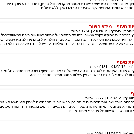
תך אודות חשיבות השימוש במערכת מסחר מתקדמת ככל הניתן, כמו כן ניידע אותך כיצד
 אוטומטי המתממשקת למערכת ה FMR שלך ללא תשלום
ת מעוף – מידע חשוב
אספר
|
מעו"ף
|
20/09/12
|
9574
צפיות
ץ הפך להיות מבוקש בקרב אנשים ובמיוחד התחום של מסחר באופציות מעוף המאפשר לכל המ
הרוויח סכום נאה נוסף כל חודש. המסחר באופציות הולך וגדל וכיום ניתן למצוא אנשים רבי
 אף שלא רכשו השכלה ואין להם ניסיון קודם, מצליחים להגיע לרווחים של סכומים לא מבוט
ות מעוף
"ף
|
01/05/12
|
9131
צפיות
וא אודות האפשרות לסחור בבורסה הישראלית באופציות מעוף בצורה אוטומטית לחלוטין בנו
ות להצטרף לקבוצת רכישה בעניין עמלות מסחר ושריתי מסחר בבורסה.
ף
עו"ף
|
16/04/12
|
8855
צפיות
לים ביותר ועם זאת הבסיסיים ביותר ולכן החשובים ביותר להבנה לעומק הוא נושא האופצי
ן: מהי אופציה, מה מייחד אותה משאר הכלים הפיננסיים הקיימים במסחר ההון ומה הסיכונים
רונות שהן מציעות על פני סוגי מסחר אחרים.
עו"ף
|
11/03/12
|
9064
צפיות