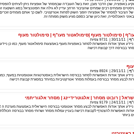
יע באופציה, שכן הדבר מובן, זאת בשל העובדה שבמסחר של אופציות ניתן לעיתים להפסיד
סטיים ומומחים רבים שמחים שהציבור הרחב עדיין לא גילה את הפוטנציאל בסוג השקעה זה
של הציבור למסחר של אופציות יהפוך השוק לפחות אטרקטיבי. לשם כך אותם מומחים זוכרים
ני האוכלוסייה, זאת כיוון שרוב כספם מגיע משוק מפותח זה.
"ף | סימולטור מעוף |סימולאטור מעו"ף | סימולטור מעוף
"ף
|
30/11/11
|
9731
צפיות
ידע אותך אודות האפשרות לסחור באופציות מעוף באמצעות סימולאטור מעוף, כמו כן ניידע 
חר בבורסה דרך קבוצת רכישה
עוף
"ף
|
29/11/11
|
8924
צפיות
ידע אותך אודות האפשרות לסחור בבורסה הישראלית באסטרטגיות אוטומטיות במעוף, כמו כ
ות לבצע מסחר בבורסה בעמלות מסחר אטרקטיביות במיוחד במסגרת קבוצת רכישה
שראל | רובוט מסחר | אלגוטרידיינג | מסחר אלגוריתמי
"ף
|
24/11/11
|
9179
צפיות
 אודות האפשרות להצטרף לקבוצת רכישה בעניין עמלות מסחר ושרותי מסחר בבורסה הכוללת
ם ביותר
 באינטרנט