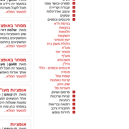
ספורט וכושר גופני
במאמר זה ניידע או
עבודה וקריירה
תוכל לקבל מערכת מסחר
עיצוב ואדריכלות
למאמר המלא...
עסקים
פיננסים וכספים
בורסת ת"א
מסחר באופציו
בנקאות
מאת:
שלמה דור-
הלוואות
שוק האופציות באר
השקעות
והמשקיעים במסחר ל
יעוץ פנסיוני
המשקיעים בתחום על
כלכלת משק בית
למאמר המלא...
מט"ח
מסחר יומי
מעו"ף
מסחר באופצי
משכנתא
נדל"ן
מאת:
go4it
|
מעו
פיננסים וכספים - כללי
במאמר זה תוכל לקר
פנסיה
אותך אודות האפשר
קופות גמל
למאמר המלא...
קרנות נאמנות
שוק ההון
תעודות סל
אופציות מעו"
פרסום ושיווק
מאת:
דן קומם
|
מ
קניות וצרכנות
אחד הנושאים המבלב
רוחניות
נפוצות שעולות הינ
רפואה ובריאות
במסחר בהן ומה הית
תחבורה ורכב
למאמר המלא...
תיירות ונופש
אופציות
מאת:
דן קומם
|
מ