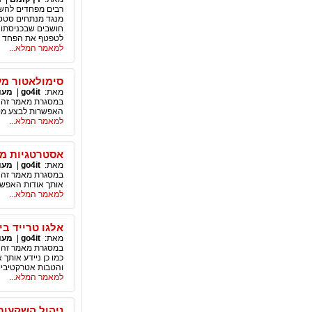
רבים מפחדים להשק
מנגד מנתחים סטטי
חושבים שבכניסתו 
לטפטף את הפחד באז
למאמר המלא...
סימולאטור מעו
מאת:
go4it
|
מעו
במסגרת מאמר זה ני
האפשרות לבצע מס
למאמר המלא...
אסטרטגיות מ
מאת:
go4it
|
מעו
במסגרת מאמר זה ני
אותך אודות האפשר
למאמר המלא...
אלגו טרייד בי
מאת:
go4it
|
מעו
כמו כן ניידע אותך
והטבות אטרקטיביי
למאמר המלא...
ניהול השקעות