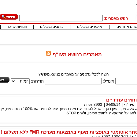
חפש מאמרים:
רים אחרונים
|
מאמרים מובילים
|
כותבים מובילים
|
הנחיות עריכה
|
מאמרים בנושא מעו"ף
רוצה לקבל עדכונים על מאמרים בנושא מעו"ף?
אימייל:
תדירות:
מעו"ף
|
04/08/14
|
3903
צפיות
משמעות העניין היא שלא צריך המון כסף בשביל לסחור. עם זאת המינו
הגן על ההשקעה ולחשב הסיכון, ולשים STOP
אוטומטי באופציות מעוף באמצעות מערכת FMR ללא תשלום !
"ף
|
03/12/12
|
8957
צפיות